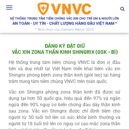
Toggle
navigation
HỆ THỐNG TRUNG TÂM TIÊM CHỦNG VẮC XIN CHO TRẺ EM & NGƯỜI LỚN
AN TOÀN - UY TÍN - CHẤT LƯỢNG HÀNG ĐẦU VIỆT NAM *
* Bình chọn của Vietnam Report 2025
ĐĂNG KÝ ĐẶT GIỮ
VẮC XIN ZONA THẦN KINH SHINGRIX (GSK - BỈ)
Hệ thống trung tâm tiêm chủng VNVC là đơn vị đầu
tiên và duy nhất tại Việt Nam triển khai tiêm vắc xin
Shingrix phòng bệnh zona thần kinh (giời leo) tại hàng
trăm trung tâm tiêm chủng VNVC trên toàn quốc.
Vắc xin Shingrix phòng zona thần kinh đã được sử
dụng tại hơn 50 quốc gia, hiệu quả đến 97% và ngăn
ngừa đến 90% nguy cơ biến chứng đau dây thần kinh
sau zona. Vắc xin Shingrix được chỉ định tiêm cho
người từ 50 tuổi trở lên có sức khỏe bình thường và
người từ 18 tuổi trở lên có nguy cơ cao mắc zona thần