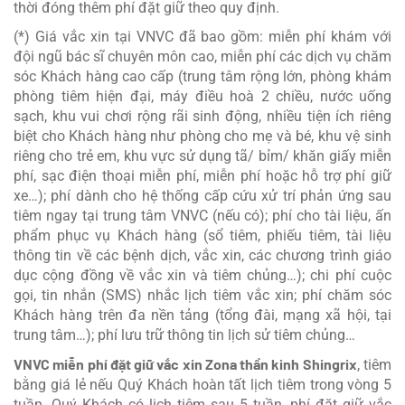
thời đóng thêm phí đặt giữ theo quy định.
(*) Giá vắc xin tại VNVC đã bao gồm: miễn phí khám với
đội ngũ bác sĩ chuyên môn cao, miễn phí các dịch vụ chăm
sóc Khách hàng cao cấp (trung tâm rộng lớn, phòng khám
phòng tiêm hiện đại, máy điều hoà 2 chiều, nước uống
sạch, khu vui chơi rộng rãi sinh động, nhiều tiện ích riêng
biệt cho Khách hàng như phòng cho mẹ và bé, khu vệ sinh
riêng cho trẻ em, khu vực sử dụng tã/ bỉm/ khăn giấy miễn
phí, sạc điện thoại miễn phí, miễn phí hoặc hỗ trợ phí giữ
xe…); phí dành cho hệ thống cấp cứu xử trí phản ứng sau
tiêm ngay tại trung tâm VNVC (nếu có); phí cho tài liệu, ấn
phẩm phục vụ Khách hàng (sổ tiêm, phiếu tiêm, tài liệu
thông tin về các bệnh dịch, vắc xin, các chương trình giáo
dục cộng đồng về vắc xin và tiêm chủng…); chi phí cuộc
gọi, tin nhắn (SMS) nhắc lịch tiêm vắc xin; phí chăm sóc
Khách hàng trên đa nền tảng (tổng đài, mạng xã hội, tại
trung tâm…); phí lưu trữ thông tin lịch sử tiêm chủng…
VNVC miễn phí đặt giữ vắc xin Zona thần kinh Shingrix
, tiêm
bằng giá lẻ nếu Quý Khách hoàn tất lịch tiêm trong vòng 5
tuần. Quý Khách có lịch tiêm sau 5 tuần, phí đặt giữ vắc