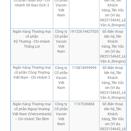
cổ phần Quân Đội - Chi
Cổ phần
liên hệ_Tên
nhánh Sở Giao Dịch 3
Vacxin
Khách
Việt
hàng_Tên Vắc
Nam
xin (Ví dụ:
0825154642_Lê
Văn A_Shingrix)
Ngân hàng Thương mại
Công ty
19132674427020
Số điện thoại
cổ phần
Cổ phần
liên hệ_Tên
Kỹ Thương - Chi nhánh
Vacxin
Khách
Thắng Lợi
Việt
hàng_Tên Vắc
Nam
xin (Ví dụ:
0825154642_Lê
Văn A_Shingrix)
Ngân hàng Thương mại
Công ty
115874999999
Số điện thoại
cổ phần Công Thương
Cổ phần
liên hệ_Tên
Việt Nam - Chi nhánh 2
Vacxin
Khách
Việt
hàng_Tên Vắc
Nam
xin (Ví dụ:
0825154642_Lê
Văn A_Shingrix)
Ngân hàng Thương mại
Công ty
1137036868
Số điện thoại
cổ phần Ngoại thương
Cổ phần
liên hệ_Tên
Việt Nam (Vietcombank)
Vacxin
Khách
– Chi nhánh Tân Bình
Việt
hàng_Tên Vắc
Nam
xin (Ví dụ:
0825154642_Lê