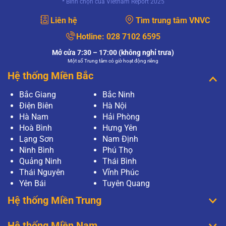
* Bình chọn của Vietnam Report 2025
Liên hệ
Tìm trung tâm VNVC
Hotline:
028 7102 6595
Mở cửa 7:30 – 17:00 (không nghỉ trưa)
Một số Trung tâm có giờ hoạt động riêng
Hệ thống Miền Bắc
Bắc Giang
Bắc Ninh
Điện Biên
Hà Nội
Hà Nam
Hải Phòng
Hoà Bình
Hưng Yên
Lạng Sơn
Nam Định
Ninh Bình
Phú Thọ
Quảng Ninh
Thái Bình
Thái Nguyên
Vĩnh Phúc
Yên Bái
Tuyên Quang
Hệ thống Miền Trung
Hệ thống Miền Nam