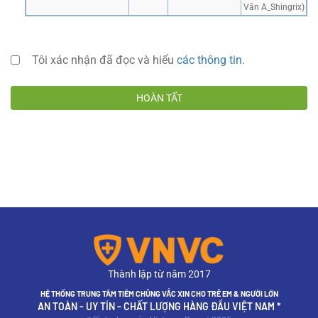
Văn A_Shingrix)
Tôi xác nhận đã đọc và hiểu
các thông tin
.
HOÀN TẤT
Thành lập từ năm 2017
HỆ THỐNG TRUNG TÂM TIÊM CHỦNG VẮC XIN CHO TRẺ EM & NGƯỜI LỚN
AN TOÀN - UY TÍN - CHẤT LƯỢNG HÀNG ĐẦU VIỆT NAM *