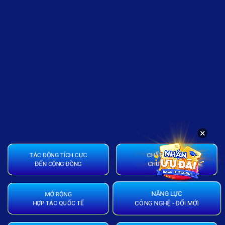
×
TÁC ĐỘNG TÍCH CỰC
CHẤT LƯỢNG
ĐẾN CỘNG ĐỒNG
CHUYÊN MÔN
MỞ RỘNG
NĂNG LỰC
HỢP TÁC QUỐC TẾ
CÔNG NGHỆ - ĐỔI MỚI