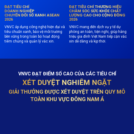
ĐẠT TIÊU CHÍ
ĐẠT TIÊU CHÍ THƯƠNG HIỆU
DOANH NGHIỆP
CHĂM SÓC SỨC KHỎE CHẤT
CHUYỂN ĐỔI SỐ XANH ASEAN
LƯỢNG CAO CHO CỘNG ĐỒNG
2026
2026
VNVC áp dụng công nghệ hiện đại và
VNVC mang đến dịch vụ y tế dự
tiêu chuẩn xanh, bảo vệ môi trường
phòng an toàn, tiện nghi, giúp hàng
bền vững trong toàn bộ hoạt động
triệu gia đình Việt Nam tiếp cận vắc
tiêm chủng và quản lý vắc xin.
xin dễ dàng và kịp thời.
VNVC ĐẠT ĐIỂM SỐ CAO CỦA CÁC TIÊU CHÍ
XÉT DUYỆT NGHIÊM NGẶT
GIẢI THƯỞNG ĐƯỢC XÉT DUYỆT TRÊN QUY MÔ
TOÀN KHU VỰC ĐÔNG NAM Á