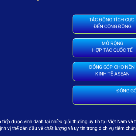
TÁC ĐỘNG TÍCH CỰC
ĐẾN CỘNG ĐỒNG
MỞ RỘNG
HỢP TÁC QUỐC TẾ
ĐÓNG GÓP CHO NỀN
KINH TẾ ASEAN
ĐÓNG GÓ
 tiếp được vinh danh tại nhiều giải thưởng uy tín tại Việt Nam và 
ịnh vị thế dẫn đầu về chất lượng và uy tín trong dịch vụ tiêm chủn