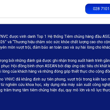
028 7101
VNVC được vinh danh Top 1 Hệ thống Tiêm chủng hàng đầu ASEA
6” và “Thương hiệu chăm sóc sức khỏe chất lượng cao cho cộn
uyên môn vượt trội, đảm bảo an toàn cao và sự hài lòng cho khá
ọng bởi những đánh giá được ghi nhận trong suốt hành trình gần
hinh phục Hội đồng bình chọn ASEAN bởi đáp ứng các tiêu chí khắ
ài lòng của khách hàng và những đóng góp thiết thực cho cộng đồ
ho VNVC đã khẳng định sự tiên phong, vượt trội trong kiến tạo m
i từ nghiên cứu khoa học, xây dựng nhà máy sản xuất công nghệ c
 trăm trung tâm tiêm chủng hiện đại, quy mô lớn và nỗ lực thực 