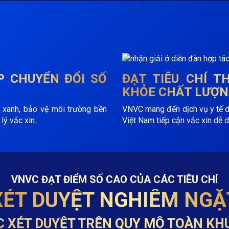
P
CHUYỂN ĐỔI SỐ
ĐẠT TIÊU CHÍ 
KHỎE CHẤT LƯỢN
 xanh, bảo vệ môi trường bền
VNVC mang đến dịch vụ y tế dự 
lý vắc xin.
Việt Nam tiếp cận vắc xin dễ d
VNVC ĐẠT ĐIỂM SỐ CAO CỦA CÁC TIÊU CHÍ
XÉT DUYỆT NGHIÊM NGẶ
C XÉT DUYỆT TRÊN QUY MÔ TOÀN KH