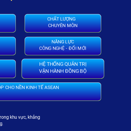
CHẤT LƯỢNG
CHUYÊN MÔN
NĂNG LỰC
CÔNG NGHỆ - ĐỔI MỚI
HỆ THỐNG QUẢN TRỊ
VẬN HÀNH ĐỒNG BỘ
P CHO NỀN KINH TẾ ASEAN
trong khu vực, khẳng
g.