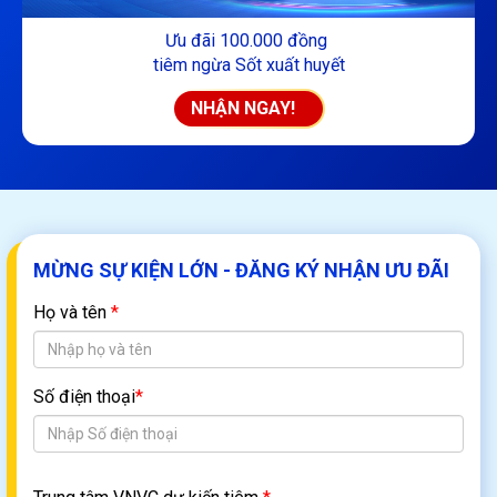
Ưu đãi 500.000 đồng
tiêm vắc xin B & ACYW
NHẬN NGAY!
MỪNG SỰ KIỆN LỚN - ĐĂNG KÝ NHẬN ƯU ĐÃI
Họ và tên
*
Số điện thoại
*