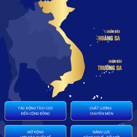
CHẤT LƯỢNG
TÁC ĐỘNG TÍCH CỰC
CHUYÊN MÔN
ĐẾN CỘNG ĐỒNG
MỞ RỘNG
NĂNG LỰC