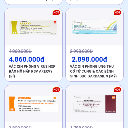
4.860.000Đ
2.998.000Đ
4.860.000đ
2.898.000đ
VẮC XIN PHÒNG VIRUS HỢP
VẮC XIN PHÒNG UNG THƯ
BÀO HÔ HẤP RSV AREXVY
CỔ TỬ CUNG & CÁC BỆNH
(BỈ)
SINH DỤC GARDASIL 9 (MỸ)