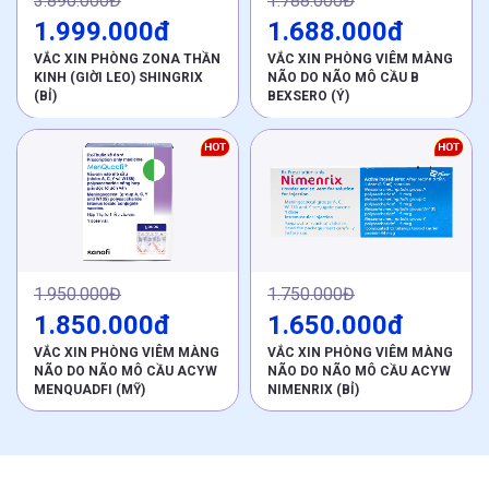
3.890.000Đ
1.788.000Đ
1.999.000đ
1.688.000đ
VẮC XIN PHÒNG ZONA THẦN
VẮC XIN PHÒNG VIÊM MÀNG
KINH (GIỜI LEO) SHINGRIX
NÃO DO NÃO MÔ CẦU B
(BỈ)
BEXSERO (Ý)
1.950.000Đ
1.750.000Đ
1.850.000đ
1.650.000đ
VẮC XIN PHÒNG VIÊM MÀNG
VẮC XIN PHÒNG VIÊM MÀNG
NÃO DO NÃO MÔ CẦU ACYW
NÃO DO NÃO MÔ CẦU ACYW
MENQUADFI (MỸ)
NIMENRIX (BỈ)