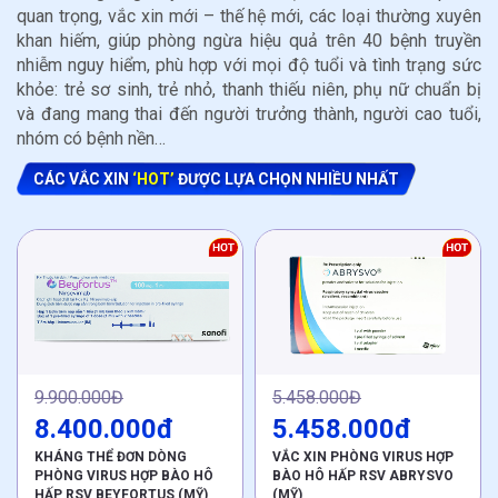
quan trọng, vắc xin mới – thế hệ mới, các loại thường xuyên
khan hiếm, giúp phòng ngừa hiệu quả trên 40 bệnh truyền
nhiễm nguy hiểm, phù hợp với mọi độ tuổi và tình trạng sức
khỏe: trẻ sơ sinh, trẻ nhỏ, thanh thiếu niên, phụ nữ chuẩn bị
và đang mang thai đến người trưởng thành, người cao tuổi,
nhóm có bệnh nền…
CÁC VẮC XIN
‘HOT’
ĐƯỢC LỰA CHỌN NHIỀU NHẤT
9.900.000Đ
5.458.000Đ
8.400.000đ
5.458.000đ
KHÁNG THỂ ĐƠN DÒNG
VẮC XIN PHÒNG VIRUS HỢP
PHÒNG VIRUS HỢP BÀO HÔ
BÀO HÔ HẤP RSV ABRYSVO
HẤP RSV BEYFORTUS (MỸ)
(MỸ)