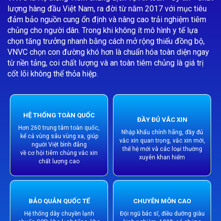
lượng hàng đầu Việt Nam, ra đời từ năm 2017 với mục tiêu
đảm bảo nguồn cung ổn định và nâng cao trải nghiệm tiêm
chủng cho người dân. Trong khi không ít mô hình y tế lựa
chọn tăng trưởng nhanh bằng cách mở rộng thiếu đồng bộ,
VNVC chọn con đường khó hơn là chuẩn hóa toàn diện ngay
từ nền tảng, coi chất lượng và an toàn tiêm chủng là giá trị
cốt lõi không thể thỏa hiệp.
HỆ THỐNG TOÀN QUỐC
ĐẦY ĐỦ VẮC XIN
Hơn 260 trung tâm toàn quốc,
Nhập khẩu chính hãng, đầy đủ
kể cả vùng sâu vùng xa, giúp
vắc xin quan trọng, vắc xin mới,
người Việt bình đẳng
thế hệ mới và các loại thường
về cơ hội tiêm chủng vắc xin
xuyên khan hiếm
chất lượng cao
BẢO QUẢN QUỐC TẾ
CHUYÊN MÔN CAO
Hệ thống dây chuyền lạnh
Đội ngũ bác sĩ, điều dưỡng giàu