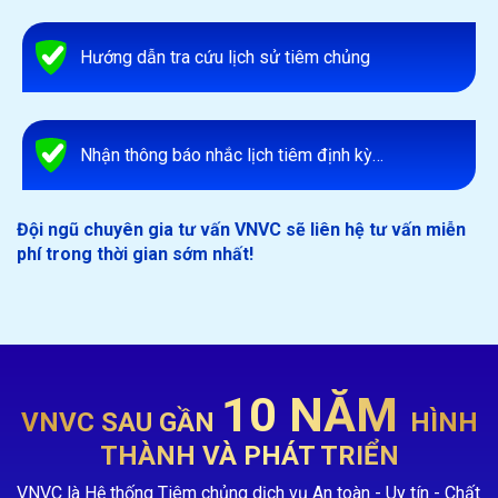
Hướng dẫn tra cứu lịch sử tiêm chủng
Nhận thông báo nhắc lịch tiêm định kỳ…
Đội ngũ chuyên gia tư vấn VNVC sẽ liên hệ tư vấn miễn
phí trong thời gian sớm nhất!
10 NĂM
VNVC SAU GẦN
HÌNH
THÀNH VÀ PHÁT TRIỂN
VNVC là Hệ thống Tiêm chủng dịch vụ An toàn - Uy tín - Chất