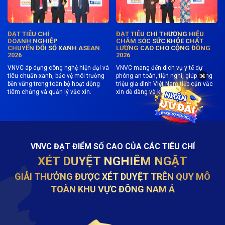
ĐẠT TIÊU CHÍ
ĐẠT TIÊU CHÍ THƯƠNG HIỆU
DOANH NGHIỆP
CHĂM SÓC SỨC KHỎE CHẤT
CHUYỂN ĐỔI SỐ XANH ASEAN
LƯỢNG CAO CHO CỘNG ĐỒNG
2026
2026
VNVC áp dụng công nghệ hiện đại và
VNVC mang đến dịch vụ y tế dự
×
tiêu chuẩn xanh, bảo vệ môi trường
phòng an toàn, tiện nghi, giúp hàng
bền vững trong toàn bộ hoạt động
triệu gia đình Việt Nam tiếp cận vắc
tiêm chủng và quản lý vắc xin.
xin dễ dàng và kịp thời.
VNVC ĐẠT ĐIỂM SỐ CAO CỦA CÁC TIÊU CHÍ
XÉT DUYỆT NGHIÊM NGẶT
GIẢI THƯỞNG ĐƯỢC XÉT DUYỆT TRÊN QUY MÔ
TOÀN KHU VỰC ĐÔNG NAM Á