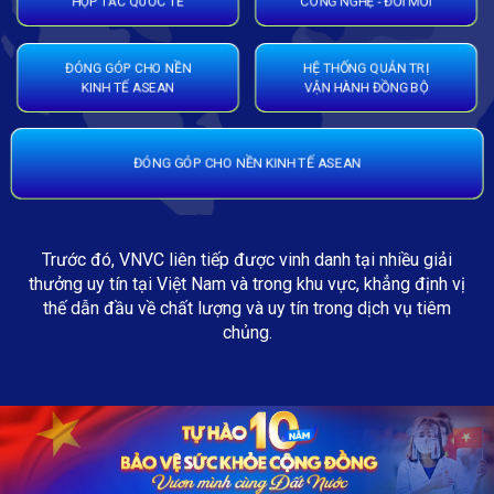
HỢP TÁC QUỐC TẾ
CÔNG NGHỆ - ĐỔI MỚI
ĐÓNG GÓP CHO NỀN
HỆ THỐNG QUẢN TRỊ
KINH TẾ ASEAN
VẬN HÀNH ĐỒNG BỘ
ĐÓNG GÓP CHO NỀN KINH TẾ ASEAN
Trước đó, VNVC liên tiếp được vinh danh tại nhiều giải
thưởng uy tín tại Việt Nam và trong khu vực, khẳng định vị
thế dẫn đầu về chất lượng và uy tín trong dịch vụ tiêm
chủng.