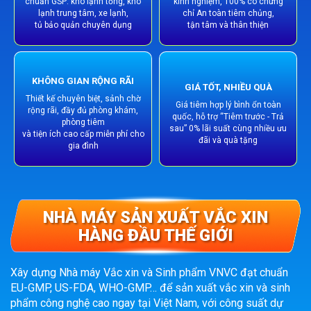
chuẩn GSP: kho lạnh tổng, kho
kinh nghiệm, 100% có chứng
lạnh trung tâm, xe lạnh,
chỉ An toàn tiêm chủng,
tủ bảo quản chuyên dụng
tận tâm và thân thiện
KHÔNG GIAN RỘNG RÃI
GIÁ TỐT, NHIỀU QUÀ
Thiết kế chuyên biệt, sảnh chờ
Giá tiêm hợp lý bình ổn toàn
rộng rãi, đầy đủ phòng khám,
quốc, hỗ trợ “Tiêm trước - Trả
phòng tiêm
sau” 0% lãi suất cùng nhiều ưu
và tiện ích cao cấp miễn phí cho
đãi và quà tặng
gia đình
NHÀ MÁY SẢN XUẤT VẮC XIN
HÀNG ĐẦU THẾ GIỚI
Xây dựng Nhà máy Vắc xin và Sinh phẩm VNVC đạt chuẩn
EU-GMP, US-FDA, WHO-GMP… để sản xuất vắc xin và sinh
phẩm công nghệ cao ngay tại Việt Nam, với công suất dự