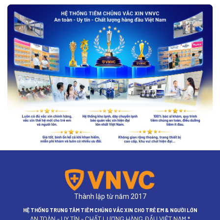
Thành lập từ năm 2017
HỆ THỐNG TRUNG TÂM TIÊM CHỦNG VẮC XIN CHO TRẺ EM & NGƯỜI LỚN
AN TOÀN - UY TÍN - CHẤT LƯỢNG HÀNG ĐẦU VIỆT NAM *