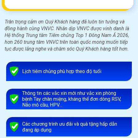
Trân trọng cảm ơn Quý Khách hàng đã luôn tin tưởng và
đồng hành cùng VNVC. Nhân dịp VNVC được vinh danh là
Hệ thống Trung tâm Tiêm chủng Top 1 Đông Nam Á 2026,
hơn 260 trung tâm VNVC trên toàn quốc mong muốn tiếp
tục được lắng nghe và chăm sóc Quý Khách hàng tốt hơn.
Lịch tiêm chủng phù hợp theo độ tuổi
Thông tin các vắc xin mới như vắc xin phòng
bệnh Tay chân miệng, kháng thể đơn dòng RSV,
Não mô cầu, HPV…
Các chương trình ưu đãi và quà tặng hấp dẫn
đang áp dụng