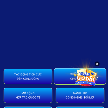
×
TÁC ĐỘNG TÍCH CỰC
CHẤT LƯỢNG
ĐẾN CỘNG ĐỒNG
CHUYÊN MÔN
MỞ RỘNG
NĂNG LỰC
HỢP TÁC QUỐC TẾ
CÔNG NGHỆ - ĐỔI MỚI