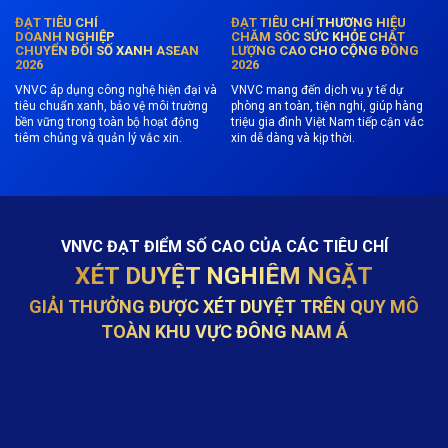
ĐẠT TIÊU CHÍ
ĐẠT TIÊU CHÍ THƯƠNG HIỆU
DOANH NGHIỆP
CHĂM SÓC SỨC KHỎE CHẤT
CHUYỂN ĐỔI SỐ XANH ASEAN
LƯỢNG CAO CHO CỘNG ĐỒNG
2026
2026
VNVC áp dụng công nghệ hiện đại và
VNVC mang đến dịch vụ y tế dự
tiêu chuẩn xanh, bảo vệ môi trường
phòng an toàn, tiện nghi, giúp hàng
bền vững trong toàn bộ hoạt động
triệu gia đình Việt Nam tiếp cận vắc
tiêm chủng và quản lý vắc xin.
xin dễ dàng và kịp thời.
VNVC ĐẠT ĐIỂM SỐ CAO CỦA CÁC TIÊU CHÍ
XÉT DUYỆT NGHIÊM NGẶT
GIẢI THƯỞNG ĐƯỢC XÉT DUYỆT TRÊN QUY MÔ
TOÀN KHU VỰC ĐÔNG NAM Á