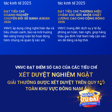
ĐẠT TIÊU CHÍ
ĐẠT TIÊU CHÍ THƯƠNG HIỆU
DOANH NGHIỆP
CHĂM SÓC SỨC KHỎE CHẤT
CHUYỂN ĐỔI SỐ XANH ASEAN
LƯỢNG CAO CHO CỘNG ĐỒNG
2026
2026
VNVC áp dụng công nghệ hiện đại và
VNVC mang đến dịch vụ y tế dự
tiêu chuẩn xanh, bảo vệ môi trường
phòng an toàn, tiện nghi, giúp hàng
bền vững trong toàn bộ hoạt động
triệu gia đình Việt Nam tiếp cận vắc
tiêm chủng và quản lý vắc xin.
xin dễ dàng và kịp thời.
VNVC ĐẠT ĐIỂM SỐ CAO CỦA CÁC TIÊU CHÍ
XÉT DUYỆT NGHIÊM NGẶT
GIẢI THƯỞNG ĐƯỢC XÉT DUYỆT TRÊN QUY MÔ
×
TOÀN KHU VỰC ĐÔNG NAM Á