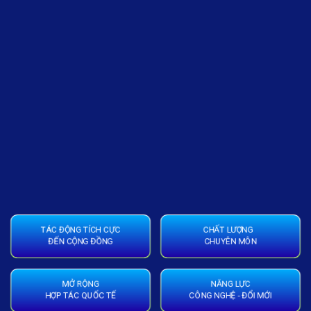
TÁC ĐỘNG TÍCH CỰC
CHẤT LƯỢNG
ĐẾN CỘNG ĐỒNG
CHUYÊN MÔN
MỞ RỘNG
NĂNG LỰC
HỢP TÁC QUỐC TẾ
CÔNG NGHỆ - ĐỔI MỚI