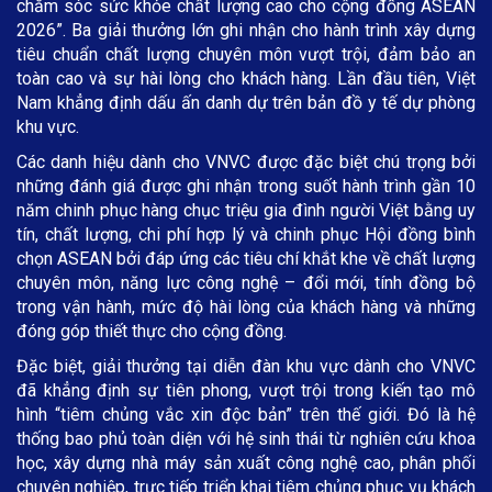
chăm sóc sức khỏe chất lượng cao cho cộng đồng ASEAN
2026”. Ba giải thưởng lớn ghi nhận cho hành trình xây dựng
tiêu chuẩn chất lượng chuyên môn vượt trội, đảm bảo an
toàn cao và sự hài lòng cho khách hàng. Lần đầu tiên, Việt
Nam khẳng định dấu ấn danh dự trên bản đồ y tế dự phòng
khu vực.
Các danh hiệu dành cho VNVC được đặc biệt chú trọng bởi
những đánh giá được ghi nhận trong suốt hành trình gần 10
năm chinh phục hàng chục triệu gia đình người Việt bằng uy
tín, chất lượng, chi phí hợp lý và chinh phục Hội đồng bình
chọn ASEAN bởi đáp ứng các tiêu chí khắt khe về chất lượng
chuyên môn, năng lực công nghệ – đổi mới, tính đồng bộ
trong vận hành, mức độ hài lòng của khách hàng và những
đóng góp thiết thực cho cộng đồng.
Đặc biệt, giải thưởng tại diễn đàn khu vực dành cho VNVC
đã khẳng định sự tiên phong, vượt trội trong kiến tạo mô
hình “tiêm chủng vắc xin độc bản” trên thế giới. Đó là hệ
thống bao phủ toàn diện với hệ sinh thái từ nghiên cứu khoa
học, xây dựng nhà máy sản xuất công nghệ cao, phân phối
chuyên nghiệp, trực tiếp triển khai tiêm chủng phục vụ khách