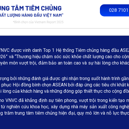
028 7101
VNVC được vinh danh Top 1 Hệ thống Tiêm chủng hàng đầu ASEA
6” và “Thương hiệu chăm sóc sức khỏe chất lượng cao cho cộn
uyên môn vượt trội, đảm bảo an toàn cao và sự hài lòng cho khá
ọng bởi những đánh giá được ghi nhận trong suốt hành trình gần
hinh phục Hội đồng bình chọn ASEAN bởi đáp ứng các tiêu chí khắ
ài lòng của khách hàng và những đóng góp thiết thực cho cộng đồ
ho VNVC đã khẳng định sự tiên phong, vượt trội trong kiến tạo m
i từ nghiên cứu khoa học, xây dựng nhà máy sản xuất công nghệ c
 trăm trung tâm tiêm chủng hiện đại, quy mô lớn và nỗ lực thực 