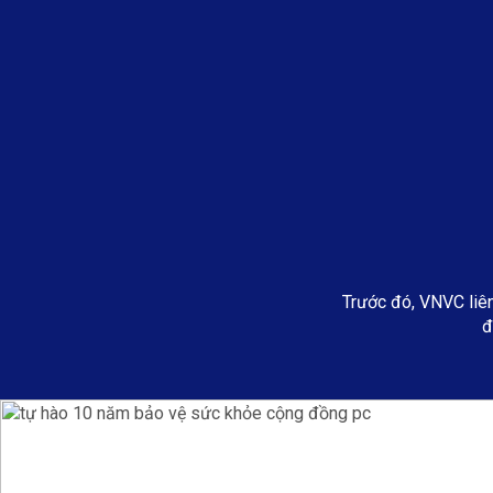
Trước đó, VNVC liên
đ