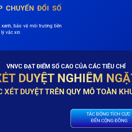
P
CHUYỂN ĐỔI SỐ
 xanh, bảo vệ môi trường bền
lý vắc xin.
VNVC ĐẠT ĐIỂM SỐ CAO CỦA CÁC TIÊU CHÍ
XÉT DUYỆT NGHIÊM NGẶ
C XÉT DUYỆT TRÊN QUY MÔ TOÀN KH
TÁC ĐỘNG TÍCH CỰC
ĐẾN CỘNG ĐỒNG