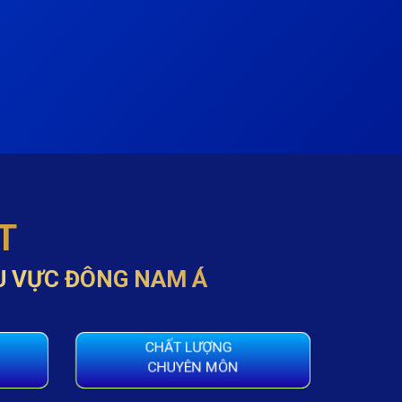
T
U VỰC ĐÔNG NAM Á
CHẤT LƯỢNG
CHUYÊN MÔN