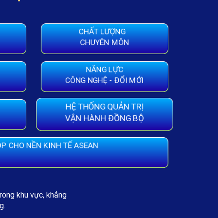
CHẤT LƯỢNG
CHUYÊN MÔN
NĂNG LỰC
CÔNG NGHỆ - ĐỔI MỚI
HỆ THỐNG QUẢN TRỊ
VẬN HÀNH ĐỒNG BỘ
P CHO NỀN KINH TẾ ASEAN
trong khu vực, khẳng
g.