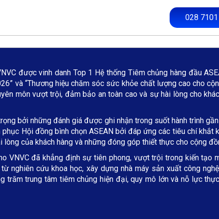
028 7101
VNVC được vinh danh Top 1 Hệ thống Tiêm chủng hàng đầu ASEA
6” và “Thương hiệu chăm sóc sức khỏe chất lượng cao cho cộn
uyên môn vượt trội, đảm bảo an toàn cao và sự hài lòng cho khá
ọng bởi những đánh giá được ghi nhận trong suốt hành trình gần
hinh phục Hội đồng bình chọn ASEAN bởi đáp ứng các tiêu chí khắ
ài lòng của khách hàng và những đóng góp thiết thực cho cộng đồ
ho VNVC đã khẳng định sự tiên phong, vượt trội trong kiến tạo m
i từ nghiên cứu khoa học, xây dựng nhà máy sản xuất công nghệ c
 trăm trung tâm tiêm chủng hiện đại, quy mô lớn và nỗ lực thực 