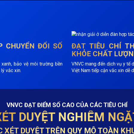
P
CHUYỂN ĐỔI SỐ
ĐẠT TIÊU CHÍ 
KHỎE CHẤT LƯỢN
 xanh, bảo vệ môi trường bền
VNVC mang đến dịch vụ y tế dự 
lý vắc xin.
Việt Nam tiếp cận vắc xin dễ d
VNVC ĐẠT ĐIỂM SỐ CAO CỦA CÁC TIÊU CHÍ
XÉT DUYỆT NGHIÊM NGẶ
C XÉT DUYỆT TRÊN QUY MÔ TOÀN KH