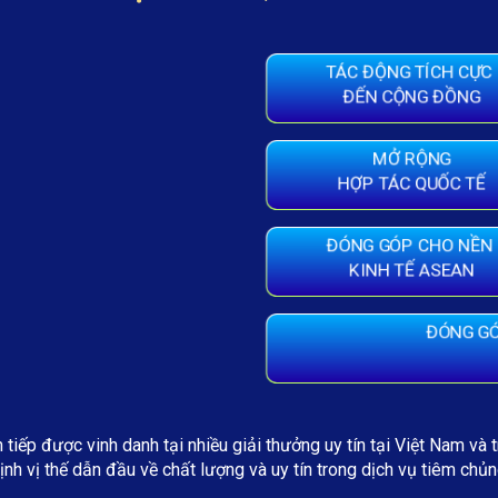
TÁC ĐỘNG TÍCH CỰC
ĐẾN CỘNG ĐỒNG
MỞ RỘNG
HỢP TÁC QUỐC TẾ
ĐÓNG GÓP CHO NỀN
KINH TẾ ASEAN
ĐÓNG GÓ
 tiếp được vinh danh tại nhiều giải thưởng uy tín tại Việt Nam và 
ịnh vị thế dẫn đầu về chất lượng và uy tín trong dịch vụ tiêm chủn