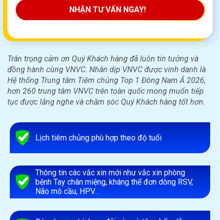
NHẬN TƯ VẤN NGAY!
Trân trọng cảm ơn Quý Khách hàng đã luôn tin tưởng và
đồng hành cùng VNVC. Nhân dịp VNVC được vinh danh là
Hệ thống Trung tâm Tiêm chủng Top 1 Đông Nam Á 2026,
hơn 260 trung tâm VNVC trên toàn quốc mong muốn tiếp
tục được lắng nghe và chăm sóc Quý Khách hàng tốt hơn.
Lịch tiêm chủng phù hợp theo độ tuổi
Thông tin các vắc xin mới như vắc xin phòng
bệnh Tay chân miệng, kháng thể đơn dòng RSV,
Não mô cầu, HPV…