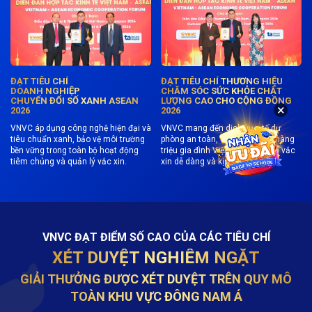
ĐẠT TIÊU CHÍ
ĐẠT TIÊU CHÍ THƯƠNG HIỆU
DOANH NGHIỆP
CHĂM SÓC SỨC KHỎE CHẤT
CHUYỂN ĐỔI SỐ XANH ASEAN
LƯỢNG CAO CHO CỘNG ĐỒNG
×
2026
2026
VNVC áp dụng công nghệ hiện đại và
VNVC mang đến dịch vụ y tế dự
tiêu chuẩn xanh, bảo vệ môi trường
phòng an toàn, tiện nghi, giúp hàng
bền vững trong toàn bộ hoạt động
triệu gia đình Việt Nam tiếp cận vắc
tiêm chủng và quản lý vắc xin.
xin dễ dàng và kịp thời.
VNVC ĐẠT ĐIỂM SỐ CAO CỦA CÁC TIÊU CHÍ
XÉT DUYỆT NGHIÊM NGẶT
GIẢI THƯỞNG ĐƯỢC XÉT DUYỆT TRÊN QUY MÔ
TOÀN KHU VỰC ĐÔNG NAM Á