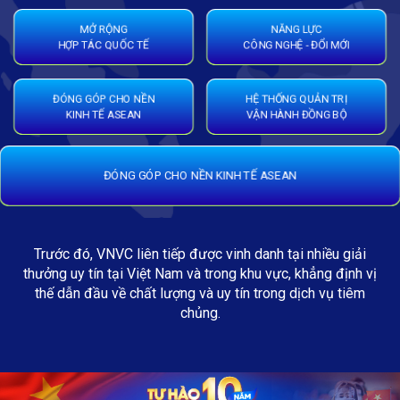
MỞ RỘNG
NĂNG LỰC
HỢP TÁC QUỐC TẾ
CÔNG NGHỆ - ĐỔI MỚI
ĐÓNG GÓP CHO NỀN
HỆ THỐNG QUẢN TRỊ
KINH TẾ ASEAN
VẬN HÀNH ĐỒNG BỘ
ĐÓNG GÓP CHO NỀN KINH TẾ ASEAN
Trước đó, VNVC liên tiếp được vinh danh tại nhiều giải
thưởng uy tín tại Việt Nam và trong khu vực, khẳng định vị
thế dẫn đầu về chất lượng và uy tín trong dịch vụ tiêm
chủng.