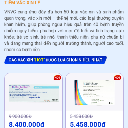
TIÊM VẮC XIN LẺ
VNVC cung ứng đầy đủ hơn 50 loại vắc xin và sinh phẩm
quan trọng, vắc xin mới – thế hệ mới, các loại thường xuyên
khan hiếm, giúp phòng ngừa hiệu quả trên 40 bệnh truyền
nhiễm nguy hiểm, phù hợp với mọi độ tuổi và tình trạng sức
khỏe: trẻ sơ sinh, trẻ nhỏ, thanh thiếu niên, phụ nữ chuẩn bị
và đang mang thai đến người trưởng thành, người cao tuổi,
nhóm có bệnh nền…
CÁC VẮC XIN
‘HOT’
ĐƯỢC LỰA CHỌN NHIỀU NHẤT
9.900.000Đ
5.458.000Đ
8.400.000đ
5.458.000đ