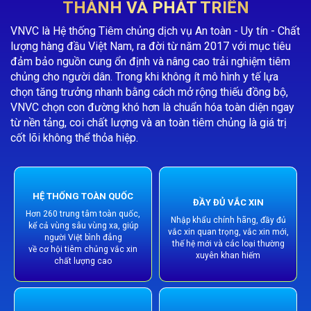
THÀNH VÀ PHÁT TRIỂN
VNVC là Hệ thống Tiêm chủng dịch vụ An toàn - Uy tín - Chất
lượng hàng đầu Việt Nam, ra đời từ năm 2017 với mục tiêu
đảm bảo nguồn cung ổn định và nâng cao trải nghiệm tiêm
chủng cho người dân. Trong khi không ít mô hình y tế lựa
chọn tăng trưởng nhanh bằng cách mở rộng thiếu đồng bộ,
VNVC chọn con đường khó hơn là chuẩn hóa toàn diện ngay
từ nền tảng, coi chất lượng và an toàn tiêm chủng là giá trị
cốt lõi không thể thỏa hiệp.
HỆ THỐNG TOÀN QUỐC
ĐẦY ĐỦ VẮC XIN
Hơn 260 trung tâm toàn quốc,
Nhập khẩu chính hãng, đầy đủ
kể cả vùng sâu vùng xa, giúp
vắc xin quan trọng, vắc xin mới,
người Việt bình đẳng
thế hệ mới và các loại thường
về cơ hội tiêm chủng vắc xin
xuyên khan hiếm
chất lượng cao