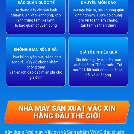
BẢO QUẢN QUỐC TẾ
CHUYÊN MÔN CAO
Hệ thống dây chuyền lạnh
Đội ngũ bác sĩ, điều dưỡng giàu
chuẩn GSP: kho lạnh tổng, kho
kinh nghiệm, 100% có chứng
lạnh trung tâm, xe lạnh,
chỉ An toàn tiêm chủng,
tủ bảo quản chuyên dụng
tận tâm và thân thiện
KHÔNG GIAN RỘNG RÃI
GIÁ TỐT, NHIỀU QUÀ
Thiết kế chuyên biệt, sảnh chờ
Giá tiêm hợp lý bình ổn toàn
rộng rãi, đầy đủ phòng khám,
quốc, hỗ trợ “Tiêm trước - Trả
phòng tiêm
sau” 0% lãi suất cùng nhiều ưu
và tiện ích cao cấp miễn phí cho
đãi và quà tặng
gia đình
NHÀ MÁY SẢN XUẤT VẮC XIN
HÀNG ĐẦU THẾ GIỚI
Xây dựng Nhà máy Vắc xin và Sinh phẩm VNVC đạt chuẩn