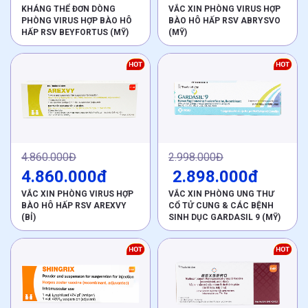
KHÁNG THỂ ĐƠN DÒNG
VẮC XIN PHÒNG VIRUS HỢP
PHÒNG VIRUS HỢP BÀO HÔ
BÀO HÔ HẤP RSV ABRYSVO
HẤP RSV BEYFORTUS (MỸ)
(MỸ)
4.860.000Đ
2.998.000Đ
4.860.000đ
2.898.000đ
VẮC XIN PHÒNG VIRUS HỢP
VẮC XIN PHÒNG UNG THƯ
BÀO HÔ HẤP RSV AREXVY
CỔ TỬ CUNG & CÁC BỆNH
(BỈ)
SINH DỤC GARDASIL 9 (MỸ)