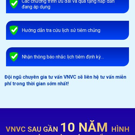
Các chương trình ưu đãi và quà tặng hấp dẫn
đang áp dụng
Hướng dẫn tra cứu lịch sử tiêm chủng
Nhận thông báo nhắc lịch tiêm định kỳ…
Đội ngũ chuyên gia tư vấn VNVC sẽ liên hệ tư vấn miễn
phí trong thời gian sớm nhất!
10 NĂM
VNVC SAU GẦN
HÌNH