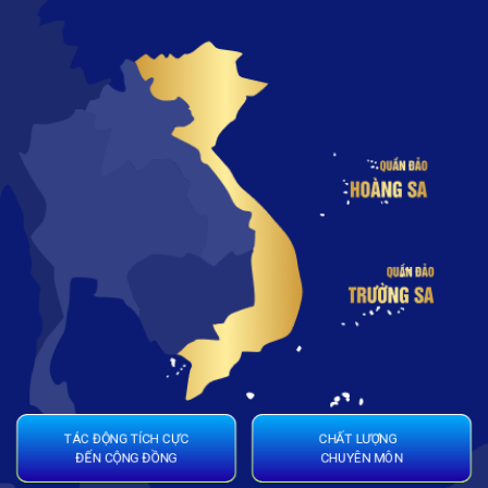
CHẤT LƯỢNG
TÁC ĐỘNG TÍCH CỰC
CHUYÊN MÔN
ĐẾN CỘNG ĐỒNG