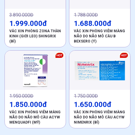
3.890.000Đ
1.788.000Đ
1.999.000đ
1.688.000đ
VẮC XIN PHÒNG ZONA THẦN
VẮC XIN PHÒNG VIÊM MÀNG
KINH (GIỜI LEO) SHINGRIX
NÃO DO NÃO MÔ CẦU B
(BỈ)
BEXSERO (Ý)
1.950.000Đ
1.750.000Đ
1.850.000đ
1.650.000đ
VẮC XIN PHÒNG VIÊM MÀNG
VẮC XIN PHÒNG VIÊM MÀNG
NÃO DO NÃO MÔ CẦU ACYW
NÃO DO NÃO MÔ CẦU ACYW
MENQUADFI (MỸ)
NIMENRIX (BỈ)