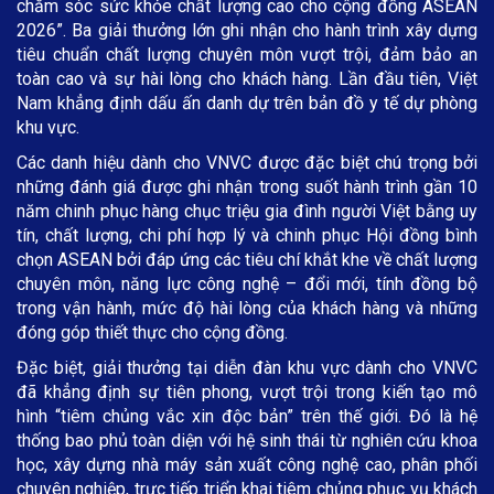
chăm sóc sức khỏe chất lượng cao cho cộng đồng ASEAN
2026”. Ba giải thưởng lớn ghi nhận cho hành trình xây dựng
tiêu chuẩn chất lượng chuyên môn vượt trội, đảm bảo an
toàn cao và sự hài lòng cho khách hàng. Lần đầu tiên, Việt
Nam khẳng định dấu ấn danh dự trên bản đồ y tế dự phòng
khu vực.
Các danh hiệu dành cho VNVC được đặc biệt chú trọng bởi
những đánh giá được ghi nhận trong suốt hành trình gần 10
năm chinh phục hàng chục triệu gia đình người Việt bằng uy
tín, chất lượng, chi phí hợp lý và chinh phục Hội đồng bình
chọn ASEAN bởi đáp ứng các tiêu chí khắt khe về chất lượng
chuyên môn, năng lực công nghệ – đổi mới, tính đồng bộ
trong vận hành, mức độ hài lòng của khách hàng và những
đóng góp thiết thực cho cộng đồng.
Đặc biệt, giải thưởng tại diễn đàn khu vực dành cho VNVC
đã khẳng định sự tiên phong, vượt trội trong kiến tạo mô
hình “tiêm chủng vắc xin độc bản” trên thế giới. Đó là hệ
thống bao phủ toàn diện với hệ sinh thái từ nghiên cứu khoa
học, xây dựng nhà máy sản xuất công nghệ cao, phân phối
chuyên nghiệp, trực tiếp triển khai tiêm chủng phục vụ khách