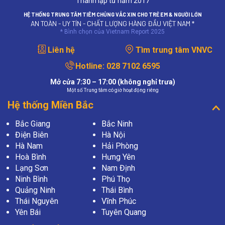
Thành lập từ năm 2017
HỆ THỐNG TRUNG TÂM TIÊM CHỦNG VẮC XIN CHO TRẺ EM & NGƯỜI LỚN
AN TOÀN - UY TÍN - CHẤT LƯỢNG HÀNG ĐẦU VIỆT NAM *
* Bình chọn của Vietnam Report 2025
Liên hệ
Tìm trung tâm VNVC
Hotline:
028 7102 6595
Mở cửa 7:30 – 17:00 (không nghỉ trưa)
Một số Trung tâm có giờ hoạt động riêng
Hệ thống Miền Bắc
Bắc Giang
Bắc Ninh
Điện Biên
Hà Nội
Hà Nam
Hải Phòng
Hoà Bình
Hưng Yên
Lạng Sơn
Nam Định
Ninh Bình
Phú Thọ
Quảng Ninh
Thái Bình
Thái Nguyên
Vĩnh Phúc
Yên Bái
Tuyên Quang