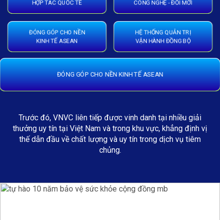
HỢP TÁC QUỐC TẾ
CÔNG NGHỆ - ĐỔI MỚI
ĐÓNG GÓP CHO NỀN
HỆ THỐNG QUẢN TRỊ
KINH TẾ ASEAN
VẬN HÀNH ĐỒNG BỘ
ĐÓNG GÓP CHO NỀN KINH TẾ ASEAN
Trước đó, VNVC liên tiếp được vinh danh tại nhiều giải
thưởng uy tín tại Việt Nam và trong khu vực, khẳng định vị
thế dẫn đầu về chất lượng và uy tín trong dịch vụ tiêm
chủng.