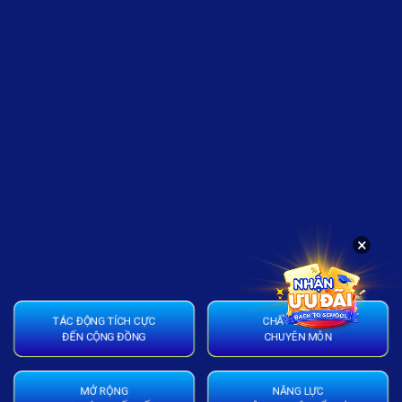
×
TÁC ĐỘNG TÍCH CỰC
CHẤT LƯỢNG
ĐẾN CỘNG ĐỒNG
CHUYÊN MÔN
MỞ RỘNG
NĂNG LỰC