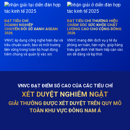
ĐẠT TIÊU CHÍ
ĐẠT TIÊU CHÍ THƯƠNG HIỆU
DOANH NGHIỆP
CHĂM SÓC SỨC KHỎE CHẤT
CHUYỂN ĐỔI SỐ XANH ASEAN
LƯỢNG CAO CHO CỘNG ĐỒNG
2026
2026
VNVC áp dụng công nghệ hiện đại và
VNVC mang đến dịch vụ y tế dự
tiêu chuẩn xanh, bảo vệ môi trường
phòng an toàn, tiện nghi, giúp hàng
bền vững trong toàn bộ hoạt động
triệu gia đình Việt Nam tiếp cận vắc
tiêm chủng và quản lý vắc xin.
xin dễ dàng và kịp thời.
VNVC ĐẠT ĐIỂM SỐ CAO CỦA CÁC TIÊU CHÍ
XÉT DUYỆT NGHIÊM NGẶT
GIẢI THƯỞNG ĐƯỢC XÉT DUYỆT TRÊN QUY MÔ
TOÀN KHU VỰC ĐÔNG NAM Á