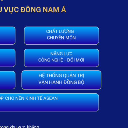
U VỰC ĐÔNG NAM Á
CHẤT LƯỢNG
CHUYÊN MÔN
NĂNG LỰC
CÔNG NGHỆ - ĐỔI MỚI
HỆ THỐNG QUẢN TRỊ
VẬN HÀNH ĐỒNG BỘ
P CHO NỀN KINH TẾ ASEAN
trong khu vực, khẳng