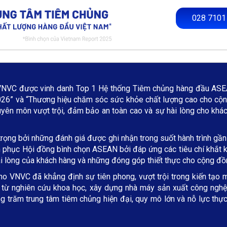
028 7101
VNVC được vinh danh Top 1 Hệ thống Tiêm chủng hàng đầu ASEA
6” và “Thương hiệu chăm sóc sức khỏe chất lượng cao cho cộn
uyên môn vượt trội, đảm bảo an toàn cao và sự hài lòng cho khá
ọng bởi những đánh giá được ghi nhận trong suốt hành trình gần
hinh phục Hội đồng bình chọn ASEAN bởi đáp ứng các tiêu chí khắ
ài lòng của khách hàng và những đóng góp thiết thực cho cộng đồ
ho VNVC đã khẳng định sự tiên phong, vượt trội trong kiến tạo m
i từ nghiên cứu khoa học, xây dựng nhà máy sản xuất công nghệ c
 trăm trung tâm tiêm chủng hiện đại, quy mô lớn và nỗ lực thực 