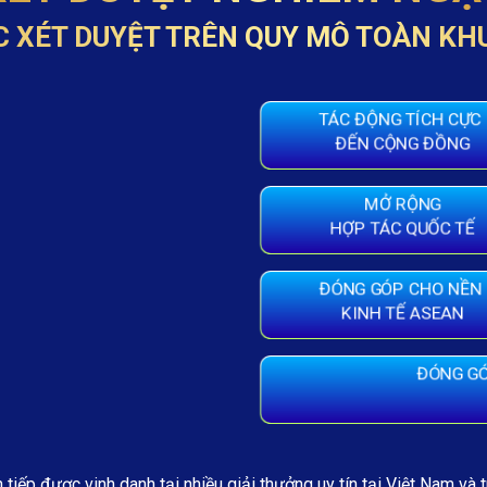
C XÉT DUYỆT TRÊN QUY MÔ TOÀN KH
TÁC ĐỘNG TÍCH CỰC
ĐẾN CỘNG ĐỒNG
MỞ RỘNG
HỢP TÁC QUỐC TẾ
ĐÓNG GÓP CHO NỀN
KINH TẾ ASEAN
ĐÓNG GÓ
 tiếp được vinh danh tại nhiều giải thưởng uy tín tại Việt Nam và 