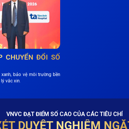
P
CHUYỂN ĐỔI SỐ
 xanh, bảo vệ môi trường bền
lý vắc xin.
VNVC ĐẠT ĐIỂM SỐ CAO CỦA CÁC TIÊU CHÍ
XÉT DUYỆT NGHIÊM NGẶ