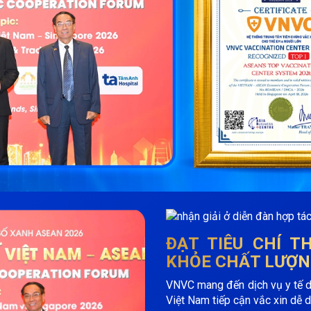
ĐẠT TIÊU CHÍ 
KHỎE CHẤT LƯỢN
VNVC mang đến dịch vụ y tế dự 
Việt Nam tiếp cận vắc xin dễ d