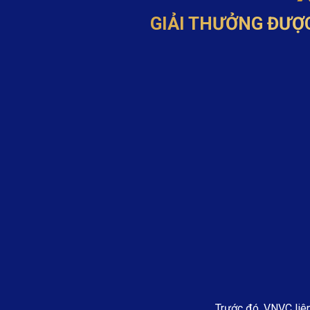
GIẢI THƯỞNG ĐƯỢ
Trước đó, VNVC liên