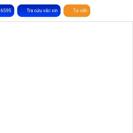
 6595
Tra cứu vắc xin
Tư vấn