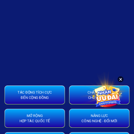
×
TÁC ĐỘNG TÍCH CỰC
CHẤT LƯỢNG
ĐẾN CỘNG ĐỒNG
CHUYÊN MÔN
MỞ RỘNG
NĂNG LỰC
HỢP TÁC QUỐC TẾ
CÔNG NGHỆ - ĐỔI MỚI