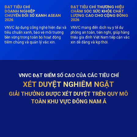
ĐẠT TIÊU CHÍ
ĐẠT TIÊU CHÍ THƯƠNG HIỆU
DOANH NGHIỆP
CHĂM SÓC SỨC KHỎE CHẤT
CHUYỂN ĐỔI SỐ XANH ASEAN
LƯỢNG CAO CHO CỘNG ĐỒNG
2026
2026
VNVC áp dụng công nghệ hiện đại và
VNVC mang đến dịch vụ y tế dự
tiêu chuẩn xanh, bảo vệ môi trường
phòng an toàn, tiện nghi, giúp hàng
bền vững trong toàn bộ hoạt động
triệu gia đình Việt Nam tiếp cận vắc
tiêm chủng và quản lý vắc xin.
xin dễ dàng và kịp thời.
VNVC ĐẠT ĐIỂM SỐ CAO CỦA CÁC TIÊU CHÍ
XÉT DUYỆT NGHIÊM NGẶT
GIẢI THƯỞNG ĐƯỢC XÉT DUYỆT TRÊN QUY MÔ
TOÀN KHU VỰC ĐÔNG NAM Á