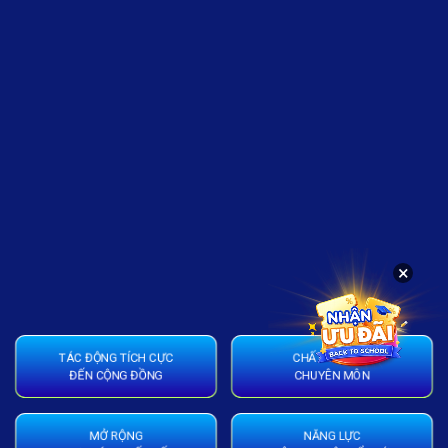
×
TÁC ĐỘNG TÍCH CỰC
CHẤT LƯỢNG
ĐẾN CỘNG ĐỒNG
CHUYÊN MÔN
MỞ RỘNG
NĂNG LỰC