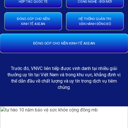
HỢP TÁC QUỐC TẾ
CÔNG NGHỆ - ĐỔI MỚI
ĐÓNG GÓP CHO NỀN
HỆ THỐNG QUẢN TRỊ
KINH TẾ ASEAN
VẬN HÀNH ĐỒNG BỘ
ĐÓNG GÓP CHO NỀN KINH TẾ ASEAN
Trước đó, VNVC liên tiếp được vinh danh tại nhiều giải
thưởng uy tín tại Việt Nam và trong khu vực, khẳng định vị
thế dẫn đầu về chất lượng và uy tín trong dịch vụ tiêm
chủng.