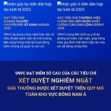
ĐẠT TIÊU CHÍ
ĐẠT TIÊU CHÍ THƯƠNG HIỆU
DOANH NGHIỆP
CHĂM SÓC SỨC KHỎE CHẤT
CHUYỂN ĐỔI SỐ XANH ASEAN
LƯỢNG CAO CHO CỘNG ĐỒNG
2026
2026
VNVC áp dụng công nghệ hiện đại và
VNVC mang đến dịch vụ y tế dự
tiêu chuẩn xanh, bảo vệ môi trường
phòng an toàn, tiện nghi, giúp hàng
bền vững trong toàn bộ hoạt động
triệu gia đình Việt Nam tiếp cận vắc
tiêm chủng và quản lý vắc xin.
xin dễ dàng và kịp thời.
VNVC ĐẠT ĐIỂM SỐ CAO CỦA CÁC TIÊU CHÍ
XÉT DUYỆT NGHIÊM NGẶT
GIẢI THƯỞNG ĐƯỢC XÉT DUYỆT TRÊN QUY MÔ
TOÀN KHU VỰC ĐÔNG NAM Á