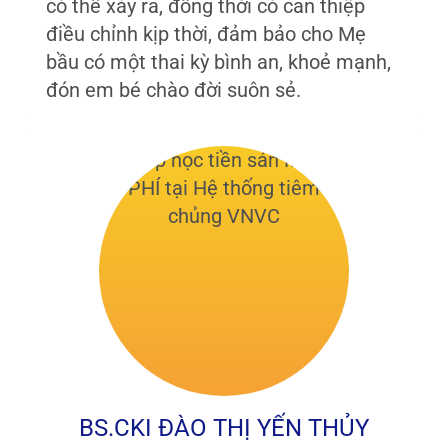
có thể xảy ra, đồng thời có can thiệp
điều chỉnh kịp thời, đảm bảo cho Mẹ
bầu có một thai kỳ bình an, khoẻ mạnh,
đón em bé chào đời suôn sẻ.
BS.CKI ĐÀO THỊ YẾN THỦY