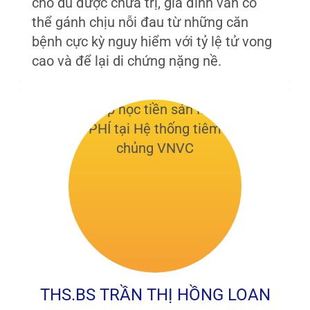
cho dù được chữa trị, gia đình vẫn có
thể gánh chịu nỗi đau từ những căn
bệnh cực kỳ nguy hiểm với tỷ lệ tử vong
cao và để lại di chứng nặng nề.
THS.BS TRẦN THỊ HỒNG LOAN