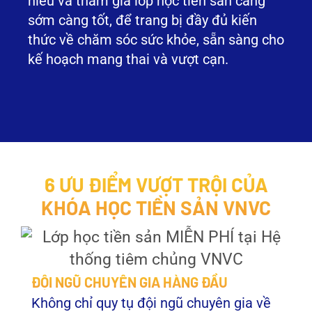
hiểu và tham gia lớp học tiền sản càng
sớm càng tốt, để trang bị đầy đủ kiến
thức về chăm sóc sức khỏe, sẵn sàng cho
kế hoạch mang thai và vượt cạn.
6 ƯU ĐIỂM VƯỢT TRỘI CỦA
KHÓA HỌC TIỀN SẢN VNVC
ĐỘI NGŨ CHUYÊN GIA HÀNG ĐẦU
Không chỉ quy tụ đội ngũ chuyên gia về