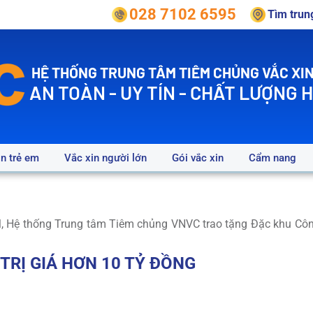
028 7102 6595
Tìm tru
HỆ THỐNG TRUNG TÂM TIÊM CHỦNG VẮC XIN
AN TOÀN - UY TÍN - CHẤT LƯỢNG 
in trẻ em
Vắc xin người lớn
Gói vắc xin
Cẩm nang
Hệ thống Trung tâm Tiêm chủng VNVC trao tặng Đặc khu Côn Đảo
 TRỊ GIÁ HƠN
10 TỶ ĐỒNG
DÂN CÔN ĐẢO TRONG
3 NĂM
LIÊN TIẾP