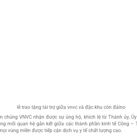
ượng cao cho toàn bộ quân và dân đang sinh sống, công tác tại C
IN CHUẨN GSP
ĐẦU TIÊN TẠI CÔN ĐẢO
êm ngặt điều kiện bảo quản 2-8°C, giúp địa phương nâng cao n
HẾ HỆ MỚI VÀ VẮC XIN THIẾT YẾU
in thiết yếu đến Côn Đảo sớm; để chủ động phòng chống dịch bện
m chủng VNVC nhận được sự ủng hộ, khích lệ từ Thành ủy, Ủy 
ng mối quan hệ gắn kết giữa các thành phần kinh tế Công – T
i vùng miền được tiếp cận dịch vụ y tế chất lượng cao.