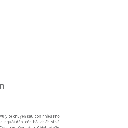
các giai đoạn cao điểm du lị
điểm đến an toàn, văn minh v
n
h vụ y tế chuyên sâu còn nhiều khó
 người dân, cán bộ, chiến sĩ và
ảo ngày càng tăng. Chính vì vậy,