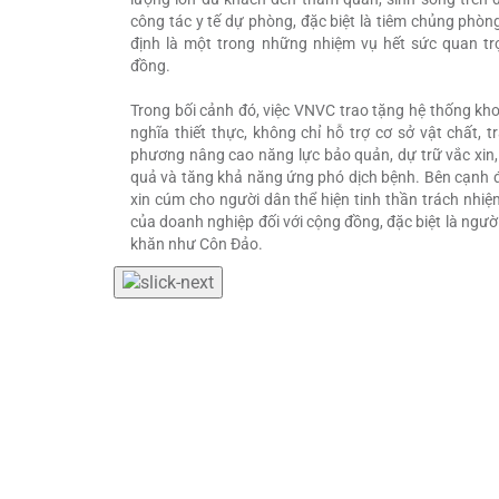
công tác y tế dự phòng, đặc biệt là tiêm chủng phò
định là một trong những nhiệm vụ hết sức quan t
đồng.
Trong bối cảnh đó, việc VNVC trao tặng hệ thống kh
nghĩa thiết thực, không chỉ hỗ trợ cơ sở vật chất, t
phương nâng cao năng lực bảo quản, dự trữ vắc xin,
quả và tăng khả năng ứng phó dịch bệnh. Bên cạnh đ
xin cúm cho người dân thể hiện tinh thần trách nhiệ
của doanh nghiệp đối với cộng đồng, đặc biệt là ngườ
khăn như Côn Đảo.
Trao tặng xe ô t
CHO BẢO TÀNG CÔN ĐẢO PHỤC
Tại buổi lễ, Bệnh viện Đa khoa Tâm Anh – thành 