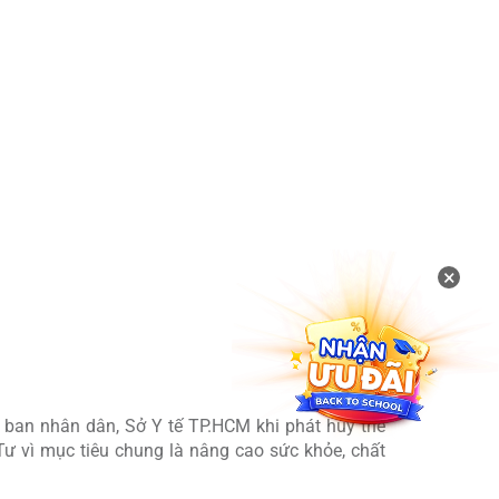
ôn Đảo trong 3 năm liên tiếp, mỗi người 1 liều
ăng lực lưu trữ, bảo quản và cung ứng vắc xin
×
h tại địa bàn có vị trí chiến lược đặc biệt của
ban nhân dân, Sở Y tế TP.HCM khi phát huy thế
ư vì mục tiêu chung là nâng cao sức khỏe, chất