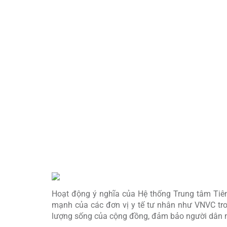
VNVC tài trợ tiêm miễn phí vắc xin cúm chất l
mỗi năm.
TRAO TẶNG 01 KHO LẠNH BẢO QUẢN VẮC X
Kho lạnh đạt chuẩn quốc tế GSP, đáp ứng nghi
an toàn, liên tục.
ƯU TIÊN CUNG ỨNG
VẮC XIN MỚI, VẮC XIN T
Cam kết đưa các loại vắc xin thế hệ mới, vắc x
Tổ quốc.
Hoạt động ý nghĩa của Hệ thống Trung tâm Tiê
mạnh của các đơn vị y tế tư nhân như VNVC tro
lượng sống của cộng đồng, đảm bảo người dân mọ