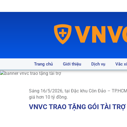
Trang chủ
Giới thiệu
Dịch vụ
Vắc x
Sáng 16/5/2026, tại Đặc khu Côn Đảo – TP.HCM, 
giá hơn 10 tỷ đồng.
VNVC TRAO TẶNG GÓI TÀI TRỢ
TIÊM VẮC XIN CÚM MIỄN PHÍ CHO QUÂN & 