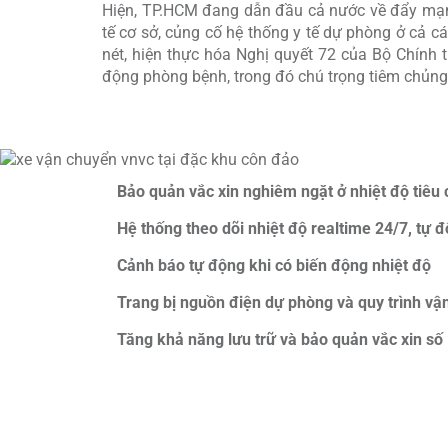
Hiện, TP.HCM đang dẫn đầu cả nước về đẩy mạnh 
tế cơ sở, củng cố hệ thống y tế dự phòng ở cả c
nét, hiện thực hóa Nghị quyết 72 của Bộ Chính
động phòng bệnh, trong đó chú trọng tiêm chủng 
Bảo quản vắc xin nghiêm ngặt ở nhiệt độ tiêu 
Hệ thống theo dõi nhiệt độ realtime 24/7, tự độ
Cảnh báo tự động khi có biến động nhiệt độ
Trang bị nguồn điện dự phòng và quy trình vậ
Tăng khả năng lưu trữ và bảo quản vắc xin số 
Một trong những dấu ấn đặc biệt, có ý nghĩa bề
vắc xin đạt chuẩn quốc tế GSP đầu tiên tại Côn
chủng.
Kho lạnh được thiết kế để đáp ứng nghiêm ngặt đ