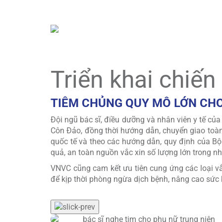
tàng – Thư viện tỉnh Bà Rịa – Vũng Tàu (Cơ sở C
lịch sử – văn hóa tại vùng biển đảo giàu ý nghĩa 
Triển khai chiến
TIÊM CHỦNG QUY MÔ LỚN CH
Đội ngũ bác sĩ, điều dưỡng và nhân viên y tế của
Côn Đảo, đồng thời hướng dẫn, chuyển giao toàn
quốc tế và theo các hướng dẫn, quy định của Bộ 
quả, an toàn nguồn vắc xin số lượng lớn trong nhi
VNVC cũng cam kết ưu tiên cung ứng các loại v
để kịp thời phòng ngừa dịch bệnh, nâng cao sức 