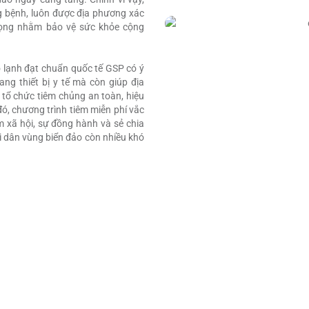
ng bệnh, luôn được địa phương xác
rọng nhằm bảo vệ sức khỏe cộng
o lạnh đạt chuẩn quốc tế GSP có ý
rang thiết bị y tế mà còn giúp địa
 tổ chức tiêm chủng an toàn, hiệu
ó, chương trình tiêm miễn phí vắc
m xã hội, sự đồng hành và sẻ chia
i dân vùng biển đảo còn nhiều khó
ô điện
 VỤ HOẠT ĐỘNG TRIỂN LÃM
viên cùng hệ sinh thái y tế, chăm sóc sức khỏe với VNVC – cũng 