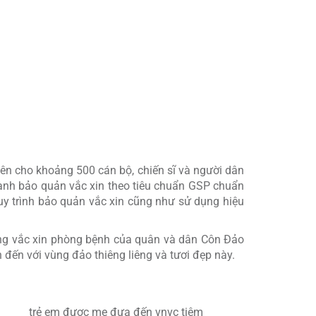
g tác chuyên môn trong bảo tồn, phát huy giá trị
tiên cho khoảng 500 cán bộ, chiến sĩ và người dân
lạnh bảo quản vắc xin theo tiêu chuẩn GSP chuẩn
quy trình bảo quản vắc xin cũng như sử dụng hiệu
ủng vắc xin phòng bệnh của quân và dân Côn Đảo
đến với vùng đảo thiêng liêng và tươi đẹp này.