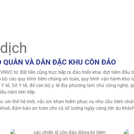
ôn Đảo), góp phần tăng cường điều kiện vận hành, phục vụ côn
lịch sử của Tổ quốc.
 dịch
O QUÂN VÀ DÂN ĐẶC KHU CÔN ĐẢO
 VNVC từ đất liền cũng trực tiếp ra đảo triển khai đợt tiêm đầu 
 bộ các quy trình tiêm chủng an toàn, quy trình vận hành kho 
Y tế, Sở Y tế, để cán bộ y tế địa phương làm chủ công nghệ, 
ều năm liên tiếp.
ắc xin thế hệ mới, vắc xin khan hiếm phục vụ nhu cầu tiêm ch
khoẻ, đảm bảo an toàn cho cả số lượng ngày càng lớn du khách 