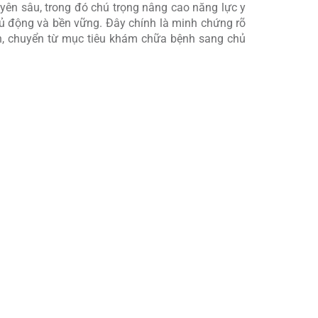
yên sâu, trong đó chú trọng nâng cao năng lực y
chủ động và bền vững. Đây chính là minh chứng rõ
ân, chuyển từ mục tiêu khám chữa bệnh sang chủ
và trao tặng toàn bộ hệ thống kho lạnh bảo quản
m bảo tính an toàn, hiệu quả của hoạt động tiêm
độ liên tục, thiết bị cảnh báo khi có biến động,