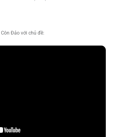
 Côn Đảo với chủ đề: