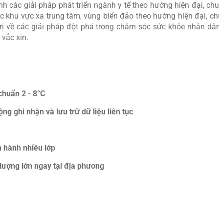
các giải pháp phát triển ngành y tế theo hướng hiện đại, chu
ác khu vực xa trung tâm, vùng biển đảo theo hướng hiện đại, 
 trị về các giải pháp đột phá trong chăm sóc sức khỏe nhân d
vắc xin.
chuẩn 2 - 8°C
ng ghi nhận và lưu trữ dữ liệu liên tục
n hành nhiều lớp
lượng lớn ngay tại địa phương
n vững của gói tài trợ là việc VNVC đầu tư, đưa vào vận hành 
 Đảo, đáp ứng nghiêm ngặt tiêu chuẩn bảo quản vắc xin để đả
iều kiện bảo quản vắc xin từ 2-8°C, có hệ thống theo dõi nhiệt 