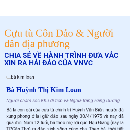
Cựu tù Côn Đảo & Người
dân địa phương
CHIA SẺ VỀ HÀNH TRÌNH ĐƯA VẮC
XIN RA HẢI ĐẢO CỦA VNVC
Vợ chồng Ông Nguyễn Xuân Viên và
Bà Nguyễn Thị Tư
N
đã
B
Ông Viên là cựu tù chính trị duy nhất còn sống tại Côn Đảo,
đã
x
bà Nguyễn Thị Tư theo chồng ra Côn Đảo sinh sống từ
là
q
năm 1978. Bản thân bà Tư cũng có cha và hai anh trai là
ết
T
liệt sĩ, hy sinh trong kháng chiến chống Mỹ. Ông Viên bị