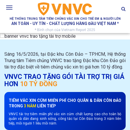
Toggle
navigation
HỆ THỐNG TRUNG TÂM TIÊM CHỦNG VẮC XIN CHO TRẺ EM & NGƯỜI LỚN
AN TOÀN - UY TÍN - CHẤT LƯỢNG HÀNG ĐẦU VIỆT NAM *
* Bình chọn của Vietnam Report 2025
Sáng 16/5/2026, tại Đặc khu Côn Đảo – TP.HCM, Hệ thống
Trung tâm Tiêm chủng VNVC trao tặng Đặc khu Côn Đảo gói
tài trợ đặc biệt về tiêm chủng vắc xin trị giá hơn 10 tỷ đồng.
VNVC TRAO TẶNG GÓI TÀI TRỢ TRỊ GIÁ
HƠN
10 TỶ ĐỒNG
TIÊM VẮC XIN CÚM MIỄN PHÍ CHO QUÂN & DÂN CÔN ĐẢO
TRONG
3 NĂM
LIÊN TIẾP
VNVC tài trợ tiêm miễn phí vắc xin cúm chất lượng cao cho toàn bộ
quân và dân đang sinh sống, công tác tại Côn Đảo trong 3 năm liên
tiếp, mỗi người 1 liều mỗi năm.