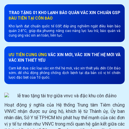
TRAO TẶNG 01 KHO LẠNH BẢO QUẢN VẮC XIN CHUẨN GSP
ĐẦU TIÊN TẠI CÔN ĐẢO
Kho lạnh đạt chuẩn quốc tế GSP, đáp ứng nghiêm ngặt điều kiện bảo
quản 2-8°C, giúp địa phương nâng cao năng lực lưu trữ, bảo quản và
cung ứng vắc xin an toàn, liên tục.
ƯU TIÊN CUNG ỨNG
VẮC XIN MỚI, VẮC XIN THẾ HỆ MỚI VÀ
VẮC XIN THIẾT YẾU
Cam kết đưa các loại vắc xin thế hệ mới, vắc xin thiết yếu đến Côn Đảo
sớm; để chủ động phòng chống dịch bệnh tại địa bàn có vị trí chiến
lược đặc biệt của Tổ quốc.
Hoạt động ý nghĩa của Hệ thống Trung tâm Tiêm chủng
VNVC nhận được sự ủng hộ, khích lệ từ Thành ủy, Ủy ban
nhân dân, Sở Y tế TP.HCM khi phát huy thế mạnh của các đơn
vị y tế tư nhân như VNVC trong mối quan hệ gắn kết giữa các