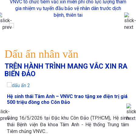
VNVC hỗ trợ tài chính, cung ứng thuốc, vật tư y tế, sách
vở, dụng cụ học tập, máy phát điện và chung tay xây
dựng nhà tái định cư cho người dân vùng bão lũ.
Dấu ấn nhân văn
TRÊN HÀNH TRÌNH MANG VẮC XIN RA
BIỂN ĐẢO
Người dân Côn Đảo được tiêm ngừa cúm miễn phí ba
năm
VNVC tài trợ hơn 10 tỷ đồng cho Côn Đảo, tiêm miễn phí
vaccine cúm trong ba năm và đầu tư kho lạnh bảo quản
vaccine đạt...