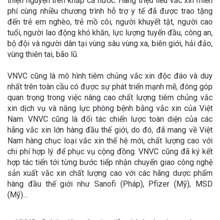
thiện nguyện trên khắp cả nước. Hàng triệu liều vắc xin miễn
phí cùng nhiều chương trình hỗ trợ y tế đã được trao tặng
đến trẻ em nghèo, trẻ mồ côi, người khuyết tật, người cao
tuổi, người lao động khó khăn, lực lượng tuyến đầu, công an,
bộ đội và người dân tại vùng sâu vùng xa, biên giới, hải đảo,
vùng thiên tai, bão lũ.
VNVC cũng là mô hình tiêm chủng vắc xin độc đáo và duy
nhất trên toàn cầu có được sự phát triển mạnh mẽ, đóng góp
quan trọng trong việc nâng cao chất lượng tiêm chủng vắc
xin dịch vụ và năng lực phòng bệnh bằng vắc xin của Việt
Nam. VNVC cũng là đối tác chiến lược toàn diện của các
hãng vắc xin lớn hàng đầu thế giới, do đó, đã mang về Việt
Nam hàng chục loại vắc xin thế hệ mới, chất lượng cao với
chi phí hợp lý để phục vụ cộng đồng. VNVC cũng đã ký kết
hợp tác tiến tới từng bước tiếp nhận chuyển giao công nghệ
sản xuất vắc xin chất lượng cao với các hãng dược phẩm
hàng đầu thế giới như Sanofi (Pháp), Pfizer (Mỹ), MSD
(Mỹ)...