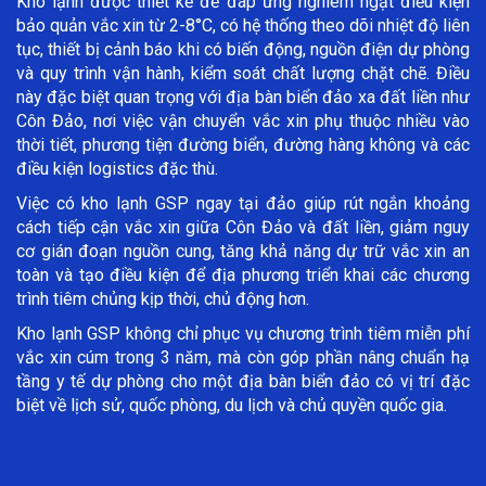
Kho lạnh được thiết kế để đáp ứng nghiêm ngặt điều kiện
bảo quản vắc xin từ 2-8°C, có hệ thống theo dõi nhiệt độ liên
tục, thiết bị cảnh báo khi có biến động, nguồn điện dự phòng
và quy trình vận hành, kiểm soát chất lượng chặt chẽ. Điều
này đặc biệt quan trọng với địa bàn biển đảo xa đất liền như
Côn Đảo, nơi việc vận chuyển vắc xin phụ thuộc nhiều vào
thời tiết, phương tiện đường biển, đường hàng không và các
điều kiện logistics đặc thù.
Việc có kho lạnh GSP ngay tại đảo giúp rút ngắn khoảng
cách tiếp cận vắc xin giữa Côn Đảo và đất liền, giảm nguy
cơ gián đoạn nguồn cung, tăng khả năng dự trữ vắc xin an
toàn và tạo điều kiện để địa phương triển khai các chương
trình tiêm chủng kịp thời, chủ động hơn.
Kho lạnh GSP không chỉ phục vụ chương trình tiêm miễn phí
vắc xin cúm trong 3 năm, mà còn góp phần nâng chuẩn hạ
tầng y tế dự phòng cho một địa bàn biển đảo có vị trí đặc
biệt về lịch sử, quốc phòng, du lịch và chủ quyền quốc gia.