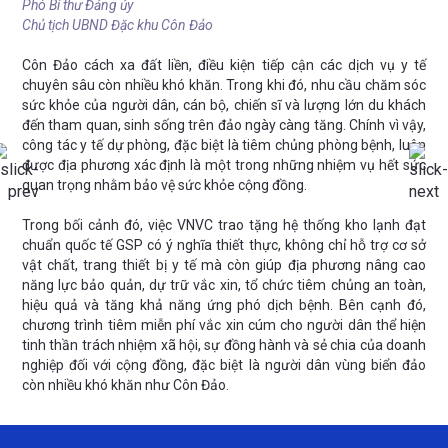
Phó Bí thư Đảng ủy
Ủ
Chủ tịch UBND Đặc khu Côn Đảo
P
C
ủa
Côn Đảo cách xa đất liền, điều kiện tiếp cận các dịch vụ y tế
 3
chuyên sâu còn nhiều khó khăn. Trong khi đó, nhu cầu chăm sóc
T
ợc
sức khỏe của người dân, cán bộ, chiến sĩ và lượng lớn du khách
k
ng
đến tham quan, sinh sống trên đảo ngày càng tăng. Chính vì vậy,
n
ng
công tác y tế dự phòng, đặc biệt là tiêm chủng phòng bệnh, luôn
v
.
được địa phương xác định là một trong những nhiệm vụ hết sức
T
quan trọng nhằm bảo vệ sức khỏe cộng đồng.
n
ón
s
ại
Trong bối cảnh đó, việc VNVC trao tặng hệ thống kho lạnh đạt
v
ng
chuẩn quốc tế GSP có ý nghĩa thiết thực, không chỉ hỗ trợ cơ sở
c
nh
vật chất, trang thiết bị y tế mà còn giúp địa phương nâng cao
uy
năng lực bảo quản, dự trữ vắc xin, tổ chức tiêm chủng an toàn,
Ô
ắn
hiệu quả và tăng khả năng ứng phó dịch bệnh. Bên cạnh đó,
c
sẽ
chương trình tiêm miễn phí vắc xin cúm cho người dân thể hiện
B
ền
tinh thần trách nhiệm xã hội, sự đồng hành và sẻ chia của doanh
s
nghiệp đối với cộng đồng, đặc biệt là người dân vùng biển đảo
t
còn nhiều khó khăn như Côn Đảo.