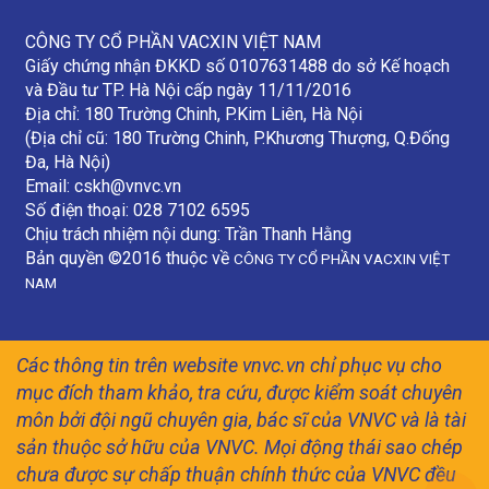
CÔNG TY CỔ PHẦN VACXIN VIỆT NAM
Giấy chứng nhận ĐKKD số 0107631488 do sở Kế hoạch
và Đầu tư TP. Hà Nội cấp ngày 11/11/2016
Địa chỉ: 180 Trường Chinh, P.Kim Liên, Hà Nội
(Địa chỉ cũ: 180 Trường Chinh, P.Khương Thượng, Q.Đống
Đa, Hà Nội)
Email:
cskh@vnvc.vn
Số điện thoại: 028 7102 6595
Chịu trách nhiệm nội dung: Trần Thanh Hằng
Bản quyền ©2016 thuộc về
CÔNG TY CỔ PHẦN VACXIN VIỆT
NAM
Các thông tin trên website vnvc.vn chỉ phục vụ cho
mục đích tham khảo, tra cứu, được kiểm soát chuyên
môn bởi đội ngũ chuyên gia, bác sĩ của VNVC và là tài
sản thuộc sở hữu của VNVC. Mọi động thái sao chép
chưa được sự chấp thuận chính thức của VNVC đều