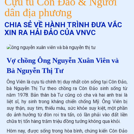
Cựu tù Côn Đảo & Người
dân địa phương
CHIA SẺ VỀ HÀNH TRÌNH ĐƯA VẮC
XIN RA HẢI ĐẢO CỦA VNVC
Vợ chồng Ông Nguyễn Xuân Viên và
Bà Nguyễn Thị Tư
Ông Viên là cựu tù chính trị duy nhất còn sống tại Côn Đảo,
bà Nguyễn Thị Tư theo chồng ra Côn Đảo sinh sống từ
năm 1978. Bản thân bà Tư cũng có cha và hai anh trai là
liệt sĩ, hy sinh trong kháng chiến chống Mỹ. Ông Viên bị
suy thận, suy tim, thiếu máu, sức khỏe suy kiệt, một phần
do ảnh hưởng từ đòn roi tra tấn, có lần phải vào đất liền
chữa trị tốn hàng trăm triệu đồng tưởng không qua khỏi.
Hôm nay, được sống trong hòa bình, chứng kiến Côn Đảo