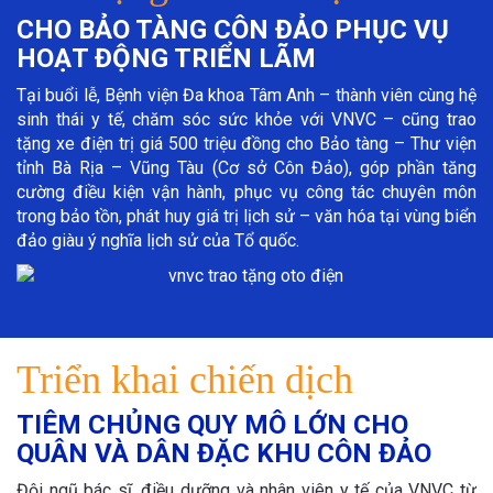
CHO BẢO TÀNG CÔN ĐẢO PHỤC VỤ
HOẠT ĐỘNG TRIỂN LÃM
Tại buổi lễ, Bệnh viện Đa khoa Tâm Anh – thành viên cùng hệ
sinh thái y tế, chăm sóc sức khỏe với VNVC – cũng trao
tặng xe điện trị giá 500 triệu đồng cho Bảo tàng – Thư viện
tỉnh Bà Rịa – Vũng Tàu (Cơ sở Côn Đảo), góp phần tăng
cường điều kiện vận hành, phục vụ công tác chuyên môn
trong bảo tồn, phát huy giá trị lịch sử – văn hóa tại vùng biển
đảo giàu ý nghĩa lịch sử của Tổ quốc.
Triển khai chiến dịch
TIÊM CHỦNG QUY MÔ LỚN CHO
QUÂN VÀ DÂN ĐẶC KHU CÔN ĐẢO
Đội ngũ bác sĩ, điều dưỡng và nhân viên y tế của VNVC từ