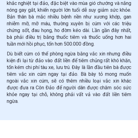
khắc nghiệt tại đảo, đặc biệt vào mùa gió chướng và nắng
nóng gay gắt, khiến người lớn tuổi dễ suy giảm sức khỏe.
Bản thân bà mắc nhiều bệnh nền như xương khớp, gan
nhiễm mỡ, mỡ máu, thường xuyên bị cúm với các triệu
chứng sốt, đau họng, ho đờm kéo dài. Lần gần đây nhất,
bà phải điều trị bằng thuốc tiêm và thuốc uống hơn hai
tuần mới hồi phục, tốn hơn 500.000 đồng.
Dù biết cúm có thể phòng ngừa bằng vắc xin nhưng điều
kiện đi lại từ đảo vào đất liền để tiêm chủng rất khó khăn,
tốn kém chi phí tàu xe, lưu trú. Đây là lần đầu tiên bà được
tiêm vắc xin cúm ngay tại đảo. Bà bày tỏ mong muốn
ngoài vắc xin cúm, sẽ có thêm nhiều loại vắc xin khác
được đưa ra Côn Đảo để người dân được chăm sóc sức
khỏe ngay tại chỗ, không phải vất vả vào đất liền tiêm
ngừa.