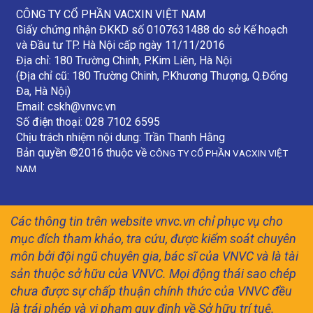
CÔNG TY CỔ PHẦN VACXIN VIỆT NAM
Giấy chứng nhận ĐKKD số 0107631488 do sở Kế hoạch
và Đầu tư TP. Hà Nội cấp ngày 11/11/2016
Địa chỉ: 180 Trường Chinh, P.Kim Liên, Hà Nội
(Địa chỉ cũ: 180 Trường Chinh, P.Khương Thượng, Q.Đống
Đa, Hà Nội)
Email:
cskh@vnvc.vn
Số điện thoại: 028 7102 6595
Chịu trách nhiệm nội dung: Trần Thanh Hằng
Bản quyền ©2016 thuộc về
CÔNG TY CỔ PHẦN VACXIN VIỆT
NAM
Các thông tin trên website vnvc.vn chỉ phục vụ cho
mục đích tham khảo, tra cứu, được kiểm soát chuyên
môn bởi đội ngũ chuyên gia, bác sĩ của VNVC và là tài
sản thuộc sở hữu của VNVC. Mọi động thái sao chép
chưa được sự chấp thuận chính thức của VNVC đều
là trái phép và vi phạm quy định về Sở hữu trí tuệ.