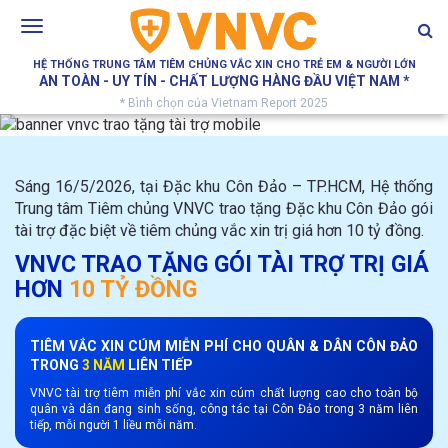
Toggle
navigation
HỆ THỐNG TRUNG TÂM TIÊM CHỦNG VẮC XIN CHO TRẺ EM & NGƯỜI LỚN
AN TOÀN - UY TÍN - CHẤT LƯỢNG HÀNG ĐẦU VIỆT NAM *
* Bình chọn của Vietnam Report 2025
Sáng 16/5/2026, tại Đặc khu Côn Đảo – TP.HCM, Hệ thống
Trung tâm Tiêm chủng VNVC trao tặng Đặc khu Côn Đảo gói
tài trợ đặc biệt về tiêm chủng vắc xin trị giá hơn 10 tỷ đồng.
VNVC TRAO TẶNG GÓI TÀI TRỢ TRỊ GIÁ
HƠN
10 TỶ ĐỒNG
TIÊM VẮC XIN CÚM MIỄN PHÍ CHO QUÂN & DÂN CÔN ĐẢO
TRONG
3 NĂM
LIÊN TIẾP
VNVC tài trợ tiêm miễn phí vắc xin cúm chất lượng cao cho toàn bộ
quân và dân đang sinh sống, công tác tại Côn Đảo trong 3 năm liên
tiếp, mỗi người 1 liều mỗi năm.