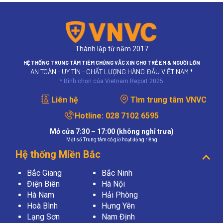
Thành lập từ năm 2017
HỆ THỐNG TRUNG TÂM TIÊM CHỦNG VẮC XIN CHO TRẺ EM & NGƯỜI LỚN
AN TOÀN - UY TÍN - CHẤT LƯỢNG HÀNG ĐẦU VIỆT NAM *
* Bình chọn của Vietnam Report 2025
Liên hệ
Tìm trung tâm VNVC
Hotline:
028 7102 6595
Mở cửa 7:30 – 17:00 (không nghỉ trưa)
Một số Trung tâm có giờ hoạt động riêng
Hệ thống Miền Bắc
Bắc Giang
Bắc Ninh
Điện Biên
Hà Nội
Hà Nam
Hải Phòng
Hoà Bình
Hưng Yên
Lạng Sơn
Nam Định