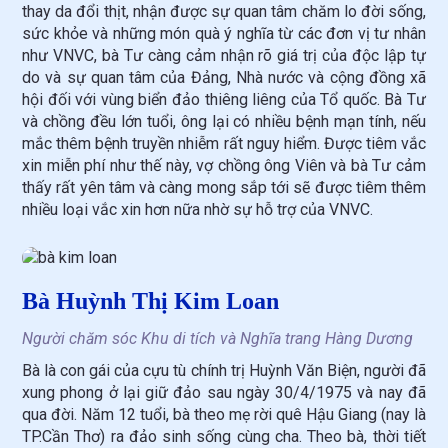
thay da đổi thịt, nhận được sự quan tâm chăm lo đời sống,
sức khỏe và những món quà ý nghĩa từ các đơn vị tư nhân
như VNVC, bà Tư càng cảm nhận rõ giá trị của độc lập tự
do và sự quan tâm của Đảng, Nhà nước và cộng đồng xã
hội đối với vùng biển đảo thiêng liêng của Tổ quốc. Bà Tư
và chồng đều lớn tuổi, ông lại có nhiều bệnh mạn tính, nếu
mắc thêm bệnh truyền nhiễm rất nguy hiểm. Được tiêm vắc
xin miễn phí như thế này, vợ chồng ông Viên và bà Tư cảm
thấy rất yên tâm và càng mong sắp tới sẽ được tiêm thêm
nhiều loại vắc xin hơn nữa nhờ sự hỗ trợ của VNVC.
Bà Huỳnh Thị Kim Loan
Người chăm sóc Khu di tích và Nghĩa trang Hàng Dương
Bà là con gái của cựu tù chính trị Huỳnh Văn Biện, người đã
xung phong ở lại giữ đảo sau ngày 30/4/1975 và nay đã
qua đời. Năm 12 tuổi, bà theo mẹ rời quê Hậu Giang (nay là
TP.Cần Thơ) ra đảo sinh sống cùng cha. Theo bà, thời tiết