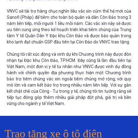
VNVC sẽ tài trợ hàng chục nghìn liều vắc xin cúm thế hệ mới của
Sanofi (Pháp) để tiêm cho toàn bộ quân và dân Côn Đảo trong 3
năm liên tiếp, mỗi người 1 liều mỗi năm. Các vắc xin này sẽ được
ưu tiên cung ứng theo kế hoạch triển khai tiêm chủng của Trung
tâm Y tế Quân Dân Y Đặc khu Côn Đảo và được bảo quản trong
kho lạnh đạt chuẩn GSP đầu tiên tại Côn Đảo do VNVC trao tặng.
Chúng tôi rất xúc động và vinh dự khi Chương trình này được đón
nhận tại Đặc khu Côn Đảo, TP.HCM. Đây cũng là lần đầu tiên tại
Việt Nam, một đơn vị y tế tư nhân như VNVC được vinh dự đồng
hành với chính quyền địa phương thực hiện một Chương trình
bảo trợ tiêm chủng vắc xin ngoài tiêm chủng mở rộng, với quy
mô lớn và cam kết bảo trợ trong nhiều năm liên tiếp. Với sự gắn
kết chặt chẽ của Công - Tư trong y tế, chúng tôi tin tưởng rằng sẽ
tiếp tục đóng góp thêm nhiều giải pháp đột phá, giá trị và bền
vững cho ngành y tế Việt Nam.
Trao tặng xe ô tô điện