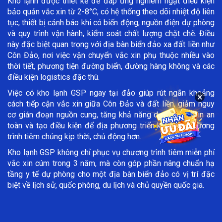
Kho lạnh được thiết kế để đáp ứng nghiêm ngặt điều kiện
bảo quản vắc xin từ 2-8°C, có hệ thống theo dõi nhiệt độ liên
tục, thiết bị cảnh báo khi có biến động, nguồn điện dự phòng
và quy trình vận hành, kiểm soát chất lượng chặt chẽ. Điều
này đặc biệt quan trọng với địa bàn biển đảo xa đất liền như
Côn Đảo, nơi việc vận chuyển vắc xin phụ thuộc nhiều vào
thời tiết, phương tiện đường biển, đường hàng không và các
điều kiện logistics đặc thù.
Việc có kho lạnh GSP ngay tại đảo giúp rút ngắn khoảng
×
cách tiếp cận vắc xin giữa Côn Đảo và đất liền, giảm nguy
cơ gián đoạn nguồn cung, tăng khả năng dự trữ vắc xin an
toàn và tạo điều kiện để địa phương triển khai các chương
trình tiêm chủng kịp thời, chủ động hơn.
Kho lạnh GSP không chỉ phục vụ chương trình tiêm miễn phí
vắc xin cúm trong 3 năm, mà còn góp phần nâng chuẩn hạ
tầng y tế dự phòng cho một địa bàn biển đảo có vị trí đặc
biệt về lịch sử, quốc phòng, du lịch và chủ quyền quốc gia.