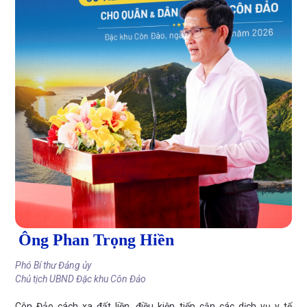
Ông Phan Trọng Hiền
Phó Bí thư Đảng ủy
Chủ tịch UBND Đặc khu Côn Đảo
Côn Đảo cách xa đất liền, điều kiện tiếp cận các dịch vụ y tế