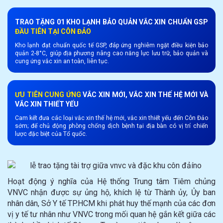
TRAO TẶNG 01 KHO LẠNH BẢO QUẢN VẮC XIN CHUẨN GSP
ĐẦU TIÊN TẠI CÔN ĐẢO
Kho lạnh đạt chuẩn quốc tế GSP, đáp ứng nghiêm ngặt điều kiện bảo
quản 2-8°C, giúp địa phương nâng cao năng lực lưu trữ, bảo quản và
cung ứng vắc xin an toàn, liên tục.
ƯU TIÊN CUNG ỨNG
VẮC XIN MỚI, VẮC XIN THẾ HỆ MỚI VÀ
VẮC XIN THIẾT YẾU
Cam kết đưa các loại vắc xin thế hệ mới, vắc xin thiết yếu đến Côn Đảo
sớm; để chủ động phòng chống dịch bệnh tại địa bàn có vị trí chiến
lược đặc biệt của Tổ quốc.
Hoạt động ý nghĩa của Hệ thống Trung tâm Tiêm chủng
VNVC nhận được sự ủng hộ, khích lệ từ Thành ủy, Ủy ban
nhân dân, Sở Y tế TP.HCM khi phát huy thế mạnh của các đơn
vị y tế tư nhân như VNVC trong mối quan hệ gắn kết giữa các