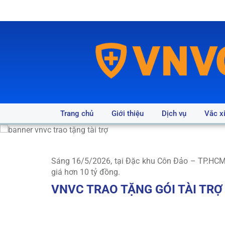
Trang chủ
Giới thiệu
Dịch vụ
Vắc x
Sáng 16/5/2026, tại Đặc khu Côn Đảo – TP.HCM, 
giá hơn 10 tỷ đồng.
VNVC TRAO TẶNG GÓI TÀI TRỢ
TIÊM VẮC XIN CÚM MIỄN PHÍ CHO QUÂN & 