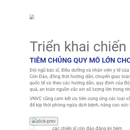
tàng – Thư viện tỉnh Bà Rịa – Vũng Tàu (Cơ sở C
lịch sử – văn hóa tại vùng biển đảo giàu ý nghĩa 
Triển khai chiến
TIÊM CHỦNG QUY MÔ LỚN CH
Đội ngũ bác sĩ, điều dưỡng và nhân viên y tế của
Côn Đảo, đồng thời hướng dẫn, chuyển giao toàn
quốc tế và theo các hướng dẫn, quy định của Bộ 
quả, an toàn nguồn vắc xin số lượng lớn trong nhi
VNVC cũng cam kết ưu tiên cung ứng các loại v
để kịp thời phòng ngừa dịch bệnh, nâng cao sức 