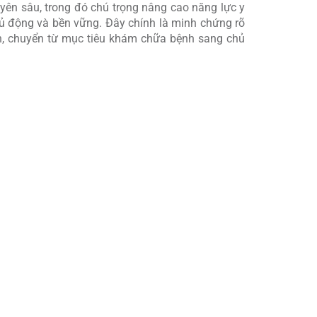
yên sâu, trong đó chú trọng nâng cao năng lực y
chủ động và bền vững. Đây chính là minh chứng rõ
ân, chuyển từ mục tiêu khám chữa bệnh sang chủ
và trao tặng toàn bộ hệ thống kho lạnh bảo quản
m bảo tính an toàn, hiệu quả của hoạt động tiêm
độ liên tục, thiết bị cảnh báo khi có biến động,