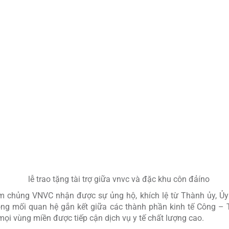
ượng cao cho toàn bộ quân và dân đang sinh sống, công tác tại C
IN CHUẨN GSP
ĐẦU TIÊN TẠI CÔN ĐẢO
êm ngặt điều kiện bảo quản 2-8°C, giúp địa phương nâng cao n
HẾ HỆ MỚI VÀ VẮC XIN THIẾT YẾU
in thiết yếu đến Côn Đảo sớm; để chủ động phòng chống dịch bện
m chủng VNVC nhận được sự ủng hộ, khích lệ từ Thành ủy, Ủy 
ng mối quan hệ gắn kết giữa các thành phần kinh tế Công – T
i vùng miền được tiếp cận dịch vụ y tế chất lượng cao.