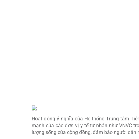
VNVC tài trợ tiêm miễn phí vắc xin cúm chất l
mỗi năm.
TRAO TẶNG 01 KHO LẠNH BẢO QUẢN VẮC X
Kho lạnh đạt chuẩn quốc tế GSP, đáp ứng nghi
an toàn, liên tục.
ƯU TIÊN CUNG ỨNG
VẮC XIN MỚI, VẮC XIN T
Cam kết đưa các loại vắc xin thế hệ mới, vắc x
Tổ quốc.
Hoạt động ý nghĩa của Hệ thống Trung tâm Tiê
mạnh của các đơn vị y tế tư nhân như VNVC tro
lượng sống của cộng đồng, đảm bảo người dân mọ