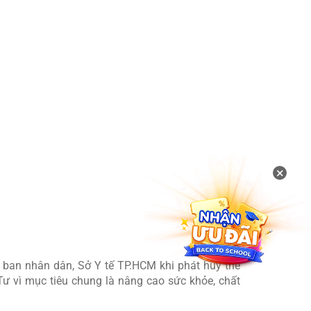
ôn Đảo trong 3 năm liên tiếp, mỗi người 1 liều
ăng lực lưu trữ, bảo quản và cung ứng vắc xin
×
h tại địa bàn có vị trí chiến lược đặc biệt của
ban nhân dân, Sở Y tế TP.HCM khi phát huy thế
ư vì mục tiêu chung là nâng cao sức khỏe, chất