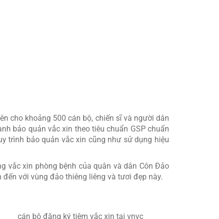
g tác chuyên môn trong bảo tồn, phát huy giá trị
tiên cho khoảng 500 cán bộ, chiến sĩ và người dân
lạnh bảo quản vắc xin theo tiêu chuẩn GSP chuẩn
quy trình bảo quản vắc xin cũng như sử dụng hiệu
ủng vắc xin phòng bệnh của quân và dân Côn Đảo
đến với vùng đảo thiêng liêng và tươi đẹp này.