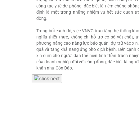
công tác y tế dự phòng, đặc biệt là tiêm chủng phò
định là một trong những nhiệm vụ hết sức quan t
đồng.
Trong bối cảnh đó, việc VNVC trao tặng hệ thống kh
nghĩa thiết thực, không chỉ hỗ trợ cơ sở vật chất, t
phương nâng cao năng lực bảo quản, dự trữ vắc xin,
quả và tăng khả năng ứng phó dịch bệnh. Bên cạnh đ
xin cúm cho người dân thể hiện tinh thần trách nhiệ
của doanh nghiệp đối với cộng đồng, đặc biệt là ngườ
khăn như Côn Đảo.
Trao tặng xe ô t
CHO BẢO TÀNG CÔN ĐẢO PHỤC
Tại buổi lễ, Bệnh viện Đa khoa Tâm Anh – thành 