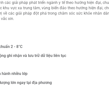
các giải pháp phát triển ngành y tế theo hướng hiện đại, chu
ác khu vực xa trung tâm, vùng biển đảo theo hướng hiện đại, 
 trị về các giải pháp đột phá trong chăm sóc sức khỏe nhân d
vắc xin.
chuẩn 2 - 8°C
ng ghi nhận và lưu trữ dữ liệu liên tục
n hành nhiều lớp
lượng lớn ngay tại địa phương
n vững của gói tài trợ là việc VNVC đầu tư, đưa vào vận hành 
 Đảo, đáp ứng nghiêm ngặt tiêu chuẩn bảo quản vắc xin để đả
iều kiện bảo quản vắc xin từ 2-8°C, có hệ thống theo dõi nhiệt 