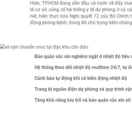
Hiện, TP.HCM đang dẫn đầu cả nước về đẩy mạnh 
tế cơ sở, củng cố hệ thống y tế dự phòng ở cả c
nét, hiện thực hóa Nghị quyết 72 của Bộ Chính
động phòng bệnh, trong đó chú trọng tiêm chủng 
Bảo quản vắc xin nghiêm ngặt ở nhiệt độ tiêu 
Hệ thống theo dõi nhiệt độ realtime 24/7, tự độ
Cảnh báo tự động khi có biến động nhiệt độ
Trang bị nguồn điện dự phòng và quy trình vậ
Tăng khả năng lưu trữ và bảo quản vắc xin số 
Một trong những dấu ấn đặc biệt, có ý nghĩa bề
vắc xin đạt chuẩn quốc tế GSP đầu tiên tại Côn
chủng.
Kho lạnh được thiết kế để đáp ứng nghiêm ngặt đ