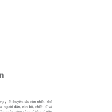
các giai đoạn cao điểm du lị
điểm đến an toàn, văn minh v
n
h vụ y tế chuyên sâu còn nhiều khó
 người dân, cán bộ, chiến sĩ và
ảo ngày càng tăng. Chính vì vậy,