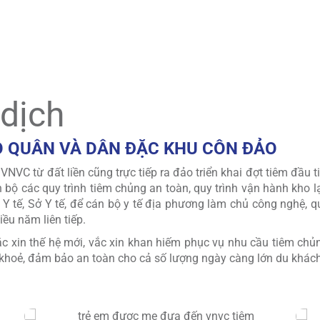
ôn Đảo), góp phần tăng cường điều kiện vận hành, phục vụ côn
lịch sử của Tổ quốc.
 dịch
O QUÂN VÀ DÂN ĐẶC KHU CÔN ĐẢO
 VNVC từ đất liền cũng trực tiếp ra đảo triển khai đợt tiêm đầu 
 bộ các quy trình tiêm chủng an toàn, quy trình vận hành kho 
Y tế, Sở Y tế, để cán bộ y tế địa phương làm chủ công nghệ, 
ều năm liên tiếp.
ắc xin thế hệ mới, vắc xin khan hiếm phục vụ nhu cầu tiêm ch
khoẻ, đảm bảo an toàn cho cả số lượng ngày càng lớn du khách 