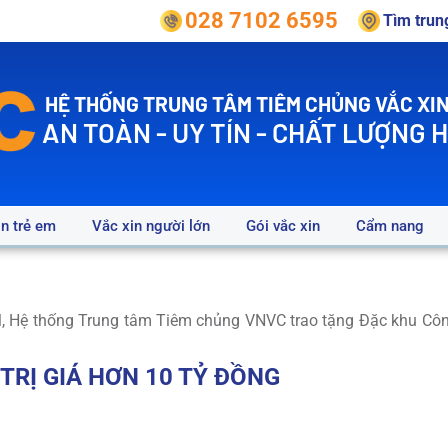
028 7102 6595
Tìm tru
HỆ THỐNG TRUNG TÂM TIÊM CHỦNG VẮC XIN
AN TOÀN - UY TÍN - CHẤT LƯỢNG 
in trẻ em
Vắc xin người lớn
Gói vắc xin
Cẩm nang
Hệ thống Trung tâm Tiêm chủng VNVC trao tặng Đặc khu Côn Đảo
 TRỊ GIÁ HƠN
10 TỶ ĐỒNG
DÂN CÔN ĐẢO TRONG
3 NĂM
LIÊN TIẾP