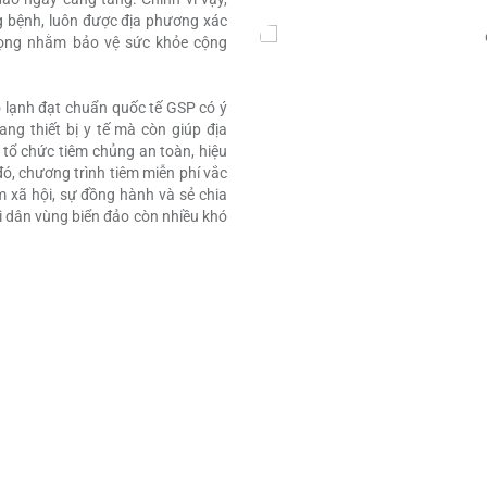
ng bệnh, luôn được địa phương xác
rọng nhằm bảo vệ sức khỏe cộng
o lạnh đạt chuẩn quốc tế GSP có ý
rang thiết bị y tế mà còn giúp địa
 tổ chức tiêm chủng an toàn, hiệu
ó, chương trình tiêm miễn phí vắc
m xã hội, sự đồng hành và sẻ chia
i dân vùng biển đảo còn nhiều khó
ô điện
 VỤ HOẠT ĐỘNG TRIỂN LÃM
viên cùng hệ sinh thái y tế, chăm sóc sức khỏe với VNVC – cũng 