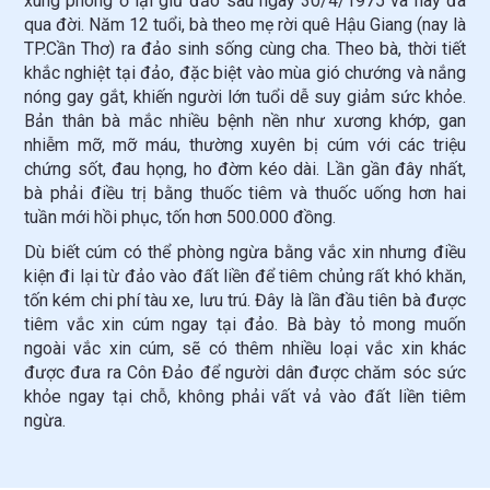
xung phong ở lại giữ đảo sau ngày 30/4/1975 và nay đã
qua đời. Năm 12 tuổi, bà theo mẹ rời quê Hậu Giang (nay là
TP.Cần Thơ) ra đảo sinh sống cùng cha. Theo bà, thời tiết
khắc nghiệt tại đảo, đặc biệt vào mùa gió chướng và nắng
nóng gay gắt, khiến người lớn tuổi dễ suy giảm sức khỏe.
Bản thân bà mắc nhiều bệnh nền như xương khớp, gan
nhiễm mỡ, mỡ máu, thường xuyên bị cúm với các triệu
chứng sốt, đau họng, ho đờm kéo dài. Lần gần đây nhất,
bà phải điều trị bằng thuốc tiêm và thuốc uống hơn hai
tuần mới hồi phục, tốn hơn 500.000 đồng.
Dù biết cúm có thể phòng ngừa bằng vắc xin nhưng điều
kiện đi lại từ đảo vào đất liền để tiêm chủng rất khó khăn,
tốn kém chi phí tàu xe, lưu trú. Đây là lần đầu tiên bà được
tiêm vắc xin cúm ngay tại đảo. Bà bày tỏ mong muốn
ngoài vắc xin cúm, sẽ có thêm nhiều loại vắc xin khác
được đưa ra Côn Đảo để người dân được chăm sóc sức
khỏe ngay tại chỗ, không phải vất vả vào đất liền tiêm
ngừa.