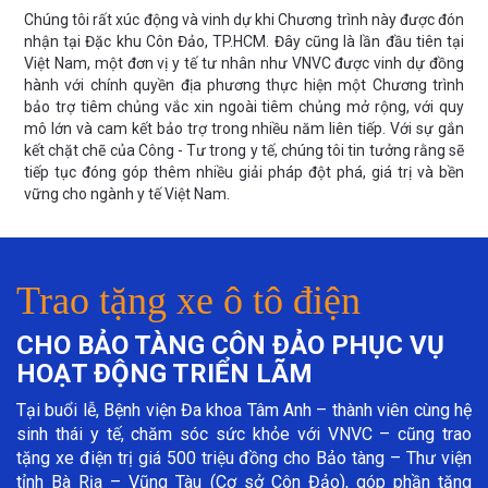
Chúng tôi rất xúc động và vinh dự khi Chương trình này được đón
nhận tại Đặc khu Côn Đảo, TP.HCM. Đây cũng là lần đầu tiên tại
Việt Nam, một đơn vị y tế tư nhân như VNVC được vinh dự đồng
hành với chính quyền địa phương thực hiện một Chương trình
bảo trợ tiêm chủng vắc xin ngoài tiêm chủng mở rộng, với quy
mô lớn và cam kết bảo trợ trong nhiều năm liên tiếp. Với sự gắn
kết chặt chẽ của Công - Tư trong y tế, chúng tôi tin tưởng rằng sẽ
tiếp tục đóng góp thêm nhiều giải pháp đột phá, giá trị và bền
vững cho ngành y tế Việt Nam.
Trao tặng xe ô tô điện
CHO BẢO TÀNG CÔN ĐẢO PHỤC VỤ
HOẠT ĐỘNG TRIỂN LÃM
Tại buổi lễ, Bệnh viện Đa khoa Tâm Anh – thành viên cùng hệ
sinh thái y tế, chăm sóc sức khỏe với VNVC – cũng trao
tặng xe điện trị giá 500 triệu đồng cho Bảo tàng – Thư viện
tỉnh Bà Rịa – Vũng Tàu (Cơ sở Côn Đảo), góp phần tăng