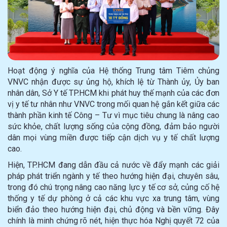
Hoạt động ý nghĩa của Hệ thống Trung tâm Tiêm chủng
VNVC nhận được sự ủng hộ, khích lệ từ Thành ủy, Ủy ban
nhân dân, Sở Y tế TP.HCM khi phát huy thế mạnh của các đơn
vị y tế tư nhân như VNVC trong mối quan hệ gắn kết giữa các
thành phần kinh tế Công – Tư vì mục tiêu chung là nâng cao
sức khỏe, chất lượng sống của cộng đồng, đảm bảo người
dân mọi vùng miền được tiếp cận dịch vụ y tế chất lượng
cao.
Hiện, TP.HCM đang dẫn đầu cả nước về đẩy mạnh các giải
pháp phát triển ngành y tế theo hướng hiện đại, chuyên sâu,
trong đó chú trọng nâng cao năng lực y tế cơ sở, củng cố hệ
thống y tế dự phòng ở cả các khu vực xa trung tâm, vùng
biển đảo theo hướng hiện đại, chủ động và bền vững. Đây
chính là minh chứng rõ nét, hiện thực hóa Nghị quyết 72 của