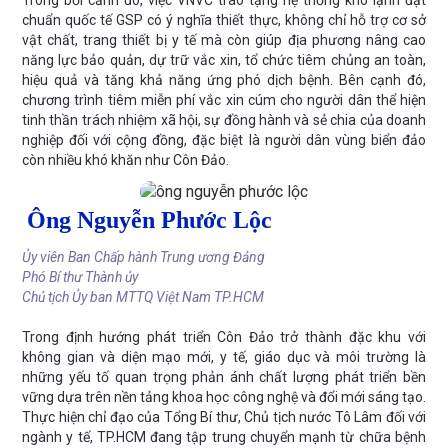
Trong bối cảnh đó, việc VNVC trao tặng hệ thống kho lạnh đạt
chuẩn quốc tế GSP có ý nghĩa thiết thực, không chỉ hỗ trợ cơ sở
vật chất, trang thiết bị y tế mà còn giúp địa phương nâng cao
năng lực bảo quản, dự trữ vắc xin, tổ chức tiêm chủng an toàn,
hiệu quả và tăng khả năng ứng phó dịch bệnh. Bên cạnh đó,
chương trình tiêm miễn phí vắc xin cúm cho người dân thể hiện
tinh thần trách nhiệm xã hội, sự đồng hành và sẻ chia của doanh
nghiệp đối với cộng đồng, đặc biệt là người dân vùng biển đảo
còn nhiều khó khăn như Côn Đảo.
Ông Nguyễn Phước Lộc
Ủy viên Ban Chấp hành Trung ương Đảng
Phó Bí thư Thành ủy
Chủ tịch Ủy ban MTTQ Việt Nam TP.HCM
Trong định hướng phát triển Côn Đảo trở thành đặc khu với
không gian và diện mạo mới, y tế, giáo dục và môi trường là
những yếu tố quan trọng phản ánh chất lượng phát triển bền
vững dựa trên nền tảng khoa học công nghệ và đổi mới sáng tạo.
Thực hiện chỉ đạo của Tổng Bí thư, Chủ tịch nước Tô Lâm đối với
ngành y tế, TP.HCM đang tập trung chuyển mạnh từ chữa bệnh