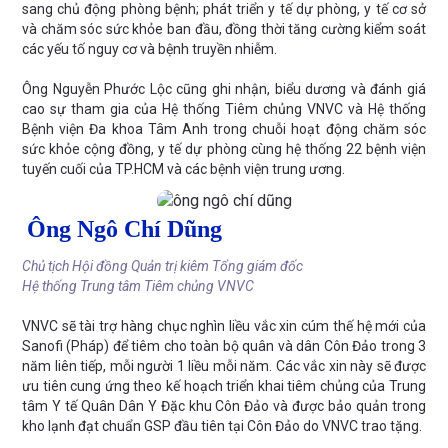
sang chủ động phòng bệnh; phát triển y tế dự phòng, y tế cơ sở
và chăm sóc sức khỏe ban đầu, đồng thời tăng cường kiểm soát
các yếu tố nguy cơ và bệnh truyền nhiễm.
Ông Nguyễn Phước Lộc cũng ghi nhận, biểu dương và đánh giá
cao sự tham gia của Hệ thống Tiêm chủng VNVC và Hệ thống
Bệnh viện Đa khoa Tâm Anh trong chuỗi hoạt động chăm sóc
sức khỏe cộng đồng, y tế dự phòng cùng hệ thống 22 bệnh viện
tuyến cuối của TP.HCM và các bệnh viện trung ương.
Ông Ngô Chí Dũng
Chủ tịch Hội đồng Quản trị kiêm Tổng giám đốc
Hệ thống Trung tâm Tiêm chủng VNVC
VNVC sẽ tài trợ hàng chục nghìn liều vắc xin cúm thế hệ mới của
Sanofi (Pháp) để tiêm cho toàn bộ quân và dân Côn Đảo trong 3
năm liên tiếp, mỗi người 1 liều mỗi năm. Các vắc xin này sẽ được
ưu tiên cung ứng theo kế hoạch triển khai tiêm chủng của Trung
tâm Y tế Quân Dân Y Đặc khu Côn Đảo và được bảo quản trong
kho lạnh đạt chuẩn GSP đầu tiên tại Côn Đảo do VNVC trao tặng.