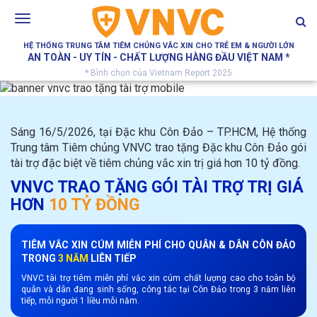
Toggle
navigation
HỆ THỐNG TRUNG TÂM TIÊM CHỦNG VẮC XIN CHO TRẺ EM & NGƯỜI LỚN
AN TOÀN - UY TÍN - CHẤT LƯỢNG HÀNG ĐẦU VIỆT NAM *
* Bình chọn của Vietnam Report 2025
Sáng 16/5/2026, tại Đặc khu Côn Đảo – TP.HCM, Hệ thống
Trung tâm Tiêm chủng VNVC trao tặng Đặc khu Côn Đảo gói
tài trợ đặc biệt về tiêm chủng vắc xin trị giá hơn 10 tỷ đồng.
VNVC TRAO TẶNG GÓI TÀI TRỢ TRỊ GIÁ
HƠN
10 TỶ ĐỒNG
TIÊM VẮC XIN CÚM MIỄN PHÍ CHO QUÂN & DÂN CÔN ĐẢO
TRONG
3 NĂM
LIÊN TIẾP
VNVC tài trợ tiêm miễn phí vắc xin cúm chất lượng cao cho toàn bộ
quân và dân đang sinh sống, công tác tại Côn Đảo trong 3 năm liên
tiếp, mỗi người 1 liều mỗi năm.