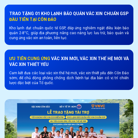
TRAO TẶNG 01 KHO LẠNH BẢO QUẢN VẮC XIN CHUẨN GSP
ĐẦU TIÊN TẠI CÔN ĐẢO
Kho lạnh đạt chuẩn quốc tế GSP, đáp ứng nghiêm ngặt điều kiện bảo
quản 2-8°C, giúp địa phương nâng cao năng lực lưu trữ, bảo quản và
cung ứng vắc xin an toàn, liên tục.
ƯU TIÊN CUNG ỨNG
VẮC XIN MỚI, VẮC XIN THẾ HỆ MỚI VÀ
VẮC XIN THIẾT YẾU
Cam kết đưa các loại vắc xin thế hệ mới, vắc xin thiết yếu đến Côn Đảo
sớm; để chủ động phòng chống dịch bệnh tại địa bàn có vị trí chiến
lược đặc biệt của Tổ quốc.