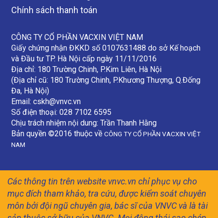
Chính sách thanh toán
CÔNG TY CỔ PHẦN VACXIN VIỆT NAM
Giấy chứng nhận ĐKKD số 0107631488 do sở Kế hoạch
và Đầu tư TP. Hà Nội cấp ngày 11/11/2016
Địa chỉ: 180 Trường Chinh, P.Kim Liên, Hà Nội
(Địa chỉ cũ: 180 Trường Chinh, P.Khương Thượng, Q.Đống
Đa, Hà Nội)
Email:
cskh@vnvc.vn
Số điện thoại: 028 7102 6595
Chịu trách nhiệm nội dung: Trần Thanh Hằng
Bản quyền ©2016 thuộc về
CÔNG TY CỔ PHẦN VACXIN VIỆT
NAM
Các thông tin trên website vnvc.vn chỉ phục vụ cho
mục đích tham khảo, tra cứu, được kiểm soát chuyên
môn bởi đội ngũ chuyên gia, bác sĩ của VNVC và là tài
sản thuộc sở hữu của VNVC. Mọi động thái sao chép