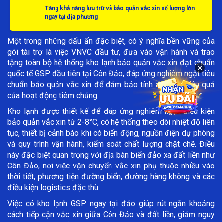
Tăng khả năng lưu trữ và bảo quản vắc xin số lượng lớn
ngay tại địa phương
Một trong những dấu ấn đặc biệt, có ý nghĩa bền vững của
gói tài trợ là việc VNVC đầu tư, đưa vào vận hành và trao
tặng toàn bộ hệ thống kho lạnh bảo quản vắc xin đạt chuẩn
×
quốc tế GSP đầu tiên tại Côn Đảo, đáp ứng nghiêm ngặt tiêu
chuẩn bảo quản vắc xin để đảm bảo tính an toàn, hiệu quả
của hoạt động tiêm chủng.
Kho lạnh được thiết kế để đáp ứng nghiêm ngặt điều kiện
bảo quản vắc xin từ 2-8°C, có hệ thống theo dõi nhiệt độ liên
tục, thiết bị cảnh báo khi có biến động, nguồn điện dự phòng
và quy trình vận hành, kiểm soát chất lượng chặt chẽ. Điều
này đặc biệt quan trọng với địa bàn biển đảo xa đất liền như
Côn Đảo, nơi việc vận chuyển vắc xin phụ thuộc nhiều vào
thời tiết, phương tiện đường biển, đường hàng không và các
điều kiện logistics đặc thù.
Việc có kho lạnh GSP ngay tại đảo giúp rút ngắn khoảng
cách tiếp cận vắc xin giữa Côn Đảo và đất liền, giảm nguy