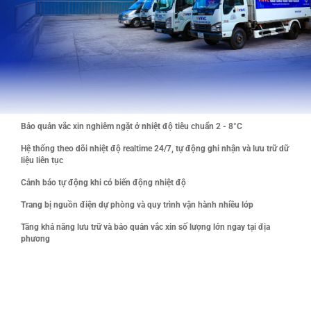
Bảo quản vắc xin nghiêm ngặt ở nhiệt độ tiêu chuẩn 2 - 8°C
Hệ thống theo dõi nhiệt độ realtime 24/7, tự động ghi nhận và lưu trữ dữ
liệu liên tục
Cảnh báo tự động khi có biến động nhiệt độ
Trang bị nguồn điện dự phòng và quy trình vận hành nhiều lớp
Tăng khả năng lưu trữ và bảo quản vắc xin số lượng lớn ngay tại địa
phương
Một trong những dấu ấn đặc biệt, có ý nghĩa bền vững của
gói tài trợ là việc VNVC đầu tư, đưa vào vận hành và trao
tặng toàn bộ hệ thống kho lạnh bảo quản vắc xin đạt