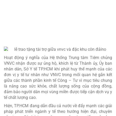
ƯU TIÊN CUNG ỨNG
VẮC XIN MỚI, VẮC XIN THẾ HỆ
MỚI VÀ VẮC XIN THIẾT YẾU
Cam kết đưa các loại vắc xin thế hệ mới, vắc xin thiết yếu đến Côn Đảo
sớm; để chủ động phòng chống dịch bệnh tại địa bàn có vị trí chiến
lược đặc biệt của Tổ quốc.
Hoạt động ý nghĩa của Hệ thống Trung tâm Tiêm chủng
VNVC nhận được sự ủng hộ, khích lệ từ Thành ủy, Ủy ban
nhân dân, Sở Y tế TP.HCM khi phát huy thế mạnh của các
đơn vị y tế tư nhân như VNVC trong mối quan hệ gắn kết
giữa các thành phần kinh tế Công – Tư vì mục tiêu chung
là nâng cao sức khỏe, chất lượng sống của cộng đồng,
đảm bảo người dân mọi vùng miền được tiếp cận dịch vụ y
tế chất lượng cao.
Hiện, TP.HCM đang dẫn đầu cả nước về đẩy mạnh các giải
pháp phát triển ngành y tế theo hướng hiện đại, chuyên