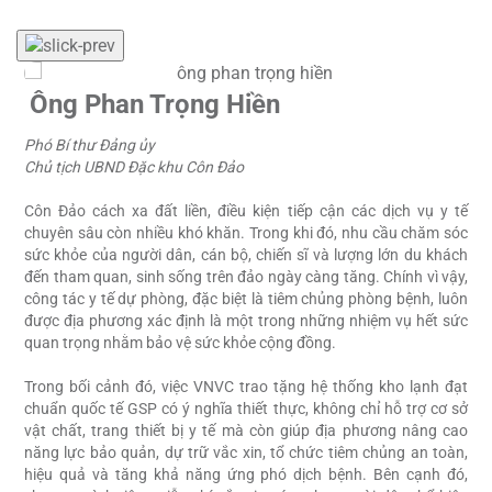
Ông Phan Trọng Hiền
Phó Bí thư Đảng ủy
Ủ
Chủ tịch UBND Đặc khu Côn Đảo
P
C
ủa
Côn Đảo cách xa đất liền, điều kiện tiếp cận các dịch vụ y tế
 3
chuyên sâu còn nhiều khó khăn. Trong khi đó, nhu cầu chăm sóc
T
ợc
sức khỏe của người dân, cán bộ, chiến sĩ và lượng lớn du khách
k
ng
đến tham quan, sinh sống trên đảo ngày càng tăng. Chính vì vậy,
n
ng
công tác y tế dự phòng, đặc biệt là tiêm chủng phòng bệnh, luôn
v
.
được địa phương xác định là một trong những nhiệm vụ hết sức
T
quan trọng nhằm bảo vệ sức khỏe cộng đồng.
n
ón
s
ại
Trong bối cảnh đó, việc VNVC trao tặng hệ thống kho lạnh đạt
v
ng
chuẩn quốc tế GSP có ý nghĩa thiết thực, không chỉ hỗ trợ cơ sở
c
nh
vật chất, trang thiết bị y tế mà còn giúp địa phương nâng cao
mô
năng lực bảo quản, dự trữ vắc xin, tổ chức tiêm chủng an toàn,
Ô
ết
hiệu quả và tăng khả năng ứng phó dịch bệnh. Bên cạnh đó,
c