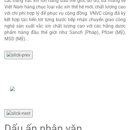
các hãng vắc xin lớn hàng đầu thế giới, do đó, đã mang về
Việt Nam hàng chục loại vắc xin thế hệ mới, chất lượng cao
với chi phí hợp lý để phục vụ cộng đồng. VNVC cũng đã ký
kết hợp tác tiến tới từng bước tiếp nhận chuyển giao công
nghệ sản xuất vắc xin chất lượng cao với các hãng dược
phẩm hàng đầu thế giới như Sanofi (Pháp), Pfizer (Mỹ),
MSD (Mỹ)...
VNVC hỗ trợ tài chính, cung ứng thuốc, vật tư y tế,
sách vở, dụng cụ học tập, máy phát điện và chung
tay xây dựng nhà tái định cư cho người dân vùng
bão lũ.
Dấu ấn nhân văn