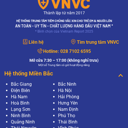
Thành lập từ năm 2017
HỆ THỐNG TRUNG TÂM TIÊM CHỦNG VẮC XIN CHO TRẺ EM & NGƯỜI LỚN
AN TOÀN - UY TÍN - CHẤT LƯỢNG HÀNG ĐẦU VIỆT NAM *
* Bình chọn của Vietnam Report 2025
Liên hệ
Tìm trung tâm VNVC
Hotline:
028 7102 6595
Mở cửa 7:30 – 17:00 (không nghỉ trưa)
Một số Trung tâm có giờ hoạt động riêng
Hệ thống Miền Bắc
Bắc Giang
Bắc Ninh
Điện Biên
Hà Nội
Hà Nam
Hải Phòng
Hoà Bình
Hưng Yên
Lạng Sơn
Nam Định
Ninh Bình
Phú Thọ
Quảng Ninh
Thái Bình