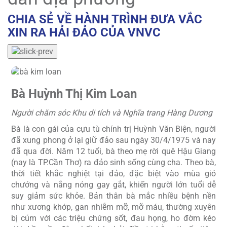
CHIA SẺ VỀ HÀNH TRÌNH ĐƯA VẮC
XIN RA HẢI ĐẢO CỦA VNVC
Vợ chồng Ông Nguyễn Xuân Viên và
Bà Nguyễn Thị Tư
g
N
ời
B
Ông Viên là cựu tù chính trị duy nhất còn sống tại Côn
ay
đ
Đảo, bà Nguyễn Thị Tư theo chồng ra Côn Đảo sinh sống
ng
đ
từ năm 1978. Bản thân bà Tư cũng có cha và hai anh trai
à,
(
là liệt sĩ, hy sinh trong kháng chiến chống Mỹ. Ông Viên
ió
t
bị suy thận, suy tim, thiếu máu, sức khỏe suy kiệt, một
dễ
c
phần do ảnh hưởng từ đòn roi tra tấn, có lần phải vào
n
đất liền chữa trị tốn hàng trăm triệu đồng tưởng không
n
qua khỏi.
éo
b
Hôm nay, được sống trong hòa bình, chứng kiến Côn Đảo