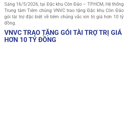
Sáng 16/5/2026, tại Đặc khu Côn Đảo – TP.HCM, Hệ thống
Trung tâm Tiêm chủng VNVC trao tặng Đặc khu Côn Đảo
gói tài trợ đặc biệt về tiêm chủng vắc xin trị giá hơn 10 tỷ
đồng.
VNVC TRAO TẶNG GÓI TÀI TRỢ TRỊ GIÁ
HƠN
10 TỶ ĐỒNG
TIÊM VẮC XIN CÚM MIỄN PHÍ CHO QUÂN & DÂN CÔN
ĐẢO TRONG
3 NĂM
LIÊN TIẾP
VNVC tài trợ tiêm miễn phí vắc xin cúm chất lượng cao cho toàn bộ
quân và dân đang sinh sống, công tác tại Côn Đảo trong 3 năm liên
tiếp, mỗi người 1 liều mỗi năm.
TRAO TẶNG 01 KHO LẠNH BẢO QUẢN VẮC XIN
CHUẨN GSP
ĐẦU TIÊN TẠI CÔN ĐẢO
Kho lạnh đạt chuẩn quốc tế GSP, đáp ứng nghiêm ngặt điều kiện bảo
quản 2-8°C, giúp địa phương nâng cao năng lực lưu trữ, bảo quản và
cung ứng vắc xin an toàn, liên tục.