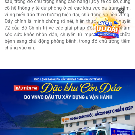
sâu, trong đó chú trọng nâng cao năng lực y tế cơ sở, củng
cố hệ thống y tế dự phòng ở cả các khu vực xa trung tâm,
×
vùng biển đảo theo hướng hiện đại, chủ động và bền vững.
Đây chính là minh chứng rõ nét, hiện thực hóa Nghị quyết
72 của Bộ Chính trị về các giải pháp đột phá trong chăm
sóc sức khỏe nhân dân, chuyển từ mục tiêu khám chữa
bệnh sang chủ động phòng bệnh, trong đó chú trọng tiêm
chủng vắc xin.