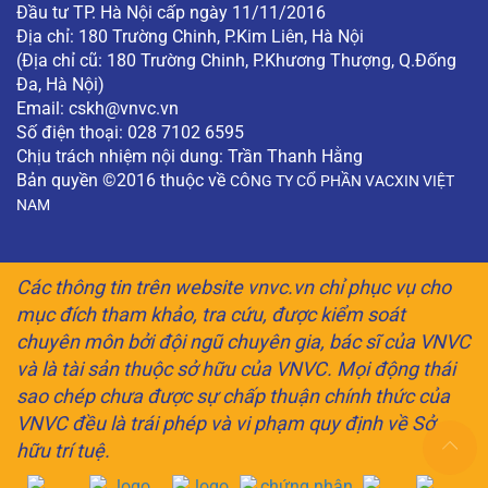
Đầu tư TP. Hà Nội cấp ngày 11/11/2016
Địa chỉ: 180 Trường Chinh, P.Kim Liên, Hà Nội
(Địa chỉ cũ: 180 Trường Chinh, P.Khương Thượng, Q.Đống
Đa, Hà Nội)
Email:
cskh@vnvc.vn
Số điện thoại: 028 7102 6595
Chịu trách nhiệm nội dung: Trần Thanh Hằng
Bản quyền ©2016 thuộc về
CÔNG TY CỔ PHẦN VACXIN VIỆT
NAM
Các thông tin trên website vnvc.vn chỉ phục vụ cho
mục đích tham khảo, tra cứu, được kiểm soát
chuyên môn bởi đội ngũ chuyên gia, bác sĩ của VNVC
và là tài sản thuộc sở hữu của VNVC. Mọi động thái
sao chép chưa được sự chấp thuận chính thức của
VNVC đều là trái phép và vi phạm quy định về Sở
hữu trí tuệ.