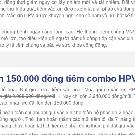
 đồng thời giảm nguy cơ lây nhiễm mới và tái nhiễm. Đối vớ
g thư hiệu quả, tiêm vắc xin được xem là giải pháp chủ độn
ình. Vắc xin HPV được khuyến nghị cho cả nam và nữ, bất kể tì
 phòng bệnh ngày càng tăng cao, Hệ thống Tiêm chủng VNVC
 mô lớn, tạo điều kiện để người dân dễ dàng tiếp cận vắc xin
ao tỷ lệ tiêm chủng và bảo vệ sức khỏe cộng đồng.
ến 150.000 đồng tiêm combo HP
ẻ hoặc Đặt giữ trước tiêm sau hoặc Mua gói có vắc xin HP
 giá: 2.998.000 đồng/mũi
→ Nay chỉ còn 2.948.000 đồng/mũi. 
cáo, nhận ưu đãi lên đến 150.000 đồng.
 hoàn toàn chi phí đặt giữ vắc xin cho toàn bộ phác đồ 2 hoặc 3
từng người. Thời hạn hoàn thành các mũi tiêm tối đa 7 tháng t
hàng chưa hoàn tất lịch tiêm sẽ phải đóng thêm phí đặt giữ vắc 