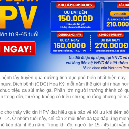
bệnh lây truyền qua đường tình dục phổ biến nhất hiện nay.
ngừa Dịch bệnh (CDC) Hoa Kỳ, mỗi năm thế giới ghi nhận hơn
hục triệu ca sùi mào gà. Phần lớn người trưởng thành có qu
ần trong đời, thường không có triệu chứng rõ ràng nhưng tiềm 
 cho thấy vắc xin HPV đạt hiệu quả bảo vệ tối ưu khi tiêm sớm
i 9 - 14. Ở nhóm tuổi này, chỉ cần 2 mũi tiêm đã tạo đáp ứng mi
hể kéo dài nhiều năm. Trong khi đó, người từ 15 - 45 tuổi vẫn