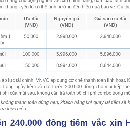
ch hàng chủ động nguồn vắc xin chính hãng, đảm bảo tiêm đún
êm chủng - yếu tố có thể ảnh hưởng đến hiệu quả bảo vệ. Cụ thể
 mũi
Ưu đãi
Nguyên giá
Giá sau ưu đãi
(VNĐ)
(VNĐ)
(VNĐ)
tiêm 1
50.000
2.998.000
2.948.000
ũi
mũi
100.000
5.996.000
5.896.000
mũi
150.000
8.994.000
8.844.000
áp lực tài chính, VNVC áp dụng cơ chế thanh toán linh hoạt. 
ên trong ngày tiêm và đặt trước 200.000 đồng cho mũi tiếp th
i phí của mũi sau, không cần trả toàn bộ chi phí combo trong mộ
 không thanh toán đúng hẹn, khách hàng khi quay lại tiêm s
hưa thực hiện.
ến 240.000 đồng tiêm vắc xin