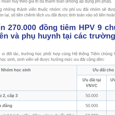
hoàn huỷ theo giá trị đã thanh toán (không áp dụng phí phạt).
g những thành viên thuộc nhóm: chi phí ưu đãi nhóm sẽ được
n lại, số tiền chênh lệch ưu đãi được tính toán vào số tiền hoà
ến 270.000 đồng tiêm HPV 9 c
iên và phụ huynh tại các trường
 vị đối tác, trường học phối hợp cùng Hệ thống Tiêm chủng
, học sinh, sinh viên sẽ được hưởng mức ưu đãi cộng dồn:
Nhóm học sinh
Ưu đãi cho
Ưu đãi tại
Ưu
VNVC
p 2, cấp 3
50.000
ao đẳng
50.000