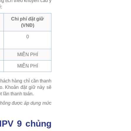
g lịch theo khuyến cáo y
:
Chi phí đặt giữ
(VNĐ)
0
MIỄN PHÍ
MIỄN PHÍ
Khách hàng chỉ cần thanh
eo. Khoản đặt giữ này sẽ
t lần thanh toán.
ẽ không được áp dụng mức
 HPV 9 chủng