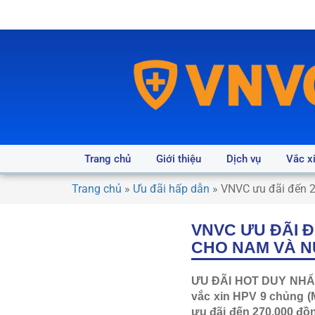
Trang chủ
Giới thiệu
Dịch vụ
Vắc x
Trang chủ
»
Ưu đãi hấp dẫn
»
VNVC ưu đãi đến 2
VNVC ƯU ĐÃI Đ
CHO NAM VÀ NỮ
ƯU ĐÃI HOT DUY NHẤT 
vắc xin HPV 9 chủng (M
ưu đãi đến 270.000 đồn