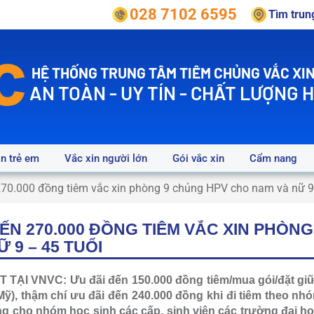
028 7102 6595
Tìm tru
HỆ THỐNG TRUNG TÂM TIÊM CHỦNG VẮC XIN
AN TOÀN - UY TÍN - CHẤT LƯỢNG 
in trẻ em
Vắc xin người lớn
Gói vắc xin
Cẩm nang
70.000 đồng tiêm vắc xin phòng 9 chủng HPV cho nam và nữ 9 
ẾN 270.000 ĐỒNG TIÊM VẮC XIN PHÒN
 9 – 45 TUỔI
TẠI VNVC: Ưu đãi đến 150.000 đồng tiêm/mua gói/đặt giữ
ỹ), thậm chí ưu đãi đến 240.000 đồng khi đi tiêm theo nhóm
g cho nhóm học sinh các cấp, sinh viên các trường đại họ