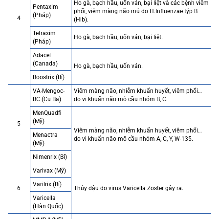
Ho gà, bạch hầu, uốn ván, bại liệt và các bệnh viêm
Pentaxim
phổi, viêm màng não mủ do H.Influenzae týp B
(Pháp)
4
(Hib).
Tetraxim
Ho gà, bạch hầu, uốn ván, bại liệt.
(Pháp)
Adacel
(Canada)
Ho gà, bạch hầu, uốn ván.
Boostrix (Bỉ)
VA-Mengoc-
Viêm màng não, nhiễm khuẩn huyết, viêm phổi…
BC (Cu Ba)
do vi khuẩn não mô cầu nhóm B, C.
MenQuadfi
(Mỹ)
5
Viêm màng não, nhiễm khuẩn huyết, viêm phổi…
Menactra
do vi khuẩn não mô cầu nhóm A, C, Y, W-135.
(Mỹ)
Nimenrix (Bỉ)
Varivax (Mỹ)
Varilrix (Bỉ)
6
Thủy đậu do virus Varicella Zoster gây ra.
Varicella
(Hàn Quốc)