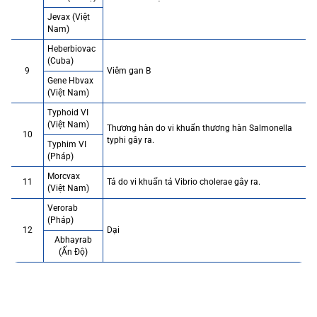
Jevax (Việt
Nam)
Heberbiovac
(Cuba)
9
Viêm gan B
Gene Hbvax
(Việt Nam)
Typhoid VI
(Việt Nam)
Thương hàn do vi khuẩn thương hàn Salmonella
10
typhi gây ra.
Typhim VI
(Pháp)
Morcvax
11
Tả do vi khuẩn tả Vibrio cholerae gây ra.
(Việt Nam)
Verorab
(Pháp)
12
Dại
Abhayrab
(Ấn Độ)
CÁC VẮC XIN KHUYẾN NGHỊ CHO NGƯỜI