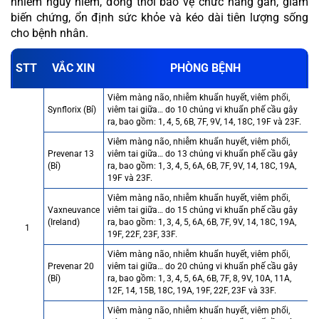
nhiễm nguy hiểm, đồng thời bảo vệ chức năng gan, giảm
biến chứng, ổn định sức khỏe và kéo dài tiên lượng sống
cho bệnh nhân.
STT
VẮC XIN
PHÒNG BỆNH
Viêm màng não, nhiễm khuẩn huyết, viêm phổi,
Synflorix (Bỉ)
viêm tai giữa… do 10 chủng vi khuẩn phế cầu gây
ra, bao gồm: 1, 4, 5, 6B, 7F, 9V, 14, 18C, 19F và 23F.
Viêm màng não, nhiễm khuẩn huyết, viêm phổi,
Prevenar 13
viêm tai giữa… do 13 chủng vi khuẩn phế cầu gây
(Bỉ)
ra, bao gồm: 1, 3, 4, 5, 6A, 6B, 7F, 9V, 14, 18C, 19A,
19F và 23F.
Viêm màng não, nhiễm khuẩn huyết, viêm phổi,
Vaxneuvance
viêm tai giữa… do 15 chủng vi khuẩn phế cầu gây
(Ireland)
ra, bao gồm: 1, 3, 4, 5, 6A, 6B, 7F, 9V, 14, 18C, 19A,
1
19F, 22F, 23F, 33F.
Viêm màng não, nhiễm khuẩn huyết, viêm phổi,
Prevenar 20
viêm tai giữa… do 20 chủng vi khuẩn phế cầu gây
(Bỉ)
ra, bao gồm: 1, 3, 4, 5, 6A, 6B, 7F, 8, 9V, 10A, 11A,
12F, 14, 15B, 18C, 19A, 19F, 22F, 23F và 33F.
Viêm màng não, nhiễm khuẩn huyết, viêm phổi,