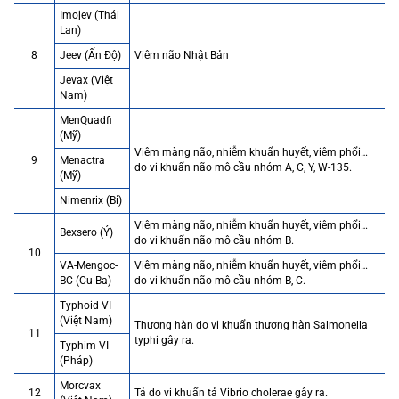
Imojev (Thái
Lan)
8
Jeev (Ấn Độ)
Viêm não Nhật Bản
Jevax (Việt
Nam)
MenQuadfi
(Mỹ)
Viêm màng não, nhiễm khuẩn huyết, viêm phổi…
9
Menactra
do vi khuẩn não mô cầu nhóm A, C, Y, W-135.
(Mỹ)
Nimenrix (Bỉ)
Viêm màng não, nhiễm khuẩn huyết, viêm phổi…
Bexsero (Ý)
do vi khuẩn não mô cầu nhóm B.
10
VA-Mengoc-
Viêm màng não, nhiễm khuẩn huyết, viêm phổi…
BC (Cu Ba)
do vi khuẩn não mô cầu nhóm B, C.
Typhoid VI
(Việt Nam)
Thương hàn do vi khuẩn thương hàn Salmonella
11
typhi gây ra.
Typhim VI
(Pháp)
Morcvax
12
Tả do vi khuẩn tả Vibrio cholerae gây ra.