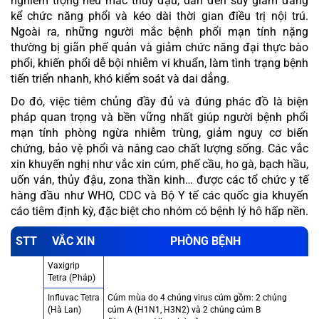
nghiêm trọng nếu mắc thủy đậu, dẫn đến suy giảm đáng
kể chức năng phổi và kéo dài thời gian điều trị nội trú.
Ngoài ra, những người mắc bệnh phổi mạn tính nặng
thường bị giãn phế quản và giảm chức năng đại thực bào
phổi, khiến phổi dễ bội nhiễm vi khuẩn, làm tình trạng bệnh
tiến triển nhanh, khó kiểm soát và dai dẳng.
Do đó, việc tiêm chủng đầy đủ và đúng phác đồ là biện
pháp quan trọng và bền vững nhất giúp người bệnh phổi
mạn tính phòng ngừa nhiễm trùng, giảm nguy cơ biến
chứng, bảo vệ phổi và nâng cao chất lượng sống. Các vắc
xin khuyến nghị như vắc xin cúm, phế cầu, ho gà, bạch hầu,
uốn ván, thủy đậu, zona thần kinh… được các tổ chức y tế
hàng đầu như WHO, CDC và Bộ Y tế các quốc gia khuyến
cáo tiêm định kỳ, đặc biệt cho nhóm có bệnh lý hô hấp nền.
STT
VẮC XIN
PHÒNG BỆNH
Vaxigrip
Tetra (Pháp)
Influvac Tetra
Cúm mùa do 4 chủng virus cúm gồm: 2 chủng
(Hà Lan)
cúm A (H1N1, H3N2) và 2 chủng cúm B