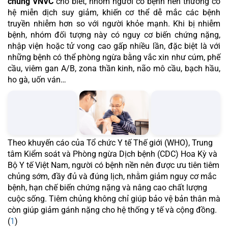
chủng VNVC
cho biết, nhóm người có bệnh nền thường có
hệ miễn dịch suy giảm, khiến cơ thể dễ mắc các bệnh
truyền nhiễm hơn so với người khỏe mạnh. Khi bị nhiễm
bệnh, nhóm đối tượng này có nguy cơ biến chứng nặng,
nhập viện hoặc tử vong cao gấp nhiều lần, đặc biệt là với
những bệnh có thể phòng ngừa bằng vắc xin như cúm, phế
cầu, viêm gan A/B, zona thần kinh, não mô cầu, bạch hầu,
ho gà, uốn ván…
Theo khuyến cáo của Tổ chức Y tế Thế giới (WHO), Trung
tâm Kiểm soát và Phòng ngừa Dịch bệnh (CDC) Hoa Kỳ và
Bộ Y tế Việt Nam, người có bệnh nền nên được ưu tiên tiêm
chủng sớm, đầy đủ và đúng lịch, nhằm giảm nguy cơ mắc
bệnh, hạn chế biến chứng nặng và nâng cao chất lượng
cuộc sống. Tiêm chủng không chỉ giúp bảo vệ bản thân mà
còn giúp giảm gánh nặng cho hệ thống y tế và cộng đồng.
(
1
)