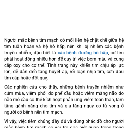
CÁC VẮC XIN KHUYẾN NGHỊ CHO NGƯỜI
BỆNH TIM MẠCH
Người mắc bệnh tim mạch có mối liên hệ chặt chẽ giữa hệ
tim tuần hoàn và hệ hô hấp, nên khi bị nhiễm các bệnh
truyền nhiễm, đặc biệt là
các bệnh đường hô hấp
, cơ tim
phải hoạt động nhiều hơn để duy trì việc bơm máu và cung
cấp oxy cho cơ thể. Tình trạng này khiến tim chịu áp lực
lớn, dễ dẫn đến tăng huyết áp, rối loạn nhịp tim, cơn đau
tim cấp hoặc đột quỵ.
Các nghiên cứu cho thấy, những bệnh truyền nhiễm như
cúm mùa, viêm phổi do phế cầu hoặc viêm màng não do
não mô cầu có thể kích hoạt phản ứng viêm toàn thân, làm
tăng gánh nặng cho tim và gia tăng nguy cơ tử vong ở
người có bệnh nền tim mạch.
Vì vậy, việc tiêm chủng đầy đủ và đúng phác đồ cho người
mắc bệnh tim mạch có vai trò đặc biệt quan trọng trong