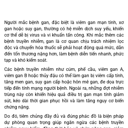
BỆNH GAN
Người mắc bệnh gan, đặc biệt là viêm gan mạn tính, xơ
gan hoặc suy gan, thường có hệ miễn dịch suy yếu, khiến
cơ thể dễ bị virus và vi khuẩn tấn công. Khi mắc thêm các
bệnh truyền nhiễm, gan là cơ quan chịu trách nhiệm lọc
độc và chuyển hóa thuốc sẽ phải hoạt động quá mức, dẫn
đến tổn thương nặng hơn, làm bệnh diễn tiến nhanh, phức
tạp và khó kiểm soát.
Các bệnh truyền nhiễm như cúm, phế cầu, viêm gan A,
viêm gan B hoặc thủy đậu có thể làm gan bị viêm cấp tính,
tăng men gan, suy gan cấp hoặc hôn mê gan, đe dọa trực
tiếp đến tính mạng người bệnh. Ngoài ra, những đợt nhiễm
trùng này còn khiến hiệu quả điều trị gan mạn tính giảm
sút, kéo dài thời gian phục hồi và làm tăng nguy cơ biến
chứng nặng.
Do đó, tiêm chủng đầy đủ và đúng phác đồ là biện pháp
dự phòng quan trọng giúp ngăn ngừa các bệnh truyền