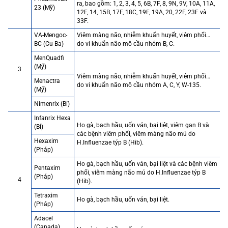
ra, bao gồm: 1, 2, 3, 4, 5, 6B, 7F, 8, 9N, 9V, 10A, 11A,
23 (Mỹ)
12F, 14, 15B, 17F, 18C, 19F, 19A, 20, 22F, 23F và
33F.
VA-Mengoc-
Viêm màng não, nhiễm khuẩn huyết, viêm phổi…
BC (Cu Ba)
do vi khuẩn não mô cầu nhóm B, C.
MenQuadfi
(Mỹ)
3
Viêm màng não, nhiễm khuẩn huyết, viêm phổi…
Menactra
do vi khuẩn não mô cầu nhóm A, C, Y, W-135.
(Mỹ)
Nimenrix (Bỉ)
Infanrix Hexa
Ho gà, bạch hầu, uốn ván, bại liệt, viêm gan B và
(Bỉ)
các bệnh viêm phổi, viêm màng não mủ do
Hexaxim
H.Influenzae týp B (Hib).
(Pháp)
Ho gà, bạch hầu, uốn ván, bại liệt và các bệnh viêm
Pentaxim
phổi, viêm màng não mủ do H.Influenzae týp B
(Pháp)
4
(Hib).
Tetraxim
Ho gà, bạch hầu, uốn ván, bại liệt.
(Pháp)
Adacel
(Canada)