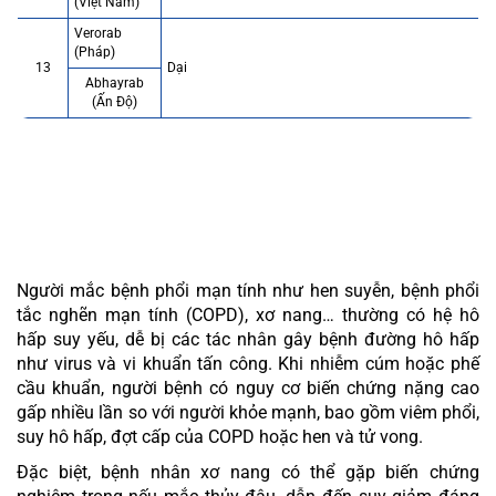
(Việt Nam)
Verorab
(Pháp)
13
Dại
Abhayrab
(Ấn Độ)
CÁC VẮC XIN KHUYẾN NGHỊ CHO NGƯỜI
BỆNH PHỔI MẠN TÍNH
Người mắc bệnh phổi mạn tính như hen suyễn, bệnh phổi
tắc nghẽn mạn tính (COPD), xơ nang… thường có hệ hô
hấp suy yếu, dễ bị các tác nhân gây bệnh đường hô hấp
như virus và vi khuẩn tấn công. Khi nhiễm cúm hoặc phế
cầu khuẩn, người bệnh có nguy cơ biến chứng nặng cao
gấp nhiều lần so với người khỏe mạnh, bao gồm viêm phổi,
suy hô hấp, đợt cấp của COPD hoặc hen và tử vong.
Đặc biệt, bệnh nhân xơ nang có thể gặp biến chứng