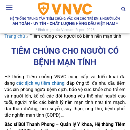
Toggle
navigation
HỆ THỐNG TRUNG TÂM TIÊM CHỦNG VẮC XIN CHO TRẺ EM & NGƯỜI LỚN
AN TOÀN - UY TÍN - CHẤT LƯỢNG HÀNG ĐẦU VIỆT NAM *
* Bình chọn của Vietnam Report 2025
Trang chủ
»
Tiêm chủng cho người có bệnh nền mạn tính
TIÊM CHỦNG CHO NGƯỜI CÓ
BỆNH MẠN TÍNH
Hệ thống Tiêm chủng VNVC cung cấp và triển khai đa
dạng
các dịch vụ tiêm chủng
, đáp ứng tối đa nhu cầu tiêm
vắc xin phòng ngừa bệnh dịch, bảo vệ sức khỏe cho trẻ em
và người lớn, kể cả các đối tượng yếu thế như người cao
tuổi, người mắc các bệnh lý nền mạn tính như tim mạch,
đái tháo đường, hen suyễn, suy thận, ung thư, bệnh phổi
tắc nghẽn mạn tính (COPD)…
Bác sĩ Bùi Thanh Phong – Quản lý Y khoa, Hệ thống Tiêm