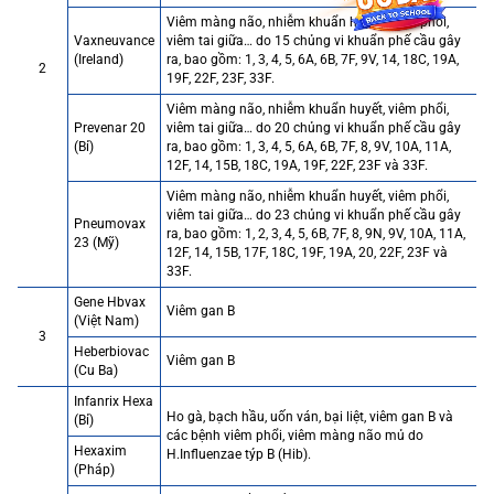
Viêm màng não, nhiễm khuẩn huyết, viêm phổi,
Vaxneuvance
viêm tai giữa… do 15 chủng vi khuẩn phế cầu gây
(Ireland)
ra, bao gồm: 1, 3, 4, 5, 6A, 6B, 7F, 9V, 14, 18C, 19A,
2
19F, 22F, 23F, 33F.
Viêm màng não, nhiễm khuẩn huyết, viêm phổi,
Prevenar 20
viêm tai giữa… do 20 chủng vi khuẩn phế cầu gây
(Bỉ)
ra, bao gồm: 1, 3, 4, 5, 6A, 6B, 7F, 8, 9V, 10A, 11A,
12F, 14, 15B, 18C, 19A, 19F, 22F, 23F và 33F.
Viêm màng não, nhiễm khuẩn huyết, viêm phổi,
viêm tai giữa… do 23 chủng vi khuẩn phế cầu gây
Pneumovax
ra, bao gồm: 1, 2, 3, 4, 5, 6B, 7F, 8, 9N, 9V, 10A, 11A,
23 (Mỹ)
12F, 14, 15B, 17F, 18C, 19F, 19A, 20, 22F, 23F và
33F.
Gene Hbvax
Viêm gan B
(Việt Nam)
3
Heberbiovac
Viêm gan B
(Cu Ba)
Infanrix Hexa
Ho gà, bạch hầu, uốn ván, bại liệt, viêm gan B và
(Bỉ)
các bệnh viêm phổi, viêm màng não mủ do
Hexaxim
H.Influenzae týp B (Hib).
(Pháp)