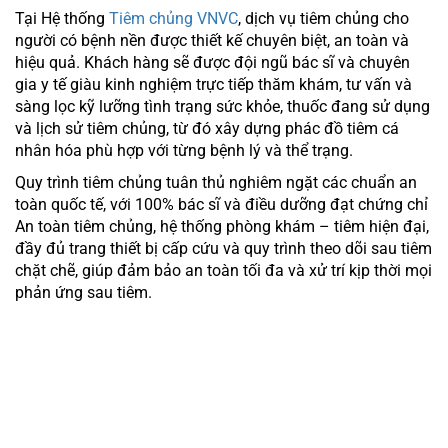
Tại Hệ thống
Tiêm chủng VNVC
, dịch vụ tiêm chủng cho
người có bệnh nền được thiết kế chuyên biệt, an toàn và
hiệu quả. Khách hàng sẽ được đội ngũ bác sĩ và chuyên
gia y tế giàu kinh nghiệm trực tiếp thăm khám, tư vấn và
sàng lọc kỹ lưỡng tình trạng sức khỏe, thuốc đang sử dụng
và lịch sử tiêm chủng, từ đó xây dựng phác đồ tiêm cá
nhân hóa phù hợp với từng bệnh lý và thể trạng.
Quy trình tiêm chủng tuân thủ nghiêm ngặt các chuẩn an
toàn quốc tế, với 100% bác sĩ và điều dưỡng đạt chứng chỉ
An toàn tiêm chủng, hệ thống phòng khám – tiêm hiện đại,
đầy đủ trang thiết bị cấp cứu và quy trình theo dõi sau tiêm
chặt chẽ, giúp đảm bảo an toàn tối đa và xử trí kịp thời mọi
phản ứng sau tiêm.
CÁC VẮC XIN KHUYẾN NGHỊ CHO NGƯỜI
BỆNH
TIỂU ĐƯỜNG HOẶC RỐI LOẠN NỘI
TIẾT