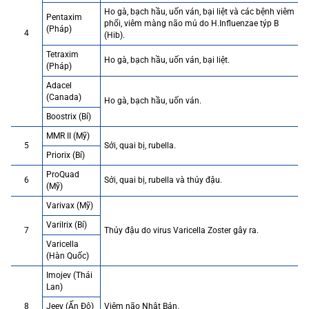
Ho gà, bạch hầu, uốn ván, bại liệt và các bệnh viêm
Pentaxim
phổi, viêm màng não mủ do H.Influenzae týp B
(Pháp)
4
(Hib).
Tetraxim
Ho gà, bạch hầu, uốn ván, bại liệt.
(Pháp)
Adacel
(Canada)
Ho gà, bạch hầu, uốn ván.
Boostrix (Bỉ)
MMR II (Mỹ)
5
Sởi, quai bị, rubella.
Priorix (Bỉ)
ProQuad
6
Sởi, quai bị, rubella và thủy đậu.
(Mỹ)
Varivax (Mỹ)
Varilrix (Bỉ)
7
Thủy đậu do virus Varicella Zoster gây ra.
Varicella
(Hàn Quốc)
Imojev (Thái
Lan)
8
Jeev (Ấn Độ)
Viêm não Nhật Bản.