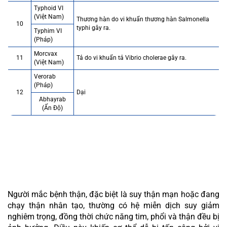
Typhoid VI
(Việt Nam)
Thương hàn do vi khuẩn thương hàn Salmonella
10
typhi gây ra.
Typhim VI
(Pháp)
Morcvax
11
Tả do vi khuẩn tả Vibrio cholerae gây ra.
(Việt Nam)
Verorab
(Pháp)
12
Dại
Abhayrab
(Ấn Độ)
CÁC VẮC XIN KHUYẾN NGHỊ CHO NGƯỜI
BỆNH THẬN
Người mắc bệnh thận, đặc biệt là suy thận mạn hoặc đang
chạy thận nhân tạo, thường có hệ miễn dịch suy giảm
nghiêm trọng, đồng thời chức năng tim, phổi và thận đều bị