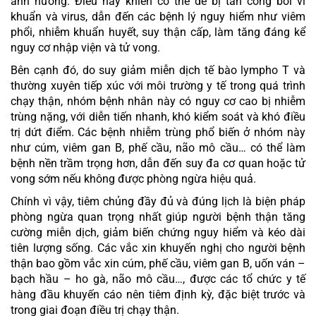
ảnh hưởng. Điều này khiến cơ thể dễ bị tấn công bởi vi
khuẩn và virus, dẫn đến các bệnh lý nguy hiểm như viêm
phổi, nhiễm khuẩn huyết, suy thận cấp, làm tăng đáng kể
nguy cơ nhập viện và tử vong.
Bên cạnh đó, do suy giảm miễn dịch tế bào lympho T và
thường xuyên tiếp xúc với môi trường y tế trong quá trình
chạy thận, nhóm bệnh nhân này có nguy cơ cao bị nhiễm
trùng nặng, với diễn tiến nhanh, khó kiểm soát và khó điều
trị dứt điểm. Các bệnh nhiễm trùng phổ biến ở nhóm này
như cúm, viêm gan B, phế cầu, não mô cầu… có thể làm
bệnh nền trầm trọng hơn, dẫn đến suy đa cơ quan hoặc tử
vong sớm nếu không được phòng ngừa hiệu quả.
Chính vì vậy, tiêm chủng đầy đủ và đúng lịch là biện pháp
phòng ngừa quan trọng nhất giúp người bệnh thận tăng
cường miễn dịch, giảm biến chứng nguy hiểm và kéo dài
tiên lượng sống. Các vắc xin khuyến nghị cho người bệnh
thận bao gồm vắc xin cúm, phế cầu, viêm gan B, uốn ván –
bạch hầu – ho gà, não mô cầu…, được các tổ chức y tế
hàng đầu khuyến cáo nên tiêm định kỳ, đặc biệt trước và
trong giai đoạn điều trị chạy thận.