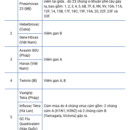
viêm tai giữa… do 23 chủng vi khuẩn phế cầu gây
Pneumovax
ra, bao gồm: 1, 2, 3, 4, 5, 6B, 7F, 8, 9N, 9V, 10A, 11A,
23 (Mỹ)
12F, 14, 15B, 17F, 18C, 19F, 19A, 20, 22F, 23F và
33F.
Heberbiovac
(Cuba)
2
Viêm gan B
Gene Hbvax
(Việt Nam)
Avaxim 80U
(Pháp)
3
Viêm gan A
Havax (Việt
Nam)
4
Twinrix (Bỉ)
Viêm gan A, B
Vaxigrip
Tetra (Pháp)
Influvac Tetra
Cúm mùa do 4 chủng virus cúm gồm: 2 chủng
(Hà Lan)
cúm A (H1N1, H3N2) và 2 chủng cúm B
(Yamagata, Victoria) gây ra.
5
GC Flu
Quadrivalent
(Hàn Quốc)