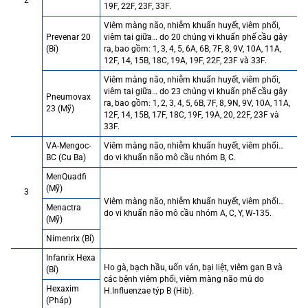
2
19F, 22F, 23F, 33F.
Viêm màng não, nhiễm khuẩn huyết, viêm phổi,
Prevenar 20
viêm tai giữa… do 20 chủng vi khuẩn phế cầu gây
(Bỉ)
ra, bao gồm: 1, 3, 4, 5, 6A, 6B, 7F, 8, 9V, 10A, 11A,
12F, 14, 15B, 18C, 19A, 19F, 22F, 23F và 33F.
Viêm màng não, nhiễm khuẩn huyết, viêm phổi,
viêm tai giữa… do 23 chủng vi khuẩn phế cầu gây
Pneumovax
ra, bao gồm: 1, 2, 3, 4, 5, 6B, 7F, 8, 9N, 9V, 10A, 11A,
23 (Mỹ)
12F, 14, 15B, 17F, 18C, 19F, 19A, 20, 22F, 23F và
33F.
VA-Mengoc-
Viêm màng não, nhiễm khuẩn huyết, viêm phổi…
BC (Cu Ba)
do vi khuẩn não mô cầu nhóm B, C.
MenQuadfi
(Mỹ)
3
Viêm màng não, nhiễm khuẩn huyết, viêm phổi…
Menactra
do vi khuẩn não mô cầu nhóm A, C, Y, W-135.
(Mỹ)
Nimenrix (Bỉ)
Infanrix Hexa
Ho gà, bạch hầu, uốn ván, bại liệt, viêm gan B và
(Bỉ)
các bệnh viêm phổi, viêm màng não mủ do
Hexaxim
H.Influenzae týp B (Hib).
(Pháp)