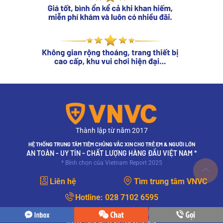
Thành lập từ năm 2017
HỆ THỐNG TRUNG TÂM TIÊM CHỦNG VẮC XIN CHO TRẺ EM & NGƯỜI LỚN
AN TOÀN - UY TÍN - CHẤT LƯỢNG HÀNG ĐẦU VIỆT NAM *
* Bình chọn của Vietnam Report 2025
Liên hệ
Tìm trung tâm VNVC
Hotline:
028 7102 6595
Mở cửa 7:30 – 17:00 (không nghỉ trưa)
Một số Trung tâm có giờ hoạt động riêng