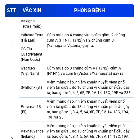
STT
VẮC XIN
PHÒNG BỆNH
Vaxigrip
Tetra (Pháp)
Influvac Tetra
Cúm mùa do 4 chủng virus cúm gồm: 2 chủng
(Hà Lan)
cúm A (H1N1, H3N2) và 2 chủng cúm B
(Yamagata, Victoria) gây ra.
1
GC Flu
Quadrivalent
(Hàn Quốc)
Ivacflu-S
Cúm mùa do 3 chủng cúm A (H3N2), cúm A
(Việt Nam)
(H1N1), và cúm B (Victoria/Yamagata) gây ra.
Viêm màng não, nhiễm khuẩn huyết, viêm phổi,
Synflorix (Bỉ)
viêm tai giữa… do 10 chủng vi khuẩn phế cầu gây
ra, bao gồm: 1, 4, 5, 6B, 7F, 9V, 14, 18C, 19F và 23F.
Viêm màng não, nhiễm khuẩn huyết, viêm phổi,
Prevenar 13
viêm tai giữa… do 13 chủng vi khuẩn phế cầu gây
(Bỉ)
ra, bao gồm: 1, 3, 4, 5, 6A, 6B, 7F, 9V, 14, 18C, 19A,
19F và 23F.
Viêm màng não, nhiễm khuẩn huyết, viêm phổi,
Vaxneuvance
viêm tai giữa… do 15 chủng vi khuẩn phế cầu gây
(Ireland)
ra, bao gồm: 1, 3, 4, 5, 6A, 6B, 7F, 9V, 14, 18C, 19A,