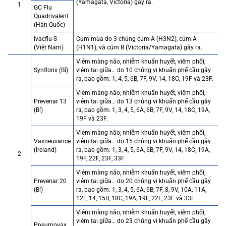
(Yamagata, Victoria) gây ra.
1
GC Flu
Quadrivalent
(Hàn Quốc)
Ivacflu-S
Cúm mùa do 3 chủng cúm A (H3N2), cúm A
(Việt Nam)
(H1N1), và cúm B (Victoria/Yamagata) gây ra.
Viêm màng não, nhiễm khuẩn huyết, viêm phổi,
Synflorix (Bỉ)
viêm tai giữa… do 10 chủng vi khuẩn phế cầu gây
ra, bao gồm: 1, 4, 5, 6B, 7F, 9V, 14, 18C, 19F và 23F.
Viêm màng não, nhiễm khuẩn huyết, viêm phổi,
Prevenar 13
viêm tai giữa… do 13 chủng vi khuẩn phế cầu gây
(Bỉ)
ra, bao gồm: 1, 3, 4, 5, 6A, 6B, 7F, 9V, 14, 18C, 19A,
19F và 23F.
Viêm màng não, nhiễm khuẩn huyết, viêm phổi,
Vaxneuvance
viêm tai giữa… do 15 chủng vi khuẩn phế cầu gây
(Ireland)
ra, bao gồm: 1, 3, 4, 5, 6A, 6B, 7F, 9V, 14, 18C, 19A,
2
19F, 22F, 23F, 33F.
Viêm màng não, nhiễm khuẩn huyết, viêm phổi,
Prevenar 20
viêm tai giữa… do 20 chủng vi khuẩn phế cầu gây
(Bỉ)
ra, bao gồm: 1, 3, 4, 5, 6A, 6B, 7F, 8, 9V, 10A, 11A,
12F, 14, 15B, 18C, 19A, 19F, 22F, 23F và 33F.
Viêm màng não, nhiễm khuẩn huyết, viêm phổi,
viêm tai giữa… do 23 chủng vi khuẩn phế cầu gây
Pneumovax