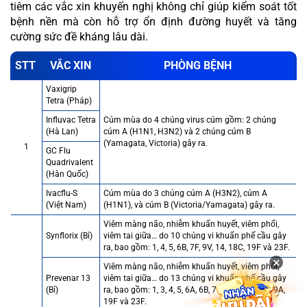
tiêm các vắc xin khuyến nghị không chỉ giúp kiểm soát tốt
bệnh nền mà còn hỗ trợ ổn định đường huyết và tăng
cường sức đề kháng lâu dài.
STT
VẮC XIN
PHÒNG BỆNH
Vaxigrip
Tetra (Pháp)
Influvac Tetra
Cúm mùa do 4 chủng virus cúm gồm: 2 chủng
(Hà Lan)
cúm A (H1N1, H3N2) và 2 chủng cúm B
(Yamagata, Victoria) gây ra.
1
GC Flu
Quadrivalent
(Hàn Quốc)
Ivacflu-S
Cúm mùa do 3 chủng cúm A (H3N2), cúm A
(Việt Nam)
(H1N1), và cúm B (Victoria/Yamagata) gây ra.
Viêm màng não, nhiễm khuẩn huyết, viêm phổi,
Synflorix (Bỉ)
viêm tai giữa… do 10 chủng vi khuẩn phế cầu gây
ra, bao gồm: 1, 4, 5, 6B, 7F, 9V, 14, 18C, 19F và 23F.
×
Viêm màng não, nhiễm khuẩn huyết, viêm phổi,
Prevenar 13
viêm tai giữa… do 13 chủng vi khuẩn phế cầu gây
(Bỉ)
ra, bao gồm: 1, 3, 4, 5, 6A, 6B, 7F, 9V, 14, 18C, 19A,
19F và 23F.