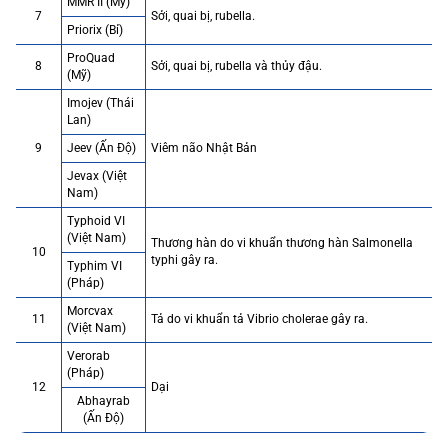
MMR II (Mỹ)
7
Sởi, quai bị, rubella.
Priorix (Bỉ)
ProQuad
8
Sởi, quai bị, rubella và thủy đậu.
(Mỹ)
Imojev (Thái
Lan)
9
Jeev (Ấn Độ)
Viêm não Nhật Bản
Jevax (Việt
Nam)
Typhoid VI
(Việt Nam)
Thương hàn do vi khuẩn thương hàn Salmonella
10
typhi gây ra.
Typhim VI
(Pháp)
Morcvax
11
Tả do vi khuẩn tả Vibrio cholerae gây ra.
(Việt Nam)
Verorab
(Pháp)
12
Dại
Abhayrab
(Ấn Độ)