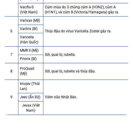
Ivacflu-S
Cúm mùa do 3 chủng cúm A (H3N2), cúm A
(Việt Nam)
(H1N1), và cúm B (Victoria/Yamagata) gây ra.
Varivax (Mỹ)
Varilrix (Bỉ)
6
Thủy đậu do virus Varicella Zoster gây ra.
Varicella
(Hàn Quốc)
MMR II (Mỹ)
7
Sởi, quai bị, rubella.
Priorix (Bỉ)
ProQuad
8
Sởi, quai bị, rubella và thủy đậu.
(Mỹ)
Imojev (Thái
Lan)
9
Jeev (Ấn Độ)
Viêm não Nhật Bản.
Jevax (Việt
Nam)