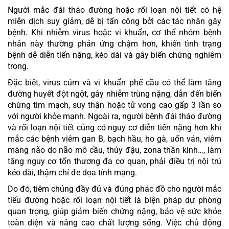
Người mắc đái tháo đường hoặc rối loạn nội tiết có hệ
miễn dịch suy giảm, dễ bị tấn công bởi các tác nhân gây
bệnh. Khi nhiễm virus hoặc vi khuẩn, cơ thể nhóm bệnh
nhân này thường phản ứng chậm hơn, khiến tình trạng
bệnh dễ diễn tiến nặng, kéo dài và gây biến chứng nghiêm
trọng.
Đặc biệt, virus cúm và vi khuẩn phế cầu có thể làm tăng
đường huyết đột ngột, gây nhiễm trùng nặng, dẫn đến biến
chứng tim mạch, suy thận hoặc tử vong cao gấp 3 lần so
với người khỏe mạnh. Ngoài ra, người bệnh đái tháo đường
và rối loạn nội tiết cũng có nguy cơ diễn tiến nặng hơn khi
mắc các bệnh viêm gan B, bạch hầu, ho gà, uốn ván, viêm
màng não do não mô cầu, thủy đậu, zona thần kinh…, làm
tăng nguy cơ tổn thương đa cơ quan, phải điều trị nội trú
kéo dài, thậm chí đe dọa tính mạng.
Do đó, tiêm chủng đầy đủ và đúng phác đồ cho người mắc
tiểu đường hoặc rối loạn nội tiết là biện pháp dự phòng
quan trọng, giúp giảm biến chứng nặng, bảo vệ sức khỏe
toàn diện và nâng cao chất lượng sống. Việc chủ động