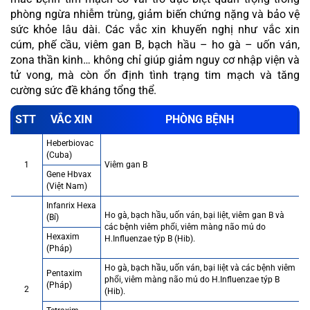
phòng ngừa nhiễm trùng, giảm biến chứng nặng và bảo vệ
sức khỏe lâu dài. Các vắc xin khuyến nghị như vắc xin
cúm, phế cầu, viêm gan B, bạch hầu – ho gà – uốn ván,
zona thần kinh… không chỉ giúp giảm nguy cơ nhập viện và
tử vong, mà còn ổn định tình trạng tim mạch và tăng
cường sức đề kháng tổng thể.
STT
VẮC XIN
PHÒNG BỆNH
Heberbiovac
(Cuba)
1
Viêm gan B
Gene Hbvax
(Việt Nam)
Infanrix Hexa
Ho gà, bạch hầu, uốn ván, bại liệt, viêm gan B và
(Bỉ)
các bệnh viêm phổi, viêm màng não mủ do
Hexaxim
H.Influenzae týp B (Hib).
(Pháp)
Ho gà, bạch hầu, uốn ván, bại liệt và các bệnh viêm
Pentaxim
phổi, viêm màng não mủ do H.Influenzae týp B
(Pháp)
2
(Hib).