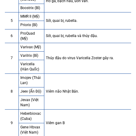
Ho gà, bạch hầu, uốn ván.
Boostrix (Bỉ)
MMR II (Mỹ)
5
Sởi, quai bị, rubella.
Priorix (Bỉ)
ProQuad
6
Sởi, quai bị, rubella và thủy đậu.
(Mỹ)
Varivax (Mỹ)
Varilrix (Bỉ)
7
Thủy đậu do virus Varicella Zoster gây ra.
Varicella
(Hàn Quốc)
Imojev (Thái
Lan)
8
Jeev (Ấn Độ)
Viêm não Nhật Bản.
Jevax (Việt
Nam)
Heberbiovac
(Cuba)
9
Viêm gan B
Gene Hbvax
(Việt Nam)