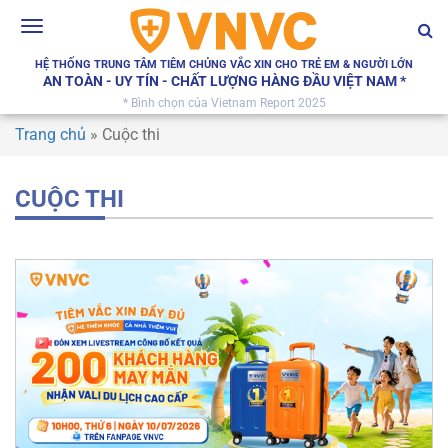
Toggle
navigation
HỆ THỐNG TRUNG TÂM TIÊM CHỦNG VẮC XIN CHO TRẺ EM & NGƯỜI LỚN
AN TOÀN - UY TÍN - CHẤT LƯỢNG HÀNG ĐẦU VIỆT NAM *
* Bình chọn của Vietnam Report 2025
Trang chủ
»
Cuộc thi
CUỘC THI