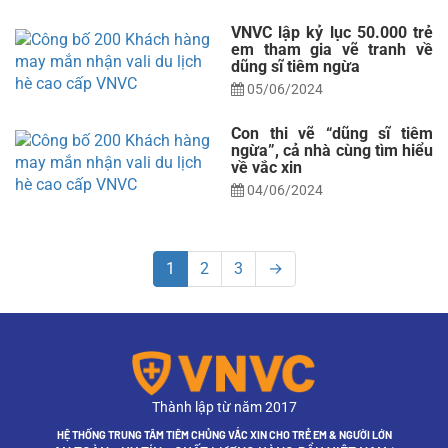
VNVC lập kỷ lục 50.000 trẻ
em tham gia vẽ tranh về
dũng sĩ tiêm ngừa
05/06/2024
Con thi vẽ “dũng sĩ tiêm
ngừa”, cả nhà cùng tìm hiểu
về vắc xin
04/06/2024
1
2
3
→
Thành lập từ năm 2017
HỆ THỐNG TRUNG TÂM TIÊM CHỦNG VẮC XIN CHO TRẺ EM & NGƯỜI LỚN