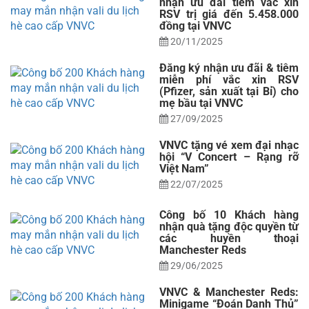
nhận ưu đãi tiêm vắc xin
RSV trị giá đến 5.458.000
đồng tại VNVC
20/11/2025
Đăng ký nhận ưu đãi & tiêm
miễn phí vắc xin RSV
(Pfizer, sản xuất tại Bỉ) cho
mẹ bầu tại VNVC
27/09/2025
VNVC tặng vé xem đại nhạc
hội “V Concert – Rạng rỡ
Việt Nam”
22/07/2025
Công bố 10 Khách hàng
nhận quà tặng độc quyền từ
các huyền thoại
Manchester Reds
29/06/2025
VNVC & Manchester Reds:
Minigame “Đoán Danh Thủ”