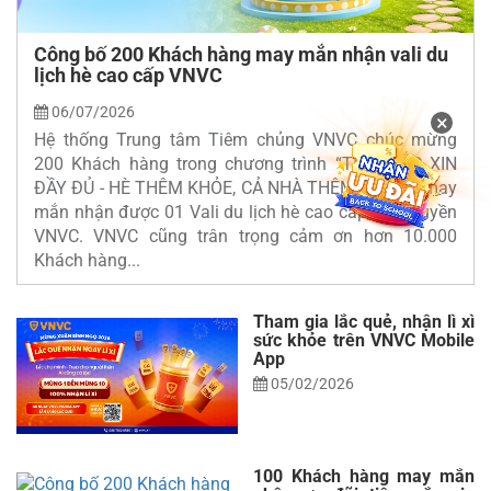
Công bố 200 Khách hàng may mắn nhận vali du
lịch hè cao cấp VNVC
06/07/2026
×
Hệ thống Trung tâm Tiêm chủng VNVC chúc mừng
200 Khách hàng trong chương trình “TIÊM VẮC XIN
ĐẦY ĐỦ - HÈ THÊM KHỎE, CẢ NHÀ THÊM VUI” đã may
mắn nhận được 01 Vali du lịch hè cao cấp, độc quyền
VNVC. VNVC cũng trân trọng cảm ơn hơn 10.000
Khách hàng...
Tham gia lắc quẻ, nhận lì xì
sức khỏe trên VNVC Mobile
App
05/02/2026
100 Khách hàng may mắn