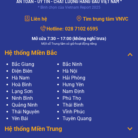
AN TOÀN - UY TÍN - CHẤT LƯỢNG HÀNG ĐẦU VIỆT NAM *
* Bình chọn của Vietnam Report 2025
Liên hệ
Tìm trung tâm VNVC
Hotline:
028 7102 6595
Mở cửa 7:30 – 17:00 (không nghỉ trưa)
Một số Trung tâm có giờ hoạt động riêng
Hệ thống Miền Bắc
Bắc Giang
Bắc Ninh
Điện Biên
Hà Nội
Hà Nam
Hải Phòng
Hoà Bình
Hưng Yên
Lạng Sơn
Nam Định
Ninh Bình
Phú Thọ
Quảng Ninh
Thái Bình
Thái Nguyên
Vĩnh Phúc
Yên Bái
Tuyên Quang
Hệ thống Miền Trung