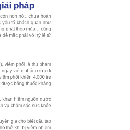
iải pháp
 còn non nớt, chưa hoàn
c yếu tố khách quan như
bùng phát theo mùa… cũng
dễ mắc phải với tỷ lệ tử
, viêm phổi là thủ phạm
ỗi ngày viêm phổi cướp đi
viêm phổi khiến 4.000 trẻ
t được bằng thuốc kháng
g, khan hiếm nguồn nước
ịch vụ chăm sóc sức khỏe
uyên gia cho biết cấu tạo
hó thở khi bị viêm nhiễm