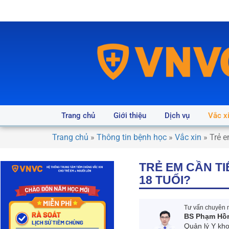
Trang chủ
Giới thiệu
Dịch vụ
Vắc x
Trang chủ
»
Thông tin bệnh học
»
Vắc xin
»
Trẻ e
TRẺ EM CẦN TI
18 TUỔI?
Tư vấn chuyên m
BS Phạm Hồ
Quản lý Y kh