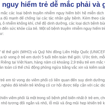
nguy hiểm trẻ dễ mắc phải và g
ễ mắc các loại bệnh truyền nhiễm nguy hiểm bởi hệ miễn dịch
ưa đủ mạnh để chống lại các tác nhân gây bệnh. Kèm theo cá
g, ô nhiễm không khí, chế độ dinh dưỡng, các loại dịch bệnh 
đến sức khỏe của trẻ. Một số bệnh truyền nhiễm nguy hiểm trẻ 
hư:
 tế thế giới (WHO) và Quỹ Nhi đồng Liên Hiệp Quốc (UNICEF)
ca tử vong ở trẻ em dưới 5 tuổi trên toàn thế giới. Ước tính, m
 Riêng tại Việt Nam, hàng năm có khoảng 2,9 triệu trẻ em mắc 
àn toàn có thể chủ động phòng ngừa bằng vắc xin và kiểm soá
 trẻ em tử vong do viêm phổi có liên quan đến suy dinh dưỡn
, nghèo đói khiến trẻ không có cơ hội được tiếp cận với các d
hiến viêm phổi là một trong số bệnh phổ biến nhất ở trẻ em, ch
 nhỏ tương đối ngắn và nhỏ, lỗ mũi và ống mũi hẹp khiến trẻ k