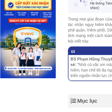
Hệ thống Tiê
VNVC
Trong mọi giai đoạn của 
tác nhân nguy hiểm khá
phế quản, Viêm phổi, Sở
tính mạng một cách toàn 
bài viết này.
BS Phạm Hồng Thuyết
sẻ:
“Nhờ có vắc xin mà 
hiểm, hạn chế tối đa ng
triển nguồn nhân lực c
Mục lục