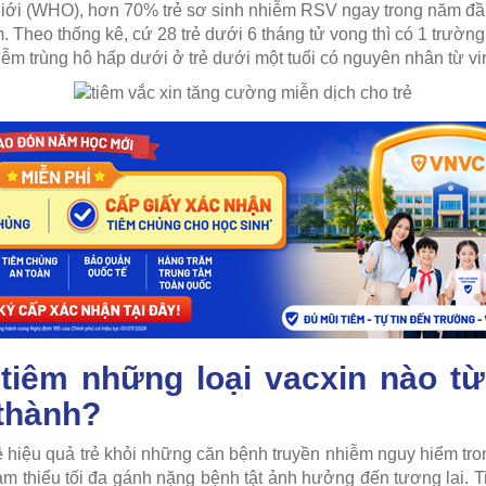
iới (WHO), hơn 70% trẻ sơ sinh nhiễm RSV ngay trong năm đầu
. Theo thống kê, cứ 28 trẻ dưới 6 tháng tử vong thì có 1 trườ
m trùng hô hấp dưới ở trẻ dưới một tuổi có nguyên nhân từ vir
tiêm những loại vacxin nào từ 
thành?
ệ hiệu quả trẻ khỏi những căn bệnh truyền nhiễm nguy hiểm t
m thiểu tối đa gánh nặng bệnh tật ảnh hưởng đến tương lai. Ti