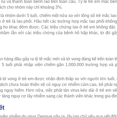
 lùi và thanh toán bệnh lao trên toàn cầu. Tỷ lệ trẻ em mắc bện
sách cho nhóm này chỉ khoảng 3%.
là nhóm dưới 5 tuổi, chiếm một nửa so với tổng số trẻ mắc la
 ở trẻ là lao phổi. Hầu hết các trường hợp mắc lao phổi không
ông ho khạc đờm được. Các triệu chứng lao ở trẻ em không đặc h
nhầm lẫn với các triệu chứng của bệnh hô hấp khác, từ đó gâ
 hàng đầu gây ra tỷ lệ mắc mới và tử vong đáng kể trên toàn th
 5 tuổi phải nhập viện chiếm gần 1.000.000 trường hợp và p
à tử vong ở trẻ em được nhận định thấp so với người lớn tuổi, 
dịch chưa hoàn thiện sẽ có nguy cơ nhiễm cúm cao, trẻ phải ng
g nguy hiểm. Hơn nữa, việc phát tán virus kéo dài ở trẻ em s
tăng nguy cơ lây nhiễm sang các thành viên khác trong gia đìn
ết
ruyền nhiễm do virus Dengue gây ra, lây lan chủ yếu qua vết đố