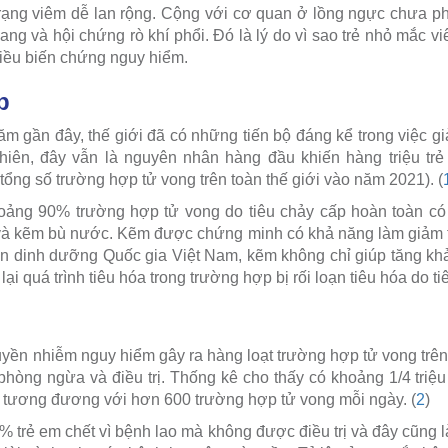
trạng viêm dễ lan rộng. Cộng với cơ quan ở lồng ngực chưa phá
ang và hội chứng rò khí phổi. Đó là lý do vì sao trẻ nhỏ mắc vi
hiều biến chứng nguy hiểm.
p
m gần đây, thế giới đã có những tiến bộ đáng kể trong việc giả
nhiên, đây vẫn là nguyên nhân hàng đầu khiến hàng triệu trẻ
ổng số trường hợp tử vong trên toàn thế giới vào năm 2021). (
hoảng 90% trường hợp tử vong do tiêu chảy cấp hoàn toàn c
và kẽm bù nước. Kẽm được chứng minh có khả năng làm giảm tỷ
ện dinh dưỡng Quốc gia Việt Nam, kẽm không chỉ giúp tăng kh
 lại quá trình tiêu hóa trong trường hợp bị rối loạn tiêu hóa do ti
uyền nhiễm nguy hiểm gây ra hàng loạt trường hợp tử vong trên
phòng ngừa và điều trị. Thống kê cho thấy có khoảng 1/4 triệ
, tương đương với hơn 600 trường hợp tử vong mỗi ngày. (
2
)
 trẻ em chết vì bệnh lao mà không được điều trị và đây cũng l