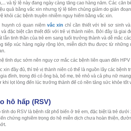
,... và tỷ lệ này đang ngày càng tăng cao hàng năm. Các căn b
u quả bằng vắc xin nhưng tỷ lệ tiêm chủng giảm do gián đoạn 
ệ khỏi các bệnh truyền nhiễm nguy hiểm bằng vắc xin.
ụ huynh có quan niệm
vắc xin
chỉ cần thiết với trẻ sơ sinh và
 và đặc biệt cần thiết đối với trẻ vị thành niên. Bởi đây là gi
ất lẫn tinh thần của trẻ em sang tuổi trưởng thành và dễ mắc c
g tiếp xúc hàng ngày rộng lớn, miễn dịch thu được từ những 
an.
 hệ tình dục sớm nên nguy cơ mắc các bệnh liên quan đến HPV l
xin đầy đủ, thì trẻ vị thành niên có thể là nguồn lây các bệnh
 gia đình, trong đó có ông bà, bố mẹ, trẻ nhỏ và cả phụ nữ mang 
 khi lọt lòng đến lúc trưởng thành để có nền tảng sức khỏe tốt 
ào hô hấp (RSV)
ính do RSV là bệnh rất phổ biến ở trẻ em, đặc biệt là trẻ dưới 
biến chứng nghiêm trọng do hệ miễn dịch chưa hoàn thiện, đườn
ớt.