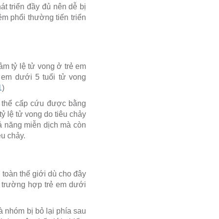
t triển đầy đủ nên dễ bị
êm phổi thường tiến triển
m tỷ lệ tử vong ở trẻ em
 em dưới 5 tuổi tử vong
1
)
ó thể cấp cứu được bằng
 lệ tử vong do tiêu chảy
ả năng miễn dịch mà còn
êu chảy.
 toàn thế giới dù cho đây
u trường hợp trẻ em dưới
à nhóm bị bỏ lại phía sau