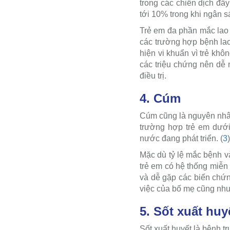
trong các chiến dịch đẩy
tới 10% trong khi ngân 
Trẻ em đa phần mắc lao 
các trường hợp bệnh lao
hiện vi khuẩn vì trẻ kh
các triệu chứng nên dễ 
điều trị.
4. Cúm
Cúm cũng là nguyên nhân
trường hợp trẻ em dưới
nước đang phát triển. (
3
)
Mặc dù tỷ lệ mắc bệnh v
trẻ em có hệ thống miễn 
và dễ gặp các biến chứn
việc của bố mẹ cũng như 
5. Sốt xuất huy
Sốt xuất huyết là bệnh t