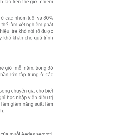
h lao trên thế giới chiếm
o ở các nhóm tuổi và 80%
 thể làm xét nghiệm phát
iệu, trẻ khó nói rõ được
y khó khăn cho quá trình
ế giới mỗi năm, trong đó
hần lớn tập trung ở các
song chuyên gia cho biết
hỉ học nhập viện điều trị
ẽ làm giảm năng suất làm
h.
t của muỗi Aedes aegypti.