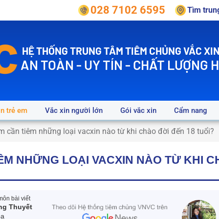
028 7102 6595
Tìm tru
HỆ THỐNG TRUNG TÂM TIÊM CHỦNG VẮC XIN
AN TOÀN - UY TÍN - CHẤT LƯỢNG 
in trẻ em
Vắc xin người lớn
Gói vắc xin
Cẩm nang
m cần tiêm những loại vacxin nào từ khi chào đời đến 18 tuổi?
ÊM NHỮNG LOẠI VACXIN NÀO TỪ KHI C
ôn bài viết
ng Thuyết
oa