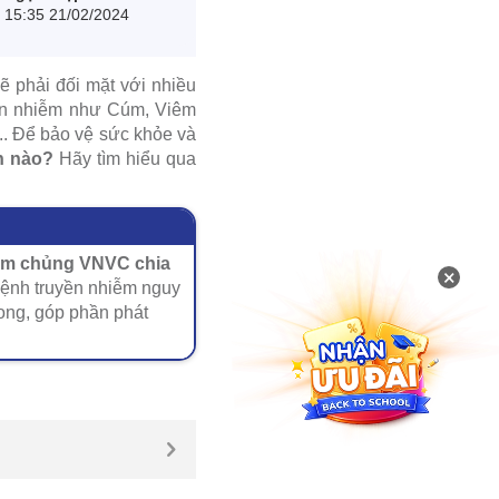
15:35 21/02/2024
sẽ phải đối mặt với nhiều
yền nhiễm như Cúm, Viêm
.. Để bảo vệ sức khỏe và
n nào?
Hãy tìm hiểu qua
iêm chủng VNVC chia
×
bệnh truyền nhiễm nguy
vong, góp phần phát