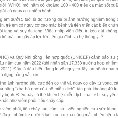
iới (WHO), mỗi năm có khoảng 100 - 400 triệu ca mắc sốt xuất 
giới có nguy cơ nhiễm bệnh.
ng em dưới 5 tuổi là đối tượng dễ bị ảnh hưởng nghiêm trọng b
ện, trẻ em có nguy cơ cao mắc bệnh và tiến triển các biến chứ
nội tạng và suy đa tạng. Việc nhập viện điều trị kéo dài khô
 trẻ mà còn gây áp lực lớn lên gia đình và hệ thống y tế.
(WHO) và Quỹ Nhi đồng liên hợp quốc (UNICEF) cảnh báo sự 
đầu năm của năm 2022 (ghi nhận gần 17.338 trường hợp nhiễm
 2021). Đây là dấu hiệu đáng lo về nguy cơ lây lan bệnh nhanh
ủ động bằng vắc xin.
ững ảnh hưởng tiêu cực đến cơ thể và nguy cơ gây tử vong, c
khả năng “xóa bộ nhớ của hệ miễn dịch”, tàn phá khoảng 40 lo
ây bệnh. Điều này có thể khiến hệ miễn dịch của trẻ bị suy yế
khác như viêm phổi, tiêu chảy cấp.
 viêm phổi, tiêu chảy, lao, cúm, sởi, viện nghiên cứu sức khỏe
 được nhóm trẻ dưới 5 tuổi còn có khả năng mắc nhiều bệnh 