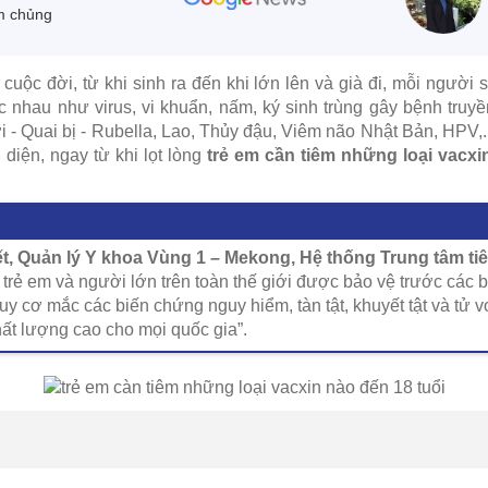
m chủng
cuộc đời, từ khi sinh ra đến khi lớn lên và già đi, mỗi người 
c nhau như virus, vi khuẩn, nấm, ký sinh trùng gây bệnh tru
i - Quai bị - Rubella, Lao, Thủy đậu, Viêm não Nhật Bản, HPV,.
diện, ngay từ khi lọt lòng
trẻ em cần tiêm những loại vacxi
, Quản lý Y khoa Vùng 1 – Mekong, Hệ thống Trung tâm t
trẻ em và người lớn trên toàn thế giới được bảo vệ trước các 
uy cơ mắc các biến chứng nguy hiểm, tàn tật, khuyết tật và tử 
hất lượng cao cho mọi quốc gia”.