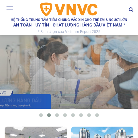
Toggle
navigation
HỆ THỐNG TRUNG TÂM TIÊM CHỦNG VẮC XIN CHO TRẺ EM & NGƯỜI LỚN
AN TOÀN - UY TÍN - CHẤT LƯỢNG HÀNG ĐẦU VIỆT NAM *
* Bình chọn của Vietnam Report 2025