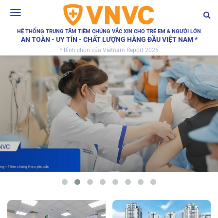
Toggle
navigation
HỆ THỐNG TRUNG TÂM TIÊM CHỦNG VẮC XIN CHO TRẺ EM & NGƯỜI LỚN
AN TOÀN - UY TÍN - CHẤT LƯỢNG HÀNG ĐẦU VIỆT NAM *
* Bình chọn của Vietnam Report 2025