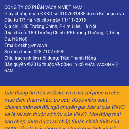
CÔNG TY CỔ PHẦN VACXIN VIỆT NAM
Giấy chứng nhận ĐKKD số 0107631488 do sở Kế hoạch và
Đầu tư TP. Hà Nội cấp ngày 11/11/2016
Địa chỉ: 180 Trường Chinh, P.Kim Liên, Hà Nội
(Địa chỉ cũ: 180 Trường Chinh, P.Khương Thượng, Q.Đống
Đa, Hà Nội)
Email:
cskh@vnvc.vn
Số điện thoại: 028 7102 6595
Chịu trách nhiệm nội dung: Trần Thanh Hằng
Bản quyền ©2016 thuộc về
CÔNG TY CỔ PHẦN VACXIN VIỆT
NAM
Các thông tin trên website vnvc.vn chỉ phục vụ cho
mục đích tham khảo, tra cứu, được kiểm soát
chuyên môn bởi đội ngũ chuyên gia, bác sĩ của VNVC
và là tài sản thuộc sở hữu của VNVC. Mọi động thái
sao chép chưa được sự chấp thuận chính thức của
VNVC đều là trái phép và vi phạm quy định về Sở