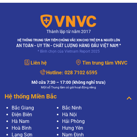
Thành lập từ năm 2017
HỆ THỐNG TRUNG TÂM TIÊM CHỦNG VẮC XIN CHO TRẺ EM & NGƯỜI LỚN
AN TOÀN - UY TÍN - CHẤT LƯỢNG HÀNG ĐẦU VIỆT NAM *
* Bình chọn của Vietnam Report 2025
Liên hệ
Tìm trung tâm VNVC
Hotline:
028 7102 6595
Mở cửa 7:30 – 17:00 (không nghỉ trưa)
Một số Trung tâm có giờ hoạt động riêng
Hệ thống Miền Bắc
Bắc Giang
Bắc Ninh
Điện Biên
Hà Nội
Hà Nam
Hải Phòng
Hoà Bình
Hưng Yên
Lạng Sơn
Nam Định