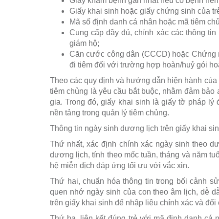
Giấy khám bệnh gần nhất nếu có bệnh nền 
Giấy khai sinh hoặc giấy chứng sinh của tr
Mã số định danh cá nhân hoặc mã tiêm chủ
Cung cấp đầy đủ, chính xác các thông tin n
giám hộ;
Căn cước công dân (CCCD) hoặc Chứng m
đi tiêm đối với trường hợp hoàn/huỷ gói h
Theo các quy định và hướng dẫn hiện hành của n
tiêm chủng là yêu cầu bắt buộc, nhằm đảm bảo 
gia. Trong đó, giấy khai sinh là giấy tờ pháp lý
nền tảng trong quản lý tiêm chủng.
Thông tin ngày sinh dương lịch trên giấy khai si
Thứ nhất, xác định chính xác ngày sinh theo d
dương lịch, tính theo mốc tuần, tháng và năm tu
hệ miễn dịch đáp ứng tối ưu với vắc xin.
Thứ hai, chuẩn hóa thông tin trong bối cảnh 
quen nhớ ngày sinh của con theo âm lịch, dễ dẫ
trên giấy khai sinh để nhập liệu chính xác và đối
Thứ ba, liên kết đúng trẻ với mã định danh cá 