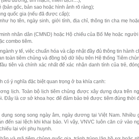
(tiểu đường, tim mạch, miễn dịch…);
ẻ (bản gốc, bản sao hoặc hình ảnh rõ ràng);
ng quốc gia (nếu đã được cấp);
hư họ tên, ngày sinh, giới tính, địa chỉ, thông tin cha mẹ ho
inh nhân dân (CMND) hoặc Hộ chiếu của Bố Mẹ hoặc người 
oặc combo tiêm.
gành y tế, việc chuẩn hóa và cập nhật đầy đủ thông tin hành c
an toàn tiêm chủng và đồng bộ dữ liệu trên Hệ thống Tiêm ch
 đầu tiên và chính xác nhất để xác nhận danh tính của trẻ, đóng
nh có ý nghĩa đặc biệt quan trọng ở ba khía cạnh:
ương lịch. Toàn bộ lịch tiêm chủng được xây dựng dựa trên n
ổi. Đây là cơ sở khoa học để đảm bảo trẻ được tiêm đúng thời 
sử dụng song song ngày âm, ngày dương tại Việt Nam. Nhiều g
n đến sai lệch khi khai báo. Vì vậy, VNVC luôn căn cứ vào n
 chiếu lại với phụ huynh.
nhân và mã tiêm chủng quốc gia, tránh trùng lặp hồ sơ hoặc 