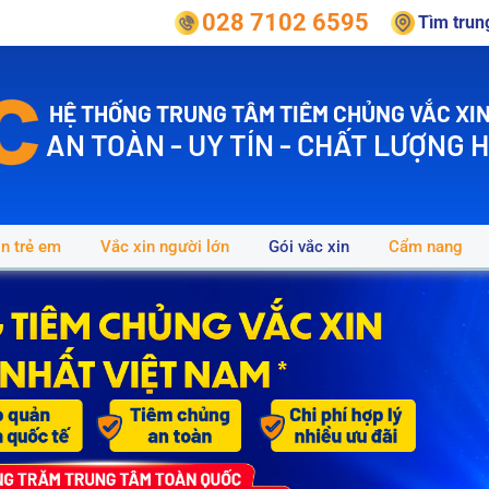
028 7102 6595
Tìm tru
HỆ THỐNG TRUNG TÂM TIÊM CHỦNG VẮC XIN
AN TOÀN - UY TÍN - CHẤT LƯỢNG 
in trẻ em
Vắc xin người lớn
Gói vắc xin
Cẩm nang