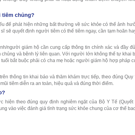
i tiêm chủng?
iếu để phát hiện những bất thường về sức khỏe có thể ảnh h
c sĩ sẽ quyết định người tiêm có thể tiêm ngay, cần tạm hoãn h
ynh/người giám hộ cần cung cấp thông tin chính xác và đầy đủ
m chủng và bệnh lý liên quan. Với người lớn không thể tự khai 
8 tuổi bắt buộc phải có cha mẹ hoặc người giám hộ hợp pháp 
rên thông tin khai báo và thăm khám trực tiếp, theo đúng Quy 
ũi tiêm diễn ra an toàn, hiệu quả và đúng thời điểm.
o?
c hiện theo đúng quy định nghiêm ngặt của Bộ Y Tế (Quyết 
ng vào việc đánh giá tình trạng sức khỏe chung của cơ thể ba