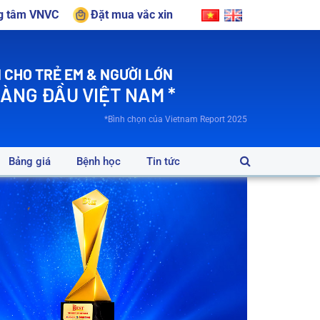
ng tâm VNVC
Đặt mua vắc xin
 CHO TRẺ EM & NGƯỜI LỚN
HÀNG ĐẦU VIỆT NAM *
*Bình chọn của Vietnam Report 2025
Bảng giá
Bệnh học
Tin tức