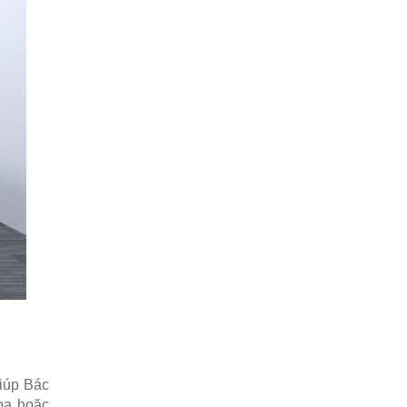
giúp Bác
oa hoặc