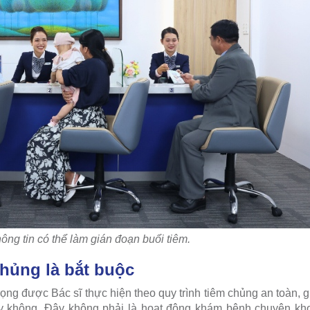
hông tin có thể làm gián đoạn buổi tiêm.
chủng là bắt buộc
ọng được Bác sĩ thực hiện theo quy trình tiêm chủng an toàn, 
hay không. Đây không phải là hoạt động khám bệnh chuyên kh