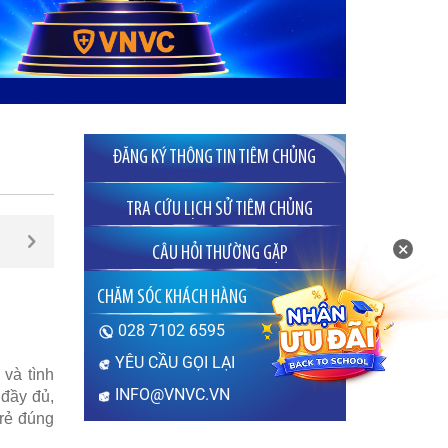
ĐĂNG KÝ THÔNG TIN TIÊM CHỦNG
TRA CỨU LỊCH SỬ TIÊM CHỦNG
×
CÂU HỎI THƯỜNG GẶP
Sau khi tiêm vắc xin
CHĂM SÓC KHÁCH HÀNG
bao lâu thì được
mang thai?
028 7102 6595
Thưa bác sĩ, sau khi
tiêm vắc xin bao lâu thì
YÊU CẦU GỌI LẠI
 và tình
có thể mang thai? Sau khi tiêm vắc
xin chưa được 1 tháng (tính từ thời
INFO@VNVC.VN
 đầy đủ,
điểm tiêm phòng) em lỡ có thai thì
trẻ đúng
có…