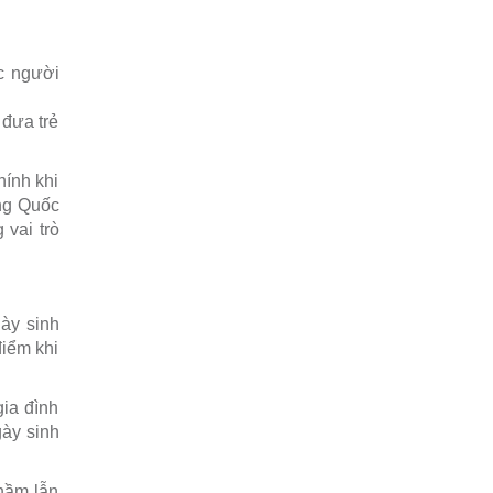
Thưa bác sĩ, tôi vừa
tiến hành phương pháp
Pap để tầm soát ung thư cổ tử cung
tại bệnh viện, tuy nhiên khi có kết
ặc người
quả, tôi thấy kết quả có điều bất
thường? Tôi…
đưa trẻ
XEM THÊM
hính khi
Xét nghiệm Pap là gì?
Thưa bác sĩ, em
ủng Quốc
thường nghe về khái
 vai trò
niệm xét nghiệm Pap
nhưng chưa rõ nó có
vai trò gì ạ? Nếu một
người có kết quả xét nghiệm PAP là
bất thường thì có nghĩa…
gày sinh
XEM THÊM
điểm khi
Đã tiêm phòng HPV
thì có nguy cơ mắc
ia đình
sùi mào gà không?
gày sinh
Thưa bác sĩ, quan hệ
bằng miệng thì có khả
năng mắc sùi mào gà không? Người
nhầm lẫn