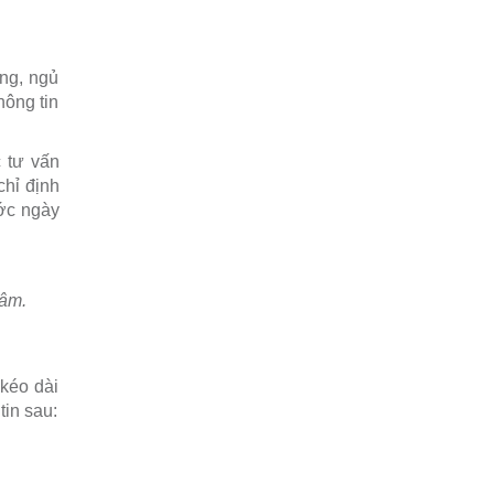
XEM THÊM
Sùi mào gà nguy hiểm
như thế nào?
ống, ngủ
Thưa bác sĩ, bệnh sùi
hông tin
mào gà gây ra hậu quả
gì? Em đang mang thai,
mắc sùi mào gà thì có
 tư vấn
ảnh hưởng như thế nào đến sức khỏe
thai nhi? Mong bác sĩ giải…
chỉ định
ước ngày
XEM THÊM
Mục đích của xét
nghiệm PAP và xét
nghiệm HPV có giống
tâm.
nhau không?
Mục đích của xét
nghiệm PAP và xét nghiệm HPV có
giống nhau không?
 kéo dài
XEM THÊM
tin sau:
Làm gì khi xét nghiệm
PAP có kết quả bất
thường?