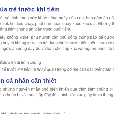
ủa trẻ trước khi tiêm
dõi sát tình trạng sức khỏe hằng ngày của con, bao gồm ăn u
ư sốt, ho, tiêu chảy, phát ban hoặc quấy khóc kéo dài. Những t
ăng tiêm chủng an toàn trong buổi tiêm.
hiệu không khỏe, phụ huynh cần chủ động thông báo để được
ụ huynh không tự ý cho trẻ dùng thuốc trước tiêm nếu chưa có 
ỉ ngơi, ăn uống đầy đủ và hạn chế tiếp xúc với nguồn bệnh tr
 trẻ trước khi tiêm là lưu ý quan trọng bố mẹ cần đặc biệt quan 
in cá nhân cần thiết
ng những nguyên nhân phổ biến khiến quá trình tiêm chủng bị
ần chuẩn bị và cung cấp đầy đủ, chính xác các giấy tờ và thông 