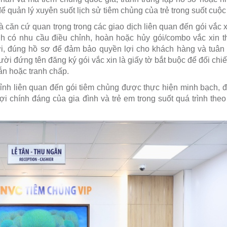
ể quản lý xuyên suốt lịch sử tiêm chủng của trẻ trong suốt cuộc
à căn cứ quan trọng trong các giao dịch liên quan đến gói vắc 
 có nhu cầu điều chỉnh, hoàn hoặc hủy gói/combo vắc xin t
, đúng hồ sơ để đảm bảo quyền lợi cho khách hàng và tuân 
gười đứng tên đăng ký gói vắc xin là giấy tờ bắt buộc để đối chi
lẫn hoặc tranh chấp.
ỉnh liên quan đến gói tiêm chủng được thực hiện minh bạch, 
i chính đáng của gia đình và trẻ em trong suốt quá trình theo