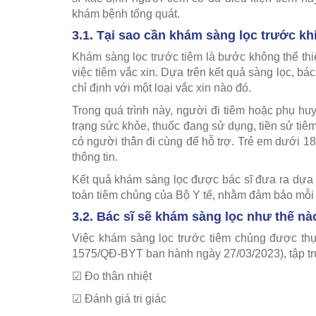
khám bệnh tổng quát.
3.1. Tại sao cần khám sàng lọc trước kh
Khám sàng lọc trước tiêm là bước không thể th
việc tiêm vắc xin. Dựa trên kết quả sàng lọc, bá
chỉ định với một loại vắc xin nào đó.
Trong quá trình này, người đi tiêm hoặc phụ hu
trạng sức khỏe, thuốc đang sử dụng, tiền sử tiê
có người thân đi cùng để hỗ trợ. Trẻ em dưới 1
thông tin.
Kết quả khám sàng lọc được bác sĩ đưa ra dựa t
toàn tiêm chủng của Bộ Y tế, nhằm đảm bảo mỗi m
3.2. Bác sĩ sẽ khám sàng lọc như thế nà
Việc khám sàng lọc trước tiêm chủng được thự
1575/QĐ-BYT ban hành ngày 27/03/2023), tập tru
☑ Đo thân nhiệt
☑ Đánh giá tri giác