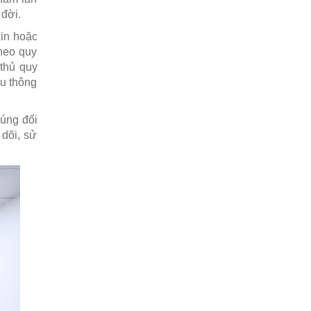
bị sùi mào gà có nên đặt vòng tránh
 đời.
thai không? Tôi đã tiêm phòng HPV
tại sao tôi…
xin hoặc
XEM THÊM
heo quy
thủ quy
Khám phụ khoa có
ếu thông
phát hiện được ung
thư cổ tử cung
không?
đúng đối
Khám phụ khoa có phát
 dõi, sử
hiện được ung thư cổ tử cung không?
(Độc giả ẩn danh)
XEM THÊM
Những lưu ý khi bị
sùi mào gà, mụn cóc
sinh dục?
Xin bác sĩ cho biết
những cần lưu ý khi bị
sùi mào gà, mụn cóc sinh dục? (Độc
giả ẩn danh)
XEM THÊM