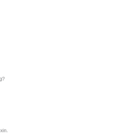
ng?
xin.