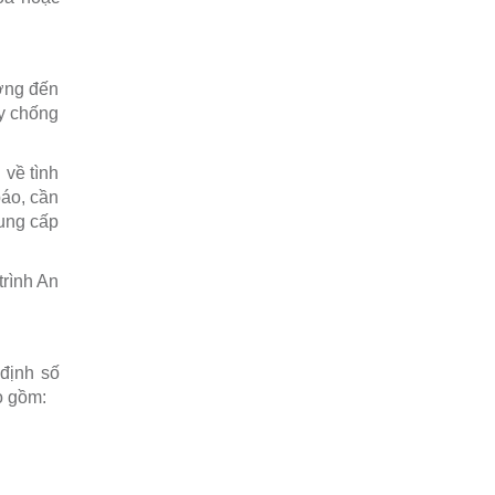
ưởng đến
ay chống
 về tình
báo, cần
cung cấp
trình An
định số
o gồm: