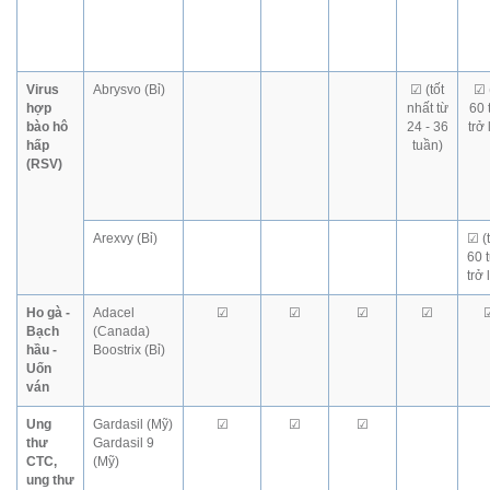
Virus
Abrysvo (Bỉ)
☑ (tốt
☑ 
hợp
nhất từ
60 
bào hô
24 - 36
trở 
hấp
tuần)
(RSV)
Arexvy (Bỉ)
☑ (
60 
trở 
Ho gà -
Adacel
☑
☑
☑
☑
Bạch
(Canada)
hầu -
Boostrix (Bỉ)
Uốn
ván
Ung
Gardasil (Mỹ)
☑
☑
☑
thư
Gardasil 9
CTC,
(Mỹ)
ung thư