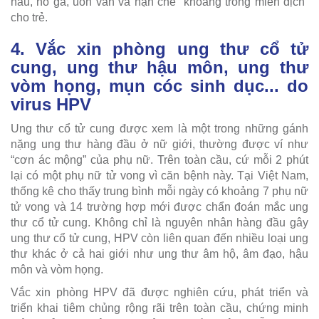
hầu, ho gà, uốn ván và hạn chế “khoảng trống miễn dịch”
cho trẻ.
4. Vắc xin phòng ung thư cổ tử
cung, ung thư hậu môn, ung thư
vòm họng, mụn cóc sinh dục... do
virus HPV
Ung thư cổ tử cung được xem là một trong những gánh
nặng ung thư hàng đầu ở nữ giới, thường được ví như
“cơn ác mộng” của phụ nữ. Trên toàn cầu, cứ mỗi 2 phút
lại có một phụ nữ tử vong vì căn bệnh này. Tại Việt Nam,
thống kê cho thấy trung bình mỗi ngày có khoảng 7 phụ nữ
tử vong và 14 trường hợp mới được chẩn đoán mắc ung
thư cổ tử cung. Không chỉ là nguyên nhân hàng đầu gây
ung thư cổ tử cung, HPV còn liên quan đến nhiều loại ung
thư khác ở cả hai giới như ung thư âm hộ, âm đạo, hậu
môn và vòm họng.
Vắc xin phòng HPV đã được nghiên cứu, phát triển và
triển khai tiêm chủng rộng rãi trên toàn cầu, chứng minh