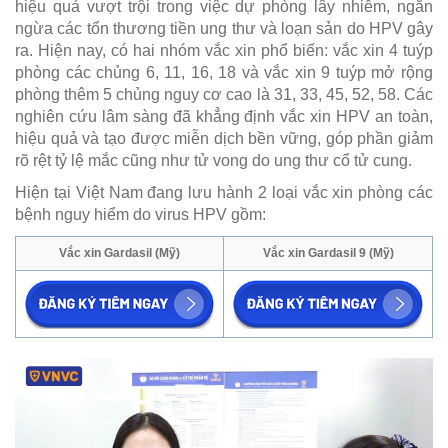
hiệu quả vượt trội trong việc dự phòng lây nhiễm, ngăn
ngừa các tổn thương tiền ung thư và loạn sản do HPV gây
ra. Hiện nay, có hai nhóm vắc xin phổ biến: vắc xin 4 tuýp
phòng các chủng 6, 11, 16, 18 và vắc xin 9 tuýp mở rộng
phòng thêm 5 chủng nguy cơ cao là 31, 33, 45, 52, 58. Các
nghiên cứu lâm sàng đã khẳng định vắc xin HPV an toàn,
hiệu quả và tạo được miễn dịch bền vững, góp phần giảm
rõ rệt tỷ lệ mắc cũng như tử vong do ung thư cổ tử cung.
Hiện tại Việt Nam đang lưu hành 2 loại vắc xin phòng các
bệnh nguy hiểm do virus HPV gồm:
Vắc xin Gardasil (Mỹ)
Vắc xin Gardasil 9 (Mỹ)