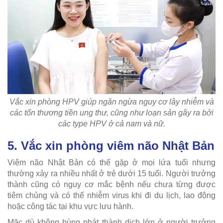
Vắc xin phòng HPV giúp ngăn ngừa nguy cơ lây nhiễm và
các tổn thương tiền ung thư, cũng như loạn sản gây ra bởi
các type HPV ở cả nam và nữ.
5. Vắc xin phòng viêm não Nhật Bản
Viêm não Nhật Bản có thể gặp ở mọi lứa tuổi nhưng
thường xảy ra nhiều nhất ở trẻ dưới 15 tuổi. Người trưởng
thành cũng có nguy cơ mắc bệnh nếu chưa từng được
tiêm chủng và có thể nhiễm virus khi đi du lịch, lao động
hoặc công tác tại khu vực lưu hành.
Mặc dù không bùng phát thành dịch lớn ở người trưởng