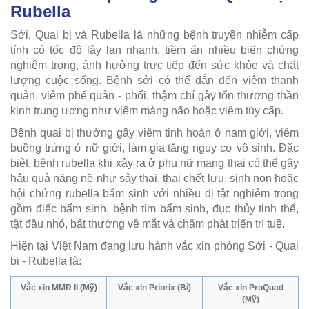
Rubella
Sởi, Quai bị và Rubella là những bệnh truyền nhiễm cấp
tính có tốc độ lây lan nhanh, tiềm ẩn nhiều biến chứng
nghiêm trọng, ảnh hưởng trực tiếp đến sức khỏe và chất
lượng cuộc sống. Bệnh sởi có thể dẫn đến viêm thanh
quản, viêm phế quản - phổi, thậm chí gây tổn thương thần
kinh trung ương như viêm màng não hoặc viêm tủy cấp.
Bệnh quai bị thường gây viêm tinh hoàn ở nam giới, viêm
buồng trứng ở nữ giới, làm gia tăng nguy cơ vô sinh. Đặc
biệt, bệnh rubella khi xảy ra ở phụ nữ mang thai có thể gây
hậu quả nặng nề như sảy thai, thai chết lưu, sinh non hoặc
hội chứng rubella bẩm sinh với nhiều dị tật nghiêm trọng
gồm điếc bẩm sinh, bệnh tim bẩm sinh, đục thủy tinh thể,
tật đầu nhỏ, bất thường về mắt và chậm phát triển trí tuệ.
Hiện tại Việt Nam đang lưu hành vắc xin phòng Sởi - Quai
bị - Rubella là:
Vắc xin MMR II (Mỹ)
Vắc xin Priorix (Bỉ)
Vắc xin ProQuad
(Mỹ)