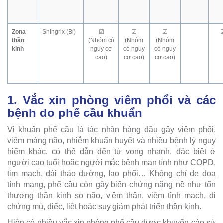
Zona
Shingrix (Bỉ)
☑
☑
☑
thần
(Nhóm có
(Nhóm
(Nhóm
kinh
nguy cơ
có nguy
có nguy
cao)
cơ cao)
cơ cao)
1. Vắc xin phòng viêm phổi và các
bệnh do phế cầu khuẩn
Vi khuẩn phế cầu là tác nhân hàng đầu gây viêm phổi,
viêm màng não, nhiễm khuẩn huyết và nhiều bệnh lý nguy
hiểm khác, có thể dẫn đến tử vong nhanh, đặc biệt ở
người cao tuổi hoặc người mắc bệnh mạn tính như COPD,
tim mạch, đái tháo đường, lao phổi… Không chỉ đe dọa
tính mạng, phế cầu còn gây biến chứng nặng nề như tổn
thương thần kinh sọ não, viêm thận, viêm tĩnh mạch, di
chứng mù, điếc, liệt hoặc suy giảm phát triển thần kinh.
Hiện có nhiều vắc xin phòng phế cầu được khuyến cáo sử