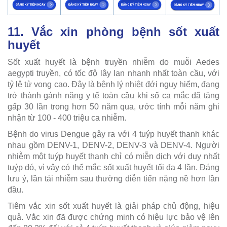
11. Vắc xin phòng bệnh sốt xuất
huyết
Sốt xuất huyết là bệnh truyền nhiễm do muỗi Aedes
aegypti truyền, có tốc độ lây lan nhanh nhất toàn cầu, với
tỷ lệ tử vong cao. Đây là bệnh lý nhiệt đới nguy hiểm, đang
trở thành gánh nặng y tế toàn cầu khi số ca mắc đã tăng
gấp 30 lần trong hơn 50 năm qua, ước tính mỗi năm ghi
nhận từ 100 - 400 triệu ca nhiễm.
Bệnh do virus Dengue gây ra với 4 tuýp huyết thanh khác
nhau gồm DENV-1, DENV-2, DENV-3 và DENV-4. Người
nhiễm một tuýp huyết thanh chỉ có miễn dịch với duy nhất
tuýp đó, vì vậy có thể mắc sốt xuất huyết tối đa 4 lần. Đáng
lưu ý, lần tái nhiễm sau thường diễn tiến nặng nề hơn lần
đầu.
Tiêm vắc xin sốt xuất huyết là giải pháp chủ động, hiệu
quả. Vắc xin đã được chứng minh có hiệu lực bảo vệ lên