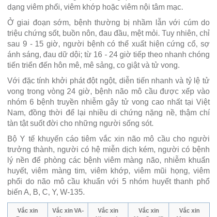
dạng viêm phổi, viêm khớp hoặc viêm nội tâm mạc.
Ở giai đoạn sớm, bệnh thường bị nhầm lẫn với cúm do
triệu chứng sốt, buồn nôn, đau đầu, mệt mỏi. Tuy nhiên, chỉ
sau 9 - 15 giờ, người bệnh có thể xuất hiện cứng cổ, sợ
ánh sáng, đau dữ dội; từ 16 - 24 giờ tiếp theo nhanh chóng
tiến triển đến hôn mê, mê sảng, co giật và tử vong.
Với đặc tính khởi phát đột ngột, diễn tiến nhanh và tỷ lệ tử
vong trong vòng 24 giờ, bệnh não mô cầu được xếp vào
nhóm 6 bệnh truyền nhiễm gây tử vong cao nhất tại Việt
Nam, đồng thời để lại nhiều di chứng nặng nề, thậm chí
tàn tật suốt đời cho những người sống sót.
Bộ Y tế khuyến cáo tiêm vắc xin não mô cầu cho người
trưởng thành, người có hệ miễn dịch kém, người có bệnh
lý nền để phòng các bệnh viêm màng não, nhiễm khuẩn
huyết, viêm màng tim, viêm khớp, viêm mũi họng, viêm
phổi do não mô cầu khuẩn với 5 nhóm huyết thanh phổ
biến A, B, C, Y, W-135.
Vắc xin
Vắc xin VA-
Vắc xin
Vắc xin
Vắc xin