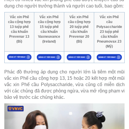
dụng cho người trưởng thành và người cao tuổi, bao gồm:
Vắc xin Phế
Vắc xin Phế
Vắc xin Phế
Vắc xin Phế
cầu cộng hợp
cầu cộng hợp
cầu cộng hợp
cầu
13 tuýp phế
15 tuýp phế
20 tuýp phế
Polysaccharide
cầu khuẩn
cầu khuẩn
cầu khuẩn
23 tuýp phế
Prevenar 13
Vaxneuvance
Prevenar 20
cầu khuẩn
(Bỉ)
(Ireland)
(Bỉ)
Pneumovax 23
(Mỹ)
Phác đồ thường áp dụng cho người lớn là tiêm một mũi
vắc xin Phế cầu cộng hợp 13, 15 hoặc 20 kết hợp một mũi
vắc xin Phế cầu Polysaccharide, vừa củng cố miễn dịch
với các chủng đã được phòng ngừa, vừa mở rộng phạm vi
bảo vệ trước các chủng khác.