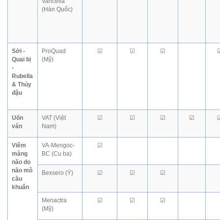
Varicella
(Hàn Quốc)
Sởi -
ProQuad
☑
☑
☑
Quai bị
(Mỹ)
-
Rubella
& Thủy
đậu
Uốn
VAT (Việt
☑
☑
☑
☑
ván
Nam)
Viêm
VA-Mengoc-
☑
màng
BC (Cu ba)
não do
não mô
Bexsero (Ý)
☑
☑
☑
cầu
khuẩn
Menactra
☑
☑
☑
(Mỹ)