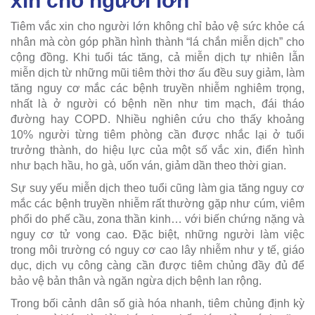
xin cho người lớn
Tiêm vắc xin cho người lớn không chỉ bảo vệ sức khỏe cá
nhân mà còn góp phần hình thành “lá chắn miễn dịch” cho
cộng đồng. Khi tuổi tác tăng, cả miễn dịch tự nhiên lẫn
miễn dịch từ những mũi tiêm thời thơ ấu đều suy giảm, làm
tăng nguy cơ mắc các bệnh truyền nhiễm nghiêm trọng,
nhất là ở người có bệnh nền như tim mạch, đái tháo
đường hay COPD. Nhiều nghiên cứu cho thấy khoảng
10% người từng tiêm phòng cần được nhắc lại ở tuổi
trưởng thành, do hiệu lực của một số vắc xin, điển hình
như bạch hầu, ho gà, uốn ván, giảm dần theo thời gian.
Sự suy yếu miễn dịch theo tuổi cũng làm gia tăng nguy cơ
mắc các bệnh truyền nhiễm rất thường gặp như cúm, viêm
phổi do phế cầu, zona thần kinh… với biến chứng nặng và
nguy cơ tử vong cao. Đặc biệt, những người làm việc
trong môi trường có nguy cơ cao lây nhiễm như y tế, giáo
dục, dịch vụ công càng cần được tiêm chủng đầy đủ để
bảo vệ bản thân và ngăn ngừa dịch bệnh lan rộng.
Trong bối cảnh dân số già hóa nhanh, tiêm chủng định kỳ