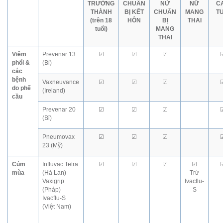
TRƯỞNG
CHUẨN
NỮ
NỮ
C
THÀNH
BỊ KẾT
CHUẨN
MANG
TU
(trên 18
HÔN
BỊ
THAI
tuổi)
MANG
THAI
Viêm
Prevenar 13
☑
☑
☑
phổi &
(Bỉ)
các
bệnh
Vaxneuvance
☑
☑
☑
do phế
(Ireland)
cầu
Prevenar 20
☑
☑
☑
(Bỉ)
Pneumovax
☑
☑
☑
23 (Mỹ)
Cúm
Influvac Tetra
☑
☑
☑
☑
mùa
(Hà Lan)
Trừ
Vaxigrip
Ivacflu-
(Pháp)
S
Ivacflu-S
(Việt Nam)