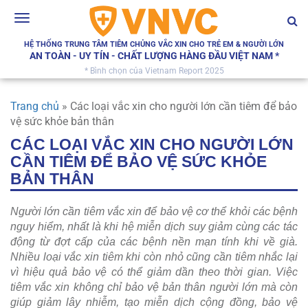
Toggle
navigation
HỆ THỐNG TRUNG TÂM TIÊM CHỦNG VẮC XIN CHO TRẺ EM & NGƯỜI LỚN
AN TOÀN - UY TÍN - CHẤT LƯỢNG HÀNG ĐẦU VIỆT NAM *
* Bình chọn của Vietnam Report 2025
Trang chủ
»
Các loại vắc xin cho người lớn cần tiêm để bảo
vệ sức khỏe bản thân
CÁC LOẠI VẮC XIN CHO NGƯỜI LỚN
CẦN TIÊM ĐỂ BẢO VỆ SỨC KHỎE
BẢN THÂN
Người lớn cần tiêm vắc xin để bảo vệ cơ thể khỏi các bệnh
nguy hiểm, nhất là khi hệ miễn dịch suy giảm cùng các tác
động từ đợt cấp của các bệnh nền mạn tính khi về già.
Nhiều loại vắc xin tiêm khi còn nhỏ cũng cần tiêm nhắc lại
vì hiệu quả bảo vệ có thể giảm dần theo thời gian. Việc
tiêm vắc xin không chỉ bảo vệ bản thân người lớn mà còn
giúp giảm lây nhiễm, tạo miễn dịch cộng đồng, bảo vệ