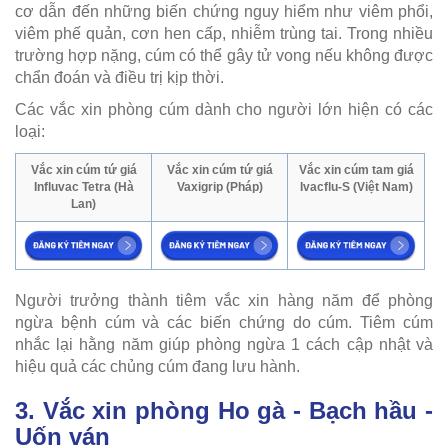
cơ dẫn đến những biến chứng nguy hiểm như viêm phổi,
viêm phế quản, cơn hen cấp, nhiễm trùng tai. Trong nhiều
trường hợp nặng, cúm có thể gây tử vong nếu không được
chẩn đoán và điều trị kịp thời.
Các vắc xin phòng cúm dành cho người lớn hiện có các
loại:
Vắc xin cúm tứ giá
Vắc xin cúm tứ giá
Vắc xin cúm tam giá
Influvac Tetra (Hà
Vaxigrip (Pháp)
Ivacflu-S (Việt Nam)
Lan)
Người trưởng thành tiêm vắc xin hàng năm để phòng
ngừa bệnh cúm và các biến chứng do cúm. Tiêm cúm
nhắc lại hằng năm giúp phòng ngừa 1 cách cập nhật và
hiệu quả các chủng cúm đang lưu hành.
3. Vắc xin phòng Ho gà - Bạch hầu -
Uốn ván