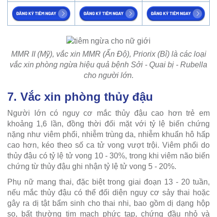
MMR II (Mỹ), vắc xin MMR (Ấn Độ), Priorix (Bỉ) là các loại
vắc xin phòng ngừa hiệu quả bệnh Sởi - Quai bị - Rubella
cho người lớn.
7. Vắc xin phòng thủy đậu
Người lớn có nguy cơ mắc thủy đậu cao hơn trẻ em
khoảng 1,6 lần, đồng thời đối mặt với tỷ lệ biến chứng
nặng như viêm phổi, nhiễm trùng da, nhiễm khuẩn hô hấp
cao hơn, kéo theo số ca tử vong vượt trội. Viêm phổi do
thủy đậu có tỷ lệ tử vong 10 - 30%, trong khi viêm não biến
chứng từ thủy đậu ghi nhận tỷ lệ tử vong 5 - 20%.
Phụ nữ mang thai, đặc biệt trong giai đoạn 13 - 20 tuần,
nếu mắc thủy đậu có thể đối diện nguy cơ sảy thai hoặc
gây ra dị tật bẩm sinh cho thai nhi, bao gồm dị dạng hộp
sọ, bất thường tim mạch phức tạp, chứng đầu nhỏ và