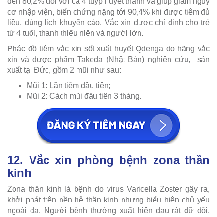
đến 80,2% đối với cả 4 tuýp huyết thanh và giúp giảm nguy
cơ nhập viện, biến chứng nặng tới 90,4% khi được tiêm đủ
liều, đúng lịch khuyến cáo. Vắc xin được chỉ định cho trẻ
từ 4 tuổi, thanh thiếu niên và người lớn.
Phác đồ tiêm vắc xin sốt xuất huyết Qdenga do hãng vắc
xin và dược phẩm Takeda (Nhật Bản) nghiên cứu, sản
xuất tại Đức, gồm 2 mũi như sau:
Mũi 1: Lần tiêm đầu tiên;
Mũi 2: Cách mũi đầu tiên 3 tháng.
12. Vắc xin phòng bệnh zona thần
kinh
Zona thần kinh là bệnh do virus Varicella Zoster gây ra,
khởi phát trên nền hệ thần kinh nhưng biểu hiện chủ yếu
ngoài da. Người bệnh thường xuất hiện đau rát dữ dội,