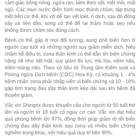
cảm giác bỏng nóng, ngứa ran, kèm theo sốt, mệt mỏi, mất
ngủ. Các mụn nước điển hình mọc thành chùm, tập trung
một bên cơ thể, khi vỡ dễ tạo vết loét, rỉ dịch, sau đó đóng
vảy và liền dần, song có thể để lại thâm hoặc sẹo nếu
không được chăm sóc đúng cách.
Bệnh có thể gặp ở mọi đối tượng, song phổ biến hơn ở
người cao tuổi và những người suy giảm miễn dịch. Nếu
chậm trễ điều trị, zona thần kinh có thể dẫn tới biến chứng
nặng nề như liệt mặt, suy giảm thị lực, mù lòa, viêm não,
viêm màng não. Theo số liệu từ Trung tâm Kiểm soát và
Phòng ngừa Dịch bệnh (CDC) Hoa Kỳ, có khoảng 1 - 4%
bệnh nhân zona phải nhập viện vì biến chứng và 10 - 18%
gặp tình trạng đau dây thần kinh kéo dài sau khi bệnh đã
thuyên giảm.
Vắc xin Shingrix được khuyến cáo cho người từ 50 tuổi trở
lên và người từ 18 tuổi có nguy cơ cao. Vắc xin đạt hiệu
quả phòng bệnh tới 97%, đồng thời giúp giảm rõ rệt biến
chứng đau dây thần kinh sau zona và nhiều biến chứng
nghiêm trọng khác, với hiệu quả duy trì trên 90%.