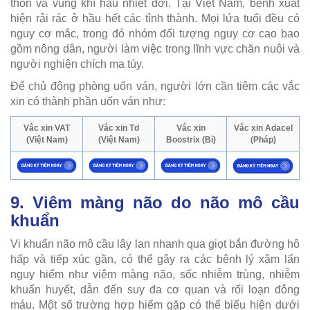
thôn và vùng khí hậu nhiệt đới. Tại Việt Nam, bệnh xuất
hiện rải rác ở hầu hết các tỉnh thành. Mọi lứa tuổi đều có
nguy cơ mắc, trong đó nhóm đối tượng nguy cơ cao bao
gồm nông dân, người làm việc trong lĩnh vực chăn nuôi và
người nghiện chích ma túy.
Để chủ động phòng uốn ván, người lớn cần tiêm các vắc
xin có thành phần uốn ván như:
Vắc xin VAT
Vắc xin Td
Vắc xin
Vắc xin Adacel
(Việt Nam)
(Việt Nam)
Boostrix (Bỉ)
(Pháp)
9. Viêm màng não do não mô cầu
khuẩn
Vi khuẩn não mô cầu lây lan nhanh qua giọt bắn đường hô
hấp và tiếp xúc gần, có thể gây ra các bệnh lý xâm lấn
nguy hiểm như viêm màng não, sốc nhiễm trùng, nhiễm
khuẩn huyết, dẫn đến suy đa cơ quan và rối loạn đông
máu. Một số trường hợp hiếm gặp có thể biểu hiện dưới