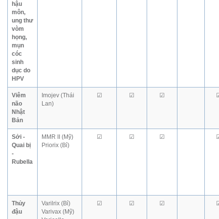
hậu
môn,
ung thư
vòm
họng,
mụn
cóc
sinh
dục do
HPV
Viêm
Imojev (Thái
☑
☑
☑
não
Lan)
Nhật
Bản
Sởi -
MMR II (Mỹ)
☑
☑
☑
Quai bị
Priorix (Bỉ)
-
Rubella
Thủy
Varilrix (Bỉ)
☑
☑
☑
đậu
Varivax (Mỹ)