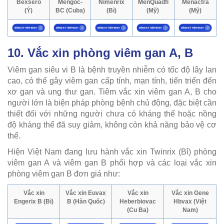
Bexsero
Mengoc-
Nimenrix
MenQuadfi
Menactra
(Ý)
BC (Cuba)
(Bỉ)
(Mỹ)
(Mỹ)
10. Vắc xin phòng viêm gan A, B
Viêm gan siêu vi B là bệnh truyền nhiễm có tốc độ lây lan
cao, có thể gây viêm gan cấp tính, mạn tính, tiến triển đến
xơ gan và ung thư gan. Tiêm vắc xin viêm gan A, B cho
người lớn là biện pháp phòng bệnh chủ động, đặc biệt cần
thiết đối với những người chưa có kháng thể hoặc nồng
độ kháng thể đã suy giảm, không còn khả năng bảo vệ cơ
thể.
Hiện Việt Nam đang lưu hành vắc xin Twinrix (Bỉ) phòng
viêm gan A và viêm gan B phối hợp và các loại vắc xin
phòng viêm gan B đơn giá như:
Vắc xin
Vắc xin Euvax
Vắc xin
Vắc xin Gene
Engerix B (Bỉ)
B (Hàn Quốc)
Heberbiovac
Hbvax (Việt
(Cu Ba)
Nam)