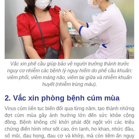
Vắc xin phế cầu giúp bảo vệ người trưởng thành trước
nguy cơ nhiễm các bệnh lý nguy hiểm do phế cầu khuẩn:
viêm phổi, viêm màng não, viêm tai giữa và nhiễm khuẩn
huyết (nhiễm trùng máu).
2. Vắc xin phòng bệnh cúm mùa
Virus cúm liên tục biến đổi qua từng năm, tạo thành những
đợt cúm mùa gây ảnh hưởng lớn đến sức khỏe cộng
đồng. Bệnh không chỉ khởi phát đột ngột với các triệu
chứng điển hình như sốt cao, ớn lạnh, ho khan, nhức đầu,
sổ mũi, đau họng, đau cơ và khớp, mà còn tiềm ẩn nguy