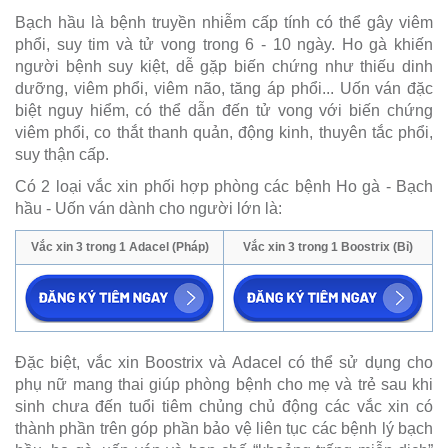
Bạch hầu là bệnh truyền nhiễm cấp tính có thể gây viêm
phổi, suy tim và tử vong trong 6 - 10 ngày. Ho gà khiến
người bệnh suy kiệt, dễ gặp biến chứng như thiếu dinh
dưỡng, viêm phổi, viêm não, tăng áp phổi... Uốn ván đặc
biệt nguy hiểm, có thể dẫn đến tử vong với biến chứng
viêm phổi, co thắt thanh quản, động kinh, thuyên tắc phổi,
suy thận cấp.
Có 2 loại vắc xin phối hợp phòng các bệnh Ho gà - Bạch
hầu - Uốn ván dành cho người lớn là:
Vắc xin 3 trong 1 Adacel (Pháp)
Vắc xin 3 trong 1 Boostrix (Bỉ)
Đặc biệt, vắc xin Boostrix và Adacel có thể sử dụng cho
phụ nữ mang thai giúp phòng bệnh cho mẹ và trẻ sau khi
sinh chưa đến tuổi tiêm chủng chủ động các vắc xin có
thành phần trên góp phần bảo vệ liên tục các bệnh lý bạch