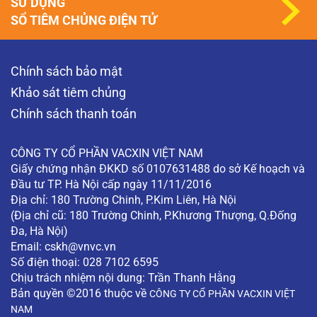
SỬ DỤNG
SỔ TIÊM CHỦNG ĐIỆN TỬ
Chính sách bảo mật
Khảo sát tiêm chủng
Chính sách thanh toán
CÔNG TY CỔ PHẦN VACXIN VIỆT NAM
Giấy chứng nhận ĐKKD số 0107631488 do sở Kế hoạch và
Đầu tư TP. Hà Nội cấp ngày 11/11/2016
Địa chỉ: 180 Trường Chinh, P.Kim Liên, Hà Nội
(Địa chỉ cũ: 180 Trường Chinh, P.Khương Thượng, Q.Đống
Đa, Hà Nội)
Email:
cskh@vnvc.vn
Số điện thoại: 028 7102 6595
Chịu trách nhiệm nội dung: Trần Thanh Hằng
Bản quyền ©2016 thuộc về
CÔNG TY CỔ PHẦN VACXIN VIỆT
NAM