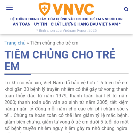
Toggle
navigation
HỆ THỐNG TRUNG TÂM TIÊM CHỦNG VẮC XIN CHO TRẺ EM & NGƯỜI LỚN
AN TOÀN - UY TÍN - CHẤT LƯỢNG HÀNG ĐẦU VIỆT NAM *
* Bình chọn của Vietnam Report 2025
Trang chủ
»
Tiêm chủng cho trẻ em
TIÊM CHỦNG CHO TRẺ
EM
Từ khi có vắc xin, Việt Nam đã bảo vệ hơn 1.6 triệu trẻ em
khỏi gần 30 bệnh lý truyền nhiễm có thể gây tử vong; thanh
toán thủy đậu từ năm 1979; thanh toán bại liệt từ năm
2000; thanh toán uốn ván sơ sinh từ năm 2005; tiết kiệm
hàng ngàn tỷ đồng mỗi năm cho các chi phí chăm sóc y
tế... Chúng ta hoàn toàn có thể làm giảm tỷ lệ mắc bệnh,
giảm biến chứng, giảm tử vong ở trẻ em dưới 5 tuổi do một
số bệnh truyền nhiễm nguy hiểm gây ra nhờ chủng ngừa.