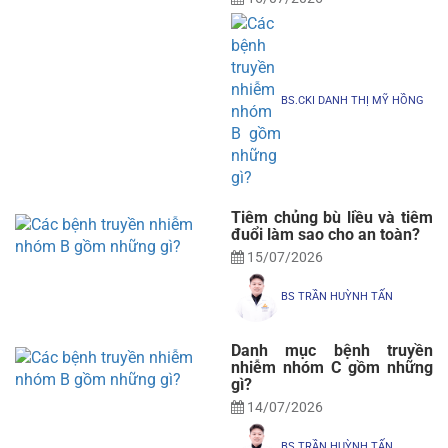
BS.CKI DANH THỊ MỸ HỒNG
Tiêm chủng bù liều và tiêm
đuổi làm sao cho an toàn?
15/07/2026
BS TRẦN HUỲNH TẤN
Danh mục bệnh truyền
nhiễm nhóm C gồm những
gì?
14/07/2026
BS TRẦN HUỲNH TẤN