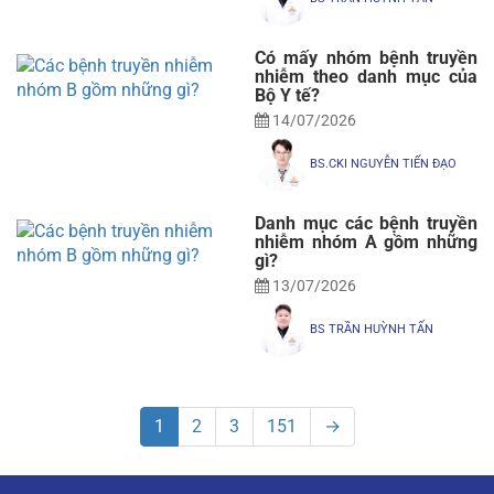
Có mấy nhóm bệnh truyền
nhiễm theo danh mục của
Bộ Y tế?
14/07/2026
BS.CKI NGUYỄN TIẾN ĐẠO
Danh mục các bệnh truyền
nhiễm nhóm A gồm những
gì?
13/07/2026
BS TRẦN HUỲNH TẤN
1
2
3
151
→