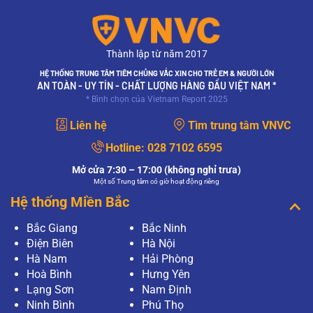
Thành lập từ năm 2017
HỆ THỐNG TRUNG TÂM TIÊM CHỦNG VẮC XIN CHO TRẺ EM & NGƯỜI LỚN
AN TOÀN - UY TÍN - CHẤT LƯỢNG HÀNG ĐẦU VIỆT NAM *
* Bình chọn của Vietnam Report 2025
Liên hệ
Tìm trung tâm VNVC
Hotline:
028 7102 6595
Mở cửa 7:30 – 17:00 (không nghỉ trưa)
Một số Trung tâm có giờ hoạt động riêng
Hệ thống Miền Bắc
Bắc Giang
Bắc Ninh
Điện Biên
Hà Nội
Hà Nam
Hải Phòng
Hoà Bình
Hưng Yên
Lạng Sơn
Nam Định
Ninh Bình
Phú Thọ