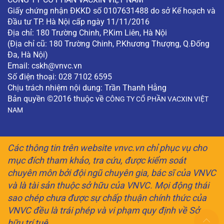
Giấy chứng nhận ĐKKD số 0107631488 do sở Kế hoạch và
Đầu tư TP. Hà Nội cấp ngày 11/11/2016
Địa chỉ: 180 Trường Chinh, P.Kim Liên, Hà Nội
(Địa chỉ cũ: 180 Trường Chinh, P.Khương Thượng, Q.Đống
Đa, Hà Nội)
Email:
cskh@vnvc.vn
Số điện thoại: 028 7102 6595
Chịu trách nhiệm nội dung: Trần Thanh Hằng
Bản quyền ©2016 thuộc về
CÔNG TY CỔ PHẦN VACXIN VIỆT
NAM
Các thông tin trên website vnvc.vn chỉ phục vụ cho
mục đích tham khảo, tra cứu, được kiểm soát
chuyên môn bởi đội ngũ chuyên gia, bác sĩ của VNVC
và là tài sản thuộc sở hữu của VNVC. Mọi động thái
sao chép chưa được sự chấp thuận chính thức của
VNVC đều là trái phép và vi phạm quy định về Sở
hữu trí tuệ.