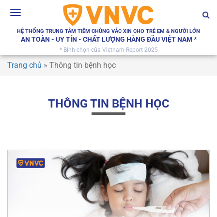
Toggle
navigation
HỆ THỐNG TRUNG TÂM TIÊM CHỦNG VẮC XIN CHO TRẺ EM & NGƯỜI LỚN
AN TOÀN - UY TÍN - CHẤT LƯỢNG HÀNG ĐẦU VIỆT NAM *
* Bình chọn của Vietnam Report 2025
Trang chủ
»
Thông tin bệnh học
THÔNG TIN BỆNH HỌC