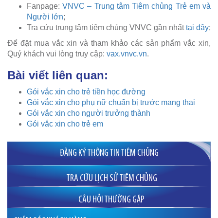
Fanpage:
VNVC – Trung tâm Tiêm chủng Trẻ em và
Người lớn
;
Tra cứu trung tâm tiêm chủng VNVC gần nhất
tại đây
;
Để đặt mua vắc xin và tham khảo các sản phẩm vắc xin,
Quý khách vui lòng truy cập:
vax.vnvc.vn
.
Bài viết liên quan:
Gói vắc xin cho trẻ tiền học đường
Gói vắc xin cho phụ nữ chuẩn bị trước mang thai
Gói vắc xin cho người trưởng thành
Gói vắc xin cho trẻ em
ĐĂNG KÝ THÔNG TIN TIÊM CHỦNG
TRA CỨU LỊCH SỬ TIÊM CHỦNG
CÂU HỎI THƯỜNG GẶP
Sau khi tiêm vắc xin bao lâu thì được mang