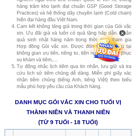
hàng trăm kho lạnh đạt chuẩn GSP (Good Storage
Practices) và hệ thống dây chuyền lạnh (Cold chain)
hiện đại hàng đầu Việt Nam.
Cam kết không tăng giá trong thời gian của Gói vắc
×
xin. Ưu đãi giá và luôn có quà tặng hấp dẫn. Nhận
quà sinh nhật hàng năm trong thời gian tham gia
Hợp đồng Gói vắc xin. Được đón tiếp phục vụ tại
không gian ưu tiên, riêng tư, tiện nghi. Ưu tiên phục
vụ khám và tiêm,…
Tự động nhắc lịch tiêm qua tin nhắn, lưu giữ và tra
cứu lịch sử tiêm chủng dễ dàng. Miễn phí giấy xác
nhận tiêm chủng (tiếng Anh, tiếng Việt) theo biểu
mẫu phù hợp yêu cầu của Khách hàng.
DANH MỤC GÓI VẮC XIN CHO TUỔI VỊ
THÀNH NIÊN VÀ THANH NIÊN
(TỪ 9 TUỔI - 18 TUỔI)