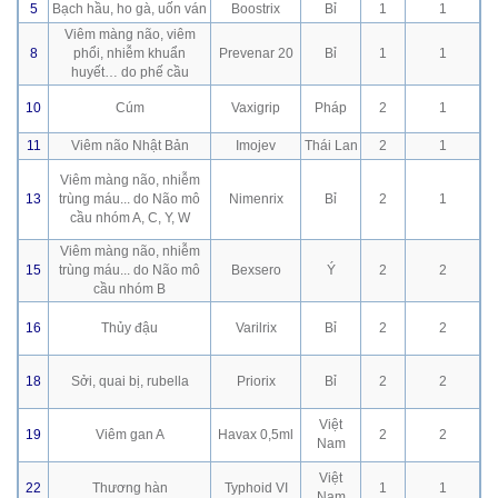
5
Bạch hầu, ho gà, uốn ván
Boostrix
Bỉ
1
1
Viêm màng não, viêm
8
phổi, nhiễm khuẩn
Prevenar 20
Bỉ
1
1
huyết… do phế cầu
10
Cúm
Vaxigrip
Pháp
2
1
11
Viêm não Nhật Bản
Imojev
Thái Lan
2
1
Viêm màng não, nhiễm
13
trùng máu... do Não mô
Nimenrix
Bỉ
2
1
cầu nhóm A, C, Y, W
Viêm màng não, nhiễm
15
trùng máu... do Não mô
Bexsero
Ý
2
2
cầu nhóm B
16
Thủy đậu
Varilrix
Bỉ
2
2
18
Sởi, quai bị, rubella
Priorix
Bỉ
2
2
Việt
19
Viêm gan A
Havax 0,5ml
2
2
Nam
Việt
22
Thương hàn
Typhoid VI
1
1
Nam