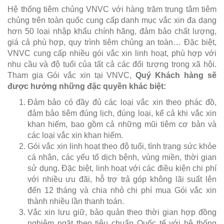
Hệ thống tiêm chủng VNVC với hàng trăm trung tâm tiêm
chủng trên toàn quốc cung cấp danh mục vắc xin đa dạng
hơn 50 loại nhập khẩu chính hãng, đảm bảo chất lượng,
giá cả phù hợp, quy trình tiêm chủng an toàn… Đặc biệt,
VNVC cung cấp nhiều gói vắc xin linh hoạt, phù hợp với
nhu cầu và độ tuổi của tất cả các đối tượng trong xã hội.
Tham gia Gói vắc xin tại VNVC,
Quý Khách hàng sẽ
được hưởng những đặc quyền khác biệt:
Đảm bảo có đầy đủ các loại vắc xin theo phác đồ,
đảm bảo tiêm đúng lịch, đúng loại, kể cả khi vắc xin
khan hiếm, bao gồm cả những mũi tiêm cơ bản và
các loại vắc xin khan hiếm.
Gói vắc xin linh hoạt theo độ tuổi, tình trạng sức khỏe
cá nhân, các yếu tố dịch bệnh, vùng miền, thời gian
sử dụng. Đặc biệt, linh hoạt với các điều kiện chi phí
với nhiều ưu đãi, hỗ trợ trả góp không lãi suất lên
đến 12 tháng và chia nhỏ chi phí mua Gói vắc xin
thành nhiều lần thanh toán.
Vắc xin lưu giữ, bảo quản theo thời gian hợp đồng
nghiêm ngặt theo tiêu chuẩn Quốc tế với hệ thống