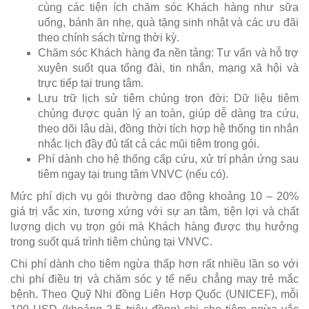
cùng các tiện ích chăm sóc Khách hàng như sữa
uống, bánh ăn nhẹ, quà tặng sinh nhật và các ưu đãi
theo chính sách từng thời kỳ.
Chăm sóc Khách hàng đa nền tảng: Tư vấn và hỗ trợ
xuyên suốt qua tổng đài, tin nhắn, mạng xã hội và
trực tiếp tại trung tâm.
Lưu trữ lịch sử tiêm chủng trọn đời: Dữ liệu tiêm
chủng được quản lý an toàn, giúp dễ dàng tra cứu,
theo dõi lâu dài, đồng thời tích hợp hệ thống tin nhắn
nhắc lịch đầy đủ tất cả các mũi tiêm trong gói.
Phí dành cho hệ thống cấp cứu, xử trí phản ứng sau
tiêm ngay tại trung tâm VNVC (nếu có).
Mức phí dịch vụ gói thường dao động khoảng 10 – 20%
giá trị vắc xin, tương xứng với sự an tâm, tiện lợi và chất
lượng dịch vụ trọn gói mà Khách hàng được thụ hưởng
trong suốt quá trình tiêm chủng tại VNVC.
Chi phí dành cho tiêm ngừa thấp hơn rất nhiều lần so với
chi phí điều trị và chăm sóc y tế nếu chẳng may trẻ mắc
bệnh. Theo Quỹ Nhi đồng Liên Hợp Quốc (UNICEF), mỗi