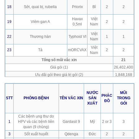
18
Sởi, quai bị, rubella
Priorix
Bỉ
2
2
Havax
Việt
19
Viêm gan A
2
2
0,5ml
Nam
Việt
22
Thương hàn
Typhoid VI
1
1
Nam
Việt
23
Tả
mORCVAX
2
2
Nam
Tổng số mũi vắc xin
21
Giá gói (1)
26,402,400
Ưu đãi gói theo giá trị gói (2)
1,848,168
Giá gói sau ưu đãi (1 - 2)
24,554,232
TỔNG THANH TOÁN
24,554,232
NƯỚC
MŨI
PHÁC
STT
PHÒNG BỆNH
TÊN VẮC XIN
SẢN
TRONG
Chọn 1 trong 2:
ĐỒ
XUẤT
GÓI
+ 01 Túi thời trang VNVC
+ Hoặc 01 Balo học sinh VNVC
Các bệnh ung thư do
1
HPV và các bệnh liên
Gardasil 9
Mỹ
2 or 3
3
quan (9 chủng)
3
Sốt xuất huyết
Qdenga
Đức
2
2