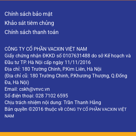
cung không? (Độc giả ẩn danh)
Chính sách bảo mật
XEM THÊM
Khảo sát tiêm chủng
Những lưu ý khi bị sùi mào gà, mụn cóc sinh
Chính sách thanh toán
dục?
Xin bác sĩ cho biết những cần lưu ý khi bị sùi
mào gà, mụn cóc sinh dục? (Độc giả ẩn danh)
CÔNG TY CỔ PHẦN VACXIN VIỆT NAM
XEM THÊM
Giấy chứng nhận ĐKKD số 0107631488 do sở Kế hoạch và
Đầu tư TP. Hà Nội cấp ngày 11/11/2016
Địa chỉ: 180 Trường Chinh, P.Kim Liên, Hà Nội
(Địa chỉ cũ: 180 Trường Chinh, P.Khương Thượng, Q.Đống
Đa, Hà Nội)
Email:
cskh@vnvc.vn
Số điện thoại: 028 7102 6595
Chịu trách nhiệm nội dung: Trần Thanh Hằng
Bản quyền ©2016 thuộc về
CÔNG TY CỔ PHẦN VACXIN VIỆT
NAM