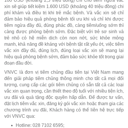
100 USD (khoảng 2,5 triệu đồng) chi cho tiêm ngừa vắc
xin sẽ giúp tiết kiệm 1.600 USD (khoảng 40 triệu đồng) chi
phí khám và điều trị khi trẻ mắc bệnh. Và vắc xin sẽ chỉ
đảm bảo hiệu quả phòng bệnh tối ưu khi và chỉ khi được
tiêm ngừa đầy đủ, đúng phác đồ, càng tiêm/uống sớm thì
càng được phòng bệnh sớm. Đặc biệt với trẻ sơ sinh và
trẻ nhỏ có hệ miễn dịch còn non nớt, sức khỏe mỏng
manh, khả năng đề kháng với bệnh tật rất yếu ớt, việc tiêm
vắc xin đầy đủ, đúng lịch, đúng loại vắc xin sẽ mang lại
hiệu quả phòng bệnh sớm, đảm bảo sức khỏe tốt trong giai
đoạn đầu đời.
VNVC là đơn vị tiêm chủng đầu tiên tại Việt Nam mang
đến giải pháp tiêm chủng thông minh cho tất cả mọi đối
tượng, cung cấp các gói tiêm chủng có sẵn tất cả các loại
vắc xin quan trọng, cần thiết theo độ tuổi với nhiều tiện ích,
ưu đãi và quà tặng độc quyền hấp dẫn. Để được tư vấn,
đặt lịch tiêm vắc xin, đăng ký gói vắc xin hoặc tham gia các
chương trình ưu đãi, Khách hàng có thể liên hệ trực tiếp
với VNVC qua:
Hotline: 028 7102 6595;