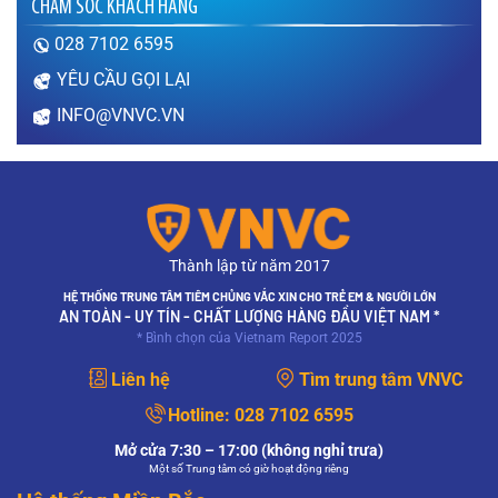
CHĂM SÓC KHÁCH HÀNG
thai?
Thưa bác sĩ, sau khi tiêm vắc xin bao lâu thì có
028 7102 6595
thể mang thai? Sau khi tiêm vắc xin chưa được
1 tháng (tính từ thời điểm tiêm phòng) em lỡ có
YÊU CẦU GỌI LẠI
thai thì có…
INFO@VNVC.VN
XEM THÊM
Sùi mào gà nguy hiểm như thế nào?
Thưa bác sĩ, bệnh sùi mào gà gây ra hậu quả
gì? Em đang mang thai, mắc sùi mào gà thì có
ảnh hưởng như thế nào đến sức khỏe thai nhi?
Mong bác sĩ giải…
Thành lập từ năm 2017
XEM THÊM
HỆ THỐNG TRUNG TÂM TIÊM CHỦNG VẮC XIN CHO TRẺ EM & NGƯỜI LỚN
AN TOÀN - UY TÍN - CHẤT LƯỢNG HÀNG ĐẦU VIỆT NAM *
Mục đích của xét nghiệm PAP và xét nghiệm
* Bình chọn của Vietnam Report 2025
HPV có giống nhau không?
Mục đích của xét nghiệm PAP và xét nghiệm
Liên hệ
Tìm trung tâm VNVC
HPV có giống nhau không?
XEM THÊM
Hotline:
028 7102 6595
Mở cửa 7:30 – 17:00 (không nghỉ trưa)
Làm gì khi xét nghiệm PAP có kết quả bất
Một số Trung tâm có giờ hoạt động riêng
thường?