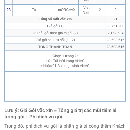
Việt
23
Tả
mORCVAX
2
2
Nam
Tổng số mũi vắc xin
21
Giá gói (1)
30,751,200
Ưu đãi gói theo giá trị gói (2)
2,152,584
Giá gói sau ưu đãi (1 - 2)
28,598,616
TỔNG THANH TOÁN
28,598,616
Chọn 1 trong 2:
+ 01 Túi thời trang VNVC
+ Hoặc 01 Balo học sinh VNVC
Lưu ý: Giá Gói vắc xin = Tổng giá trị các mũi tiêm lẻ
trong gói + Phí dịch vụ gói.
Trong đó, phí dịch vụ gói là phần giá trị cộng thêm Khách