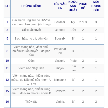
NƯỚC
MŨI
TÊN VẮC
PHÁC
STT
PHÒNG BỆNH
SẢN
TRONG
XIN
ĐỒ
XUẤT
GÓI
Các bệnh ung thư do HPV và
1
Gardasil
Mỹ
2 or 3
3
các bệnh liên quan (4 chủng)
3
Sốt xuất huyết
Qdenga
Đức
2
2
5
Bạch hầu, ho gà, uốn ván
Boostrix
Bỉ
1
1
Viêm màng não, viêm phổi,
Prevenar
8
nhiễm khuẩn huyết… do phế
Bỉ
1
1
20
cầu
10
Cúm
Vaxigrip
Pháp
2
1
Thái
11
Viêm não Nhật Bản
Imojev
2
1
Lan
Viêm màng não, nhiễm trùng
12
máu... do Não mô cầu nhóm A,
Nimenrix
Bỉ
2
1
C, Y, W
Viêm màng não, nhiễm trùng
15
Bexsero
Ý
2
2
máu... do Não mô cầu nhóm B
16
Thủy đậu
Varilrix
Bỉ
2
2