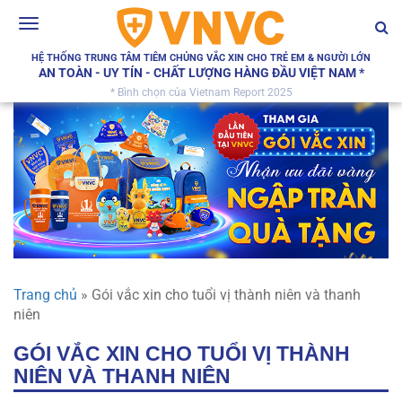
Toggle
navigation
HỆ THỐNG TRUNG TÂM TIÊM CHỦNG VẮC XIN CHO TRẺ EM & NGƯỜI LỚN
AN TOÀN - UY TÍN - CHẤT LƯỢNG HÀNG ĐẦU VIỆT NAM *
* Bình chọn của Vietnam Report 2025
Trang chủ
»
Gói vắc xin cho tuổi vị thành niên và thanh
niên
GÓI VẮC XIN CHO TUỔI VỊ THÀNH
NIÊN VÀ THANH NIÊN