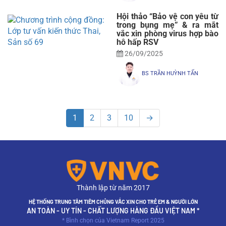
Hội thảo “Bảo vệ con yêu từ
trong bụng mẹ” & ra mắt
vắc xin phòng virus hợp bào
hô hấp RSV
26/09/2025
BS TRẦN HUỲNH TẤN
1
2
3
10
→
Thành lập từ năm 2017
HỆ THỐNG TRUNG TÂM TIÊM CHỦNG VẮC XIN CHO TRẺ EM & NGƯỜI LỚN
AN TOÀN - UY TÍN - CHẤT LƯỢNG HÀNG ĐẦU VIỆT NAM *
* Bình chọn của Vietnam Report 2025