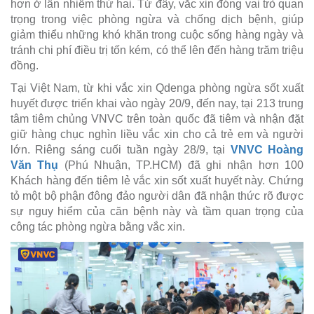
hơn ở lần nhiễm thứ hai. Từ đây, vắc xin đóng vai trò quan
trọng trong việc phòng ngừa và chống dịch bệnh, giúp
giảm thiểu những khó khăn trong cuộc sống hàng ngày và
tránh chi phí điều trị tốn kém, có thể lên đến hàng trăm triệu
đồng.
Tại Việt Nam, từ khi vắc xin Qdenga phòng ngừa sốt xuất
huyết được triển khai vào ngày 20/9, đến nay, tại 213 trung
tâm tiêm chủng VNVC trên toàn quốc đã tiêm và nhận đặt
giữ hàng chục nghìn liều vắc xin cho cả trẻ em và người
lớn. Riêng sáng cuối tuần ngày 28/9, tại
VNVC Hoàng
Văn Thụ
(Phú Nhuận, TP.HCM) đã ghi nhận hơn 100
Khách hàng đến tiêm lẻ vắc xin sốt xuất huyết này. Chứng
tỏ một bộ phận đông đảo người dân đã nhận thức rõ được
sự nguy hiểm của căn bệnh này và tầm quan trọng của
công tác phòng ngừa bằng vắc xin.