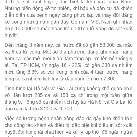
dịch tễ sốt xuất huyết, đặc biệt là khu vực phía Nam.
Những biến động về tự nhiên, khí hậu và dân cư đã khiến
diễn biến của bệnh ngày càng phức tạp và thay đổi đáng
kể trong những năm gần đây. Có năm, Việt Nam ghi nhận
hơn 100.000 ca mắc hoặc trên 100 ca tử vong do sốt xuất
huyết.
Đến tháng 8 năm nay, cả nước đã có gần 53.000 ca mắc
và 6 ca tử vong. Một số địa phương đang ghi nhận hàng
trăm ca mắc mới mỗi tuần, làm tăng áp lực lên hệ thống y
tế. Tại TP.HCM, từ ngày 16 - 22/9, có gần 330 ca nhiễm
mới, tăng 8,3% so với trung bình của 4 tuần trước, nâng
tổng số ca nhiễm tích lũy từ đầu năm lên hơn 7.300.
Tình hình tại Hà Nội và Gia Lai cũng không khả quan hơn
với lần lượt 285 ca và 153 ca chỉ trong một tuần giữa
tháng 9. Tổng số ca nhiễm tích lũy tại Hà Nội và Gia Lai từ
đầu năm là hơn 3.200 và 1.700.
Việc số lượng bệnh nhân đông đảo đã gây khó khăn lớn
cho công tác khám và điều trị, đặc biệt khi điều trị sốt xuất
huyết đòi hỏi phải phát hiện và xử lý kịp thời để ngăn ngừa