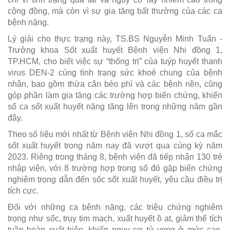
cộng đồng, mà còn vì sự gia tăng bất thường của các ca
bệnh nặng.
Lý giải cho thực trạng này, TS.BS Nguyễn Minh Tuấn -
Trưởng khoa Sốt xuất huyết Bệnh viện Nhi đồng 1,
TP.HCM, cho biết việc sự “thống trị” của tuýp huyết thanh
virus DEN-2 cùng tình trạng sức khoẻ chung của bệnh
nhân, bao gồm thừa cân béo phì và các bệnh nền, cũng
góp phần làm gia tăng các trường hợp biến chứng, khiến
số ca sốt xuất huyết nặng tăng lên trong những năm gần
đây.
Theo số liệu mới nhất từ Bệnh viện Nhi đồng 1, số ca mắc
sốt xuất huyết trong năm nay đã vượt qua cùng kỳ năm
2023. Riêng trong tháng 8, bệnh viện đã tiếp nhận 130 trẻ
nhập viện, với 8 trường hợp trong số đó gặp biến chứng
nghiêm trọng dẫn đến sốc sốt xuất huyết, yêu cầu điều trị
tích cực.
Đối với những ca bệnh nặng, các triệu chứng nghiêm
trọng như sốc, trụy tim mạch, xuất huyết ồ ạt, giảm thể tích
tuần hoàn xuất hiện, khiến nguy cơ tử vong ở mức cao.