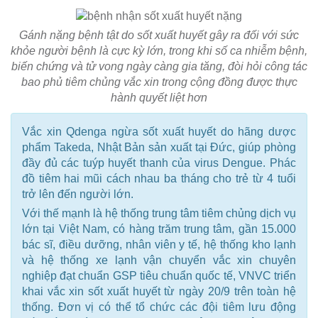
Gánh nặng bệnh tật do sốt xuất huyết gây ra đối với sức
khỏe người bệnh là cực kỳ lớn, trong khi số ca nhiễm bệnh,
biến chứng và tử vong ngày càng gia tăng, đòi hỏi công tác
bao phủ tiêm chủng vắc xin trong cộng đồng được thực
hành quyết liệt hơn
Vắc xin Qdenga ngừa sốt xuất huyết do hãng dược
phẩm Takeda, Nhật Bản sản xuất tại Đức, giúp phòng
đầy đủ các tuýp huyết thanh của virus Dengue. Phác
đồ tiêm hai mũi cách nhau ba tháng cho trẻ từ 4 tuổi
trở lên đến người lớn.
Với thế mạnh là hệ thống trung tâm tiêm chủng dịch vụ
lớn tại Việt Nam, có hàng trăm trung tâm, gần 15.000
bác sĩ, điều dưỡng, nhân viên y tế, hệ thống kho lạnh
và hệ thống xe lạnh vận chuyển vắc xin chuyên
nghiệp đạt chuẩn GSP tiêu chuẩn quốc tế, VNVC triển
khai vắc xin sốt xuất huyết từ ngày 20/9 trên toàn hệ
thống. Đơn vị có thể tổ chức các đội tiêm lưu động