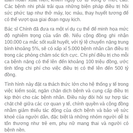
Các bệnh nhi phải trải qua những biện pháp điều trị hồi
sức phức tạp như thở máy, lọc máu, thay huyết tương để
có thể vượt qua giai đoạn nguy kịch.
Bác sĩ Chính đã đưa ra một ví dụ cụ thể để minh họa mức
độ nghiêm trọng của vấn đề. Nếu cộng đồng ghi nhận
100.000 ca mắc sốt xuất huyết, với tỷ lệ chuyển nặng trung
bình khoảng 5%, sẽ có xấp xỉ 5.000 bệnh nhân cần điều trị
trong các phòng chăm sóc tích cực. Chi phí điều trị cho mỗi
ca bệnh nặng có thể lên đến khoảng 100 triệu đồng, ước
tính tổng chi phí cho việc điều trị có thể lên đến 500 tỷ
đồng.
Tình hình này đặt ra thách thức lớn cho hệ thống y tế trong
việc kiểm soát, ngăn chặn dịch bệnh và cung cấp điều trị
kịp thời cho các bệnh nhân. Điều này đòi hỏi sự hợp tác
chặt chẽ giữa các cơ quan y tế, chính quyền và cộng đồng
nhằm giảm thiểu tác động của dịch bệnh và bảo vệ sức
khoẻ của người dân, đặc biệt là những nhóm người dễ bị
tổn thương như trẻ em, phụ nữ mang thai và người có
bệnh nền.