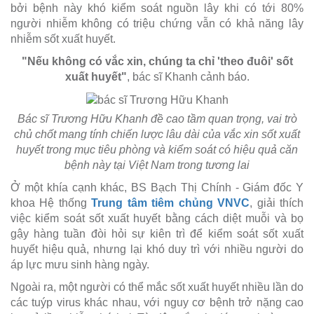
bởi bệnh này khó kiểm soát nguồn lây khi có tới 80%
người nhiễm không có triệu chứng vẫn có khả năng lây
nhiễm sốt xuất huyết.
"Nếu không có vắc xin, chúng ta chỉ 'theo đuôi' sốt
xuất huyết"
, bác sĩ Khanh cảnh báo.
Bác sĩ Trương Hữu Khanh đề cao tầm quan trọng, vai trò
chủ chốt mang tính chiến lược lâu dài của vắc xin sốt xuất
huyết trong mục tiêu phòng và kiểm soát có hiệu quả căn
bệnh này tại Việt Nam trong tương lai
Ở một khía cạnh khác, BS Bạch Thị Chính - Giám đốc Y
khoa Hệ thống
Trung tâm tiêm chủng VNVC
, giải thích
việc kiểm soát sốt xuất huyết bằng cách diệt muỗi và bọ
gậy hàng tuần đòi hỏi sự kiên trì để kiểm soát sốt xuất
huyết hiệu quả, nhưng lại khó duy trì với nhiều người do
áp lực mưu sinh hàng ngày.
Ngoài ra, một người có thể mắc sốt xuất huyết nhiều lần do
các tuýp virus khác nhau, với nguy cơ bệnh trở nặng cao