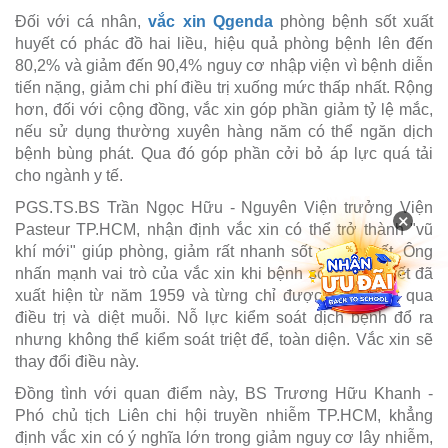
Đối với cá nhân,
vắc xin Qgenda
phòng bệnh sốt xuất
huyết có phác đồ hai liều, hiệu quả phòng bệnh lên đến
80,2% và giảm đến 90,4% nguy cơ nhập viện vì bệnh diễn
tiến nặng, giảm chi phí điều trị xuống mức thấp nhất. Rộng
hơn, đối với cộng đồng, vắc xin góp phần giảm tỷ lệ mắc,
nếu sử dụng thường xuyên hàng năm có thể ngăn dịch
bệnh bùng phát. Qua đó góp phần cởi bỏ áp lực quá tải
cho ngành y tế.
PGS.TS.BS Trần Ngọc Hữu - Nguyên Viện trưởng Viện
×
Pasteur TP.HCM, nhận định vắc xin có thể trở thành "vũ
khí mới" giúp phòng, giảm rất nhanh sốt xuất huyết. Ông
nhấn mạnh vai trò của vắc xin khi bệnh sốt xuất huyết đã
xuất hiện từ năm 1959 và từng chỉ được kiểm soát qua
điều trị và diệt muỗi. Nỗ lực kiểm soát dịch bệnh đổ ra
nhưng không thể kiểm soát triệt để, toàn diện. Vắc xin sẽ
thay đổi điều này.
Đồng tình với quan điểm này, BS Trương Hữu Khanh -
Phó chủ tịch Liên chi hội truyền nhiễm TP.HCM, khẳng
định vắc xin có ý nghĩa lớn trong giảm nguy cơ lây nhiễm,