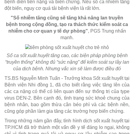
bệnh diễn tiến nặng và biến chứng. Nếu số ca nhiễm tăng
đột biến, nguy cơ quá tải bệnh viện là rất lớn.
"Số nhiễm tăng cũng sẽ tăng khả năng lan truyền
bệnh trong cộng đồng, tạo ra thách thức kiểm soát ca
nhiễm cho cơ quan y tế dự phòng"
, PGS Trung nhấn
mạnh.
Số ca sốt xuất huyết tăng cao, các biện pháp phòng bệnh
“truyền thống” không đủ “sức nặng” để kiểm soát sự lây lan
của dịch bệnh. Nhưng vắc xin sẽ làm được điều đó
TS.BS Nguyễn Minh Tuấn - Trưởng khoa Sốt xuất huyết tại
Bệnh viện Nhi đồng 1, đã cho biết rằng việc tăng lên của
các ca nặng có thể có liên quan đến sự thống trị của type
virus DEN-2. Bên cạnh đó, tình trạng sức khoẻ chung của
bệnh nhân, bao gồm thừa cân béo phì và các bệnh nền,
cũng góp phần làm gia tăng các trường hợp biến chứng.
Trong những năm gần đây, tình hình dịch sốt xuất huyết tại
TP.HCM đã trở thành một vấn đề y tế đáng lo ngại, không
chỉ vì tình trạng quá tải và nguy cơ lây nhiễm cao trong