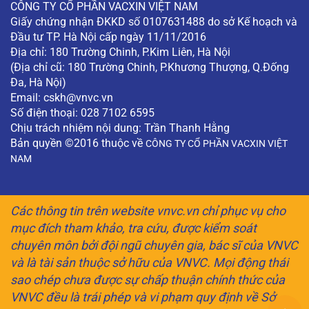
CÔNG TY CỔ PHẦN VACXIN VIỆT NAM
Giấy chứng nhận ĐKKD số 0107631488 do sở Kế hoạch và
Đầu tư TP. Hà Nội cấp ngày 11/11/2016
Địa chỉ: 180 Trường Chinh, P.Kim Liên, Hà Nội
(Địa chỉ cũ: 180 Trường Chinh, P.Khương Thượng, Q.Đống
Đa, Hà Nội)
Email:
cskh@vnvc.vn
Số điện thoại: 028 7102 6595
Chịu trách nhiệm nội dung: Trần Thanh Hằng
Bản quyền ©2016 thuộc về
CÔNG TY CỔ PHẦN VACXIN VIỆT
NAM
Các thông tin trên website vnvc.vn chỉ phục vụ cho
mục đích tham khảo, tra cứu, được kiểm soát
chuyên môn bởi đội ngũ chuyên gia, bác sĩ của VNVC
và là tài sản thuộc sở hữu của VNVC. Mọi động thái
sao chép chưa được sự chấp thuận chính thức của
VNVC đều là trái phép và vi phạm quy định về Sở