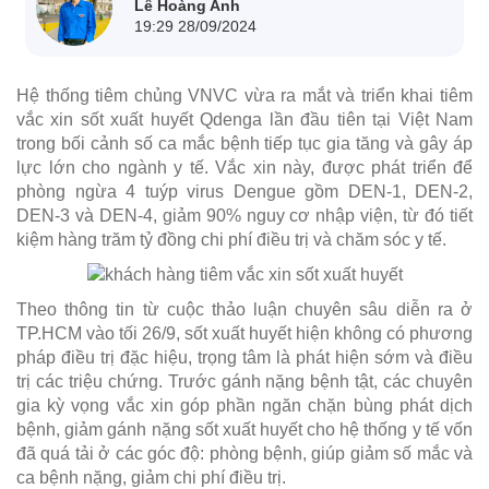
Lê Hoàng Anh
19:29 28/09/2024
Hệ thống tiêm chủng VNVC vừa ra mắt và triển khai tiêm
vắc xin sốt xuất huyết Qdenga lần đầu tiên tại Việt Nam
trong bối cảnh số ca mắc bệnh tiếp tục gia tăng và gây áp
lực lớn cho ngành y tế. Vắc xin này, được phát triển để
phòng ngừa 4 tuýp virus Dengue gồm DEN-1, DEN-2,
DEN-3 và DEN-4, giảm 90% nguy cơ nhập viện, từ đó tiết
kiệm hàng trăm tỷ đồng chi phí điều trị và chăm sóc y tế.
Theo thông tin từ cuộc thảo luận chuyên sâu diễn ra ở
TP.HCM vào tối 26/9, sốt xuất huyết hiện không có phương
pháp điều trị đặc hiệu, trọng tâm là phát hiện sớm và điều
trị các triệu chứng. Trước gánh nặng bệnh tật, các chuyên
gia kỳ vọng vắc xin góp phần ngăn chặn bùng phát dịch
bệnh, giảm gánh nặng sốt xuất huyết cho hệ thống y tế vốn
đã quá tải ở các góc độ: phòng bệnh, giúp giảm số mắc và
ca bệnh nặng, giảm chi phí điều trị.