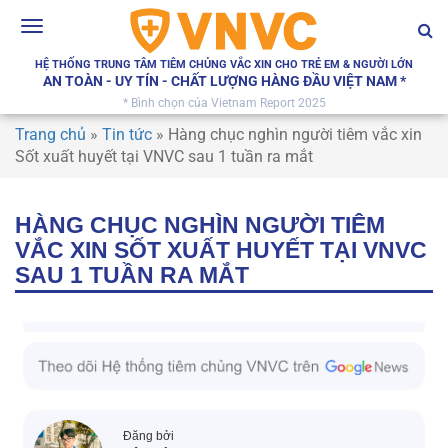
Toggle
navigation
HỆ THỐNG TRUNG TÂM TIÊM CHỦNG VẮC XIN CHO TRẺ EM & NGƯỜI LỚN
AN TOÀN - UY TÍN - CHẤT LƯỢNG HÀNG ĐẦU VIỆT NAM *
* Bình chọn của Vietnam Report 2025
Trang chủ
»
Tin tức
»
Hàng chục nghìn người tiêm vắc xin
Sốt xuất huyết tại VNVC sau 1 tuần ra mắt
HÀNG CHỤC NGHÌN NGƯỜI TIÊM
VẮC XIN SỐT XUẤT HUYẾT TẠI VNVC
SAU 1 TUẦN RA MẮT
Đăng bởi