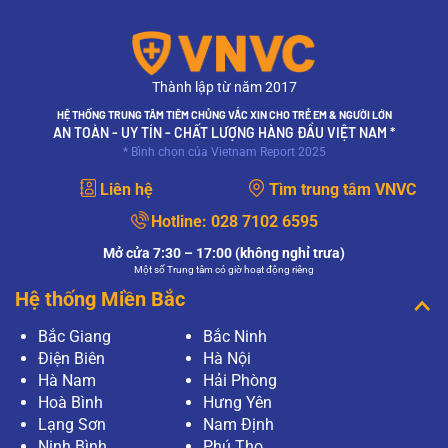
Thành lập từ năm 2017
HỆ THỐNG TRUNG TÂM TIÊM CHỦNG VẮC XIN CHO TRẺ EM & NGƯỜI LỚN
AN TOÀN - UY TÍN - CHẤT LƯỢNG HÀNG ĐẦU VIỆT NAM *
* Bình chọn của Vietnam Report 2025
Liên hệ
Tìm trung tâm VNVC
Hotline:
028 7102 6595
Mở cửa 7:30 – 17:00 (không nghỉ trưa)
Một số Trung tâm có giờ hoạt động riêng
Hệ thống Miền Bắc
Bắc Giang
Bắc Ninh
Điện Biên
Hà Nội
Hà Nam
Hải Phòng
Hoà Bình
Hưng Yên
Lạng Sơn
Nam Định
Ninh Bình
Phú Thọ