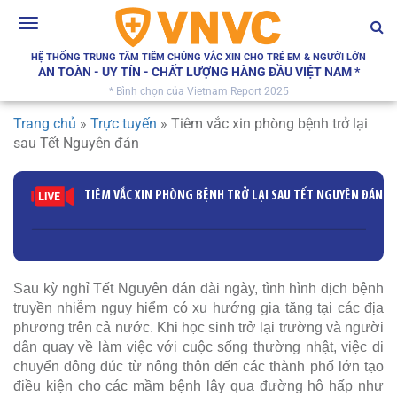
Toggle
navigation
HỆ THỐNG TRUNG TÂM TIÊM CHỦNG VẮC XIN CHO TRẺ EM & NGƯỜI LỚN
AN TOÀN - UY TÍN - CHẤT LƯỢNG HÀNG ĐẦU VIỆT NAM *
* Bình chọn của Vietnam Report 2025
Trang chủ
»
Trực tuyến
»
Tiêm vắc xin phòng bệnh trở lại
sau Tết Nguyên đán
TIÊM VẮC XIN PHÒNG BỆNH TRỞ LẠI SAU TẾT NGUYÊN ĐÁN
Sau kỳ nghỉ Tết Nguyên đán dài ngày, tình hình dịch bệnh
truyền nhiễm nguy hiểm có xu hướng gia tăng tại các địa
phương trên cả nước. Khi học sinh trở lại trường và người
dân quay về làm việc với cuộc sống thường nhật, việc di
chuyển đông đúc từ nông thôn đến các thành phố lớn tạo
điều kiện cho các mầm bệnh lây qua đường hô hấp như