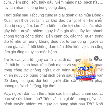
cúm, viêm phổi, sởi, thủy đậu, viêm màng não, bạch hầu…
lây lan nhanh chóng trong cộng đồng.
Thời điểm sau Tết cũng cũng là giai đoạn giao mùa Đông -
Xuân với thời tiết lạnh và khô đặc trưng, khiến hệ miễn
dịch bị suy giảm, tạo điều kiện thuận lợi cho các tác nhân
gây bệnh truyền nhiễm nguy hiểm gia tăng, lây lan nhanh
chóng trong cộng đồng. Bên cạnh đó, các thói quen trong
dịp lễ như ăn uống không điều độ, tụ tập đông người và
tham gia các lễ hội không đảm bảo điều kiện vệ sinh cũng
làm gia tăng nguy cơ mắc bệnh.
×
Trước các yếu tố nguy cơ từ việc di dân quy mô lớn, thời
tiết bất lợi, sinh hoạt kém lành mạnh và sự lơ là, chủ quan
trong công tác phòng ngừa dịch bệnh trong dịp nghỉ Tết
khiến nguy cơ bùng phát dịch bệnh sau Tết trở thành vấn
đề đáng lo ngại, đòi hỏi người dân cần có biện pháp
phòng ngừa chủ động, kịp thời.
Vậy, người dân cần thực hiện các biện pháp chăm sóc và
bảo vệ sức khỏe nào? Tiêm vắc xin gì để phòng ngừa các
bệnh truyền nhiễm có nguy cơ bùng phát sau Tết? Nhỡ