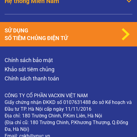
Hệ thống Miền Nam
SỬ DỤNG
SỔ TIÊM CHỦNG ĐIỆN TỬ
Chính sách bảo mật
Khảo sát tiêm chủng
Chính sách thanh toán
CÔNG TY CỔ PHẦN VACXIN VIỆT NAM
Giấy chứng nhận ĐKKD số 0107631488 do sở Kế hoạch và
Đầu tư TP. Hà Nội cấp ngày 11/11/2016
Địa chỉ: 180 Trường Chinh, P.Kim Liên, Hà Nội
(Địa chỉ cũ: 180 Trường Chinh, P.Khương Thượng, Q.Đống
Đa, Hà Nội)
Email:
cskh@vnvc.vn