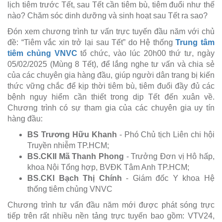
lịch tiêm trước Tết, sau Tết cần tiêm bù, tiêm đuổi như thế
nào? Chăm sóc dinh dưỡng và sinh hoạt sau Tết ra sao?
Đón xem chương trình tư vấn trực tuyến đầu năm với chủ
đề: “Tiêm vắc xin trở lại sau Tết” do Hệ thống
Trung tâm
tiêm chủng VNVC
tổ chức, vào lúc 20h00 thứ tư, ngày
05/02/2025 (Mùng 8 Tết), để lắng nghe tư vấn và chia sẻ
của các chuyên gia hàng đầu, giúp người dân trang bị kiến
thức vững chắc để kịp thời tiêm bù, tiêm đuổi đầy đủ các
bệnh nguy hiểm cần thiết trong dịp Tết đến xuân về.
Chương trình có sự tham gia của các chuyên gia uy tín
hàng đầu:
BS Trương Hữu Khanh
- Phó Chủ tịch Liên chi hội
Truyền nhiễm TP.HCM;
BS.CKII Mã Thanh Phong
- Trưởng Đơn vị Hô hấp,
khoa Nội Tổng hợp, BVĐK Tâm Anh TP.HCM;
BS.CKI Bạch Thị Chính
- Giám đốc Y khoa Hệ
thống tiêm chủng VNVC
Chương trình tư vấn đầu năm mới được phát sóng trực
tiếp trên rất nhiều nền tảng trực tuyến bao gồm: VTV24,