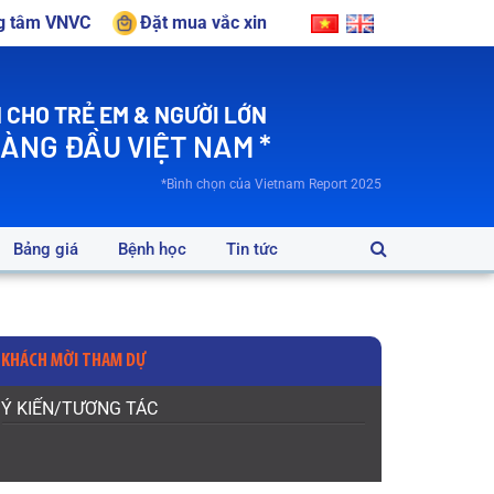
ng tâm VNVC
Đặt mua vắc xin
 CHO TRẺ EM & NGƯỜI LỚN
HÀNG ĐẦU VIỆT NAM *
*Bình chọn của Vietnam Report 2025
Bảng giá
Bệnh học
Tin tức
KHÁCH MỜI THAM DỰ
Ý KIẾN/TƯƠNG TÁC