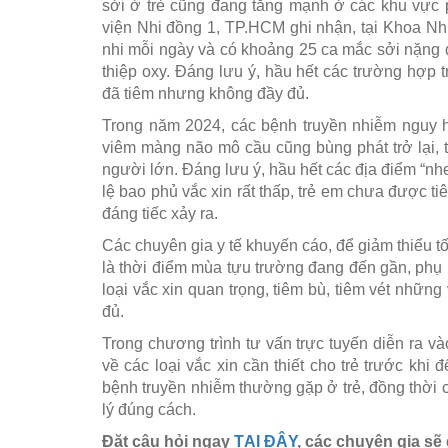
sởi ở trẻ cũng đang tăng mạnh ở các khu vực
viện Nhi đồng 1, TP.HCM ghi nhận, tại Khoa Nhi
nhi mỗi ngày và có khoảng 25 ca mắc sởi nặng đa
thiệp oxy. Đáng lưu ý, hầu hết các trường hợp 
đã tiêm nhưng không đầy đủ.
Trong năm 2024, các bệnh truyền nhiễm nguy
viêm màng não mô cầu cũng bùng phát trở lại, 
người lớn. Đáng lưu ý, hầu hết các địa điểm “n
lệ bao phủ vắc xin rất thấp, trẻ em chưa được t
đáng tiếc xảy ra.
Các chuyên gia y tế khuyến cáo, để giảm thiểu t
là thời điểm mùa tựu trường đang đến gần, phụ 
loại vắc xin quan trọng, tiêm bù, tiêm vét những
đủ.
Trong chương trình tư vấn trực tuyến diễn ra v
về các loại vắc xin cần thiết cho trẻ trước khi
bệnh truyền nhiễm thường gặp ở trẻ, đồng thời c
lý đúng cách.
Đặt câu hỏi ngay
TẠI ĐÂY
, các chuyên gia sẽ