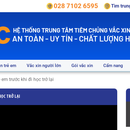
028 7102 6595
Tìm tru
HỆ THỐNG TRUNG TÂM TIÊM CHỦNG VẮC XIN
AN TOÀN - UY TÍN - CHẤT LƯỢNG 
in trẻ em
Vắc xin người lớn
Gói vắc xin
Cẩm nang
 em trước khi đi học trở lại
HỌC TRỞ LẠI