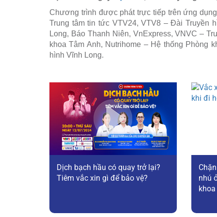
Chương trình được phát trực tiếp trên ứng dụn
Trung tâm tin tức VTV24, VTV8 – Đài Truyền h
Long, Báo Thanh Niên, VnExpress, VNVC – Tru
khoa Tâm Anh, Nutrihome – Hệ thống Phòng 
hình Vĩnh Long.
Dịch bạch hầu có quay trở lại?
Chặn
Tiêm vắc xin gì để bảo vệ?
nhú ở
khoa