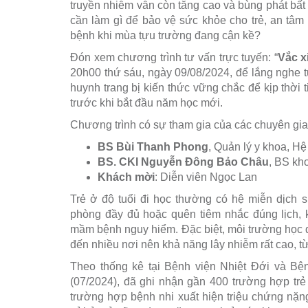
truyền nhiễm vẫn còn tăng cao và bùng phát bấ
cần làm gì để bảo vệ sức khỏe cho trẻ, an tâm
bệnh khi mùa tựu trường đang cận kề?
Đón xem chương trình tư vấn trực tuyến: “
Vắc x
20h00 thứ sáu, ngày 09/08/2024, để lắng nghe t
huynh trang bị kiến thức vững chắc để kịp thời
trước khi bắt đầu năm học mới.
Chương trình có sự tham gia của các chuyên gia
BS Bùi Thanh Phong
, Quản lý y khoa, H
BS. CKI Nguyễn Đông Bảo Châu
, BS k
Khách mời
: Diễn viên Ngọc Lan
Trẻ ở độ tuổi đi học thường có hệ miễn dịch s
phòng đầy đủ hoặc quên tiêm nhắc đúng lịch, k
mầm bệnh nguy hiểm. Đặc biệt, môi trường học đư
đến nhiều nơi nên khả năng lây nhiễm rất cao, t
Theo thống kê tại Bệnh viện Nhiệt Đới và Bện
(07/2024), đã ghi nhận gần 400 trường hợp trẻ
trường hợp bệnh nhi xuất hiện triệu chứng nặn