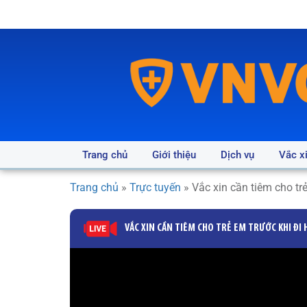
Trang chủ
Giới thiệu
Dịch vụ
Vắc x
Trang chủ
»
Trực tuyến
»
Vắc xin cần tiêm cho trẻ
VẮC XIN CẦN TIÊM CHO TRẺ EM TRƯỚC KHI ĐI 