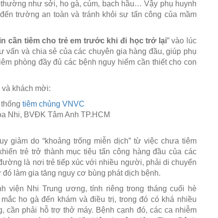
t thường như sởi, ho gà, cúm, bạch hầu… Vậy phụ huynh
 đến trường an toàn và tránh khỏi sự tấn công của mầm
in cần tiêm cho trẻ em trước khi đi học trở lại
” vào lúc
ư vấn và chia sẻ của các chuyên gia hàng đầu, giúp phụ
 tiêm phòng đầy đủ các bệnh nguy hiểm cần thiết cho con
 và khách mời:
ệ thống
tiêm chủng VNVC
hoa Nhi, BVĐK Tâm Anh TP.HCM
uy giảm do “khoảng trống miễn dịch” từ việc chưa tiêm
hiến trẻ trở thành mục tiêu tấn công hàng đầu của các
ờng là nơi trẻ tiếp xúc với nhiều người, phải di chuyển
ừ đó làm gia tăng nguy cơ bùng phát dịch bệnh.
h viện Nhi Trung ương, tính riêng trong tháng cuối hè
 mắc ho gà đến khám và điều trị, trong đó có khá nhiều
g, cần phải hỗ trợ thở máy. Bệnh cạnh đó, các ca nhiễm