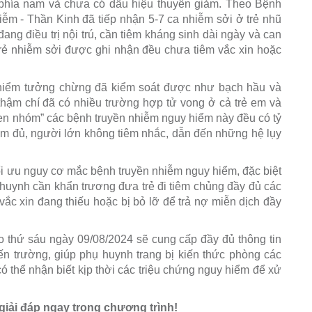
 phía nam và chưa có dấu hiệu thuyên giảm. Theo Bệnh
ễm - Thần Kinh đã tiếp nhận 5-7 ca nhiễm sởi ở trẻ nhũ
ng điều trị nội trú, cần tiêm kháng sinh dài ngày và can
trẻ nhiễm sởi được ghi nhận đều chưa tiêm vắc xin hoặc
 hiểm tưởng chừng đã kiểm soát được như bạch hầu và
thậm chí đã có nhiều trường hợp tử vong ở cả trẻ em và
hen nhóm” các bệnh truyền nhiễm nguy hiểm này đều có tỷ
iêm đủ, người lớn không tiêm nhắc, dẫn đến những hệ lụy
ối ưu nguy cơ mắc bệnh truyền nhiễm nguy hiểm, đặc biệt
huynh cần khẩn trương đưa trẻ đi tiêm chủng đầy đủ các
 vắc xin đang thiếu hoặc bị bỏ lỡ để trả nợ miễn dịch đầy
ào thứ sáu ngày 09/08/2024 sẽ cung cấp đầy đủ thông tin
 đến trường, giúp phụ huynh trang bị kiến thức phòng các
ó thể nhận biết kịp thời các triệu chứng nguy hiểm để xử
 giải đáp ngay trong chương trình!