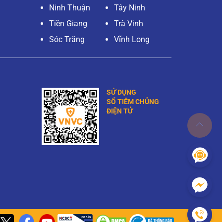
Ninh Thuận
Tây Ninh
Tiền Giang
Trà Vinh
Sóc Trăng
Vĩnh Long
SỬ DỤNG
SỔ TIÊM CHỦNG
ĐIỆN TỬ