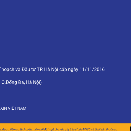
hoạch và Đầu tư TP. Hà Nội cấp ngày 11/11/2016
, Q.Đống Đa, Hà Nội)
XIN VIỆT NAM
u, được kiểm soát chuyên môn bởi đội ngũ chuyên gia, bác sĩ của VNVC và là tài sản thuộc sở