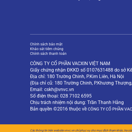
Chính sách bảo mật
Khảo sát tiêm chủng
Chính sách thanh toán
CÔNG TY CỔ PHẦN VACXIN VIỆT NAM
Giấy chứng nhận ĐKKD số 0107631488 do sở Kế 
Địa chỉ: 180 Trường Chinh, P.Kim Liên, Hà Nội
(Địa chỉ cũ: 180 Trường Chinh, P.Khương Thượng
Email:
cskh@vnvc.vn
Số điện thoại: 028 7102 6595
Chịu trách nhiệm nội dung: Trần Thanh Hằng
Bản quyền ©2016 thuộc về
CÔNG TY CỔ PHẦN VAC
Các thông tin trên website vnvc.vn chỉ phục vụ cho mục đích tham khảo, tra cứ