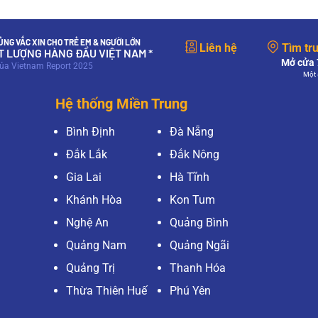
NG VẮC XIN CHO TRẺ EM & NGƯỜI LỚN
Liên hệ
Tìm tr
ẤT LƯỢNG HÀNG ĐẦU VIỆT NAM *
Mở cửa 7
của Vietnam Report 2025
Một 
Hệ thống Miền Trung
Bình Định
Đà Nẵng
Đắk Lắk
Đắk Nông
Gia Lai
Hà Tĩnh
Khánh Hòa
Kon Tum
Nghệ An
Quảng Bình
Quảng Nam
Quảng Ngãi
Quảng Trị
Thanh Hóa
Thừa Thiên Huế
Phú Yên