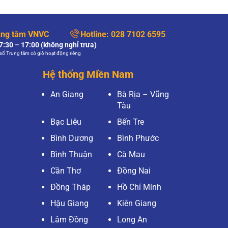
ung tâm VNVC
Hotline:
028 7102 6595
:30 – 17:00 (không nghỉ trưa)
số Trung tâm có giờ hoạt động riêng
Hệ thống Miền Nam
An Giang
Bà Rịa – Vũng
Tàu
Bạc Liêu
Bến Tre
Bình Dương
Bình Phước
Bình Thuận
Cà Mau
Cần Thơ
Đồng Nai
Đồng Tháp
Hồ Chí Minh
Hậu Giang
Kiên Giang
Lâm Đồng
Long An