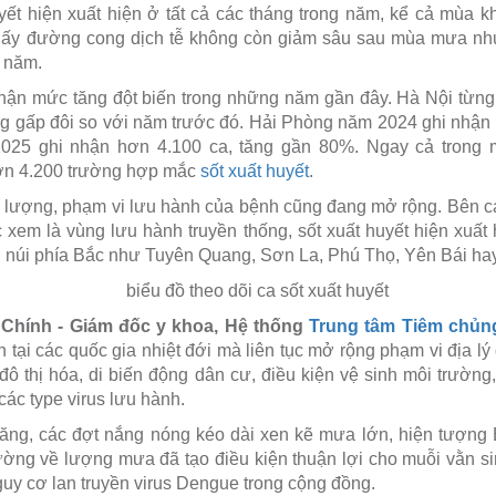
yết hiện xuất hiện ở tất cả các tháng trong năm, kể cả mùa kh
hấy đường cong dịch tễ không còn giảm sâu sau mùa mưa như
 năm.
hận mức tăng đột biến trong những năm gần đây. Hà Nội từng
g gấp đôi so với năm trước đó. Hải Phòng năm 2024 ghi nhận
025 ghi nhận hơn 4.100 ca, tăng gần 80%. Ngay cả trong
ơn 4.200 trường hợp mắc
sốt xuất huyết
.
ố lượng, phạm vi lưu hành của bệnh cũng đang mở rộng. Bên cạ
em là vùng lưu hành truyền thống, sốt xuất huyết hiện xuất 
ền núi phía Bắc như Tuyên Quang, Sơn La, Phú Thọ, Yên Bái ha
 Chính - Giám đốc y khoa, Hệ thống
Trung tâm Tiêm chủ
 tại các quốc gia nhiệt đới mà liên tục mở rộng phạm vi địa lý
độ đô thị hóa, di biến động dân cư, điều kiện vệ sinh môi trườ
các type virus lưu hành.
 tăng, các đợt nắng nóng kéo dài xen kẽ mưa lớn, hiện tượng
ờng về lượng mưa đã tạo điều kiện thuận lợi cho muỗi vằn sin
guy cơ lan truyền virus Dengue trong cộng đồng.