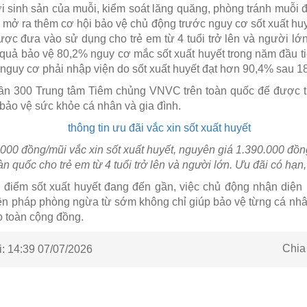
i sinh sản của muỗi, kiểm soát lăng quăng, phòng tránh muỗi đ
 mở ra thêm cơ hội bảo vệ chủ động trước nguy cơ sốt xuất huyế
được đưa vào sử dụng cho trẻ em từ 4 tuổi trở lên và người lớn
 quả bảo vệ 80,2% nguy cơ mắc sốt xuất huyết trong năm đầu tiê
nguy cơ phải nhập viện do sốt xuất huyết đạt hơn 90,4% sau 18
ần 300 Trung tâm Tiêm chủng VNVC trên toàn quốc để được t
bảo vệ sức khỏe cá nhân và gia đình.
00 đồng/mũi vắc xin sốt xuất huyết, nguyên giá 1.390.000 đồng
n quốc cho trẻ em từ 4 tuổi trở lên và người lớn. Ưu đãi có hạn,
 điểm sốt xuất huyết đang đến gần, việc chủ động nhận diện
iện pháp phòng ngừa từ sớm không chỉ giúp bảo vệ từng cá n
 toàn cộng đồng.
Chia
:
14:39 07/07/2026