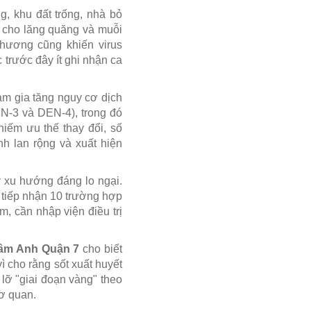
g, khu đất trống, nhà bỏ
n cho lăng quăng và muỗi
phương cũng khiến virus
 trước đây ít ghi nhận ca
àm gia tăng nguy cơ dịch
N-3 và DEN-4), trong đó
hiếm ưu thế thay đổi, số
nh lan rộng và xuất hiện
ấy xu hướng đáng lo ngại.
 tiếp nhận 10 trường hợp
, cần nhập viện điều trị
Tâm Anh Quận 7
cho biết
ì cho rằng sốt xuất huyết
lỡ "giai đoạn vàng" theo
ơ quan.