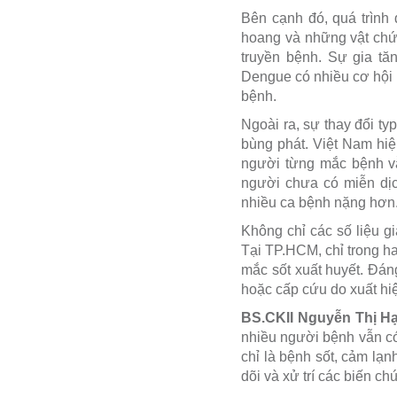
Bên cạnh đó, quá trình 
hoang và những vật chứa
truyền bệnh. Sự gia tă
Dengue có nhiều cơ hội l
bệnh.
Ngoài ra, sự thay đổi t
bùng phát. Việt Nam hi
người từng mắc bệnh vẫn
người chưa có miễn dịch
nhiều ca bệnh nặng hơn
Không chỉ các số liệu gi
Tại TP.HCM, chỉ trong h
mắc sốt xuất huyết. Đán
hoặc cấp cứu do xuất hi
BS.CKII Nguyễn Thị H
nhiều người bệnh vẫn có 
chỉ là bệnh sốt, cảm lạ
dõi và xử trí các biến 