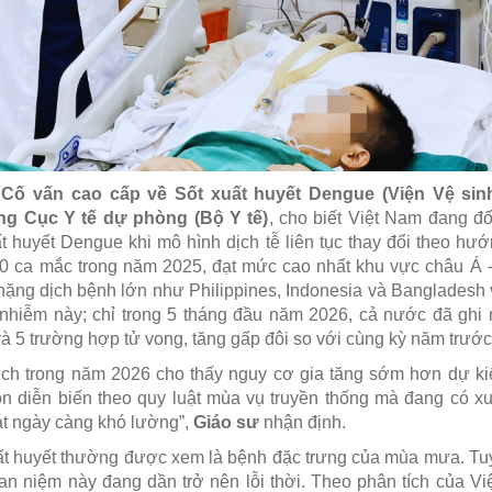
Cố vấn cao cấp về Sốt xuất huyết Dengue (Viện Vệ sinh
g Cục Y tế dự phòng (Bộ Y tế)
, cho biết Việt Nam đang đố
ất huyết Dengue khi mô hình dịch tễ liên tục thay đổi theo h
00 ca mắc trong năm 2025, đạt mức cao nhất khu vực châu Á 
nặng dịch bệnh lớn như Philippines, Indonesia và Bangladesh 
 nhiễm này; chỉ trong 5 tháng đầu năm 2026, cả nước đã ghi
à 5 trường hợp tử vong, tăng gấp đôi so với cùng kỳ năm trước
dịch trong năm 2026 cho thấy nguy cơ gia tăng sớm hơn dự ki
òn diễn biến theo quy luật mùa vụ truyền thống mà đang có 
t ngày càng khó lường”,
Giáo sư
nhận định.
ất huyết thường được xem là bệnh đặc trưng của mùa mưa. Tuy
an niệm này đang dần trở nên lỗi thời. Theo phân tích của Vi