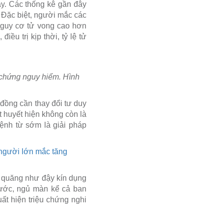
ây. Các thống kê gần đây
 Đặc biệt, người mắc các
nguy cơ tử vong cao hơn
ều trị kịp thời, tỷ lệ tử
n chứng nguy hiểm. Hình
đồng cần thay đổi tư duy
 huyết hiện không còn là
nh từ sớm là giải pháp
 người lớn mắc tăng
g quăng như đậy kín dụng
nước, ngủ màn kể cả ban
ất hiện triệu chứng nghi