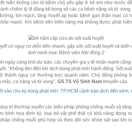
yết hiện không còn là bệnh chủ yếu gặp ở trẻ em như trước đ
hành chiếm tỷ lệ đáng kể trong số các ca bệnh nặng và tử vong.
đường, tim mạch, tăng huyết áp hoặc bệnh gan thận mạn có 
hỏe mạnh. Khi bệnh tiến triển nặng mà không được phát hiện, đi
yết có nguy cơ diễn tiến nhanh, gây sốc sốt xuất huyết và biế
ảnh minh họa: Bệnh viện Nhi đồng 2
nh ngày càng khó dự báo, các chuyên gia y tế nhấn mạnh cộng 
yết. "Không đợi đến khi dịch bùng phát mới hành động. Sốt xuất
ở thành nguy cơ thường trực quanh năm. Chủ động phòng bệ
a mắc, ca nặng và tử vong",
GS.TS Vũ Sinh Nam
khuyến cáo.
yết vào chu kỳ bùng phát mới: TP.HCM cảnh báo dịch đến sớm,
duy trì thường xuyên các biện pháp phòng chống muỗi và lăn
c bình hoa định kỳ, loại bỏ vật phế thải có khả năng đọng 
pháp chống muỗi phù hợp và theo dõi sức khỏe sát sao khi xu