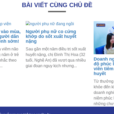
BÀI VIẾT CÙNG CHỦ ĐỀ
 vào mùa,
Người phụ nữ co cứng
người dân
khớp do sốt xuất huyết
ệnh sớm!
nặng
a viêm não
Sau gần một năm điều trị sốt xuất
g năm ở trẻ
huyết nặng, chị Đinh Thị Hoa (32
Doanh ng
 nhắc theo
tuổi, Nghệ An) đã vượt qua nhiều
độ phúc l
..
giai đoạn nguy kịch nhưng...
viên tiêm
huyết
Từ thưởng 
khỏe đến k
doanh nghi
niệm phúc 
những chươ