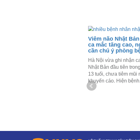
Vắc xin sốt xuất huyết có
Viêm não Nhật Bản
thể tiêm ngay sau hoàn
ca mắc tăng cao, 
nguyên, không cần chờ 15
cần chú ý phòng b
phút ở nhiệt độ phòng
Hà Nội vừa ghi nhận c
CHÍNH THỨC: Cục Quản lý Dược
Nhật Bản đầu tiên tron
(Bộ Y tế) đã phê duyệt cập nhật
13 tuổi, chưa tiêm mũi
mới đối với vắc xin sốt xuất huyết
khuyến cáo. Hiện bệnh.
Qdenga, cho phép hoàn nguyên...