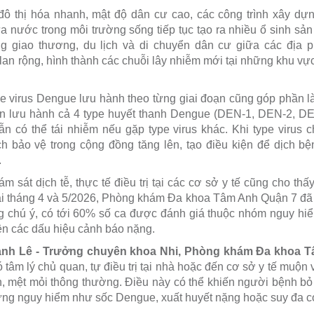
đô thị hóa nhanh, mật độ dân cư cao, các công trình xây dựn
 nước trong môi trường sống tiếp tục tạo ra nhiều ổ sinh sả
ng giao thương, du lịch và di chuyển dân cư giữa các địa 
an rộng, hình thành các chuỗi lây nhiễm mới tại những khu vực
ype virus Dengue lưu hành theo từng giai đoạn cũng góp phần l
ện lưu hành cả 4 type huyết thanh Dengue (DEN-1, DEN-2, DE
 có thể tái nhiễm nếu gặp type virus khác. Khi type virus c
 bảo vệ trong cộng đồng tăng lên, tạo điều kiện để dịch bệ
.
ám sát dịch tễ, thực tế điều trị tại các cơ sở y tế cũng cho th
ai tháng 4 và 5/2026, Phòng khám Đa khoa Tâm Anh Quận 7 đã
g chú ý, có tới 60% số ca được đánh giá thuộc nhóm nguy hiểm
ện các dấu hiệu cảnh báo nặng.
ạnh Lê - Trưởng chuyên khoa Nhi, Phòng khám Đa khoa 
tâm lý chủ quan, tự điều trị tại nhà hoặc đến cơ sở y tế muộn v
nh, mệt mỏi thông thường. Điều này có thể khiến người bệnh bỏ 
chứng nguy hiểm như sốc Dengue, xuất huyết nặng hoặc suy đa c