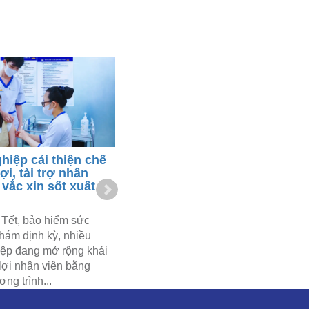
hiệp cải thiện chế
Phòng chống dịch bệnh mùa
ợi, tài trợ nhân
hè và mùa mưa bão 2026 tại
 vắc xin sốt xuất
các tỉnh Bắc Trung Bộ
Mùa hè và mùa mưa bão năm
Tết, bảo hiểm sức
2026 đang tạo ra những điều kiện
hám định kỳ, nhiều
thuận lợi cho nhiều dịch bệnh
ệp đang mở rộng khái
truyền nhiễm gia tăng tại Việt
lợi nhân viên bằng
Nam....
ng trình...