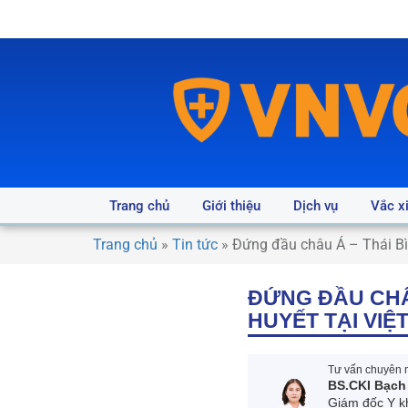
Trang chủ
Giới thiệu
Dịch vụ
Vắc x
Trang chủ
»
Tin tức
»
Đứng đầu châu Á – Thái Bì
ĐỨNG ĐẦU CHÂ
HUYẾT TẠI VIỆ
Tư vấn chuyên m
BS.CKI Bạch
Giám đốc Y k