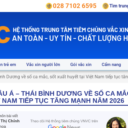
028 7102 6595
Tìm tru
HỆ THỐNG TRUNG TÂM TIÊM CHỦNG VẮC XIN
AN TOÀN - UY TÍN - CHẤT LƯỢNG 
in trẻ em
Vắc xin người lớn
Gói vắc xin
Cẩm nang
nh Dương về số ca mắc, sốt xuất huyết tại Việt Nam tiếp tục 
U Á – THÁI BÌNH DƯƠNG VỀ SỐ CA MẮ
T NAM TIẾP TỤC TĂNG MẠNH NĂM 2026
ôn bài viết
 Thị Chính
hoa