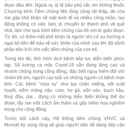
đoạn đầu đời. Ngoài ra, tỷ lệ bảo phủ vắc xin không thuộc
Chương trình Tiêm chủng Mở rộng cũng rất thấp, do cha
mẹ gặp khó khăn về mặt kinh tế và nhiều công nhân, lao
động không có việc làm, di chuyển từ thành phố về quê
nhà, làm cho quá trình tiêm chủng của trẻ em bị gián đoạn.
Từ đó, có thêm một khó khăn là người lớn có xu hướng e
ngại bỏ tiền để bảo vệ sức khỏe của mình sau khi đã dành
phần tiền ít ỏi cho việc tiêm chủng của con trẻ.
Trong khi đó, tình hình dịch bệnh tiếp tục diễn biến phức
tạp. Số lượng ca mắc Covid-19 vẫn đang tăng cao và
nhanh chóng trong cộng đồng, đặc biệt nguy hiểm đối với
nhóm trẻ em, người cao tuổi và những người có bệnh mạn
tính. Các bệnh "mùa vụ" như tay chân miệng, sốt xuất
huyết, viêm màng não, cúm, ho gà, uốn ván, bạch hầu,
thuỷ đậu, dại... đang có những diễn biến không thể dự
đoán, lây lan một cách âm thầm và gây hiểm họa nghiêm
trọng cho cộng đồng.
Trước bối cảnh này, Hệ thống tiêm chủng VNVC và
Mcredit kỳ vọng rằng sẽ giúp người dân dễ dàng tiếp cận