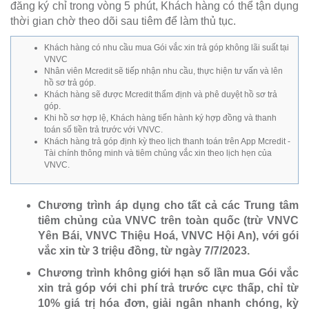
đăng ký chỉ trong vòng 5 phút, Khách hàng có thể tận dụng
thời gian chờ theo dõi sau tiêm để làm thủ tục.
Khách hàng có nhu cầu mua Gói vắc xin trả góp không lãi suất tại
VNVC
Nhân viên Mcredit sẽ tiếp nhận nhu cầu, thực hiện tư vấn và lên
hồ sơ trả góp.
Khách hàng sẽ được Mcredit thẩm định và phê duyệt hồ sơ trả
góp.
Khi hồ sơ hợp lệ, Khách hàng tiến hành ký hợp đồng và thanh
toán số tiền trả trước với VNVC.
Khách hàng trả góp định kỳ theo lịch thanh toán trên App Mcredit -
Tài chính thông minh và tiêm chủng vắc xin theo lịch hẹn của
VNVC.
Chương trình áp dụng cho tất cả các Trung tâm
tiêm chủng của VNVC trên toàn quốc (trừ VNVC
Yên Bái, VNVC Thiệu Hoá, VNVC Hội An), với gói
vắc xin từ 3 triệu đồng, từ ngày 7/7/2023.
Chương trình không giới hạn số lần mua Gói vắc
xin trả góp với chi phí trả trước cực thấp, chỉ từ
10% giá trị hóa đơn, giải ngân nhanh chóng, kỳ