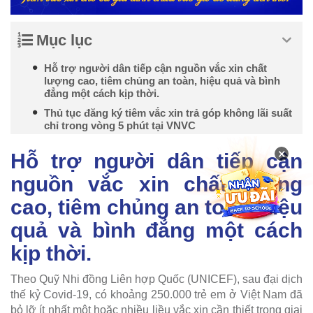
Mục lục
Hỗ trợ người dân tiếp cận nguồn vắc xin chất
lượng cao, tiêm chủng an toàn, hiệu quả và bình
đẳng một cách kịp thời.
Thủ tục đăng ký tiêm vắc xin trả góp không lãi suất
chỉ trong vòng 5 phút tại VNVC
×
Hỗ trợ người dân tiếp cận
nguồn vắc xin chất lượng
cao, tiêm chủng an toàn, hiệu
quả và bình đẳng một cách
kịp thời.
Theo Quỹ Nhi đồng Liên hợp Quốc (UNICEF), sau đại dịch
thế kỷ Covid-19, có khoảng 250.000 trẻ em ở Việt Nam đã
bỏ lỡ ít nhất một hoặc nhiều liều vắc xin cần thiết trong giai