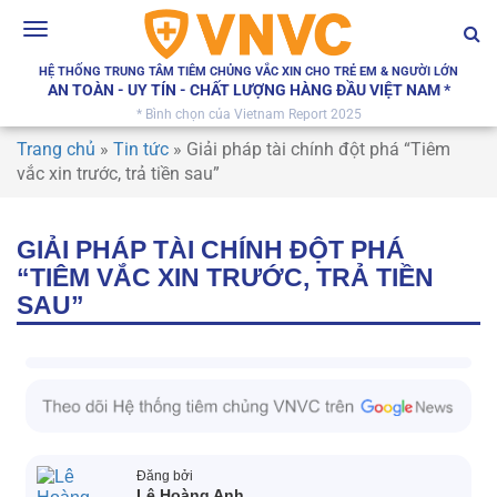
Toggle
navigation
HỆ THỐNG TRUNG TÂM TIÊM CHỦNG VẮC XIN CHO TRẺ EM & NGƯỜI LỚN
AN TOÀN - UY TÍN - CHẤT LƯỢNG HÀNG ĐẦU VIỆT NAM *
* Bình chọn của Vietnam Report 2025
Trang chủ
»
Tin tức
»
Giải pháp tài chính đột phá “Tiêm
vắc xin trước, trả tiền sau”
GIẢI PHÁP TÀI CHÍNH ĐỘT PHÁ
“TIÊM VẮC XIN TRƯỚC, TRẢ TIỀN
SAU”
Đăng bởi
Lê Hoàng Anh