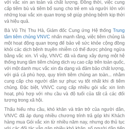
với vắc xin an toàn và chất lượng. Đồng thời, việc cung
cấp tiêm bù và tiêm bổ sung cho trẻ em và người lớn với
những loại vắc xin quan trọng sẽ giúp phòng bệnh kịp thời
và hiệu quả.
Bà Vũ Thị Thu Hà, Giám đốc Cung ứng Hệ thống
Trung
tâm tiêm chủng VNVC
nhấn mạnh rằng, việc tiêm chủng là
một hoạt động quan trọng để bảo vệ sức khỏe cộng đồng
khỏi các dịch bệnh truyền nhiễm có thể được phòng ngừa
bằng vắc xin. Vì vậy, VNVC đã và đang xây dựng một hệ
thống trung tâm tiêm chủng dịch vụ cao cấp trên toàn quốc,
với một danh mục vắc xin đa dạng và đảm bảo chất lượng,
với giá cả phù hợp, quy trình tiêm chủng an toàn... nhằm
cung cấp cho người dân sự phục vụ tốt nhất khi đi tiêm
chủng. Đặc biệt, VNVC cung cấp nhiều gói vắc xin linh
hoạt, phù hợp với nhu cầu và độ tuổi của tất cả các đối
tượng trong xã hội.
Thấu hiểu nhu cầu, khó khăn và trăn trở của người dân,
VNVC đã áp dụng nhiều chương trình trả góp khi Khách
hàng mua Gói vắc xin từ nhiều năm nay, nhưng do thủ tục
với các đối tác vẫn gặp nhiều khó khăn, số người dân tiếp