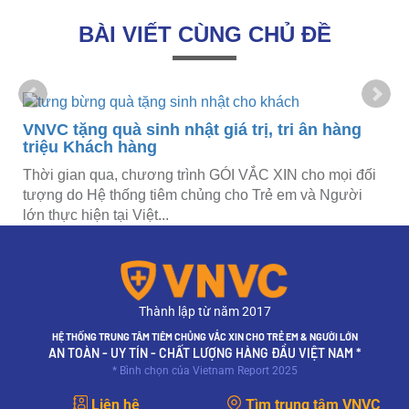
BÀI VIẾT CÙNG CHỦ ĐỀ
VNVC tặng quà sinh nhật giá trị, tri ân hàng
triệu Khách hàng
Thời gian qua, chương trình GÓI VẮC XIN cho mọi đối
tượng do Hệ thống tiêm chủng cho Trẻ em và Người
lớn thực hiện tại Việt...
Thành lập từ năm 2017
HỆ THỐNG TRUNG TÂM TIÊM CHỦNG VẮC XIN CHO TRẺ EM & NGƯỜI LỚN
AN TOÀN - UY TÍN - CHẤT LƯỢNG HÀNG ĐẦU VIỆT NAM *
* Bình chọn của Vietnam Report 2025
Liên hệ
Tìm trung tâm VNVC