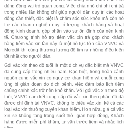
dùng đóng vai trò quan trọng. Việc chia nhỏ chi phí chi trả
trong nhiều lần không chỉ giúp người dân duy trì các hoạt
động cần thiết, đặc biệt là chăm sóc sức khỏe mà còn hỗ
trợ các doanh nghiệp duy trì lượng khách hàng và hoạt
động kinh doanh, góp phần vào sự ổn định của nền kinh
tế. Chương trình hỗ trợ tiêm vắc xin trả góp cho khách
hàng tiêm vắc xin lần này là một nỗ lực lớn của VNVC và
Mcredit khi cùng thương lượng để tìm ra những điều kiện
tốt nhất cho người dân.
Gói vắc xin theo độ tuổi là một dịch vụ đặc biệt mà VNVC
đã cung cấp trong nhiều năm. Đặc biệt, trong hoàn cảnh
nguồn cung vắc xin có nguy cơ khan hiếm và chuỗi cung
ứng bị gián đoạn do dịch bệnh, việc đảm bảo lịch tiêm
chủng chính xác trở nên khó khăn. Với gói vắc xin theo độ
tuổi, VNVC cam kết cung cấp đủ vắc xin theo phác đồ đã
được chỉ định tại VNVC, không lo thiếu vắc xin, kể cả các
loại vắc xin thường xuyên khan hiếm. Hơn nữa, giá cả vắc
xin sẽ không tăng trong suốt thời gian hợp đồng, Khách
hàng được miễn phí khám, tư vấn trước tiêm và nhắc lịch