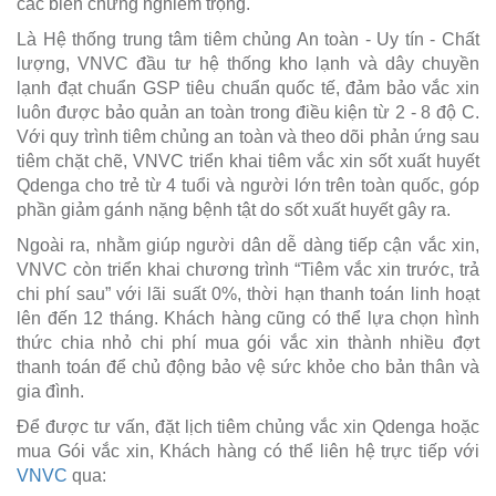
các biến chứng nghiêm trọng.
Là Hệ thống trung tâm tiêm chủng An toàn - Uy tín - Chất
lượng, VNVC đầu tư hệ thống kho lạnh và dây chuyền
lạnh đạt chuẩn GSP tiêu chuẩn quốc tế, đảm bảo vắc xin
luôn được bảo quản an toàn trong điều kiện từ 2 - 8 độ C.
Với quy trình tiêm chủng an toàn và theo dõi phản ứng sau
tiêm chặt chẽ, VNVC triển khai tiêm vắc xin sốt xuất huyết
Qdenga cho trẻ từ 4 tuổi và người lớn trên toàn quốc, góp
phần giảm gánh nặng bệnh tật do sốt xuất huyết gây ra.
Ngoài ra, nhằm giúp người dân dễ dàng tiếp cận vắc xin,
VNVC còn triển khai chương trình “Tiêm vắc xin trước, trả
chi phí sau” với lãi suất 0%, thời hạn thanh toán linh hoạt
lên đến 12 tháng. Khách hàng cũng có thể lựa chọn hình
thức chia nhỏ chi phí mua gói vắc xin thành nhiều đợt
thanh toán để chủ động bảo vệ sức khỏe cho bản thân và
gia đình.
Để được tư vấn, đặt lịch tiêm chủng vắc xin Qdenga hoặc
mua Gói vắc xin, Khách hàng có thể liên hệ trực tiếp với
VNVC
qua: