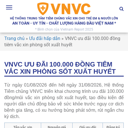
Toggle
navigation
HỆ THỐNG TRUNG TÂM TIÊM CHỦNG VẮC XIN CHO TRẺ EM & NGƯỜI LỚN
AN TOÀN - UY TÍN - CHẤT LƯỢNG HÀNG ĐẦU VIỆT NAM *
* Bình chọn của Vietnam Report 2025
Trang chủ
»
Ưu đãi hấp dẫn
»
VNVC ưu đãi 100.000 đồng
tiêm vắc xin phòng sốt xuất huyết
VNVC ƯU ĐÃI 100.000 ĐỒNG TIÊM
VẮC XIN PHÒNG SỐT XUẤT HUYẾT
Từ ngày 01/08/2026 đến hết ngày 31/08/2026, Hệ thống
Tiêm chủng VNVC triển khai chương trình ưu đãi 100.000
đồng/mũi vắc xin phòng sốt xuất huyết, tạo điều kiện để
người dân chủ động bảo vệ sức khỏe trước nguy cơ dịch
bệnh gia tăng, có xu hướng bùng phát sớm, rút ngắn chu
kỳ dịch.
Tên vắc xin
Nguyên giá
Giá ưu đãi
Đăng ký