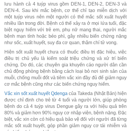
lưu hành cả 4 tuýp virus gồm DEN-1, DEN-2, DEN-3 và
DEN-4. Sau khi mắc bệnh, cơ thể chỉ tạo miễn dịch với
một tuýp virus nên một người có thể mắc sốt xuất huyết
nhiều lần trong đời. Bệnh có thể xảy ra ở mọi lứa tuổi, đặc
biệt nguy hiểm với trẻ em, phụ nữ mang thai, người mắc
bệnh mạn tính hoặc béo phì, gây nhiều biến chứng nặng
như sốc, xuất huyết, suy đa cơ quan, thậm chí tử vong.
Hiện sốt xuất huyết chưa có thuốc điều trị đặc hiệu, việc
điều trị chủ yếu là kiểm soát triệu chứng và xử trí biến
chứng. Do đó, các chuyên gia khuyến cáo người dân cần
chủ động phòng bệnh bằng cách loại bỏ nơi sinh sản của
muỗi, chống muỗi đốt và tiêm vắc xin đầy đủ để giảm nguy
cơ mắc bệnh cũng như các biến chứng nguy hiểm.
Vắc xin sốt xuất huyết Qdenga
của Takeda (Nhật Bản) hiện
được chỉ định cho trẻ từ 4 tuổi và người lớn, giúp phòng
bệnh do cả 4 tuýp virus Dengue gây ra với hiệu quả trên
80% và giảm hơn 90% nguy cơ nhập viện, bệnh nặng. Đặc
biệt, vắc xin còn có hiệu quả bảo vệ đối với người đã từng
mắc sốt xuất huyết, góp phần giảm nguy cơ tái nhiễm và