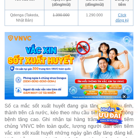
(đồng/mũi)
(đồng/mũi)
tiêm
Qdenga (Takeda,
1.390.000
1.290.000
Click
Nhật Bản)
đăng ký
×
Số ca mắc sốt xuất huyết đang gia tăng tại nhiều tỉnh,
thành trên cả nước, kéo theo nhu cầu tiêm vắc xin phòng
bệnh tăng cao. Ghi nhận tại hàng trăm trung tâm tiêm
chủng VNVC trên toàn quốc, lượng người dân đến tiêm
vắc xin sốt xuất huyết những ngày gần đây tăng đáng kể.