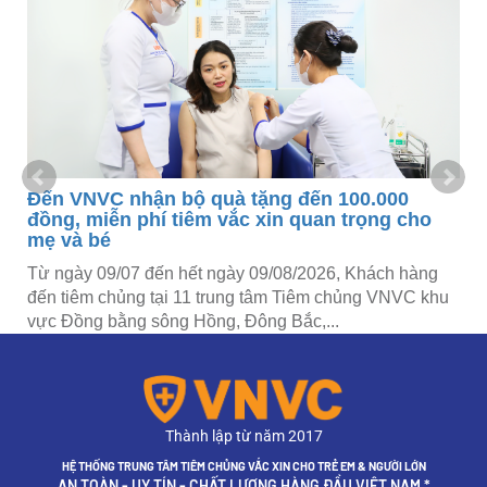
-
Đến VNVC nhận bộ quà tặng đến 100.000
đồng, miễn phí tiêm vắc xin quan trọng cho
mẹ và bé
n
Từ ngày 09/07 đến hết ngày 09/08/2026, Khách hàng
i
đến tiêm chủng tại 11 trung tâm Tiêm chủng VNVC khu
vực Đồng bằng sông Hồng, Đông Bắc,...
Thành lập từ năm 2017
HỆ THỐNG TRUNG TÂM TIÊM CHỦNG VẮC XIN CHO TRẺ EM & NGƯỜI LỚN
AN TOÀN - UY TÍN - CHẤT LƯỢNG HÀNG ĐẦU VIỆT NAM *