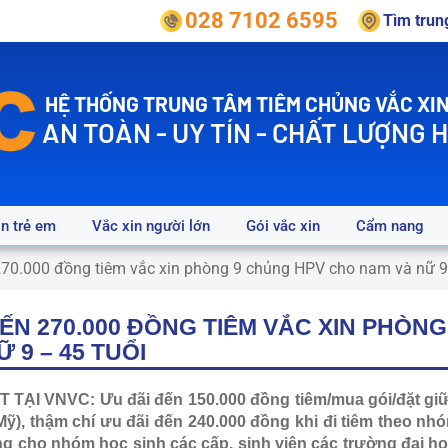
028 7102 6595
Tìm tru
HỆ THỐNG TRUNG TÂM TIÊM CHỦNG VẮC XIN
AN TOÀN - UY TÍN - CHẤT LƯỢNG 
in trẻ em
Vắc xin người lớn
Gói vắc xin
Cẩm nang
70.000 đồng tiêm vắc xin phòng 9 chủng HPV cho nam và nữ 9 
ẾN 270.000 ĐỒNG TIÊM VẮC XIN PHÒN
 9 – 45 TUỔI
TẠI VNVC: Ưu đãi đến 150.000 đồng tiêm/mua gói/đặt giữ
ỹ), thậm chí ưu đãi đến 240.000 đồng khi đi tiêm theo nhóm
g cho nhóm học sinh các cấp, sinh viên các trường đại họ