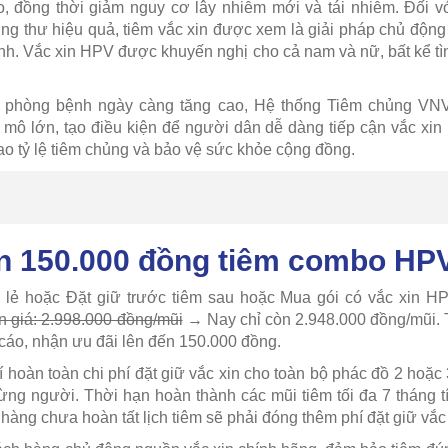
 đồng thời giảm nguy cơ lây nhiễm mới và tái nhiễm. Đối vớ
g thư hiệu quả, tiêm vắc xin được xem là giải pháp chủ độn
ình. Vắc xin HPV được khuyến nghị cho cả nam và nữ, bất kể tì
 phòng bệnh ngày càng tăng cao, Hệ thống Tiêm chủng VNVC
 mô lớn, tạo điều kiện để người dân dễ dàng tiếp cận vắc xin
ao tỷ lệ tiêm chủng và bảo vệ sức khỏe cộng đồng.
ến 150.000 đồng tiêm combo HP
ẻ hoặc Đặt giữ trước tiêm sau hoặc Mua gói có vắc xin HP
 giá: 2.998.000 đồng/mũi
→ Nay chỉ còn 2.948.000 đồng/mũi. 
cáo, nhận ưu đãi lên đến 150.000 đồng.
 hoàn toàn chi phí đặt giữ vắc xin cho toàn bộ phác đồ 2 hoặc 3
từng người. Thời hạn hoàn thành các mũi tiêm tối đa 7 tháng t
hàng chưa hoàn tất lịch tiêm sẽ phải đóng thêm phí đặt giữ vắc 