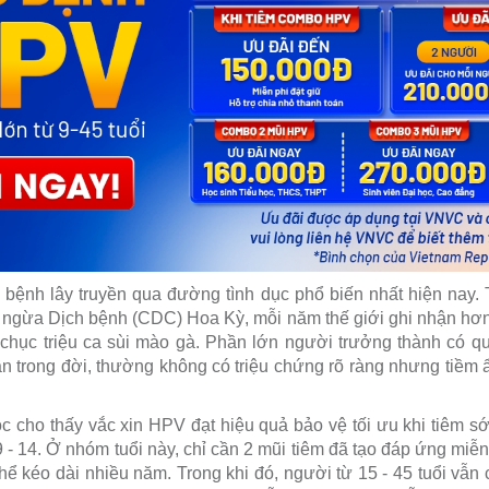
bệnh lây truyền qua đường tình dục phổ biến nhất hiện nay.
ngừa Dịch bệnh (CDC) Hoa Kỳ, mỗi năm thế giới ghi nhận hơn
hục triệu ca sùi mào gà. Phần lớn người trưởng thành có qu
ần trong đời, thường không có triệu chứng rõ ràng nhưng tiềm 
 cho thấy vắc xin HPV đạt hiệu quả bảo vệ tối ưu khi tiêm sớm
i 9 - 14. Ở nhóm tuổi này, chỉ cần 2 mũi tiêm đã tạo đáp ứng mi
hể kéo dài nhiều năm. Trong khi đó, người từ 15 - 45 tuổi vẫn