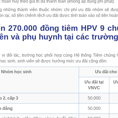
hoàn huỷ theo giá trị đã thanh toán (không áp dụng phí phạt).
g những thành viên thuộc nhóm: chi phí ưu đãi nhóm sẽ được
n lại, số tiền chênh lệch ưu đãi được tính toán vào số tiền hoà
ến 270.000 đồng tiêm HPV 9 c
iên và phụ huynh tại các trường
 vị đối tác, trường học phối hợp cùng Hệ thống Tiêm chủng
, học sinh, sinh viên sẽ được hưởng mức ưu đãi cộng dồn:
Nhóm học sinh
Ưu đãi cho
Ưu đãi tại
Ưu
VNVC
p 2, cấp 3
50.000
ao đẳng
50.000