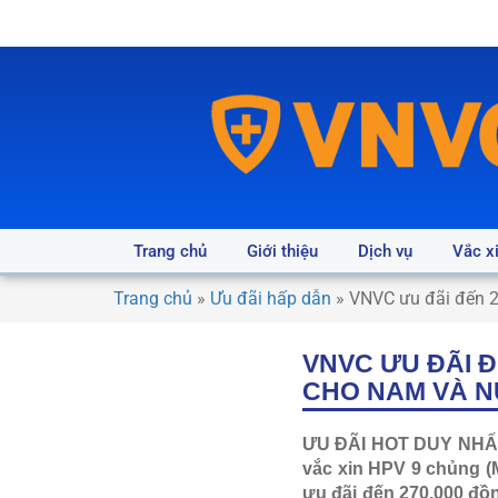
Trang chủ
Giới thiệu
Dịch vụ
Vắc x
Trang chủ
»
Ưu đãi hấp dẫn
»
VNVC ưu đãi đến 2
VNVC ƯU ĐÃI Đ
CHO NAM VÀ NỮ
ƯU ĐÃI HOT DUY NHẤT 
vắc xin HPV 9 chủng (M
ưu đãi đến 270.000 đồn