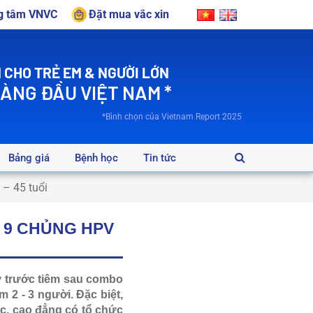
ng tâm VNVC
Đặt mua vắc xin
 CHO TRẺ EM & NGƯỜI LỚN
HÀNG ĐẦU VIỆT NAM *
*Bình chọn của Vietnam Report 2025
Bảng giá
Bệnh học
Tin tức
– 45 tuổi
G 9 CHỦNG HPV
 trước tiêm sau combo
 2 - 3 người. Đặc biệt,
c, cao đẳng có tổ chức