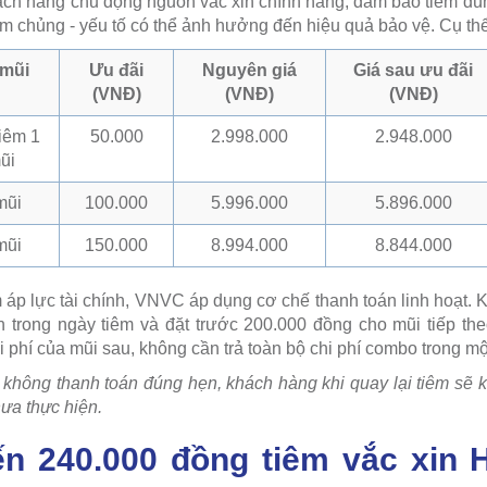
ch hàng chủ động nguồn vắc xin chính hãng, đảm bảo tiêm đún
êm chủng - yếu tố có thể ảnh hưởng đến hiệu quả bảo vệ. Cụ thể
 mũi
Ưu đãi
Nguyên giá
Giá sau ưu đãi
(VNĐ)
(VNĐ)
(VNĐ)
tiêm 1
50.000
2.998.000
2.948.000
ũi
mũi
100.000
5.996.000
5.896.000
mũi
150.000
8.994.000
8.844.000
áp lực tài chính, VNVC áp dụng cơ chế thanh toán linh hoạt. 
ên trong ngày tiêm và đặt trước 200.000 đồng cho mũi tiếp th
i phí của mũi sau, không cần trả toàn bộ chi phí combo trong mộ
 không thanh toán đúng hẹn, khách hàng khi quay lại tiêm s
hưa thực hiện.
ến 240.000 đồng tiêm vắc xin