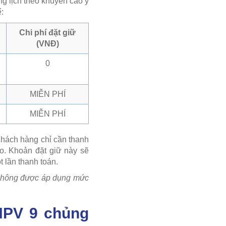
g lịch theo khuyến cáo y
:
Chi phí đặt giữ
(VNĐ)
0
MIỄN PHÍ
MIỄN PHÍ
Khách hàng chỉ cần thanh
eo. Khoản đặt giữ này sẽ
t lần thanh toán.
ẽ không được áp dụng mức
 HPV 9 chủng