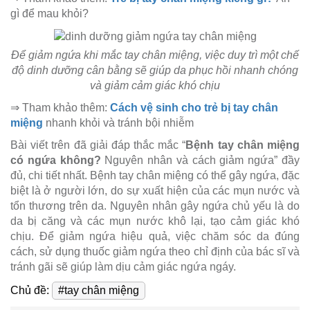
gì để mau khỏi?
Để giảm ngứa khi mắc tay chân miệng, việc duy trì một chế
độ dinh dưỡng cân bằng sẽ giúp da phục hồi nhanh chóng
và giảm cảm giác khó chịu
⇒ Tham khảo thêm:
Cách vệ sinh cho trẻ bị tay chân
miệng
nhanh khỏi và tránh bội nhiễm
Bài viết trên đã giải đáp thắc mắc “
Bệnh tay chân miệng
có ngứa không?
Nguyên nhân và cách giảm ngứa” đầy
đủ, chi tiết nhất. Bệnh tay chân miệng có thể gây ngứa, đặc
biệt là ở người lớn, do sự xuất hiện của các mụn nước và
tổn thương trên da. Nguyên nhân gây ngứa chủ yếu là do
da bị căng và các mụn nước khô lại, tạo cảm giác khó
chịu. Để giảm ngứa hiệu quả, việc chăm sóc da đúng
cách, sử dụng thuốc giảm ngứa theo chỉ định của bác sĩ và
tránh gãi sẽ giúp làm dịu cảm giác ngứa ngáy.
Chủ đề:
#tay chân miệng