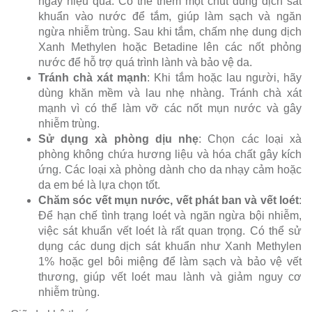
ngáy hiệu quả. Có thể thêm một chút dung dịch sát
khuẩn vào nước để tắm, giúp làm sạch và ngăn
ngừa nhiễm trùng. Sau khi tắm, chấm nhẹ dung dịch
Xanh Methylen hoặc Betadine lên các nốt phỏng
nước để hỗ trợ quá trình lành và bảo vệ da.
Tránh chà xát mạnh
: Khi tắm hoặc lau người, hãy
dùng khăn mềm và lau nhẹ nhàng. Tránh chà xát
mạnh vì có thể làm vỡ các nốt mụn nước và gây
nhiễm trùng.
Sử dụng xà phòng dịu nhẹ
: Chọn các loại xà
phòng không chứa hương liệu và hóa chất gây kích
ứng. Các loại xà phòng dành cho da nhạy cảm hoặc
da em bé là lựa chọn tốt.
Chăm sóc vết mụn nước, vết phát ban và vết loét
:
Để hạn chế tình trạng loét và ngăn ngừa bội nhiễm,
việc sát khuẩn vết loét là rất quan trọng. Có thể sử
dụng các dung dịch sát khuẩn như Xanh Methylen
1% hoặc gel bôi miệng để làm sạch và bảo vệ vết
thương, giúp vết loét mau lành và giảm nguy cơ
nhiễm trùng.