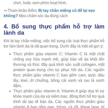
chơi, hoặc xem phim hoạt hình.
⇒ Tham khảo thêm:
Bị tay chân miệng có để lại sẹo
không?
Mẹo chăm sóc da đúng cách
4. Bổ sung thực phẩm hỗ trợ làm
lành da
Khi bị tay chân miệng, việc bổ sung các loại thực phẩm hỗ
trợ làm lành da là rất quan trọng. Dưới đây là một số gợi ý:
Thực phẩm giàu vitamin C: Vitamin C là một chất
chống oxy hóa mạnh mẽ, giúp bảo vệ da khỏi tổn
thương và thúc đẩy quá trình sản xuất collagen, một
protein quan trọng cho sự phục hồi da. Các nguồn
thực phẩm giàu vitamin C bao gồm cam, quýt, dâu
tây, kiwi, ớt chuông, bông cải xanh và rau lá xanh
đậm.
Thực phẩm giàu vitamin A: Vitamin A giúp duy trì sự
khỏe mạnh của da và niêm mạc, đồng thời hỗ trợ quá
trình tái tạo tế bào da. Các nguồn thực phẩm giàu
vitamin A bao gồm gan, trứng, cà rốt, khoai lang, bí