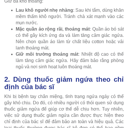
Giữ da khô thoáng:
Lau khô người nhẹ nhàng
: Sau khi tắm, dùng khăn
mềm thấm khô người. Tránh chà xát mạnh vào các
mụn nước.
Mặc quần áo rộng rãi, thoáng mát
: Quần áo bó sát
có thể gây kích ứng da và làm tăng cảm giác ngứa.
Nên chọn quần áo làm từ chất liệu cotton hoặc vải
lanh thoáng mát.
Giữ môi trường thoáng mát
: Nhiệt độ cao có thể
làm tăng cảm giác ngứa. Hãy đảm bảo rằng phòng
ngủ và nơi sinh hoạt luôn thoáng mát.
2. Dùng thuốc giảm ngứa theo chỉ
định của bác sĩ
Khi bị bệnh tay chân miệng, tình trạng ngứa ngáy có thể
gây khó chịu. Do đó, có nhiều người có thói quen sử dụng
thuốc giảm ngứa để giúp cơ thể dễ chịu hơn. Tuy nhiên,
việc sử dụng thuốc giảm ngứa cần được thực hiện theo
chỉ định của bác sĩ để đảm bảo an toàn và hiệu quả. Các
loại thuốc thường được bác sĩ kê đơn có thể bao gồm