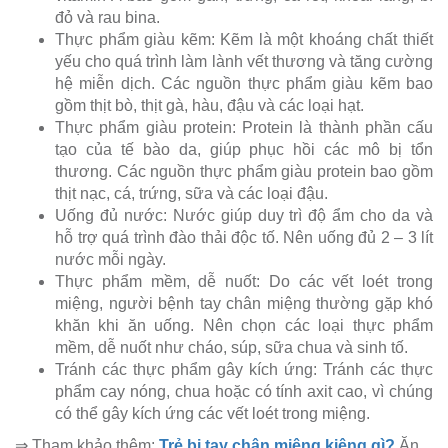
đỏ và rau bina.
Thực phẩm giàu kẽm: Kẽm là một khoáng chất thiết
yếu cho quá trình làm lành vết thương và tăng cường
hệ miễn dịch. Các nguồn thực phẩm giàu kẽm bao
gồm thịt bò, thịt gà, hàu, đậu và các loại hạt.
Thực phẩm giàu protein: Protein là thành phần cấu
tạo của tế bào da, giúp phục hồi các mô bị tổn
thương. Các nguồn thực phẩm giàu protein bao gồm
thịt nạc, cá, trứng, sữa và các loại đậu.
Uống đủ nước: Nước giúp duy trì độ ẩm cho da và
hỗ trợ quá trình đào thải độc tố. Nên uống đủ 2 – 3 lít
nước mỗi ngày.
Thực phẩm mềm, dễ nuốt: Do các vết loét trong
miệng, người bệnh tay chân miệng thường gặp khó
khăn khi ăn uống. Nên chọn các loại thực phẩm
mềm, dễ nuốt như cháo, súp, sữa chua và sinh tố.
Tránh các thực phẩm gây kích ứng: Tránh các thực
phẩm cay nóng, chua hoặc có tính axit cao, vì chúng
có thể gây kích ứng các vết loét trong miệng.
⇒ Tham khảo thêm:
Trẻ bị tay chân miệng kiêng gì?
Ăn