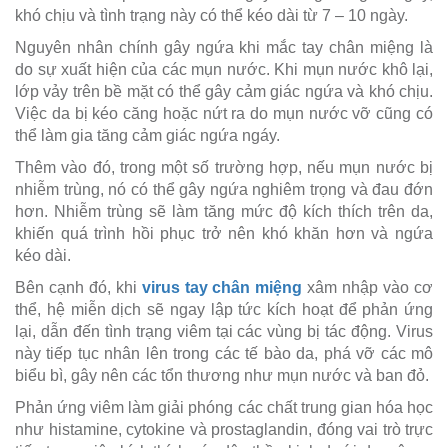
khó chịu và tình trạng này có thể kéo dài từ 7 – 10 ngày.
Nguyên nhân chính gây ngứa khi mắc tay chân miệng là
do sự xuất hiện của các mụn nước. Khi mụn nước khô lại,
lớp vảy trên bề mặt có thể gây cảm giác ngứa và khó chịu.
Việc da bị kéo căng hoặc nứt ra do mụn nước vỡ cũng có
thể làm gia tăng cảm giác ngứa ngáy.
Thêm vào đó, trong một số trường hợp, nếu mụn nước bị
nhiễm trùng, nó có thể gây ngứa nghiêm trọng và đau đớn
hơn. Nhiễm trùng sẽ làm tăng mức độ kích thích trên da,
khiến quá trình hồi phục trở nên khó khăn hơn và ngứa
kéo dài.
Bên cạnh đó, khi
virus tay chân miệng
xâm nhập vào cơ
thể, hệ miễn dịch sẽ ngay lập tức kích hoạt để phản ứng
lại, dẫn đến tình trạng viêm tại các vùng bị tác động. Virus
này tiếp tục nhân lên trong các tế bào da, phá vỡ các mô
biểu bì, gây nên các tổn thương như mụn nước và ban đỏ.
Phản ứng viêm làm giải phóng các chất trung gian hóa học
như histamine, cytokine và prostaglandin, đóng vai trò trực