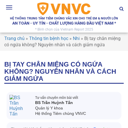
Toggle
navigation
HỆ THỐNG TRUNG TÂM TIÊM CHỦNG VẮC XIN CHO TRẺ EM & NGƯỜI LỚN
AN TOÀN - UY TÍN - CHẤT LƯỢNG HÀNG ĐẦU VIỆT NAM *
* Bình chọn của Vietnam Report 2025
Trang chủ
»
Thông tin bệnh học
»
Nhi
»
Bị tay chân miệng
có ngứa không? Nguyên nhân và cách giảm ngứa
BỊ TAY CHÂN MIỆNG CÓ NGỨA
KHÔNG? NGUYÊN NHÂN VÀ CÁCH
GIẢM NGỨA
Tư vấn chuyên môn bài viết
BS Trần Huỳnh Tấn
Quản lý Y khoa
Hệ thống Tiêm chủng VNVC