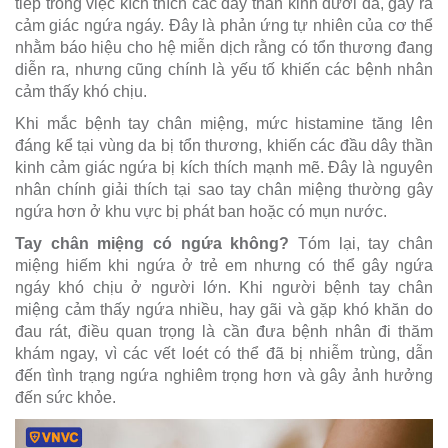
tiếp trong việc kích thích các dây thần kinh dưới da, gây ra
cảm giác ngứa ngáy. Đây là phản ứng tự nhiên của cơ thể
nhằm báo hiệu cho hệ miễn dịch rằng có tổn thương đang
diễn ra, nhưng cũng chính là yếu tố khiến các bệnh nhân
cảm thấy khó chịu.
Khi mắc bệnh tay chân miệng, mức histamine tăng lên
đáng kể tại vùng da bị tổn thương, khiến các đầu dây thần
kinh cảm giác ngứa bị kích thích mạnh mẽ. Đây là nguyên
nhân chính giải thích tại sao tay chân miệng thường gây
ngứa hơn ở khu vực bị phát ban hoặc có mụn nước.
Tay chân miệng có ngứa không?
Tóm lại, tay chân
miệng hiếm khi ngứa ở trẻ em nhưng có thể gây ngứa
ngáy khó chịu ở người lớn. Khi người bệnh tay chân
miệng cảm thấy ngứa nhiều, hay gãi và gặp khó khăn do
đau rát, điều quan trọng là cần đưa bệnh nhân đi thăm
khám ngay, vì các vết loét có thể đã bị nhiễm trùng, dẫn
đến tình trạng ngứa nghiêm trọng hơn và gây ảnh hưởng
đến sức khỏe.