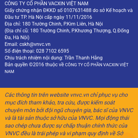
CÔNG TY CỔ PHẦN VACXIN VIỆT NAM
Giấy chứng nhận ĐKKD số 0107631488 do sở Kế hoạch và
Đầu tư TP. Hà Nội cấp ngày 11/11/2016
Địa chỉ: 180 Trường Chinh, P.Kim Liên, Hà Nội
(Địa chỉ cũ: 180 Trường Chinh, P.Khương Thượng, Q.Đống
Đa, Hà Nội)
Email:
cskh@vnvc.vn
Số điện thoại: 028 7102 6595
Chịu trách nhiệm nội dung: Trần Thanh Hằng
Bản quyền ©2016 thuộc về
CÔNG TY CỔ PHẦN VACXIN VIỆT
NAM
Các thông tin trên website vnvc.vn chỉ phục vụ cho
mục đích tham khảo, tra cứu, được kiểm soát
chuyên môn bởi đội ngũ chuyên gia, bác sĩ của VNVC
và là tài sản thuộc sở hữu của VNVC. Mọi động thái
sao chép chưa được sự chấp thuận chính thức của
VNVC đều là trái phép và vi phạm quy định về Sở