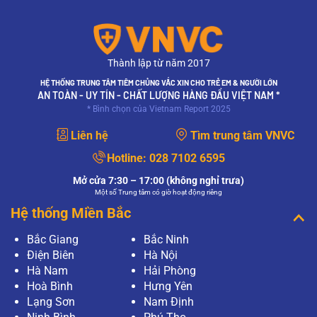
Thành lập từ năm 2017
HỆ THỐNG TRUNG TÂM TIÊM CHỦNG VẮC XIN CHO TRẺ EM & NGƯỜI LỚN
AN TOÀN - UY TÍN - CHẤT LƯỢNG HÀNG ĐẦU VIỆT NAM *
* Bình chọn của Vietnam Report 2025
Liên hệ
Tìm trung tâm VNVC
Hotline:
028 7102 6595
Mở cửa 7:30 – 17:00 (không nghỉ trưa)
Một số Trung tâm có giờ hoạt động riêng
Hệ thống Miền Bắc
Bắc Giang
Bắc Ninh
Điện Biên
Hà Nội
Hà Nam
Hải Phòng
Hoà Bình
Hưng Yên
Lạng Sơn
Nam Định