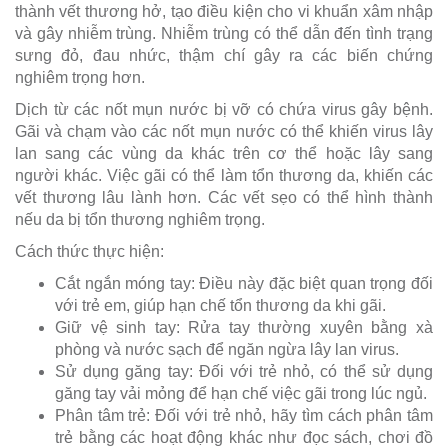
thành vết thương hở, tạo điều kiện cho vi khuẩn xâm nhập
và gây nhiễm trùng. Nhiễm trùng có thể dẫn đến tình trạng
sưng đỏ, đau nhức, thậm chí gây ra các biến chứng
nghiêm trọng hơn.
Dịch từ các nốt mụn nước bị vỡ có chứa virus gây bệnh.
Gãi và chạm vào các nốt mụn nước có thể khiến virus lây
lan sang các vùng da khác trên cơ thể hoặc lây sang
người khác. Việc gãi có thể làm tổn thương da, khiến các
vết thương lâu lành hơn. Các vết sẹo có thể hình thành
nếu da bị tổn thương nghiêm trọng.
Cách thức thực hiện:
Cắt ngắn móng tay: Điều này đặc biệt quan trọng đối
với trẻ em, giúp hạn chế tổn thương da khi gãi.
Giữ vệ sinh tay: Rửa tay thường xuyên bằng xà
phòng và nước sạch để ngăn ngừa lây lan virus.
Sử dụng găng tay: Đối với trẻ nhỏ, có thể sử dụng
găng tay vải mỏng để hạn chế việc gãi trong lúc ngủ.
Phân tâm trẻ: Đối với trẻ nhỏ, hãy tìm cách phân tâm
trẻ bằng các hoạt động khác như đọc sách, chơi đồ