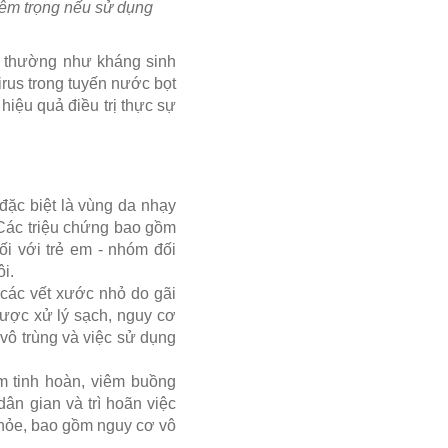
iêm trọng nếu sử dụng
g thường như kháng sinh
irus trong tuyến nước bọt
hiệu quả điều trị thực sự
 đặc biệt là vùng da nhạy
 Các triệu chứng bao gồm
ối với trẻ em - nhóm đối
i.
 các vết xước nhỏ do gãi
được xử lý sạch, nguy cơ
 vô trùng và việc sử dụng
 tinh hoàn, viêm buồng
n gian và trì hoãn việc
khỏe, bao gồm nguy cơ vô