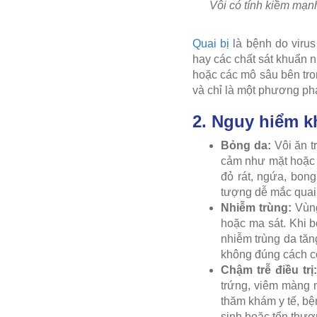
Vôi có tính kiềm mạn
Quai bị
là bệnh do viru
hay các chất sát khuẩn n
hoặc các mô sâu bên tro
và chỉ là một phương ph
2. Nguy hiểm kh
Bỏng da:
Vôi ăn tr
cảm như mặt hoặc 
đỏ rát, ngứa, bong
tượng dễ mắc quai 
Nhiễm trùng:
Vùng
hoặc ma sát. Khi b
nhiễm trùng da tăn
không đúng cách có
Chậm trễ điều trị
trứng, viêm màng 
thăm khám y tế, bệ
sinh hoặc tổn thươ