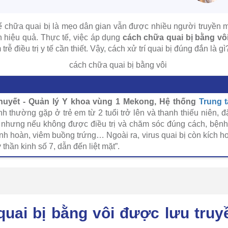
ể chữa quai bị là mẹo dân gian vẫn được nhiều người truyền
 hiệu quả. Thực tế, việc áp dụng
cách chữa quai bị bằng vô
ễ điều trị y tế cần thiết. Vậy, cách xử trí quai bị đúng đắn là gì
uyết - Quản lý Y khoa vùng 1 Mekong, Hệ thống
Trung 
nh thường gặp ở trẻ em từ 2 tuổi trở lên và thanh thiếu niên, đ
 nhưng nếu không được điều trị và chăm sóc đúng cách, bệnh
nh hoàn, viêm buồng trứng… Ngoài ra, virus quai bị còn kích h
thần kinh số 7, dẫn đến liệt mặt”.
uai bị bằng vôi được lưu truy