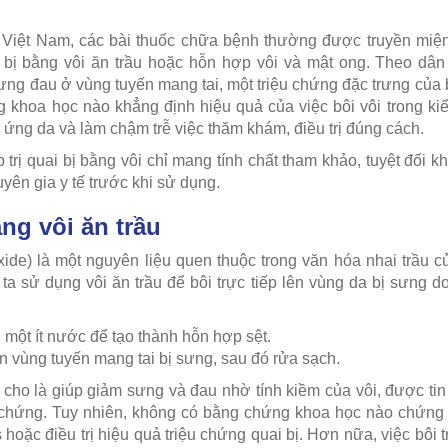
 Việt Nam, các bài thuốc chữa bệnh thường được truyền miện
bị bằng vôi ăn trầu hoặc hỗn hợp vôi và mật ong. Theo dâ
ưng đau ở vùng tuyến mang tai, một triệu chứng đặc trưng của 
khoa học nào khẳng định hiệu quả của việc bôi vôi trong ki
 ứng da và làm chậm trễ việc thăm khám, điều trị đúng cách.
rị quai bị bằng vôi chỉ mang tính chất tham khảo, tuyệt đối k
yên gia y tế trước khi sử dụng.
ằng vôi ăn trầu
oxide) là một nguyên liệu quen thuộc trong văn hóa nhai trầu c
ta sử dụng vôi ăn trầu để bôi trực tiếp lên vùng da bị sưng do
i một ít nước để tạo thành hỗn hợp sệt.
n vùng tuyến mang tai bị sưng, sau đó rửa sạch.
ho là giúp giảm sưng và đau nhờ tính kiềm của vôi, được tin
 chứng. Tuy nhiên, không có bằng chứng khoa học nào chứng 
 hoặc điều trị hiệu quả triệu chứng quai bị. Hơn nữa, việc bôi t