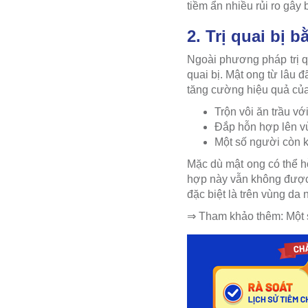
tiềm ẩn nhiều rủi ro gây
2. Trị quai bị 
Ngoài phương pháp trị qu
quai bị. Mật ong từ lâu
tăng cường hiệu quả của
Trộn vôi ăn trầu vớ
Đắp hỗn hợp lên vù
Một số người còn k
Mặc dù mật ong có thể hỗ
hợp này vẫn không được 
đặc biệt là trên vùng da
⇒ Tham khảo thêm: Một