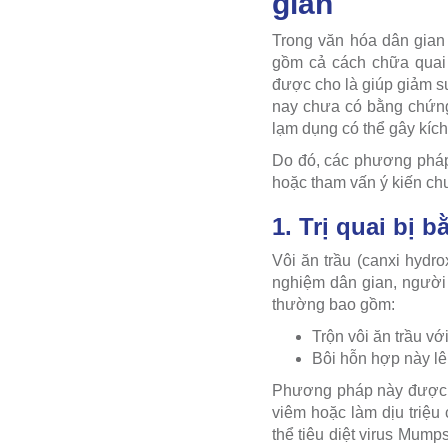
gian
Trong văn hóa dân gian
gồm cả cách chữa quai 
được cho là giúp giảm s
nay chưa có bằng chứng 
lạm dụng có thể gây kích
Do đó, các phương pháp t
hoặc tham vấn ý kiến chu
1. Trị quai bị b
Vôi ăn trầu (canxi hydr
nghiệm dân gian, người 
thường bao gồm:
Trộn vôi ăn trầu vớ
Bôi hỗn hợp này lê
Phương pháp này được c
viêm hoặc làm dịu triệu
thể tiêu diệt virus Mumps