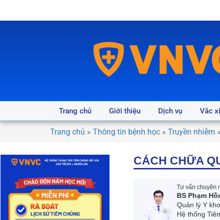
Trang chủ
Giới thiệu
Dịch vụ
Vắc x
Trang chủ
»
Thông tin bệnh học
»
Truyền nhiễm
CÁCH CHỮA QU
Tư vấn chuyên m
BS Phạm Hồ
Quản lý Y kh
Hệ thống Tiê