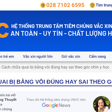
028 7102 6595
Tìm tru
HỆ THỐNG TRUNG TÂM TIÊM CHỦNG VẮC XIN
AN TOÀN - UY TÍN - CHẤT LƯỢNG 
in trẻ em
Vắc xin người lớn
Gói vắc xin
Cẩm nang
»
Cách chữa quai bị bằng vôi đúng hay sai theo góc nhìn y học
AI BỊ BẰNG VÔI ĐÚNG HAY SAI THEO G
ôn bài viết
ng Thuyết
oa
m chủng