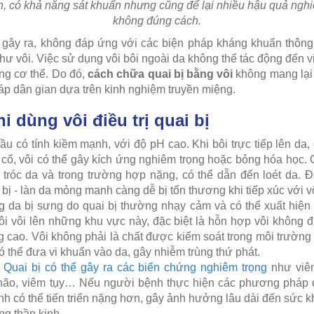
h, có khả năng sát khuẩn nhưng cũng để lại nhiều hậu quả ngh
không đúng cách.
s gây ra, không đáp ứng với các biện pháp kháng khuẩn thôn
hư vôi. Việc sử dụng vôi bôi ngoài da không thể tác động đến v
ng cơ thể. Do đó,
cách chữa quai bị bằng vôi
không mang lại 
áp dân gian dựa trên kinh nghiệm truyền miệng.
i dùng vôi điều trị quai bị
ầu có tính kiềm mạnh, với độ pH cao. Khi bôi trực tiếp lên da,
cổ, vôi có thể gây kích ứng nghiêm trọng hoặc bỏng hóa học.
 tróc da và trong trường hợp nặng, có thể dẫn đến loét da. Đ
bị - làn da mỏng manh càng dễ bị tổn thương khi tiếp xúc với vô
 da bị sưng do quai bị thường nhạy cảm và có thể xuất hiện
ôi vôi lên những khu vực này, đặc biệt là hỗn hợp vôi không 
g cao. Vôi không phải là chất được kiểm soát trong môi trường
 thể đưa vi khuẩn vào da, gây nhiễm trùng thứ phát.
:
Quai bị có thể gây ra các biến chứng nghiêm trọng
như viêm
não, viêm tụy… Nếu người bệnh thực hiện các phương pháp dâ
nh có thể tiến triển nặng hơn, gây ảnh hưởng lâu dài đến sức 
ng thần kinh.