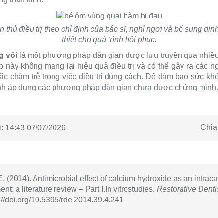
n thủ điều trị theo chỉ định của bác sĩ, nghỉ ngơi và bổ sung di
thiết cho quá trình hồi phục.
g vôi
là một phương pháp dân gian được lưu truyền qua nhiều
 này không mang lại hiệu quả điều trị và có thể gây ra các 
ặc chậm trễ trong việc điều trị đúng cách. Để đảm bảo sức k
ránh áp dụng các phương pháp dân gian chưa được chứng minh.
Chia
:
14:43 07/07/2026
E. (2014). Antimicrobial effect of calcium hydroxide as an intra
ent: a literature review – Part I.In vitrostudies.
Restorative Denti
s://doi.org/10.5395/rde.2014.39.4.241