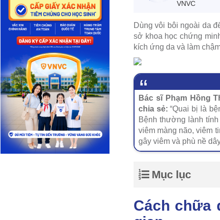
VNVC
Dùng vôi bôi ngoài da đ
sở khoa học chứng minh
kích ứng da và làm chậm tr
Bác sĩ Phạm Hồng Th
chia sẻ:
“Quai bị là bệ
Bệnh thường lành tính
viêm màng não, viêm ti
gây viêm và phù nề dây 
Mục lục
Cách chữa q