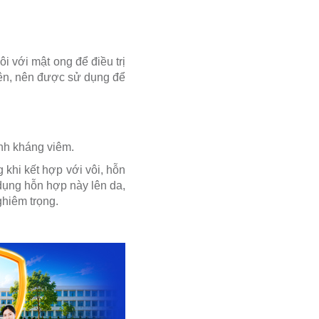
i với mật ong để điều trị
iên, nên được sử dụng để
ính kháng viêm.
 khi kết hợp với vôi, hỗn
dụng hỗn hợp này lên da,
ghiêm trọng.