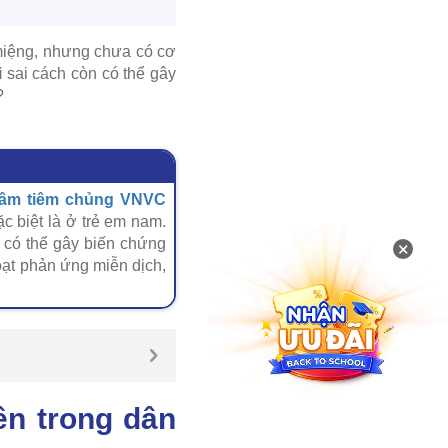
 miệng, nhưng chưa có cơ
i
sai cách còn có thể gây
?
tâm tiêm chủng VNVC
ặc biệt là ở trẻ em nam.
 có thể gây biến chứng
×
oạt phản ứng miễn dịch,
ền trong dân