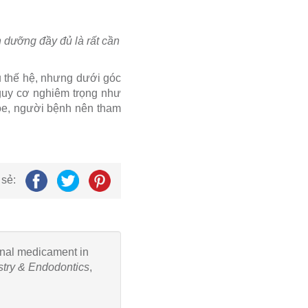
nh dưỡng đầy đủ là rất cần
 thế hệ, nhưng dưới góc
nguy cơ nghiêm trọng như
hỏe, người bệnh nên tham
 sẻ:
canal medicament in
stry & Endodontics
,