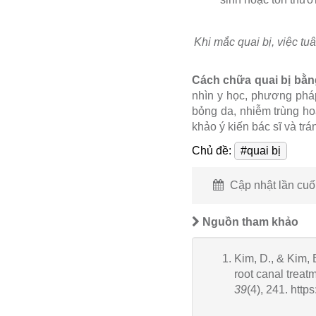
Khi mắc quai bị, việc tuâ
Cách chữa quai bị bằn
nhìn y học, phương pháp
bỏng da, nhiễm trùng ho
khảo ý kiến bác sĩ và t
Chủ đề:
#quai bị
Cập nhật lần cuối
Nguồn tham khảo
Kim, D., & Kim, 
root canal treatm
39
(4), 241. http