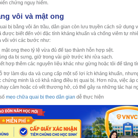
 biến chứng nguy hiểm.
bằng vôi và mật ong
ai bị bằng vôi ăn trầu, dân gian còn lưu truyền cách sử dụng vô
 đã được biết đến với đặc tính kháng khuẩn và chống viêm tự nh
 vôi với các bước như:
i mật ong theo tỷ lệ vừa đủ để tạo thành hỗn hợp sệt.
ng da bị sưng, giữ trong vài giờ trước khi rửa sạch.
ết hợp thêm các nguyên liệu khác như gừng hoặc tỏi để tăng t
 trợ làm dịu da và cung cấp một số lợi ích kháng khuẩn, nhưng
chứng minh là có khả năng điều trị quai bị. Hơn nữa, việc áp 
 nhạy cảm hoặc có vết thương hở, có thể gây ra những tác hại n
 số
mẹo chữa quai bị theo dân gian
dễ thực hiện