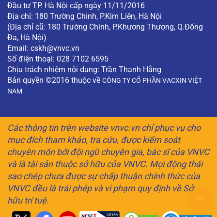
Đầu tư TP. Hà Nội cấp ngày 11/11/2016
Địa chỉ: 180 Trường Chinh, P.Kim Liên, Hà Nội
(Địa chỉ cũ: 180 Trường Chinh, P.Khương Thượng, Q.Đống
Đa, Hà Nội)
Email:
cskh@vnvc.vn
Số điện thoại: 028 7102 6595
Chịu trách nhiệm nội dung: Trần Thanh Hằng
Bản quyền ©2016 thuộc về
CÔNG TY CỔ PHẦN VACXIN VIỆT
NAM
Các thông tin trên website vnvc.vn chỉ phục vụ cho
mục đích tham khảo, tra cứu, được kiểm soát
chuyên môn bởi đội ngũ chuyên gia, bác sĩ của VNVC
và là tài sản thuộc sở hữu của VNVC. Mọi động thái
sao chép chưa được sự chấp thuận chính thức của
VNVC đều là trái phép và vi phạm quy định về Sở
hữu trí tuệ.