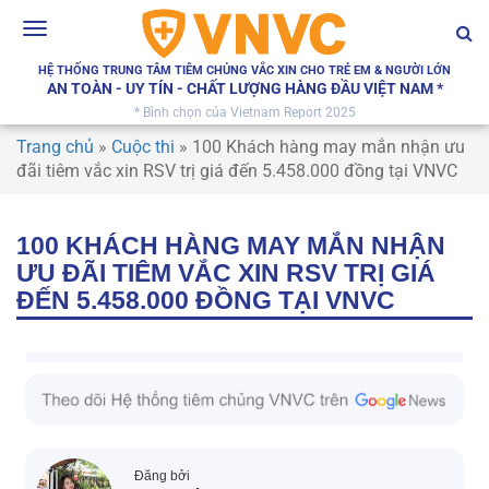
Toggle
navigation
HỆ THỐNG TRUNG TÂM TIÊM CHỦNG VẮC XIN CHO TRẺ EM & NGƯỜI LỚN
AN TOÀN - UY TÍN - CHẤT LƯỢNG HÀNG ĐẦU VIỆT NAM *
* Bình chọn của Vietnam Report 2025
Trang chủ
»
Cuộc thi
»
100 Khách hàng may mắn nhận ưu
đãi tiêm vắc xin RSV trị giá đến 5.458.000 đồng tại VNVC
100 KHÁCH HÀNG MAY MẮN NHẬN
ƯU ĐÃI TIÊM VẮC XIN RSV TRỊ GIÁ
ĐẾN 5.458.000 ĐỒNG TẠI VNVC
Đăng bởi