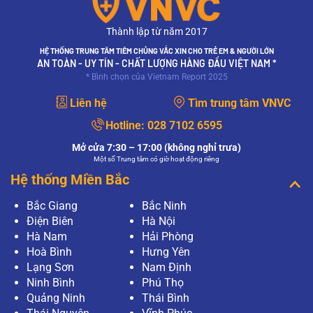
Thành lập từ năm 2017
HỆ THỐNG TRUNG TÂM TIÊM CHỦNG VẮC XIN CHO TRẺ EM & NGƯỜI LỚN
AN TOÀN - UY TÍN - CHẤT LƯỢNG HÀNG ĐẦU VIỆT NAM *
* Bình chọn của Vietnam Report 2025
Liên hệ
Tìm trung tâm VNVC
Hotline:
028 7102 6595
Mở cửa 7:30 – 17:00 (không nghỉ trưa)
Một số Trung tâm có giờ hoạt động riêng
Hệ thống Miền Bắc
Bắc Giang
Bắc Ninh
Điện Biên
Hà Nội
Hà Nam
Hải Phòng
Hoà Bình
Hưng Yên
Lạng Sơn
Nam Định
Ninh Bình
Phú Thọ
Quảng Ninh
Thái Bình