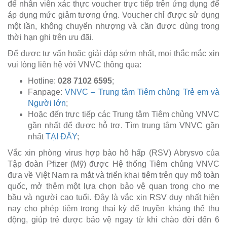
để nhân viên xác thực voucher trực tiếp trên ứng dụng để
áp dụng mức giảm tương ứng. Voucher chỉ được sử dụng
một lần, không chuyển nhượng và cần được dùng trong
thời hạn ghi trên ưu đãi.
Để được tư vấn hoặc giải đáp sớm nhất, mọi thắc mắc xin
vui lòng liên hệ với VNVC thông qua:
Hotline:
028 7102 6595
;
Fanpage:
VNVC – Trung tâm Tiêm chủng Trẻ em và
Người lớn
;
Hoặc đến trực tiếp các Trung tâm Tiêm chủng VNVC
gần nhất để được hỗ trợ. Tìm trung tâm VNVC gần
nhất
TẠI ĐÂY
;
Vắc xin phòng virus hợp bào hô hấp (RSV) Abrysvo của
Tập đoàn Pfizer (Mỹ) được Hệ thống Tiêm chủng VNVC
đưa về Việt Nam ra mắt và triển khai tiêm trên quy mô toàn
quốc, mở thêm một lựa chọn bảo vệ quan trọng cho mẹ
bầu và người cao tuổi. Đây là vắc xin RSV duy nhất hiện
nay cho phép tiêm trong thai kỳ để truyền kháng thể thụ
động, giúp trẻ được bảo vệ ngay từ khi chào đời đến 6