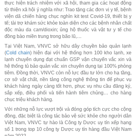
thực hiện trách nhiệm với xã hội, tham gia các hoạt động
từ thiện xã hội ý nghĩa như: Trao tặng các đơn vị y tế, bệnh
viện dã chiến hàng chục nghìn kit test Covid-19, thiết bị y
tế; tài trợ khám sức khỏe toàn diện cho các bệnh nhân chất
độc màu da cam/dioxin; ủng hộ thuốc và vật tư y tế cho
đồng bào miền trung trong bão lũ,…
Tại Việt Nam, VNVC sở hữu dây chuyền bảo quản lạnh
(
Cold chain
) hiện đại với hệ thống hơn 100 kho lạnh, xe
lạnh chuyên dụng đạt chuẩn GSP vận chuyển vắc xin và
hệ thống tủ bảo quản vắc xin chuyên dụng tại 100% phòng
tiêm. Đồng thời, VNVC còn nỗ lực đầu tư lớn cho hạ tầng,
cơ sở vật chất, nền tảng công nghệ thông tin để phục vụ
khách hàng ngày càng tốt hơn, phục vụ nhu cầu đăng ký,
sắp xếp, điều phối và tiến hành tiêm chủng… cho hàng
chục triệu khách hàng.
Với những nỗ lực vượt trội và đóng góp tích cực cho cộng
đồng, đặc biệt là công tác bảo vệ sức khỏe cho người dân
Việt Nam, VNVC tự hào là Công ty Dược uy tín xếp hạng
số 1 trong top 10 công ty Dược uy tín hàng đầu Việt Nam
năm 2022.