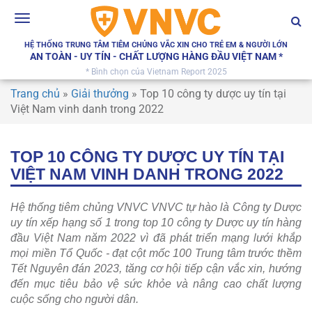
Toggle
navigation
HỆ THỐNG TRUNG TÂM TIÊM CHỦNG VẮC XIN CHO TRẺ EM & NGƯỜI LỚN
AN TOÀN - UY TÍN - CHẤT LƯỢNG HÀNG ĐẦU VIỆT NAM *
* Bình chọn của Vietnam Report 2025
Trang chủ
»
Giải thưởng
»
Top 10 công ty dược uy tín tại
Việt Nam vinh danh trong 2022
TOP 10 CÔNG TY DƯỢC UY TÍN TẠI
VIỆT NAM VINH DANH TRONG 2022
Hệ thống tiêm chủng VNVC VNVC tự hào là Công ty Dược
uy tín xếp hạng số 1 trong top 10 công ty Dược uy tín hàng
đầu Việt Nam năm 2022 vì đã phát triển mạng lưới khắp
mọi miền Tổ Quốc - đạt cột mốc 100 Trung tâm trước thềm
Tết Nguyên đán 2023, tăng cơ hội tiếp cận vắc xin, hướng
đến mục tiêu bảo vệ sức khỏe và nâng cao chất lượng
cuộc sống cho người dân.