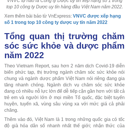
VNVC tự hào là Công ty Dược uy tín xếp hạng số 1 trong
top 10 công ty Dược uy tín hàng đầu Việt Nam năm 2022.
Xem thêm bài báo từ VnExpress:
VNVC được xếp hạng
số 1 trong top 10 công ty dược uy tín năm 2022
Tổng quan thị trường chăm
sóc sức khỏe và dược phẩm
năm 2022
Theo Vietnam Report, sau hơn 2 năm dịch Covid-19 diễn
biến phức tạp, thị trường ngành chăm sóc sức khỏe nói
chung và ngành dược phẩm Việt Nam nói riêng đang gia
tăng nhanh chóng. Ngành dịch vụ chăm sóc sức khỏe
đang có nhiều nỗ lực lớn để dễ tiếp cận gần hơn với tất cả
trẻ em và người lớn ở mọi miền Tổ quốc, đặc biệt tuyến
huyện, tuyến xã, vùng sâu vùng xa với mức giá cả phải
chăng.
Thêm vào đó, Việt Nam là 1 trong những quốc gia có tốc
độ già hóa dân số nhanh nhất thế giới; nhận thức của