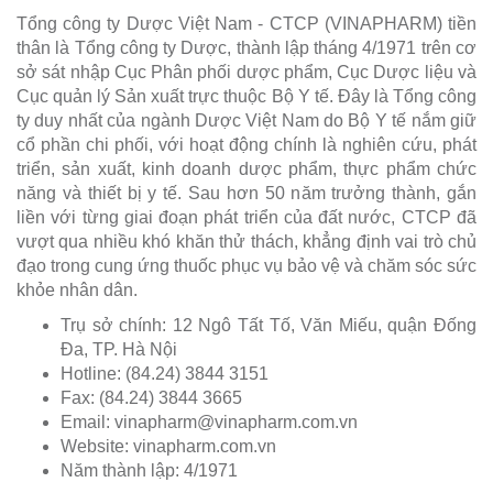
Tổng công ty Dược Việt Nam - CTCP (VINAPHARM) tiền
thân là Tổng công ty Dược, thành lập tháng 4/1971 trên cơ
sở sát nhập Cục Phân phối dược phẩm, Cục Dược liệu và
Cục quản lý Sản xuất trực thuộc Bộ Y tế. Đây là Tổng công
ty duy nhất của ngành Dược Việt Nam do Bộ Y tế nắm giữ
cổ phần chi phối, với hoạt động chính là nghiên cứu, phát
triển, sản xuất, kinh doanh dược phẩm, thực phẩm chức
năng và thiết bị y tế. Sau hơn 50 năm trưởng thành, gắn
liền với từng giai đoạn phát triển của đất nước, CTCP đã
vượt qua nhiều khó khăn thử thách, khẳng định vai trò chủ
đạo trong cung ứng thuốc phục vụ bảo vệ và chăm sóc sức
khỏe nhân dân.
Trụ sở chính: 12 Ngô Tất Tố, Văn Miếu, quận Đống
Đa, TP. Hà Nội
Hotline: (84.24) 3844 3151
Fax: (84.24) 3844 3665
Email:
vinapharm@vinapharm.com.vn
Website: vinapharm.com.vn
Năm thành lập: 4/1971