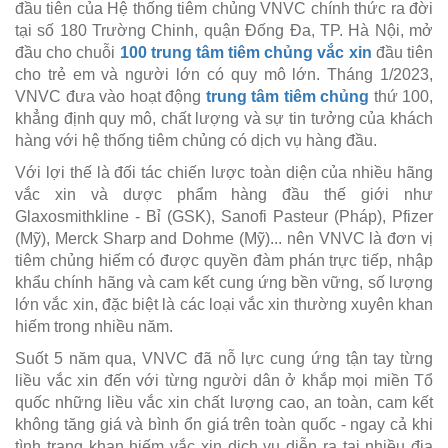
đầu tiên của Hệ thống tiêm chủng VNVC chính thức ra đời
tại số 180 Trường Chinh, quận Đống Đa, TP. Hà Nội, mở
đầu cho chuỗi
100 trung tâm tiêm chủng vắc xin
đầu tiên
cho trẻ em và người lớn có quy mô lớn. Tháng 1/2023,
VNVC đưa vào hoạt động
trung tâm tiêm chủng
thứ 100,
khẳng định quy mô, chất lượng và sự tin tưởng của khách
hàng với hệ thống tiêm chủng có dịch vụ hàng đầu.
Với lợi thế là đối tác chiến lược toàn diện của nhiều hãng
vắc xin và dược phẩm hàng đầu thế giới như
Glaxosmithkline - Bỉ (GSK), Sanofi Pasteur (Pháp), Pfizer
(Mỹ), Merck Sharp and Dohme (Mỹ)... nên VNVC là đơn vị
tiêm chủng hiếm có được quyền đàm phán trực tiếp, nhập
khẩu chính hãng và cam kết cung ứng bền vững, số lượng
lớn vắc xin, đặc biệt là các loại vắc xin thường xuyên khan
hiếm trong nhiều năm.
Suốt 5 năm qua, VNVC đã nỗ lực cung ứng tận tay từng
liều vắc xin đến với từng người dân ở khắp mọi miền Tổ
quốc những liều vắc xin chất lượng cao, an toàn, cam kết
không tăng giá và bình ổn giá trên toàn quốc - ngay cả khi
tình trạng khan hiếm vắc xin dịch vụ diễn ra tại nhiều địa