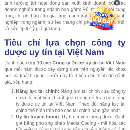
×
ảnh hưởng tới hoạt động sản xuất kinh doanh của các
doanh nghiệp trong ngành bao gồm: Rủi ro từ chuỗi cung
ứng, chi phí hậu cần gia tăng; cạnh tranh giữa các doanh
nghiệp trong ngành; sự leo thang chi phí nguyên liệu thô;
và sức ép từ tỷ giá gia tăng.
Tiêu chí lựa chọn công ty
dược uy tín tại Việt Nam
Danh sách
top 10 các Công ty Dược uy tín tại Việt Nam
qua mỗi năm được xây dựng dựa trên nguyên tắc khoa
học và khách quan. Dưới đây là 3 tiêu chí chính để đánh
giá, xếp hạng:
Năng lực tài chính:
Năng lực tài chính của công ty
dược là một tiêu chỉ rất quan trọng để lựa chọn công
ty dược uy tín tại Việt Nam. Theo đó, năng lực tài
chính thể hiện trên báo cáo tài chính năm gần nhất.
Uy tín truyền thông:
Uy tín truyền thông được đánh
giá bằng phương pháp Media Coding - mã hóa các
bài viết về công ty trên các kênh truyền thông có ảnh