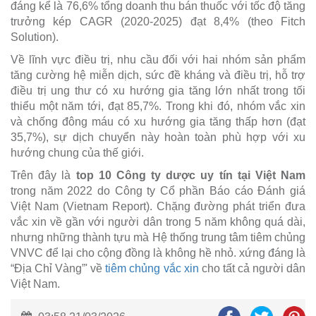
đáng kể là 76,6% tổng doanh thu bán thuốc với tốc độ tăng
trưởng kép CAGR (2020-2025) đạt 8,4% (theo Fitch
Solution).
Về lĩnh vực điều trị, nhu cầu đối với hai nhóm sản phẩm
tăng cường hệ miễn dịch, sức đề kháng và điều trị, hỗ trợ
điều trị ung thư có xu hướng gia tăng lớn nhất trong tối
thiểu một năm tới, đạt 85,7%. Trong khi đó, nhóm vắc xin
và chống đông máu có xu hướng gia tăng thấp hơn (đạt
35,7%), sự dịch chuyển này hoàn toàn phù hợp với xu
hướng chung của thế giới.
Trên đây là
top 10 Công ty dược uy tín tại Việt Nam
trong năm 2022 do Công ty Cổ phần Báo cáo Đánh giá
Việt Nam (Vietnam Report). Chặng đường phát triển đưa
vắc xin về gần với người dân trong 5 năm không quá dài,
nhưng những thành tựu mà Hệ thống trung tâm tiêm chủng
VNVC để lại cho cộng đồng là không hề nhỏ. xứng đáng là
“Địa Chỉ Vàng”' về
tiêm chủng vắc xin
cho tất cả người dân
Việt Nam.