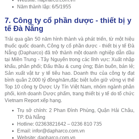
Năm thành lập: 6/5/1955
7. Công ty cổ phần dược - thiết bị y
tế Đà Nẵng
Trải qua gần 50 năm hình thành và phát triển, từ một hiệu
thuốc quốc doanh, Công ty cổ phần dược - thiết bị y tế Đà
Nẵng (Dapharco) đã trở thành một doanh nghiệp dẫn dầu
tại Miền Trung - Tây Nguyên trong các lĩnh vực: Xuất nhập
khẩu, phân phối; Đấu thầu & cung ứng; Bán buôn, bán lẻ;
Sản xuất vật tư y tế tiêu hao. Doanh thu của công ty đạt
bình quân 2.000 tỷ đồng/năm,đặc biệt luôn giữ vững vị thế
Top 10 công ty Dược Uy Tín Việt Nam, nhóm ngành phân
phối, kinh doanh Dược phẩm, trang thiết bị y tế do tổ chức
Vietnam Report xếp hạng.
Trụ sở chính: 2 Phan Đình Phùng, Quận Hải Châu,
TP. Đà Nẵng
Hotline: 02363821642 – 0236 810 735
Email:
infor@dapharco.com.vn
Website: dapharco.com.vn