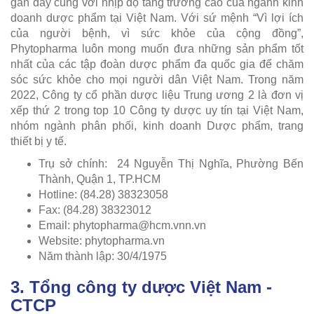
gần đây cùng với nhịp độ tăng trưởng cao của ngành kinh
doanh dược phẩm tại Việt Nam. Với sứ mệnh “Vì lợi ích
của người bệnh, vì sức khỏe của cộng đồng”,
Phytopharma luôn mong muốn đưa những sản phẩm tốt
nhất của các tập đoàn dược phẩm đa quốc gia để chăm
sóc sức khỏe cho mọi người dân Việt Nam. Trong năm
2022, Công ty cổ phần dược liệu Trung ương 2 là đơn vị
xếp thứ 2 trong top 10 Công ty dược uy tín tại Việt Nam,
nhóm ngành phân phối, kinh doanh Dược phẩm, trang
thiết bị y tế.
Trụ sở chính: 24 Nguyễn Thị Nghĩa, Phường Bến
Thành, Quận 1, TP.HCM
Hotline: (84.28) 38323058
Fax: (84.28) 38323012
Email:
phytopharma@hcm.vnn.vn
Website: phytopharma.vn
Năm thành lập: 30/4/1975
3. Tổng công ty dược Việt Nam -
CTCP