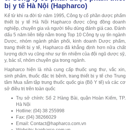
bị y tế Hà Nội (Hapharco)
Kể từ khi ra đời từ năm 1995, Công ty cổ phần dược phẩm
thiết bị y tế Hà Nội Hapharco được cộng đồng doanh
nghiệp, chuyên gia và người tiêu dùng đánh giá cao. Đánh
dấu 5 năm liên tiếp nằm trong Top 10 Công ty uy tín ngành
Dược, nhóm ngành phân phối, kinh doanh Dược phẩm,
trang thiết bị y tế, Hapharco đã khẳng định hơn nữa chất
lượng dịch vụ cũng như sự tín nhiệm của đội ngũ dược sỹ,
y, bác sĩ, nhóm chuyên gia trong ngành.
Hapharco hiện là nhà cung cấp thuốc ung thư, vắc xin,
sinh phẩm, thuốc đặc trị bệnh, trang thiết bị y tế cho Trung
tâm Mua sắm tập trung thuốc quốc gia (Bộ Y tế) và các cơ
sở điều trị trên toàn quốc
Trụ sở chính: Số 2 Hàng Bài, quận Hoàn Kiếm, TP.
Hà Nội
Hotline: (04) 38 255998
Fax: (04) 38266029
Email:
Contact@hapharco.com.vn
Website: hapharco.com.vn