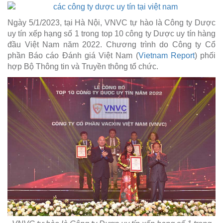
Ngày 5/1/2023, tại Hà Nội, VNVC tự hào là Công ty Dược
uy tín xếp hạng số 1 trong top 10 công ty Dược uy tín hàng
đầu Việt Nam năm 2022. Chương trình do Công ty Cổ
phần Báo cáo Đánh giá Việt Nam (
Vietnam Report
) phối
hợp Bộ Thông tin và Truyền thông tổ chức.