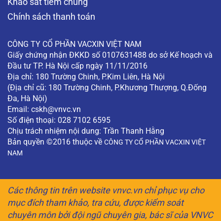
Khảo sát tiêm chủng
Chính sách thanh toán
CÔNG TY CỔ PHẦN VACXIN VIỆT NAM
Giấy chứng nhận ĐKKD số 0107631488 do sở Kế hoạch và
Đầu tư TP. Hà Nội cấp ngày 11/11/2016
Địa chỉ: 180 Trường Chinh, P.Kim Liên, Hà Nội
(Địa chỉ cũ: 180 Trường Chinh, P.Khương Thượng, Q.Đống
Đa, Hà Nội)
Email:
cskh@vnvc.vn
Số điện thoại: 028 7102 6595
Chịu trách nhiệm nội dung: Trần Thanh Hằng
Bản quyền ©2016 thuộc về
CÔNG TY CỔ PHẦN VACXIN VIỆT
NAM
Các thông tin trên website vnvc.vn chỉ phục vụ cho
mục đích tham khảo, tra cứu, được kiểm soát
chuyên môn bởi đội ngũ chuyên gia, bác sĩ của VNVC