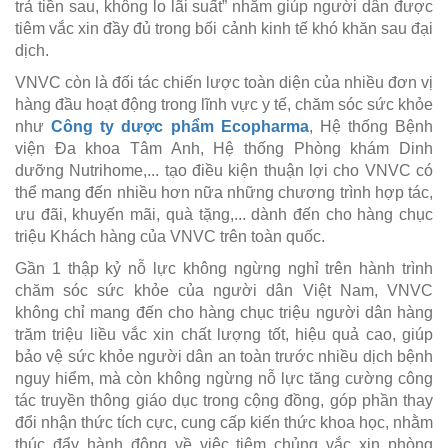
trả tiền sau, không lo lãi suất” nhằm giúp người dân được
tiêm vắc xin đầy đủ trong bối cảnh kinh tế khó khăn sau đại
dịch.
VNVC còn là đối tác chiến lược toàn diện của nhiều đơn vị
hàng đầu hoạt động trong lĩnh vực y tế, chăm sóc sức khỏe
như
Công ty dược phẩm Ecopharma
, Hệ thống Bệnh
viện Đa khoa Tâm Anh, Hệ thống Phòng khám Dinh
dưỡng Nutrihome,... tạo điều kiện thuận lợi cho VNVC có
thể mang đến nhiều hơn nữa những chương trình hợp tác,
ưu đãi, khuyến mãi, quà tặng,... dành đến cho hàng chục
triệu Khách hàng của VNVC trên toàn quốc.
Gần 1 thập kỷ nỗ lực không ngừng nghỉ trên hành trình
chăm sóc sức khỏe của người dân Việt Nam, VNVC
không chỉ mang đến cho hàng chục triệu người dân hàng
trăm triệu liều vắc xin chất lượng tốt, hiệu quả cao, giúp
bảo vệ sức khỏe người dân an toàn trước nhiều dịch bệnh
nguy hiểm, mà còn không ngừng nỗ lực tăng cường công
tác truyền thông giáo dục trong cộng đồng, góp phần thay
đổi nhận thức tích cực, cung cấp kiến thức khoa học, nhằm
thúc đẩy hành động về việc tiêm chủng vắc xin phòng