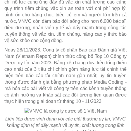
chỉ nỗ lực cung ứng đầy đủ vắc xin chất lượng cao cùng
quy trình tiêm chủng vắc xin an toàn với chi phí hợp lý,
bình ổn cho hàng chục triệu trẻ em và người lớn trên cả
nước, VNVC còn đảm bảo đời sống cho hơn 6.000 bác sĩ,
điều dưỡng, nhân viên y tế và đẩy mạnh trong công tác
truyền thông về vắc xin, tiêm chủng, nâng cao ý thức bảo
vệ sức khỏe cho cộng đồng.
Ngày 28/11/2023, Công ty cổ phần Báo cáo Đánh giá Việt
Nam (Vietnam Report) chính thức công bố Top 10 Công ty
Dược uy tín năm 2023. Bảng xếp hạng dựa trên tổng điểm
cao nhất của 3 tiêu chí chính gồm năng lực tài chính thể
hiện trên báo cáo tài chính năm gần nhất; uy tín truyền
thông được đánh giá bằng phương pháp Media Coding -
mã hóa các bài viết về công ty trên các kênh truyền thông
có ảnh hưởng và khảo sát các đối tượng liên quan được
thực hiện trong giai đoạn từ tháng 10 - 11/2023.
Liên tiếp được vinh danh với các giải thưởng uy tín, VNVC
khẳng định vị trí đẩy mạnh về uy tín, chất lượng trong lĩnh