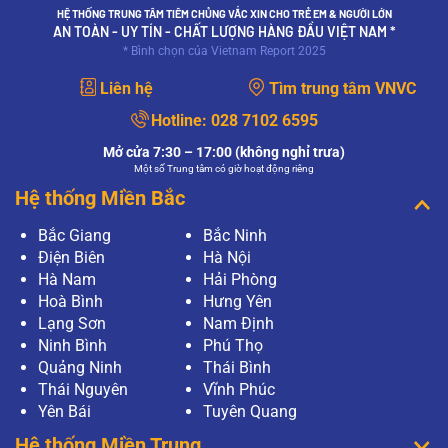
HỆ THỐNG TRUNG TÂM TIÊM CHỦNG VẮC XIN CHO TRẺ EM & NGƯỜI LỚN
AN TOÀN - UY TÍN - CHẤT LƯỢNG HÀNG ĐẦU VIỆT NAM *
* Bình chọn của Vietnam Report 2025
Liên hệ
Tìm trung tâm VNVC
Hotline:
028 7102 6595
Mở cửa 7:30 – 17:00 (không nghỉ trưa)
Một số Trung tâm có giờ hoạt động riêng
Hệ thống Miền Bắc
Bắc Giang
Bắc Ninh
Điện Biên
Hà Nội
Hà Nam
Hải Phòng
Hoà Bình
Hưng Yên
Lạng Sơn
Nam Định
Ninh Bình
Phú Thọ
Quảng Ninh
Thái Bình
Thái Nguyên
Vĩnh Phúc
Yên Bái
Tuyên Quang
Hệ thống Miền Trung