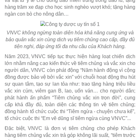
và vật tư y tế cho đồng bào miền trung trong bão lũ; tặng
hàng trăm xe đạp cho học sinh nghèo vượt khó; tặng hàng
ngàn con bò cho nông dân…
VNVC không ngừng toàn diện hóa khả năng cung ứng và
bảo quản vắc xin cùng dịch vụ tiêm chủng cao cấp, đầy đủ
tiện nghi, đáp ứng tối đa nhu cầu của Khách hàng.
Năm 2023, VNVC tiếp tục thực hiện hàng loạt chiến dịch
lớn nhằm nâng cao kiến thức về tiêm chủng và vắc xin cho
người dân, VNVC còn phát động “Năm hành động vì cộng
đồng được bảo vệ bởi vắc xin” với chuỗi hoạt động thu hút
sự quan tâm, tạo sự lan tỏa như: trao tặng hàng triệu liều
vắc xin cúm, viêm gan B, lao, uốn ván… cho người dân;
phát hành ấn phẩm “Tiêm chủng vắc xin trọn đời”, cung
cấp khá đầy đủ, toàn diện các thông tin về tiêm chủng;
đồng hành tổ chức cuộc thi “Tiêm ngừa - chuyện chưa kể”,
tổ chức cuộc thi “Em vẽ dũng sĩ tiêm ngừa cùng VNVC”...
Đặc biệt, VNVC là đơn vị tiêm chủng cho phép Khách
hàng tiêm chủng vắc xin trả góp không lãi suất, “tiêm trước