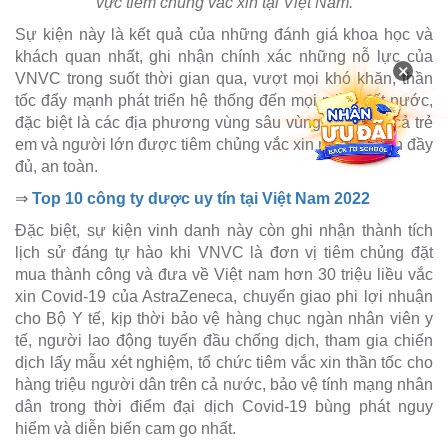
vực tiêm chủng vắc xin tại Việt Nam.
Sự kiện này là kết quả của những đánh giá khoa học và
khách quan nhất, ghi nhận chính xác những nỗ lực của
×
VNVC trong suốt thời gian qua, vượt mọi khó khăn, thần
tốc đẩy mạnh phát triển hệ thống đến mọi miền đất nước,
đặc biệt là các địa phương vùng sâu vùng xa để tất cả trẻ
em và người lớn được tiêm chủng vắc xin phòng bệnh đầy
đủ, an toàn.
⇒
Top 10 công ty dược uy tín tại Việt Nam 2022
Đặc biệt, sự kiện vinh danh này còn ghi nhận thành tích
lịch sử đáng tự hào khi VNVC là đơn vị tiêm chủng đặt
mua thành công và đưa về Việt nam hơn 30 triệu liều vắc
xin Covid-19 của AstraZeneca, chuyển giao phi lợi nhuận
cho Bộ Y tế, kịp thời bảo vệ hàng chục ngàn nhân viên y
tế, người lao động tuyến đầu chống dịch, tham gia chiến
dịch lấy mẫu xét nghiệm, tổ chức tiêm vắc xin thần tốc cho
hàng triệu người dân trên cả nước, bảo vệ tính mạng nhân
dân trong thời điểm đại dịch Covid-19 bùng phát nguy
hiểm và diễn biến cam go nhất.