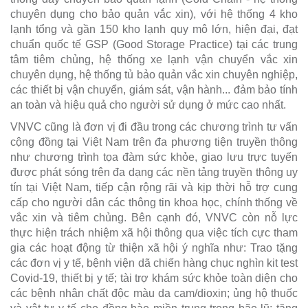
chuyên dụng cho bảo quản vắc xin), với hệ thống 4 kho
lạnh tổng và gần 150 kho lạnh quy mô lớn, hiện đại, đạt
chuẩn quốc tế GSP (Good Storage Practice) tại các trung
tâm tiêm chủng, hệ thống xe lạnh vận chuyển vắc xin
chuyên dụng, hệ thống tủ bảo quản vắc xin chuyên nghiệp,
các thiết bị vận chuyển, giám sát, vận hành... đảm bảo tính
an toàn và hiệu quả cho người sử dụng ở mức cao nhất.
VNVC cũng là đơn vị đi đầu trong các chương trình tư vấn
cộng đồng tại Việt Nam trên đa phương tiện truyền thông
như chương trình tọa đàm sức khỏe, giao lưu trực tuyến
được phát sóng trên đa dạng các nền tảng truyền thông uy
tín tại Việt Nam, tiếp cận rộng rãi và kịp thời hỗ trợ cung
cấp cho người dân các thông tin khoa học, chính thống về
vắc xin và tiêm chủng. Bên cạnh đó, VNVC còn nỗ lực
thực hiện trách nhiệm xã hội thông qua việc tích cực tham
gia các hoạt động từ thiện xã hội ý nghĩa như: Trao tặng
các đơn vị y tế, bệnh viện dã chiến hàng chục nghìn kit test
Covid-19, thiết bị y tế; tài trợ khám sức khỏe toàn diện cho
các bệnh nhân chất độc màu da cam/dioxin; ủng hộ thuốc