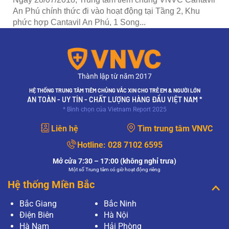
An Phú chính thức đi vào hoạt động tại Tầng 2, Khu
phức hợp Cantavil An Phú, 1 Song...
Thành lập từ năm 2017
HỆ THỐNG TRUNG TÂM TIÊM CHỦNG VẮC XIN CHO TRẺ EM & NGƯỜI LỚN
AN TOÀN - UY TÍN - CHẤT LƯỢNG HÀNG ĐẦU VIỆT NAM *
* Bình chọn của Vietnam Report 2025
Liên hệ
Tìm trung tâm VNVC
Hotline:
028 7102 6595
Mở cửa 7:30 – 17:00 (không nghỉ trưa)
Một số Trung tâm có giờ hoạt động riêng
Hệ thống Miền Bắc
Bắc Giang
Bắc Ninh
Điện Biên
Hà Nội
Hà Nam
Hải Phòng