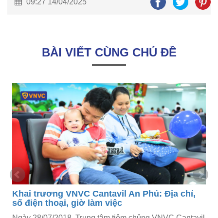
09:27 14/04/2025
BÀI VIẾT CÙNG CHỦ ĐỀ
Khai trương VNVC Cantavil An Phú: Địa chỉ,
số điện thoại, giờ làm việc
Ngày 28/07/2018, Trung tâm tiêm chủng VNVC Cantavil