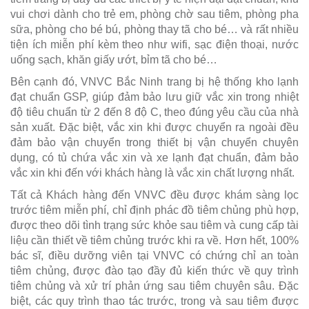
vui chơi dành cho trẻ em, phòng chờ sau tiêm, phòng pha
sữa, phòng cho bé bú, phòng thay tã cho bé… và rất nhiều
tiện ích miễn phí kèm theo như wifi, sạc điện thoại, nước
uống sạch, khăn giấy ướt, bỉm tã cho bé…
Bên cạnh đó, VNVC Bắc Ninh trang bị hệ thống kho lạnh
đạt chuẩn GSP, giúp đảm bảo lưu giữ vắc xin trong nhiệt
độ tiêu chuẩn từ 2 đến 8 độ C, theo đúng yêu cầu của nhà
sản xuất. Đặc biệt, vắc xin khi được chuyển ra ngoài đều
đảm bảo vận chuyển trong thiết bị vận chuyển chuyên
dụng, có tủ chứa vắc xin và xe lạnh đạt chuẩn, đảm bảo
vắc xin khi đến với khách hàng là vắc xin chất lượng nhất.
Tất cả Khách hàng đến VNVC đều được khám sàng lọc
trước tiêm miễn phí, chỉ định phác đồ tiêm chủng phù hợp,
được theo dõi tình trạng sức khỏe sau tiêm và cung cấp tài
liệu cần thiết về tiêm chủng trước khi ra về. Hơn hết, 100%
bác sĩ, điều dưỡng viên tại VNVC có chứng chỉ an toàn
tiêm chủng, được đào tạo đầy đủ kiến thức về quy trình
tiêm chủng và xử trí phản ứng sau tiêm chuyên sâu. Đặc
biệt, các quy trình thao tác trước, trong và sau tiêm được