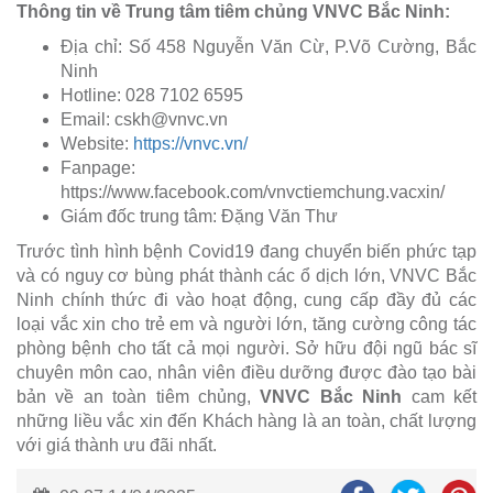
Thông tin về Trung tâm tiêm chủng VNVC Bắc Ninh:
Địa chỉ: Số 458 Nguyễn Văn Cừ, P.Võ Cường, Bắc
Ninh
Hotline: 028 7102 6595
Email:
cskh@vnvc.vn
Website:
https://vnvc.vn/
Fanpage:
https://www.facebook.com/vnvctiemchung.vacxin/
Giám đốc trung tâm: Đặng Văn Thư
Trước tình hình bệnh Covid19 đang chuyển biến phức tạp
và có nguy cơ bùng phát thành các ổ dịch lớn, VNVC Bắc
Ninh chính thức đi vào hoạt động, cung cấp đầy đủ các
loại vắc xin cho trẻ em và người lớn, tăng cường công tác
phòng bệnh cho tất cả mọi người. Sở hữu đội ngũ bác sĩ
chuyên môn cao, nhân viên điều dưỡng được đào tạo bài
bản về an toàn tiêm chủng,
VNVC Bắc Ninh
cam kết
những liều vắc xin đến Khách hàng là an toàn, chất lượng
với giá thành ưu đãi nhất.