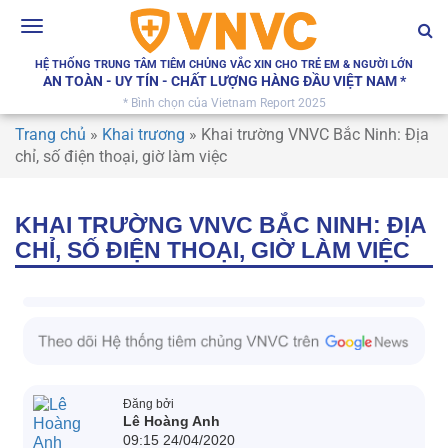
Toggle
navigation
HỆ THỐNG TRUNG TÂM TIÊM CHỦNG VẮC XIN CHO TRẺ EM & NGƯỜI LỚN
AN TOÀN - UY TÍN - CHẤT LƯỢNG HÀNG ĐẦU VIỆT NAM *
* Bình chọn của Vietnam Report 2025
Trang chủ
»
Khai trương
»
Khai trường VNVC Bắc Ninh: Địa
chỉ, số điện thoại, giờ làm việc
KHAI TRƯỜNG VNVC BẮC NINH: ĐỊA
CHỈ, SỐ ĐIỆN THOẠI, GIỜ LÀM VIỆC
Đăng bởi
Lê Hoàng Anh
09:15 24/04/2020