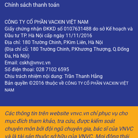
Chính sách thanh toán
CÔNG TY CỔ PHẦN VACXIN VIỆT NAM
Giấy chứng nhận ĐKKD số 0107631488 do sở Kế hoạch và
Đầu tư TP. Hà Nội cấp ngày 11/11/2016
Địa chỉ: 180 Trường Chinh, P.Kim Liên, Hà Nội
(Địa chỉ cũ: 180 Trường Chinh, P.Khương Thượng, Q.Đống
Đa, Hà Nội)
Email:
cskh@vnvc.vn
Số điện thoại: 028 7102 6595
Chịu trách nhiệm nội dung: Trần Thanh Hằng
Bản quyền ©2016 thuộc về
CÔNG TY CỔ PHẦN VACXIN VIỆT
NAM
Các thông tin trên website vnvc.vn chỉ phục vụ cho
mục đích tham khảo, tra cứu, được kiểm soát
chuyên môn bởi đội ngũ chuyên gia, bác sĩ của VNVC
và là tài sản thuộc sở hữu của VNVC. Mọi động thái