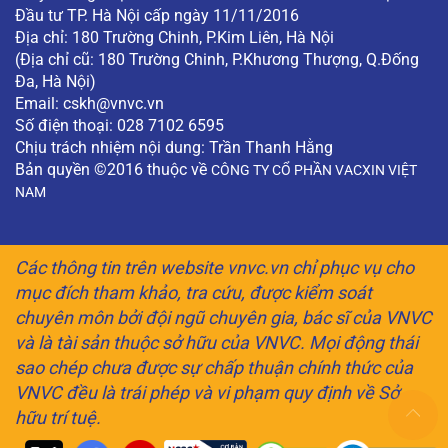
Đầu tư TP. Hà Nội cấp ngày 11/11/2016
Địa chỉ: 180 Trường Chinh, P.Kim Liên, Hà Nội
(Địa chỉ cũ: 180 Trường Chinh, P.Khương Thượng, Q.Đống
Đa, Hà Nội)
Email:
cskh@vnvc.vn
Số điện thoại: 028 7102 6595
Chịu trách nhiệm nội dung: Trần Thanh Hằng
Bản quyền ©2016 thuộc về
CÔNG TY CỔ PHẦN VACXIN VIỆT
NAM
Các thông tin trên website vnvc.vn chỉ phục vụ cho
mục đích tham khảo, tra cứu, được kiểm soát
chuyên môn bởi đội ngũ chuyên gia, bác sĩ của VNVC
và là tài sản thuộc sở hữu của VNVC. Mọi động thái
sao chép chưa được sự chấp thuận chính thức của
VNVC đều là trái phép và vi phạm quy định về Sở
hữu trí tuệ.