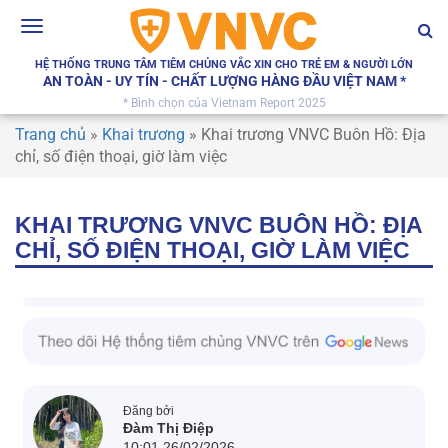
Toggle
navigation
HỆ THỐNG TRUNG TÂM TIÊM CHỦNG VẮC XIN CHO TRẺ EM & NGƯỜI LỚN
AN TOÀN - UY TÍN - CHẤT LƯỢNG HÀNG ĐẦU VIỆT NAM *
* Bình chọn của Vietnam Report 2025
Trang chủ
»
Khai trương
»
Khai trương VNVC Buôn Hồ: Địa
chỉ, số điện thoại, giờ làm việc
KHAI TRƯƠNG VNVC BUÔN HỒ: ĐỊA
CHỈ, SỐ ĐIỆN THOẠI, GIỜ LÀM VIỆC
Đăng bởi
Đàm Thị Điệp
10:01 26/02/2026