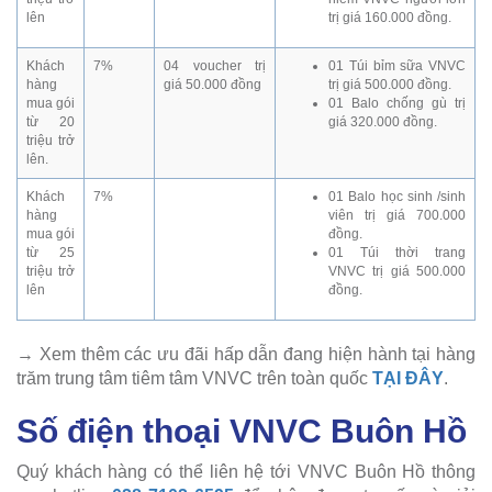
lên
trị giá 160.000 đồng.
Khách
7%
04 voucher trị
01 Túi bỉm sữa VNVC
hàng
giá 50.000 đồng
trị giá 500.000 đồng.
mua gói
01 Balo chống gù trị
từ 20
giá 320.000 đồng.
triệu trở
lên.
Khách
7%
01 Balo học sinh /sinh
hàng
viên trị giá 700.000
mua gói
đồng.
từ 25
01 Túi thời trang
triệu trở
VNVC trị giá 500.000
lên
đồng.
→ Xem thêm các ưu đãi hấp dẫn đang hiện hành tại hàng
trăm trung tâm tiêm tâm VNVC trên toàn quốc
TẠI ĐÂY
.
Số điện thoại VNVC Buôn Hồ
Quý khách hàng có thể liên hệ tới VNVC Buôn Hồ thông