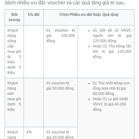
dành nhiều ưu đãi, voucher và các quà tặng giá trị sau.
Đối
Ưu đãi
Chọn Phiếu ưu đãi hoặc Quà tặng
tượng
Khách
01 voucher trị
01 Gối kê cổ VNVC
hàng
giá 100.000
người lớn trị giá
nâng
đồng
120.000 đồng.
cấp
Hoặc 01 Thú bông rắn
mua gói
lớn trị giá 120.000
từ 3
đồng.
triệu -
dưới 5
triệu
Khách
01 voucher trị
01 Thú nhồi bông con
hàng
giá 50.000 đồng
rồng size nhỏ trị giá
mới
80.000 đồng.
mua gói
Hoặc 01 Ly giữ nhiệt
dưới 5
VNVC trị giá 40.000
triệu
đồng.
Khách
4%
01 voucher trị
hàng
giá 50.000 đồng