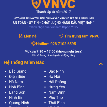
Thành lập từ năm 2017
HỆ THỐNG TRUNG TÂM TIÊM CHỦNG VẮC XIN CHO TRẺ EM & NGƯỜI LỚN
AN TOÀN - UY TÍN - CHẤT LƯỢNG HÀNG ĐẦU VIỆT NAM *
* Bình chọn của Vietnam Report 2025
Liên hệ
Tìm trung tâm VNVC
Hotline:
028 7102 6595
Mở cửa 7:30 – 17:00 (không nghỉ trưa)
Một số Trung tâm có giờ hoạt động riêng
Hệ thống Miền Bắc
Bắc Giang
Bắc Ninh
Điện Biên
Hà Nội
Hà Nam
Hải Phòng
Hoà Bình
Hưng Yên
Lạng Sơn
Nam Định
Ninh Bình
Phú Thọ
Quảng Ninh
Thái Bình