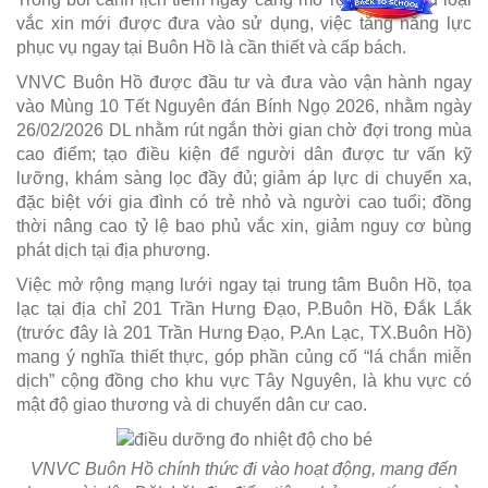
vắc xin mới được đưa vào sử dụng, việc tăng năng lực
phục vụ ngay tại Buôn Hồ là cần thiết và cấp bách.
VNVC Buôn Hồ được đầu tư và đưa vào vận hành ngay
vào Mùng 10 Tết Nguyên đán Bính Ngọ 2026, nhằm ngày
26/02/2026 DL nhằm rút ngắn thời gian chờ đợi trong mùa
cao điểm; tạo điều kiện để người dân được tư vấn kỹ
lưỡng, khám sàng lọc đầy đủ; giảm áp lực di chuyển xa,
đặc biệt với gia đình có trẻ nhỏ và người cao tuổi; đồng
thời nâng cao tỷ lệ bao phủ vắc xin, giảm nguy cơ bùng
phát dịch tại địa phương.
Việc mở rộng mạng lưới ngay tại trung tâm Buôn Hồ, tọa
lạc tại địa chỉ 201 Trần Hưng Đạo, P.Buôn Hồ, Đắk Lắk
(trước đây là 201 Trần Hưng Đạo, P.An Lạc, TX.Buôn Hồ)
mang ý nghĩa thiết thực, góp phần củng cố “lá chắn miễn
dịch” cộng đồng cho khu vực Tây Nguyên, là khu vực có
mật độ giao thương và di chuyển dân cư cao.
VNVC Buôn Hồ chính thức đi vào hoạt động, mang đến