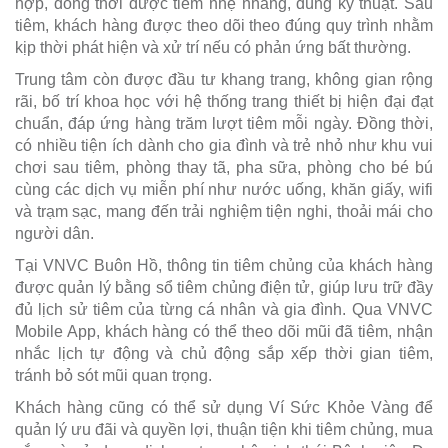
hợp, đồng thời được tiêm nhẹ nhàng, đúng kỹ thuật. Sau
tiêm, khách hàng được theo dõi theo đúng quy trình nhằm
kịp thời phát hiện và xử trí nếu có phản ứng bất thường.
Trung tâm còn được đầu tư khang trang, không gian rộng
rãi, bố trí khoa học với hệ thống trang thiết bị hiện đại đạt
chuẩn, đáp ứng hàng trăm lượt tiêm mỗi ngày. Đồng thời,
có nhiều tiện ích dành cho gia đình và trẻ nhỏ như khu vui
chơi sau tiêm, phòng thay tã, pha sữa, phòng cho bé bú
cùng các dịch vụ miễn phí như nước uống, khăn giấy, wifi
và trạm sạc, mang đến trải nghiệm tiện nghi, thoải mái cho
người dân.
Tại VNVC Buôn Hồ, thông tin tiêm chủng của khách hàng
được quản lý bằng sổ tiêm chủng điện tử, giúp lưu trữ đầy
đủ lịch sử tiêm của từng cá nhân và gia đình. Qua VNVC
Mobile App, khách hàng có thể theo dõi mũi đã tiêm, nhận
nhắc lịch tự động và chủ động sắp xếp thời gian tiêm,
tránh bỏ sót mũi quan trọng.
Khách hàng cũng có thể sử dụng Ví Sức Khỏe Vàng để
quản lý ưu đãi và quyền lợi, thuận tiện khi tiêm chủng, mua