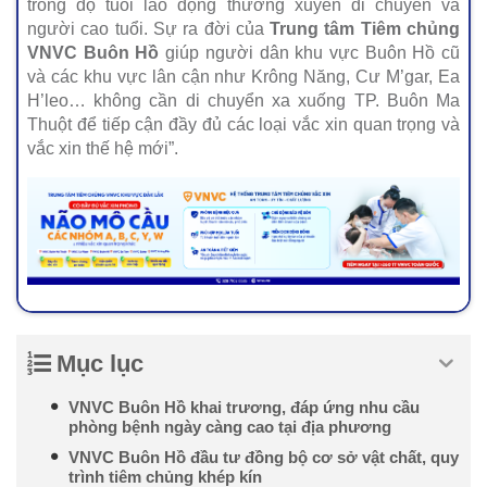
trong độ tuổi lao động thường xuyên di chuyển và
người cao tuổi. Sự ra đời của
Trung tâm Tiêm chủng
VNVC Buôn Hồ
giúp người dân khu vực Buôn Hồ cũ
và các khu vực lân cận như Krông Năng, Cư M’gar, Ea
H’leo… không cần di chuyển xa xuống TP. Buôn Ma
Thuột để tiếp cận đầy đủ các loại vắc xin quan trọng và
vắc xin thế hệ mới”.
Mục lục
VNVC Buôn Hồ khai trương, đáp ứng nhu cầu
phòng bệnh ngày càng cao tại địa phương
VNVC Buôn Hồ đầu tư đồng bộ cơ sở vật chất, quy
trình tiêm chủng khép kín