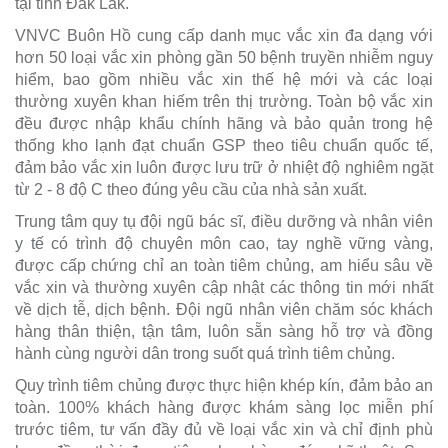
tại tỉnh Đắk Lắk.
VNVC Buôn Hồ cung cấp danh mục vắc xin đa dạng với
hơn 50 loại vắc xin phòng gần 50 bệnh truyền nhiễm nguy
hiểm, bao gồm nhiều vắc xin thế hệ mới và các loại
thường xuyên khan hiếm trên thị trường. Toàn bộ vắc xin
đều được nhập khẩu chính hãng và bảo quản trong hệ
thống kho lạnh đạt chuẩn GSP theo tiêu chuẩn quốc tế,
đảm bảo vắc xin luôn được lưu trữ ở nhiệt độ nghiêm ngặt
từ 2 - 8 độ C theo đúng yêu cầu của nhà sản xuất.
Trung tâm quy tụ đội ngũ bác sĩ, điều dưỡng và nhân viên
y tế có trình độ chuyên môn cao, tay nghề vững vàng,
được cấp chứng chỉ an toàn tiêm chủng, am hiểu sâu về
vắc xin và thường xuyên cập nhật các thông tin mới nhất
về dịch tễ, dịch bệnh. Đội ngũ nhân viên chăm sóc khách
hàng thân thiện, tận tâm, luôn sẵn sàng hỗ trợ và đồng
hành cùng người dân trong suốt quá trình tiêm chủng.
Quy trình tiêm chủng được thực hiện khép kín, đảm bảo an
toàn. 100% khách hàng được khám sàng lọc miễn phí
trước tiêm, tư vấn đầy đủ về loại vắc xin và chỉ định phù