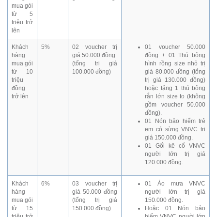
mua gói
từ 5
triệu trở
lên
Khách
5%
02 voucher trị
01 voucher 50.000
hàng
giá 50.000 đồng
đồng + 01 Thú bông
mua gói
(tổng trị giá
hình rồng size nhỏ trị
từ 10
100.000 đồng)
giá 80.000 đồng (tổng
triệu
trị giá 130.000 đồng)
đồng
hoặc tặng 1 thú bông
trở lên
rắn lớn size to (không
gồm voucher 50.000
đồng).
01 Nón bảo hiểm trẻ
em có sừng VNVC trị
giá 150.000 đồng.
01 Gối kê cổ VNVC
người lớn trị giá
120.000 đồng.
Khách
6%
03 voucher trị
01 Áo mưa VNVC
hàng
giá 50.000 đồng
người lớn trị giá
mua gói
(tổng trị giá
150.000 đồng.
từ 15
150.000 đồng)
Hoặc 01 Nón bảo
triệu trở
hiểm VNVC người lớn