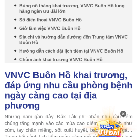
Bùng nổ tháng khai trương, VNVC Buôn Hồ tung
hàng ngàn ưu đãi lớn
Số điện thoại VNVC Buôn Hồ
Giờ làm việc VNVC Buôn Hồ
Địa chỉ và hướng dẫn đường đến Trung tâm VNVC
Buôn Hồ
Hướng dẫn cách đặt lịch tiêm tại VNVC Buôn Hồ
Chùm ảnh khai trương VNVC Buôn Hồ
VNVC Buôn Hồ khai trương,
đáp ứng nhu cầu phòng bệnh
ngày càng cao tại địa
phương
×
Những năm gần đây, Đắk Lắk ghi nhận nhu cầu tiêm
chủng tăng mạnh vào các mùa cao điểm dịch bệnh như
cúm, tay chân miệng, sốt xuất huyết, bạch hầu, ho gà…
Trong bối cảnh lịch tiêm ngày càng mở rộng và nhiều loại