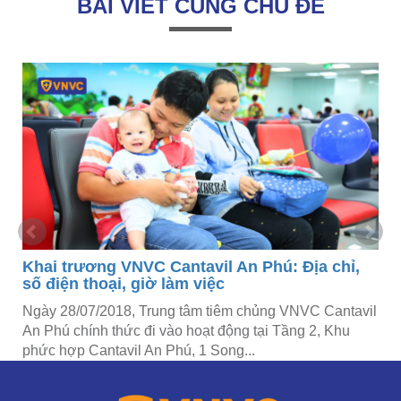
BÀI VIẾT CÙNG CHỦ ĐỀ
Khai trương VNVC Cantavil An Phú: Địa chỉ,
Kha
số điện thoại, giờ làm việc
điện
Ngày 28/07/2018, Trung tâm tiêm chủng VNVC Cantavil
Ngày
An Phú chính thức đi vào hoạt động tại Tầng 2, Khu
Hành
phức hợp Cantavil An Phú, 1 Song...
vào 