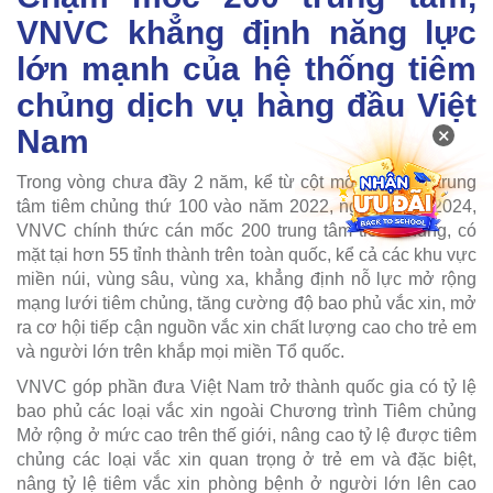
VNVC khẳng định năng lực
lớn mạnh của hệ thống tiêm
chủng dịch vụ hàng đầu Việt
×
Nam
Trong vòng chưa đầy 2 năm, kể từ cột mốc kỷ niệm trung
tâm tiêm chủng thứ 100 vào năm 2022, ngày 19/10/2024,
VNVC chính thức cán mốc 200 trung tâm tiêm chủng, có
mặt tại hơn 55 tỉnh thành trên toàn quốc, kể cả các khu vực
miền núi, vùng sâu, vùng xa, khẳng định nỗ lực mở rộng
mạng lưới tiêm chủng, tăng cường độ bao phủ vắc xin, mở
ra cơ hội tiếp cận nguồn vắc xin chất lượng cao cho trẻ em
và người lớn trên khắp mọi miền Tổ quốc.
VNVC góp phần đưa Việt Nam trở thành quốc gia có tỷ lệ
bao phủ các loại vắc xin ngoài Chương trình Tiêm chủng
Mở rộng ở mức cao trên thế giới, nâng cao tỷ lệ được tiêm
chủng các loại vắc xin quan trọng ở trẻ em và đặc biệt,
nâng tỷ lệ tiêm vắc xin phòng bệnh ở người lớn lên cao