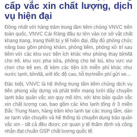
cấp vắc xin chất lượng, dịch
vụ hiện đại
Đồng nhất với hàng trăm trung tâm tiêm chủng VNVC trên
toàn quốc, VNVC Cái Răng đầu tư lớn vào cơ sở vật chất
khang trang, trang thiết bị y tế hiện đại, đầy đủ phòng chức
năng bao gồm phòng khám, phòng tiêm, phòng xử trí sau
tiêm với các khu vực tiện ích khác như phòng thay bỉm/tã
cho trẻ, khu vực pha sữa, phòng cho bé bú, khu vực vui
chơi cho trẻ em, đi kèm các tiện ích miễn phí khác như
nước lạnh, bỉm/tã, wifi tốc độ cao, hỗ trợ/miễn phí gửi xe…
Đặc biệt, VNVC là hệ thống trung tâm tiêm chủng dịch vụ
tiên phong xây dựng và phát triển mạng lưới dây chuyền
lạnh bảo quản vắc xin quy mô lớn, với kho bảo quản vắc
xin chất lượng cao, bao gồm các kho lạnh tổng ở 3 miền
Bắc Trung Nam, hàng trăm kho lạnh tại các trung tâm, dàn
xe lạnh vận chuyển và hệ thống tủ chuyên dụng bảo quản
vắc xin - tất cả đều được cơ quan y tế thẩm định và công
nhận đạt chuẩn GSP chất lượng quốc tế.