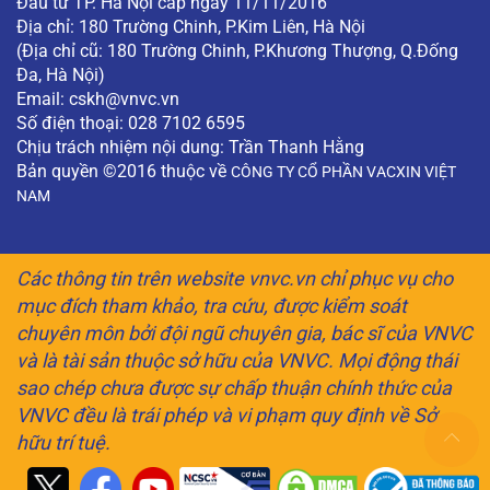
Đầu tư TP. Hà Nội cấp ngày 11/11/2016
Địa chỉ: 180 Trường Chinh, P.Kim Liên, Hà Nội
(Địa chỉ cũ: 180 Trường Chinh, P.Khương Thượng, Q.Đống
Đa, Hà Nội)
Email:
cskh@vnvc.vn
Số điện thoại: 028 7102 6595
Chịu trách nhiệm nội dung: Trần Thanh Hằng
Bản quyền ©2016 thuộc về
CÔNG TY CỔ PHẦN VACXIN VIỆT
NAM
Các thông tin trên website vnvc.vn chỉ phục vụ cho
mục đích tham khảo, tra cứu, được kiểm soát
chuyên môn bởi đội ngũ chuyên gia, bác sĩ của VNVC
và là tài sản thuộc sở hữu của VNVC. Mọi động thái
sao chép chưa được sự chấp thuận chính thức của
VNVC đều là trái phép và vi phạm quy định về Sở
hữu trí tuệ.