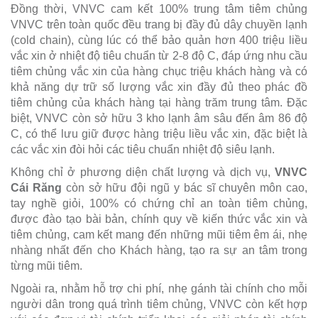
Đồng thời, VNVC cam kết 100% trung tâm tiêm chủng
VNVC trên toàn quốc đều trang bị đầy đủ dây chuyền lạnh
(cold chain), cùng lúc có thể bảo quản hơn 400 triệu liều
vắc xin ở nhiệt độ tiêu chuẩn từ 2-8 độ C, đáp ứng nhu cầu
tiêm chủng vắc xin của hàng chục triệu khách hàng và có
khả năng dự trữ số lượng vắc xin đầy đủ theo phác đồ
tiêm chủng của khách hàng tại hàng trăm trung tâm. Đặc
biệt, VNVC còn sở hữu 3 kho lạnh âm sâu đến âm 86 độ
C, có thể lưu giữ được hàng triệu liều vắc xin, đặc biệt là
các vắc xin đòi hỏi các tiêu chuẩn nhiệt độ siêu lạnh.
Không chỉ ở phương diện chất lượng và dịch vụ,
VNVC
Cái Răng
còn sở hữu đội ngũ y bác sĩ chuyên môn cao,
tay nghề giỏi, 100% có chứng chỉ an toàn tiêm chủng,
được đào tạo bài bản, chính quy về kiến thức vắc xin và
tiêm chủng, cam kết mang đến những mũi tiêm êm ái, nhẹ
nhàng nhất đến cho Khách hàng, tạo ra sự an tâm trong
từng mũi tiêm.
Ngoài ra, nhằm hỗ trợ chi phí, nhẹ gánh tài chính cho mỗi
người dân trong quá trình tiêm chủng, VNVC còn kết hợp