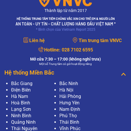
Thành lập từ năm 2017
HỆ THỐNG TRUNG TÂM TIÊM CHỦNG VẮC XIN CHO TRẺ EM & NGƯỜI LỚN
AN TOÀN - UY TÍN - CHẤT LƯỢNG HÀNG ĐẦU VIỆT NAM *
* Bình chọn của Vietnam Report 2025
Liên hệ
Tìm trung tâm VNVC
Hotline:
028 7102 6595
Mở cửa 7:30 – 17:00 (không nghỉ trưa)
Một số Trung tâm có giờ hoạt động riêng
Hệ thống Miền Bắc
Bắc Giang
Bắc Ninh
Điện Biên
Hà Nội
Hà Nam
Hải Phòng
Hoà Bình
Hưng Yên
Lạng Sơn
Nam Định
Ninh Bình
Phú Thọ
Quảng Ninh
Thái Bình
Thái Nguyên
Vĩnh Phúc