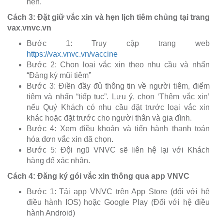
hẹn.
Cách 3: Đặt giữ vắc xin và hẹn lịch tiêm chủng tại trang
vax.vnvc.vn
Bước 1: Truy cập trang web
https://vax.vnvc.vn/vaccine
Bước 2: Chọn loại vắc xin theo nhu cầu và nhấn
“Đăng ký mũi tiêm”
Bước 3: Điền đầy đủ thông tin về người tiêm, điểm
tiêm và nhấn “tiếp tục”. Lưu ý, chọn ‘Thêm vắc xin’
nếu Quý Khách có nhu cầu đặt trước loại vắc xin
khác hoặc đặt trước cho người thân và gia đình.
Bước 4: Xem điều khoản và tiến hành thanh toán
hóa đơn vắc xin đã chọn.
Bước 5: Đội ngũ VNVC sẽ liên hệ lại với Khách
hàng để xác nhận.
Cách 4: Đăng ký gói vắc xin thông qua app VNVC
Bước 1: Tải app VNVC trên App Store (đối với hệ
điều hành IOS) hoặc Google Play (Đối với hệ điều
hành Android)