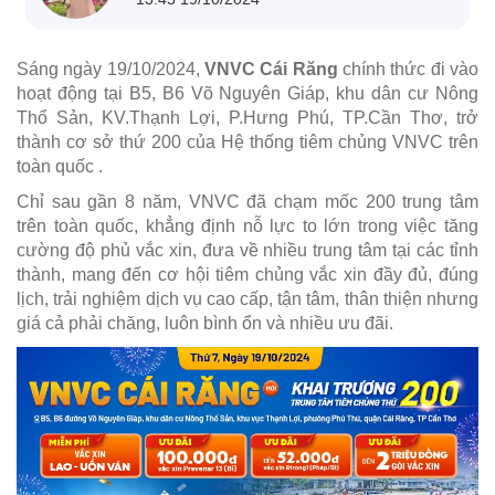
Sáng ngày 19/10/2024,
VNVC Cái Răng
chính thức đi vào
hoạt động tại B5, B6 Võ Nguyên Giáp, khu dân cư Nông
Thổ Sản, KV.Thạnh Lợi, P.Hưng Phú, TP.Cần Thơ, trở
thành cơ sở thứ 200 của Hệ thống tiêm chủng VNVC trên
toàn quốc .
Chỉ sau gần 8 năm, VNVC đã chạm mốc 200 trung tâm
trên toàn quốc, khẳng định nỗ lực to lớn trong việc tăng
cường độ phủ vắc xin, đưa về nhiều trung tâm tại các tỉnh
thành, mang đến cơ hội tiêm chủng vắc xin đầy đủ, đúng
lịch, trải nghiệm dịch vụ cao cấp, tận tâm, thân thiện nhưng
giá cả phải chăng, luôn bình ổn và nhiều ưu đãi.