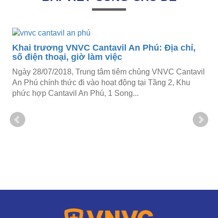
hỉ,
ntavil
hu
Khai trương VNVC Lê Đại Hành: Địa chỉ, số
điện thoại, giờ làm việc
Ngày 31/10/2018, Trung tâm tiêm chủng VNVC Lê Đại
Hành (Quận 11, TPHCM) chính thức khai trương và đi
vào hoạt động tại Tầng 2, TTTM Flemington,...