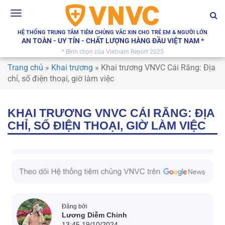
Toggle
navigation
HỆ THỐNG TRUNG TÂM TIÊM CHỦNG VẮC XIN CHO TRẺ EM & NGƯỜI LỚN
AN TOÀN - UY TÍN - CHẤT LƯỢNG HÀNG ĐẦU VIỆT NAM *
* Bình chọn của Vietnam Report 2025
Trang chủ
»
Khai trương
»
Khai trương VNVC Cái Răng: Địa
chỉ, số điện thoại, giờ làm việc
KHAI TRƯƠNG VNVC CÁI RĂNG: ĐỊA
CHỈ, SỐ ĐIỆN THOẠI, GIỜ LÀM VIỆC
Đăng bởi
Lương Diễm Chinh
13:45 19/10/2024