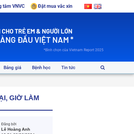
ng tâm VNVC
Đặt mua vắc xin
 CHO TRẺ EM & NGƯỜI LỚN
HÀNG ĐẦU VIỆT NAM *
*Bình chọn của Vietnam Report 2025
Bảng giá
Bệnh học
Tin tức
ẠI, GIỜ LÀM
Đăng bởi
Lê Hoàng Anh