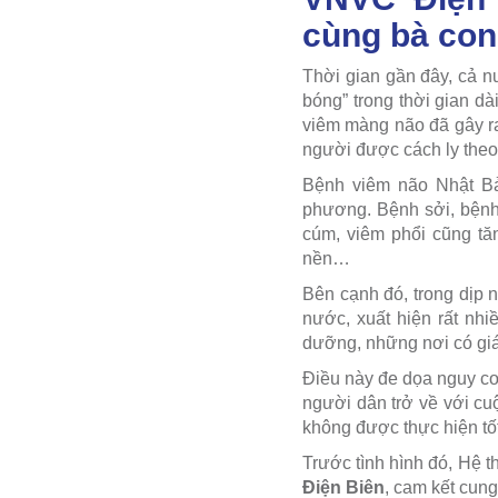
cùng bà con
Thời gian gần đây, cả n
bóng” trong thời gian dà
viêm màng não đã gây ra
người được cách ly theo
Bệnh viêm não Nhật Bản
phương. Bệnh sởi, bệnh
cúm, viêm phổi cũng tă
nền…
Bên cạnh đó, trong dịp n
nước, xuất hiện rất nhiề
dưỡng, những nơi có giá 
Điều này đe dọa nguy cơ 
người dân trở về với cu
không được thực hiện tốt
Trước tình hình đó, Hệ 
Điện Biên
, cam kết cung