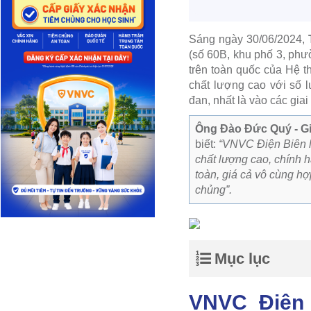
Sáng ngày 30/06/2024,
(số 60B, khu phố 3, phư
trên toàn quốc của Hệ t
chất lượng cao với số 
đan, nhất là vào các gia
Ông Đào Đức Quý - G
biết:
“VNVC Điện Biên là
chất lượng cao, chính h
toàn, giá cả vô cùng h
chủng”.
Mục lục
VNVC Điện 