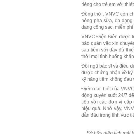
riêng cho trẻ em với thi
Đồng thời, VNVC còn chu
nóng pha sữa, đa dạng c
dạng cổng sạc, miễn phí
VNVC Điện Biên được tra
bảo quản vắc xin chuyên
sau tiêm với đầy đủ thiế
thời mọi tình huống khẩn
Đội ngũ bác sĩ và điều 
được chứng nhận về kỹ 
kỹ năng tiêm không đau 
Điểm đặc biệt của VNVC 
động xuyên suốt 24/7 để
tiếp với các đơn vị cấ
hiệu quả. Nhờ vậy, VNV
dẫn đầu trong lĩnh vực t
Sở hữu diện tích mặt 