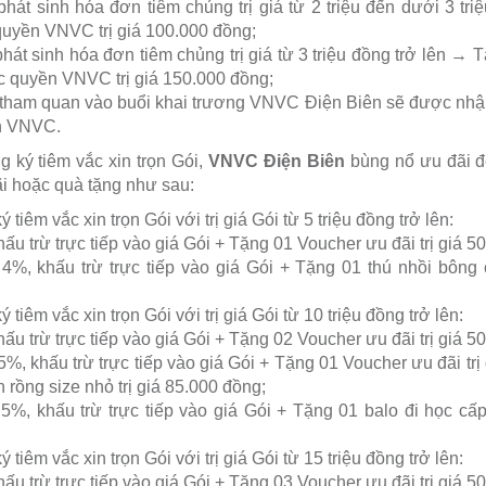
hát sinh hóa đơn tiêm chủng trị giá từ 2 triệu đến dưới 3 t
quyền VNVC trị giá 100.000 đồng;
hát sinh hóa đơn tiêm chủng trị giá từ 3 triệu đồng trở lên → T
c quyền VNVC trị giá 150.000 đồng;
ham quan vào buổi khai trương VNVC Điện Biên sẽ được nhậ
n VNVC.
 ký tiêm vắc xin trọn Gói,
VNVC Điện Biên
bùng nổ ưu đãi đ
i hoặc quà tặng như sau:
tiêm vắc xin trọn Gói với trị giá Gói từ 5 triệu đồng trở lên:
ấu trừ trực tiếp vào giá Gói + Tặng 01 Voucher ưu đãi trị giá 5
4%, khấu trừ trực tiếp vào giá Gói + Tặng 01 thú nhồi bông c
tiêm vắc xin trọn Gói với trị giá Gói từ 10 triệu đồng trở lên:
ấu trừ trực tiếp vào giá Gói + Tặng 02 Voucher ưu đãi trị giá 5
%, khấu trừ trực tiếp vào giá Gói + Tặng 01 Voucher ưu đãi trị
 rồng size nhỏ trị giá 85.000 đồng;
5%, khấu trừ trực tiếp vào giá Gói + Tặng 01 balo đi học cấp 
tiêm vắc xin trọn Gói với trị giá Gói từ 15 triệu đồng trở lên:
ấu trừ trực tiếp vào giá Gói + Tặng 03 Voucher ưu đãi trị giá 5