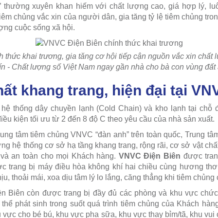
t” thường xuyên khan hiếm với chất lượng cao, giá hợp lý, lu
iêm chủng vắc xin của người dân, gia tăng tỷ lệ tiêm chủng tro
ượng cuộc sống xã hội.
thức khai trương, gia tăng cơ hội tiếp cận nguồn vắc xin chất l
tín - Chất lượng số Việt Nam ngay gần nhà cho bà con vùng đất
ất khang trang, hiện đại tại V
ệ thống dây chuyền lạnh (Cold Chain) và kho lạnh tại chỗ 
điều kiện tối ưu từ 2 đến 8 độ C theo yêu cầu của nhà sản xuất.
rung tâm tiêm chủng VNVC “đàn anh” trên toàn quốc, Trung t
g hệ thống cơ sở hạ tầng khang trang, rộng rãi, cơ sở vật chấ
hi và an toàn cho mọi Khách hàng.
VNVC Điện Biên
được tran
ược trang bị máy điều hòa không khí hai chiều cùng hương th
ịu, thoải mái, xoa dịu tâm lý lo lắng, căng thẳng khi tiêm chủn
 Biên còn được trang bị đầy đủ các phòng và khu vực chức
thể phát sinh trong suốt quá trình tiêm chủng của Khách hàng
 vực cho bé bú, khu vực pha sữa, khu vực thay bỉm/tã, khu vui 