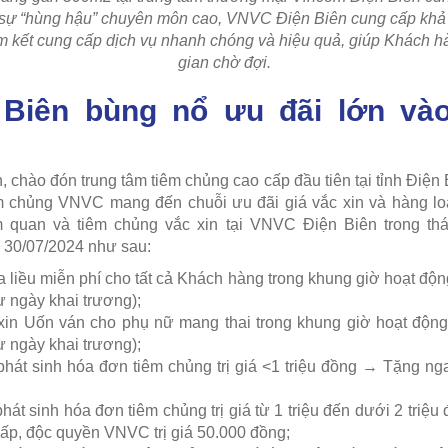
 sự “hùng hậu” chuyên môn cao, VNVC Điện Biên cung cấp khả
m kết cung cấp dịch vụ nhanh chóng và hiệu quả, giúp Khách hàn
gian chờ đợi.
Biên bùng nổ ưu đãi lớn vào
chào đón trung tâm tiêm chủng cao cấp đầu tiên tại tỉnh Điện 
m chủng VNVC mang đến chuỗi ưu đãi giá vắc xin và hàng lo
quan và tiêm chủng vắc xin tại VNVC Điện Biên trong thá
 30/07/2024 như sau:
a liều miễn phí cho tất cả Khách hàng trong khung giờ hoạt độ
ừ ngày khai trương);
 xin Uốn ván cho phụ nữ mang thai trong khung giờ hoạt động
ừ ngày khai trương);
phát sinh hóa đơn tiêm chủng trị giá <1 triệu đồng → Tặng n
hát sinh hóa đơn tiêm chủng trị giá từ 1 triệu đến dưới 2 triệ
cấp, độc quyền VNVC trị giá 50.000 đồng;