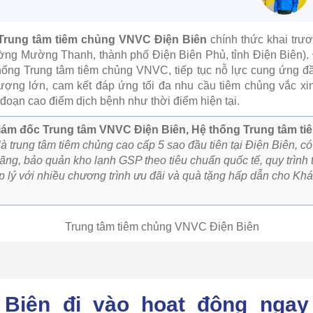
Trung tâm tiêm chủng VNVC Điện Biên
chính thức khai trư
ờng Mường Thanh, thành phố Điện Biên Phủ, tỉnh Điện Biên). 
hống Trung tâm tiêm chủng VNVC, tiếp tục nỗ lực cung ứng đầ
lượng lớn, cam kết đáp ứng tối đa nhu cầu tiêm chủng vắc x
i đoạn cao điểm dịch bệnh như thời điểm hiện tại.
iám đốc Trung tâm VNVC Điện Biên, Hệ thống Trung tâm t
 trung tâm tiêm chủng cao cấp 5 sao đầu tiên tại Điện Biên, có 
ãng, bảo quản kho lạnh GSP theo tiêu chuẩn quốc tế, quy trình 
ợp lý với nhiều chương trình ưu đãi và quà tặng hấp dẫn cho Kh
Biên đi vào hoạt động ngay