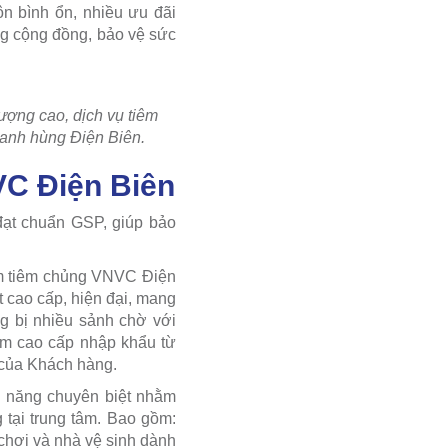
ôn bình ổn, nhiều ưu đãi
ng cộng đồng, bảo vệ sức
ượng cao, dịch vụ tiêm
 anh hùng Điện Biên.
NVC Điện Biên
đạt chuẩn GSP, giúp bảo
âm tiêm chủng VNVC Điện
t cao cấp, hiện đại, mang
g bị nhiều sảnh chờ với
ơm cao cấp nhập khẩu từ
g của Khách hàng.
 năng chuyên biệt nhằm
 tại trung tâm. Bao gồm:
chơi và nhà vệ sinh dành