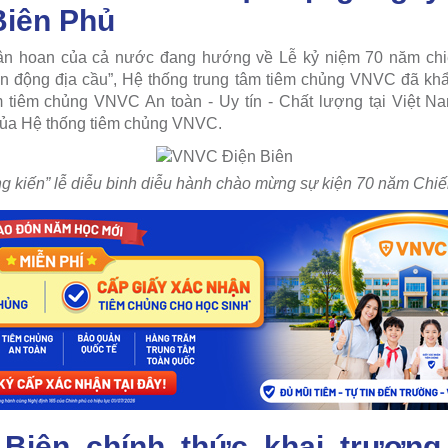
Biên Phủ
ân hoan của cả nước đang hướng về Lễ kỷ niệm 70 năm chi
ấn động địa cầu”, Hệ thống trung tâm tiêm chủng VNVC đã kh
 tiêm chủng VNVC An toàn - Uy tín - Chất lượng tại Việt Na
của Hệ thống tiêm chủng VNVC.
 kiến” lễ diễu binh diễu hành chào mừng sự kiện 70 năm Chiế
Biên chính thức khai trương