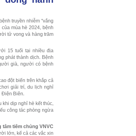
 bệnh truyền nhiễm “vắng
iên của mùa hè 2024, bệnh
ười tử vong và hàng trăm
i 15 tuổi tại nhiều địa
g phát thành dịch. Bệnh
gười già, người có bệnh
cao đột biến trên khắp cả
ơi giải trí, du lịch nghỉ
g Điện Biên.
khi dịp nghỉ hè kết thúc,
 nếu công tác phòng ngừa
g tâm tiêm chủng VNVC
ời lớn, kể cả các vắc xin