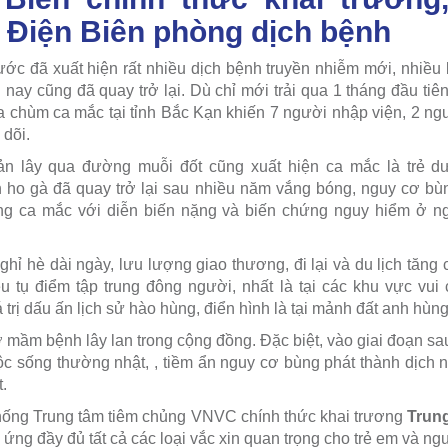
 Điện Biên phòng dịch bệnh
ước đã xuất hiện rất nhiều dịch bệnh truyền nhiễm mới, nhiều
i nay cũng đã quay trở lại. Dù chỉ mới trải qua 1 tháng đầu t
 chùm ca mắc tại tỉnh Bắc Kạn khiến 7 người nhập viện, 2 ng
 dõi.
 lây qua đường muỗi đốt cũng xuất hiện ca mắc là trẻ dướ
 ho gà đã quay trở lại sau nhiều năm vắng bóng, nguy cơ bùn
ng ca mắc với diễn biến nặng và biến chứng nguy hiểm ở n
ghỉ hè dài ngày, lưu lượng giao thương, đi lại và du lịch tăng 
u tụ điểm tập trung đông người, nhất là tại các khu vực vui ch
trị dấu ấn lịch sử hào hùng, điển hình là tại mảnh đất anh hùn
mầm bệnh lây lan trong cộng đồng. Đặc biệt, vào giai đoạn sau 
ộc sống thường nhật, , tiềm ẩn nguy cơ bùng phát thành dịch
.
thống Trung tâm tiêm chủng VNVC chính thức khai trương
Trun
 ứng đầy đủ tất cả các loại vắc xin quan trọng cho trẻ em và ngư