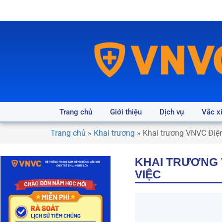
Trang chủ
Giới thiệu
Dịch vụ
Vắc x
Trang chủ
»
Khai trương
»
Khai trương VNVC Điện 
KHAI TRƯƠNG V
VIỆC