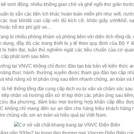
ết kế sinh động, nhiều không gian chờ và ghế ngồi thư giãn trư
ẩn bị sẵn các tiện ích khác hoàn toàn miễn phí như wifi, nướ
ác loại bỉm/tã cao cấp với đủ kích cỡ, khăn giấy ướt/khô, sạc
 hoặc hỗ trợ phí giữ xe…
ng bị nhiều phòng khám và phòng tiêm với diện tích rộng rãi, 
 dụng, đầy đủ các trang thiết bị y tế theo quy định của Bộ Y t
t bị hiện đại, tuân thủ nghiêm ngặt các tiêu chuẩn của cơ quan
 cấp phát sinh sau tiêm.
dưỡng tại VNVC không chỉ được đào tạo bài bản về kiến thức a
năng thực hành, thường xuyên được tham gia đào tạo cập nhậ
và khả năng xử trí phản ứng sau tiêm nhanh chóng, an toàn và 
là hệ thống tổng đài cung cấp dịch vụ tư vấn và chăm sóc sau
 tiếp nhận và hướng dẫn xử trí kịp thời các phản ứng sau tiêm,
p cứu địa phương, đảm bảo mọi trường hợp khẩn cấp đều đư
C không chỉ mang đến sự an tâm cho hàng triệu khách hàng m
iêm chủng vắc xin an toàn và hiệu quả tại Việt Nam.
bằng gần 500m2 tại trung tâm thương mại Vincom Điện Biên c