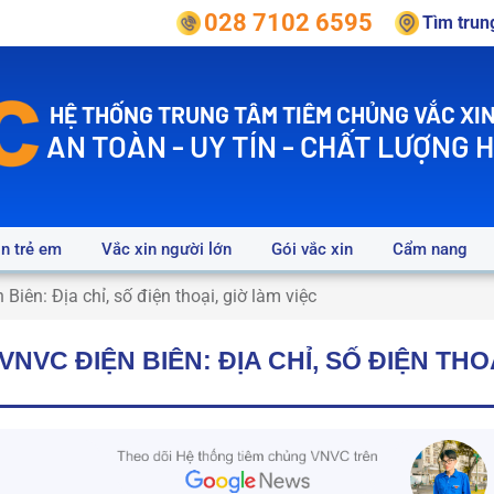
028 7102 6595
Tìm tru
HỆ THỐNG TRUNG TÂM TIÊM CHỦNG VẮC XIN
AN TOÀN - UY TÍN - CHẤT LƯỢNG 
in trẻ em
Vắc xin người lớn
Gói vắc xin
Cẩm nang
Biên: Địa chỉ, số điện thoại, giờ làm việc
NVC ĐIỆN BIÊN: ĐỊA CHỈ, SỐ ĐIỆN THO