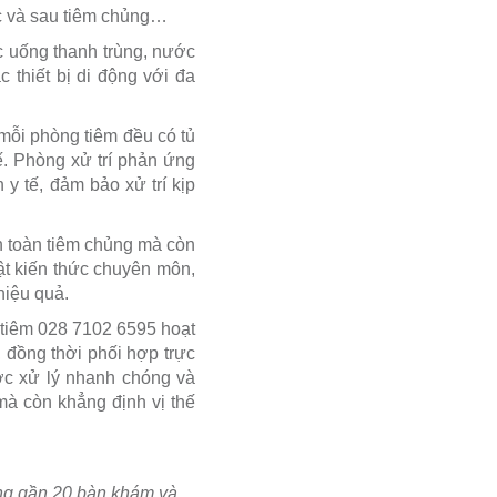
ớc và sau tiêm chủng…
c uống thanh trùng, nước
 thiết bị di động với đa
mỗi phòng tiêm đều có tủ
ế. Phòng xử trí phản ứng
 y tế, đảm bảo xử trí kịp
n toàn tiêm chủng mà còn
t kiến thức chuyên môn,
hiệu quả.
 tiêm 028 7102 6595 hoạt
 đồng thời phối hợp trực
ợc xử lý nhanh chóng và
à còn khẳng định vị thế
ùng gần 20 bàn khám và