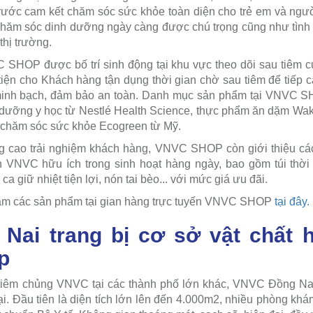
ước cam kết chăm sóc sức khỏe toàn diện cho trẻ em và ngườ
chăm sóc dinh dưỡng ngày càng được chú trọng cũng như tình 
thị trường.
 SHOP được bố trí sinh động tại khu vực theo dõi sau tiêm 
iện cho Khách hàng tận dụng thời gian chờ sau tiêm để tiếp 
minh bạch, đảm bảo an toàn. Danh mục sản phẩm tại VNVC 
 dưỡng y học từ Nestlé Health Science, thực phẩm ăn dặm Wa
 chăm sóc sức khỏe Ecogreen từ Mỹ.
 cao trải nghiệm khách hàng, VNVC SHOP còn giới thiệu cá
VNVC hữu ích trong sinh hoạt hàng ngày, bao gồm túi thời 
ca giữ nhiệt tiện lợi, nón tai bèo... với mức giá ưu đãi.
m các sản phẩm tại gian hàng trực tuyến VNVC SHOP
tại đây.
ai trang bị cơ sở vật chất hi
p
tiêm chủng VNVC tại các thành phố lớn khác, VNVC Đồng Na
ại. Đầu tiên là diện tích lớn lên đến 4.000m2, nhiều phòng kh