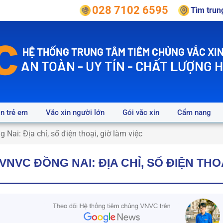
028 7102 6595
Tìm tru
HỆ THỐNG TRUNG TÂM TIÊM CHỦNG VẮC XIN
AN TOÀN - UY TÍN - CHẤT LƯỢNG 
in trẻ em
Vắc xin người lớn
Gói vắc xin
Cẩm nang
Nai: Địa chỉ, số điện thoại, giờ làm việc
NVC ĐỒNG NAI: ĐỊA CHỈ, SỐ ĐIỆN THO