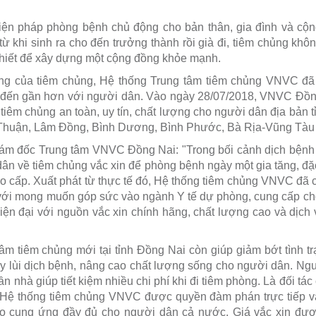
iện pháp phòng bệnh chủ động cho bản thân, gia đình và cộn
từ khi sinh ra cho đến trưởng thành rồi già đi, tiêm chủng khô
thiết để xây dựng một cộng đồng khỏe mạnh.
ng của tiêm chủng, Hệ thống Trung tâm tiêm chủng VNVC đã
, đến gần hơn với người dân. Vào ngày 28/07/2018, VNVC Đồng
ỉ tiêm chủng an toàn, uy tín, chất lượng cho người dân địa bản t
 Thuận, Lâm Đồng, Bình Dương, Bình Phước, Bà Rịa-Vũng Tàu 
ám đốc Trung tâm VNVC Đồng Nai: "Trong bối cảnh dịch bệnh 
ân về tiêm chủng vắc xin để phòng bệnh ngày một gia tăng, đặc
ao cấp. Xuất phát từ thực tế đó, Hệ thống tiêm chủng VNVC đã c
i mong muốn góp sức vào ngành Y tế dự phòng, cung cấp cho
hiện đại với nguồn vắc xin chính hãng, chất lượng cao và dịc
âm tiêm chủng mới tại tỉnh Đồng Nai còn giúp giảm bớt tình tr
y lùi dịch bệnh, nâng cao chất lượng sống cho người dân. N
n nhà giúp tiết kiệm nhiều chi phí khi đi tiêm phòng. Là đối tá
, Hệ thống tiêm chủng VNVC được quyền đàm phán trực tiếp và
o cung ứng đầy đủ cho người dân cả nước. Giá vắc xin được