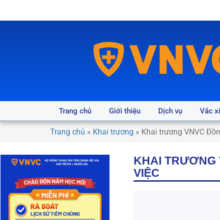
Trang chủ
Giới thiệu
Dịch vụ
Vắc x
Trang chủ
»
Khai trương
»
Khai trương VNVC Đồng 
KHAI TRƯƠNG V
VIỆC