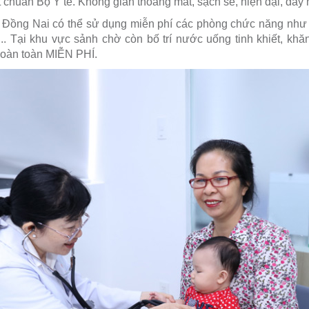
ạt chuẩn Bộ Y tế. Không gian thoáng mát, sạch sẽ, hiện đại, đầy
Đồng Nai có thể sử dụng miễn phí các phòng chức năng như
... Tại khu vực sảnh chờ còn bố trí nước uống tinh khiết, khăn
e hoàn toàn MIỄN PHÍ.