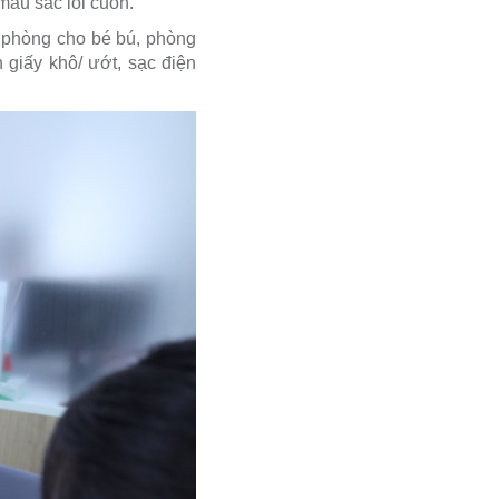
 màu sắc lôi cuốn.
 phòng cho bé bú, phòng
 giấy khô/ ướt, sạc điện