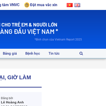
ng tâm VNVC
Đặt mua vắc xin
 CHO TRẺ EM & NGƯỜI LỚN
HÀNG ĐẦU VIỆT NAM *
*Bình chọn của Vietnam Report 2025
Bảng giá
Bệnh học
Tin tức
ẠI, GIỜ LÀM
Đăng bởi
Lê Hoàng Anh