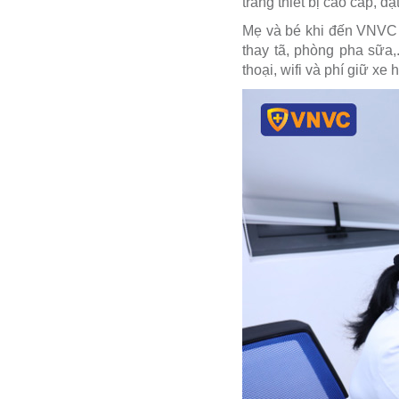
trang thiết bị cao cấp, đ
Mẹ và bé khi đến VNVC 
thay tã, phòng pha sữa,
thoại, wifi và phí giữ x