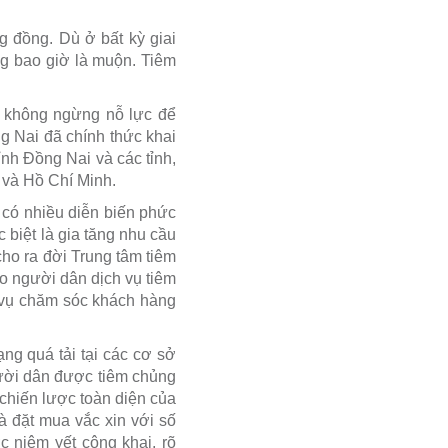
g đồng. Dù ở bất kỳ giai
ng bao giờ là muộn. Tiêm
 không ngừng nỗ lực để
 Nai đã chính thức khai
ỉnh Đồng Nai và các tỉnh,
và Hồ Chí Minh.
có nhiều diễn biến phức
 biệt là gia tăng nhu cầu
ho ra đời Trung tâm tiêm
 người dân dịch vụ tiêm
h vụ chăm sóc khách hàng
ạng quá tải tại các cơ sở
gười dân được tiêm chủng
c chiến lược toàn diện của
 đặt mua vắc xin với số
 niêm yết công khai, rõ