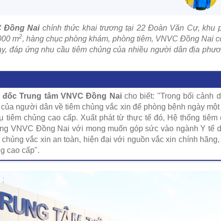
 Đồng Nai
chính thức khai trương tại 22 Đoàn Văn Cự, khu 
2
.000 m
, hàng chục phòng khám, phòng tiêm, VNVC Đồng Nai c
y, đáp ứng nhu cầu tiêm chủng của nhiều người dân địa phươn
m đốc Trung tâm VNVC Đồng Nai
cho biết: "Trong bối cảnh 
 của người dân về tiêm chủng vắc xin để phòng bệnh ngày một gi
vụ tiêm chủng cao cấp. Xuất phát từ thực tế đó, Hệ thống tiê
hủng VNVC Đồng Nai với mong muốn góp sức vào ngành Y tế d
 chủng vắc xin an toàn, hiện đại với nguồn vắc xin chính hãng,
g cao cấp".