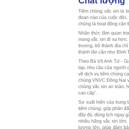
Chất lượng
Tiêm chủng vắc xin là b
đoạn nào của cuộc đời, 
chủng là hoạt động cần 
Nhận thức tầm quan trọ
mang vắc xin đi xa hơn
trương, trở thành địa ch
thành lân cận như Bình
Theo Bà Võ Anh Tứ - Gi
tạp, nhu cầu của người d
về dịch vụ tiêm chủng c
chủng VNVC Đồng Nai vớ
chủng vắc xin an toàn, 
cao cấp".
Sự xuất hiện của trung t
tiêm chủng, góp phần đẩ
đầy đủ, đúng lịch ngay gầ
nhiều hãng vắc xin lớn
lượng lớn, giúp đảm bả